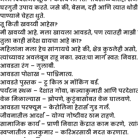
घरगुती उपाय करते. जसे की, बेसन, दही आणि त्यात थोडी
पाण्याने चेहरा धुते.
तू किती खवय्यी आहेस
?
मी खवय्यी आहे. मला खायला आवडते, पण त्यातही माझी
तुला काही संदेश द्यायचा आहे का
?
महिलांना मला हेच सांगायचे आहे की, क्षेत्र कुठलेही अ
त्यांच्यावर अवलंबून राहू नका. स्वत:चा मार्ग स्वत: निवडा.
आवडता रंग –
गुलाबी.
आवडता पोशाख –
पाश्चिमात्य.
आवडते पुस्तक –
टू किल अ मॉकिंग बर्ड.
पर्यटन स्थळ –
देशात गोवा, कन्याकुमारी आणि परदेशा
वेळ मिळाल्यास –
झोपणे, कुटुंबासोबत वेळ घालवणे.
आवडता परफ्यूम –
केरोलिना हेरार्स गुड गर्ल.
जीवनातील आदर्श –
योग्य गोष्टीवर ठाम राहणे.
सामाजिक कार्य –
प्राणी निवारा केंद्रात काम करणे, त्
स्वप्नातील राजकुमार –
करिअरसाठी मदत करणारा.