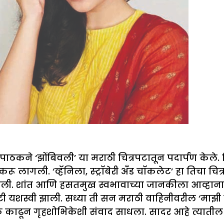
कने ‘झोंबिवली’ या मराठी चित्रपटातून पदार्पण केले. तिल
ागली. ‘व्हॅनिला, स्ट्रॉबेरी अँड चॉकलेट’ हा तिचा च
पोहोचली. शांत आणि हसतमुख स्वभावाच्या जानकीला आव्ह
 यशस्वी झाली. सध्या ती सन मराठी वाहिनीवरील ‘माझी
ळ काढून गृहशोभिकेशी संवाद साधला. सादर आहे त्यातील