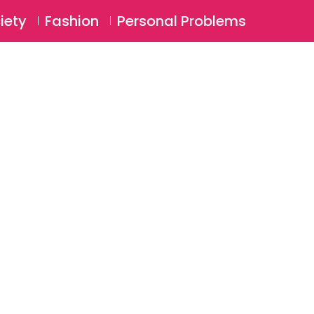
⚲
BSCRIBE
Login
iety
Fashion
Personal Problems
⚲