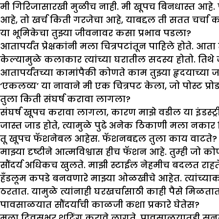
मी गिरिजासारखी मुळीच नाही. मी खूपच बिनधास्त आहे. फा
आहे, तो खर्च किती गरजेचा आहे, याबद्दल ती सतत चर्च
या भूमिकेचा तु
झ्
या जीवनावर कसा प्रभाव पडला
?
आतापर्यंत प्रेक्षकांनी मला चित्रपटांतून पाहिले होते.
केल्यामुळे कलाकार त्यांच्या घरातील सदस्य होतो. तिथ
आतापर्यंतच्या कामांपैकी कोणते काम तु
झ्
या हृदयाच्य
‘एकलव्य’ या नावाने मी एक चित्रपट केला, जो पोस्ट प्
तुला किती संघर्ष करावा लागला
?
संघर्ष खूपच करावा लागला, कारण माझे वडील या इंडस्ट्रीतल
जास्त जाड होते, त्यामुळे पुढे अनेक ठिकाणी मला नका
तू खूपच फॅशनेबल आहेस. फॅशनबद्दल तुला काय वाटते
?
माझ्या दृष्टीने आत्मविश्वास हीच फॅशन आहे. तुम्ही जो 
सौंदर्य अधिकच खुलते. माझी स्टाईल नेहमीच बदलत राहते. च
हँडलूम कपडे बनवणारे माझ्या ओळखीचे आहेत. त्यांच्य
ठरतात. यामुळे त्यांनाही घरखर्चासाठी काही पैसे मिळता
पावसाळयात सौंदर्याची काळजी कशा प्रकारे घेतेस
?
मला दिवसभर शूटिंग करावे लागते. पावसाळयातही सनस्