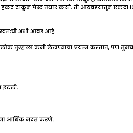
 हळद टाकून पेस्ट तयार करते. ती आठवडयातून एकदा १० म
 स्वत:ची अशी आवड आहे.
सो, लोक तुम्हाला कमी लेखण्याचा प्रयत्न करतात, पण तु
त इटली.
यांना आर्थिक मदत करणे.