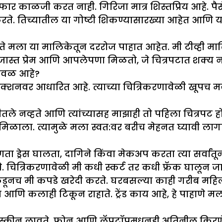
र काळजी करत नाही. गिरिजा मात्र शिस्तप्रिय आहे. पैसे
ा करते. तिच्यातील या गोष्टी शिकण्यासारख्या आहेत आण
 आता ते मला या मालिकेतून दररोज पाहात आहेत. मी टीव्ही 
े जास्त प्रेम आणि आपलेपणा मिळतो, जे चित्रपटात शक्य 
ा जवळ आहे
?
रोडक्शनवर आधारित आहे. त्याच्या चित्रिकरणावेळी खूपच
े नव्हते आणि त्यांच्यासह माझाही तो पहिला चित्रपट होता. 
र मिळाला. त्यामुळे मला स्वत:वर बरीच मेहनत घ्यावी ल
कोणता ड्रेस घालता, दागिने किंवा मेकअप करता त्या सर्व
ित्रिकरणावेळी मी कधी स्कर्ट तर कधी फ्रॅक घालून जाते. 
ाकडूनच मी कपडे खरेदी करते. घरबसल्या काही गरीब मह
त आणि कलाही टिकून राहाते. ट्रेंड काय आहे, हे पाहाणे 
क्रीन लावते. फोन आणि लॅपटॉपमधूनही अतिनील किरणे ब