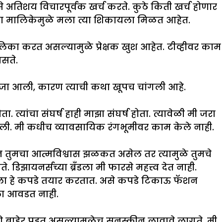
 अतिशय विचारपूर्वक खर्च करते. कुठे किती खर्च होणार
ि या मालिकेमुळे मला त्या शिकायला मिळत आहेत.
मालिका करत असल्यामुळे प्रेक्षक खुश आहेत. टीव्हीवर काम
नसते.
 मजा आली, कारण त्याची कथा खूपच चांगली आहे.
त्यांचा संघर्ष हाही माझा संघर्ष होता. त्यावेळी मी जरा
ागली. मी कधीच व्यावसायिक रंगभूमीवर काम केले नाही.
ांतून तुमचा आत्मविश्वास झळकत असेल तर त्यामुळे तुमचे
डिझायनर्सच्या ब्रँडला मी फारसे महत्त्व देत नाही.
िला हे कपडे तयार करतात. असे कपडे टिकाऊ फॅशन
मला आवडत नाही.
ाहेर पडत असल्यामुळेच सनस्क्रीन लावावे लागते. मी