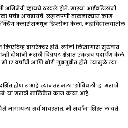
िनेत्री व्हायचे ठरवले होते. माझ्या आईवडिलांनी
 मला प्रचंड आवडायचे. लहानपणी बालनाट्यात काम
ॅक्टिंग क्लासेसमधून डिप्लोमा केला. महाविद्यालयातील
रात क्रिएटिव्ह डायरेक्टर होते. त्यांनी लिखाणास सुरुवात
 दोघांनी मराठी चित्रपट क्षेत्रात एकत्रच पदार्पण केले.
१७ वर्षांची आणि थोडी गुबगुबीत होते. त्यामुळे त्या
दर्शित होणार आहे. त्यानंतर मला ‘झोंबिवली’ हा मराठी
माणसं’ या मराठी मालिकेत काम करत आहे.
े मागायला सर्व घाबरतात. मी सर्वांना शिस्त लावते.