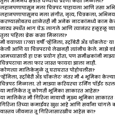
तुला अभिनय क्षेत्रात येण्याची प्रेरणा कशी मिळाली
?
लहानपणापासून मला चित्रपट पाहायला आणि तसा अभिनय कर
लहानपणापासूनच मला संगीत, नृत्य, चित्रकला, अभिनय
करण्यासोबतच शाळेतही मी अनेक नाटकांमध्ये काम केले. 
नाट्य स्पर्धेत भाग घेऊ लागले आणि त्यानंतर हळूहळू 
तुला पहिला ब्रेक कसा मिळाला
?
मी वयाच्या १७व्या वर्षी ‘व्हॅनिला, स्ट्रॉबेरी अँड चॉकलेट’
केली आणि या चित्रपटाचे लेखनही त्यांनीच केले. माझे वडी
आमच्यासाठी हा एक प्रयोग होता, पण समीक्षकांनी माझ्या क
चित्रपटाचा मला फार जास्त फायदा झाला नाही.
कोणत्या मालिकेमुळे तू घराघरात पोहोचलीस
?
‘व्हॅनिला, स्ट्रॉबेरी अँड चॉकलेट’ नंतर मी ४ भूमिका केल
चित्रपट मिळाला. तो माझ्या करियरचा टर्निंग पॉईंट ठर
या मालिकेत तू कोणती भूमिका साकारत आहेस
?
या मालिकेत मी गिरिजा नावाची मुख्य भूमिका साकारत आह
गिरिजा तिच्या कमाईवर खुश आहे आणि सर्वांना चांगले क
वास्तव जीवनात तू गिरिजासारखीच आहेस का
?