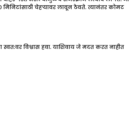
िनिटांसाठी चेहऱ्यावर लावून ठेवते. त्यानंतर कोमट
मचा स्वत:वर विश्वास हवा. याशिवाय जे मदत करत नाहीत