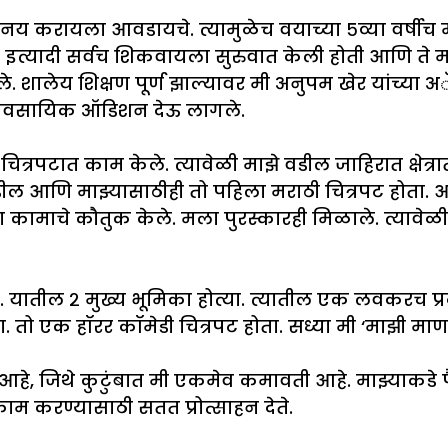
ायला आवडायचे. त्यामुळेच वयाच्या ५व्या वर्षीच मी अभ
 इत्यादी सर्वच शिकवायला सुरुवात केली होती आणि ते
शालेय शिक्षण पूर्ण झाल्यावर मी अनुपम खेर यांच्या अ
व्यावसायिक ऑडिशन देऊ लागले.
 या चित्रपटात काम केले. त्यावेळी माझे वडील जाहिरात क्षेत्
ल आणि माझ्यासाठीही तो पहिला मराठी चित्रपट होता. आम्ही
ामाचे कौतुक केले. मला पुरस्कारही मिळाले. त्यावेळी मी 
्या. यातील २ मुख्य भूमिका होत्या. त्यातील एक लवकरच प्र
ला. तो एक हॉरर कॉमेडी चित्रपट होता. सध्या मी ‘माझी 
े, जिथे कुटुंबात मी एकमेव कमावती आहे. माझ्याकडे पैस
ाम करण्यासाठी सतत प्रोत्साहन देते.