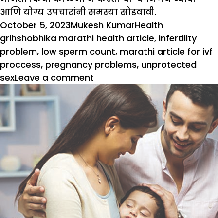
आणि योग्य उपचारांनी समस्या सोडवावी.
Posted
Author
Categories
Tags
October 5, 2023
Mukesh Kumar
Health
on
grihshobhika marathi health article
,
infertility
problem
,
low sperm count
,
marathi article for ivf
proccess
,
pregnancy problems
,
unprotected
on
sex
Leave a comment
त्यामुळे
रिकाम्या
कुशीतही
हास्य
गुंजेल