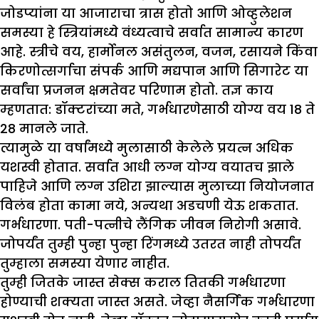
जोडप्यांना या आजाराचा त्रास होतो आणि ओव्हुलेशन
समस्या हे स्त्रियांमध्ये वंध्यत्वाचे सर्वात सामान्य कारण
आहे. स्त्रीचे वय, हार्मोनल असंतुलन, वजन, रसायने किंवा
किरणोत्सर्गाचा संपर्क आणि मद्यपान आणि सिगारेट या
सर्वांचा प्रजनन क्षमतेवर परिणाम होतो. तज्ञ काय
म्हणतात: डॉक्टरांच्या मते, गर्भधारणेसाठी योग्य वय 18 ते
28 मानले जाते.
त्यामुळे या वर्षांमध्ये मुलासाठी केलेले प्रयत्न अधिक
यशस्वी होतात. सर्वात आधी लग्न योग्य वयातच झाले
पाहिजे आणि लग्न उशिरा झाल्यास मुलाच्या नियोजनात
विलंब होता कामा नये, अन्यथा अडचणी येऊ शकतात.
गर्भधारणा. पती-पत्नीचे लैंगिक जीवन निरोगी असावे.
जोपर्यंत तुम्ही पुन्हा पुन्हा रिंगमध्ये उतरत नाही तोपर्यंत
तुम्हाला समस्या येणार नाहीत.
तुम्ही जितके जास्त सेक्स कराल तितकी गर्भधारणा
होण्याची शक्यता जास्त असते. जेव्हा नैसर्गिक गर्भधारणा