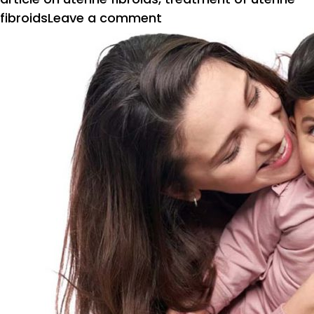
on
fibroids
Leave a comment
गर्भाशय
फायब्रॉइड्स
वेळेवर
करा
उपचार