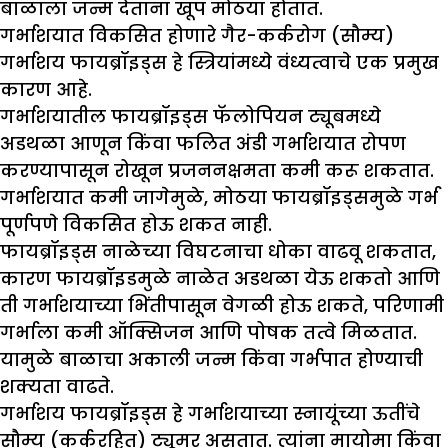
बाळाला जन्म देताना खूप मोठया होतात.
गर्भाशयात विकसित होणारे गैर-कर्करोग (सौम्य)
गर्भाशय फायब्रॉइड्स हे स्त्रियांमध्ये वंध्यत्वाचे एक प्रमुख
कारण आहे.
गर्भाशयातील फायब्रॉइड्स फॅलोपियन ट्यूबमध्ये
अडथळा आणून किंवा फलित अंडी गर्भाशयात रोपण
करण्यापासून रोखून प्रजननक्षमता कमी करू शकतात.
गर्भाशयात कमी जागेमुळे, मोठया फायब्रॉइड्समुळे गर्भ
पूर्णपणे विकसित होऊ शकत नाही.
फायब्रॉइड्स नाळेच्या विघटनाचा धोका वाढवू शकतात,
कारण फायब्रॉइडमुळे नाळेत अडथळा येऊ शकतो आणि
ती गर्भाशयाच्या भिंतीपासून वेगळी होऊ शकते, परिणामी
गर्भाला कमी ऑक्सिजन आणि पोषक तत्वे मिळतात.
यामुळे बाळाचा अकाली जन्म किंवा गर्भपात होण्याची
शक्यता वाढते.
गर्भाशय फायब्रॉइड्स हे गर्भाशयाच्या स्नायूंच्या ऊतींचे
सौम्य (कर्करहित) ट्यूमर असतात. त्यांना मायोमा किंवा