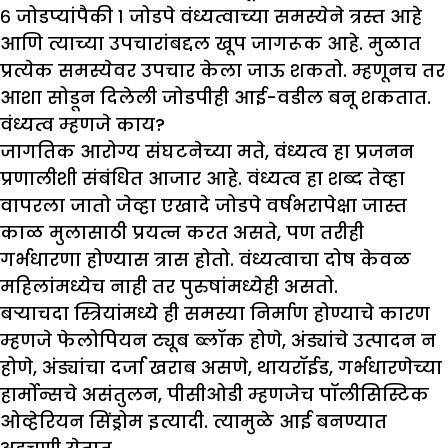
६ जोडप्यांपैकी १ जोडपे वंध्यत्वाच्या समस्येने त्रस्त आहे
आणि त्याच्या उपचारांबद्दल खूप जागरूक आहे. मुळात
प्रत्येक समस्येवर उपचार केला जाऊ शकतो. म्हणूनच तर
आशा सोडून दिलेली जोडपीही आई-वडील बनू शकतात.
वंध्यत्व म्हणजे काय
?
जागतिक आरोग्य संघटनेच्या मते, वंध्यत्व हा प्रजनन
प्रणालीशी संबंधित आजार आहे. वंध्यत्व हा शब्द तेव्हा
वापरला जातो जेव्हा एखादे जोडपे वर्षभरापेक्षा जास्त
काळ मुलासाठी प्रयत्न करत असते, पण तरीही
गर्भधारणा होण्यास त्रास होतो. वंध्यत्वाचा दोष केवळ
महिलांमध्येच नाही तर पुरुषांमध्येही असतो.
बऱ्याचदा स्त्रियांमध्ये ही समस्या निर्माण होण्याचे कारण
म्हणजे फेलोपियन ट्यूब ब्लॉक होणे, अंड्यांचे उत्पादन न
होणे, अंड्यांचा दर्जा खराब असणे, थायरॉईड, गर्भधारणेच्या
हार्मोन्सचे असंतुलन, पीसीओडी म्हणजेच पॉलीसिस्टिक
ओव्हेरियन सिंड्रोम इत्यादी. त्यामुळे आई बनण्यात