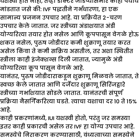
यशस्वी होत नाही, तेव्हा डॉक्टर जोडप्यासमोर काही पर्याय
मांडतात जसे की: IVF पद्धतीने गर्भधारणा, हा एक
सामान्य प्रजनन उपचार आहे. या प्रक्रियेत 2-चरण
उपचार केले जातात. जर स्त्रीच्या अंडाशयात अंडी
योग्यरित्या तयार होत नसेल आणि कूपपासून वेगळे होऊ
शकत नसेल, पुरुष जोडीदार कमी शुक्राणू तयार करत
असेल किंवा ते कमी सक्रिय असतील, तर अशा स्थितीत
स्त्रीला काही इंजेक्शन्स दिली जातात, ज्यामुळे अंडी
योग्यरित्या कूप पासून वेगळे आहे.
यानंतर, पुरुष जोडीदाराकडून शुक्राणू मिळवले जातात, ते
स्वच्छ केले जातात आणि दर्जेदार शुक्राणू सिरिंजद्वारे
स्त्रीच्या गर्भाशयात सोडले जातात. यानंतरची संपूर्ण
प्रक्रिया नैसर्गिकरित्या घडते. त्याचा यशाचा दर 10 ते 15%
आहे.
काही प्रकरणांमध्ये, IUI यशस्वी होतो, परंतु जर समस्या
इतर काही प्रकारची असेल तर IVF हा योग्य उपचार आहे.
समस्येचे निराकरण करण्यासाठी, वंध्यत्वाच्या समस्येने