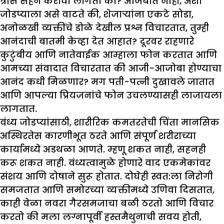
त्रास सहन करावा लागतो का? अजिबात नाही, अशा
जोडप्याला असे वाटते की, शेजाऱ्यांना एकटे सोडा,
अनोळखी व्यक्तींचे डोळे देखील प्रश्न विचारतात, तुम्ही
आनंदाची बातमी केव्हा देत आहात? दूरवर राहणारे
कुटुंबीय आणि नातेवाईक आम्हाला फोन करतात आणि
आमच्या संवादात विचारतात की आजी-आजोबा होण्याचा
आनंद कधी मिळणार? मग पती-पत्नी दुखावले जातात
आणि आपल्या प्रियजनांचे फोन उचलण्यासही लाजायला
लागतात.
वंध्य जोडप्यांसाठी, शारीरिक कमतरतेची चिंता मानसिक
अस्थिरतेस कारणीभूत ठरते आणि संपूर्ण शरीराच्या
कार्यामध्ये अडथळा आणते. म्हणू शकत नाही, सहनही
करू शकत नाही. वंध्यत्वामुळे होणारे वाद एकमेकांवर
संशय आणि दोषाने सुरू होतात. दोघेही स्वत:ला निरोगी
समजतात आणि समोरच्या व्यक्तीमध्ये उणिवा दिसतात,
काही वेळा नवरा गैरसमजाचा बळी ठरतो आणि विचार
करतो की मला लग्नापूर्वी हस्तमैथुनाची सवय होती,