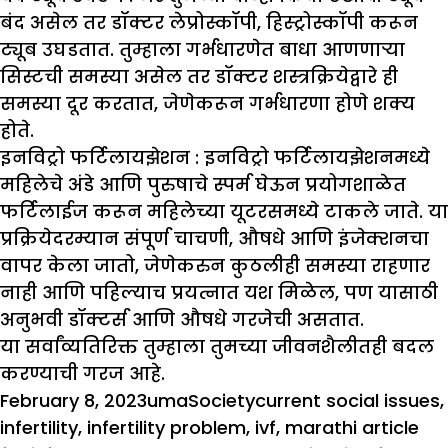
बंद असेल तर डॉक्टर लेप्रोस्कॉपी, हिस्ट्रोस्कॉपी करून
ट्यूब उघडतात. तुम्हाला गर्भधारणेत बाधा आणणाऱ्या
सिस्टची समस्या असेल तर डॉक्टर शस्त्रक्रियेद्वारे ही
समस्या दूर करतात, जेणेकरून गर्भधारणा होणे शक्य
होते.
इनविट्रो फर्टिलाय
झे
शन :
इनविट्रो फर्टिलायझेशनमध्ये
महिलेचे अंडे आणि पुरुषाचे स्पर्म घेऊन प्रयोगशाळेत
फर्टिलाईज करून महिलेच्या यूटरसमध्ये टाकले जाते. या
प्रक्रियेदरम्यान संपूर्ण चाचणी, औषधे आणि इंजेक्शनचा
वापर केला जातो, जेणेकरुन कुठलीही समस्या राहणार
नाही आणि पहिल्याच प्रयत्नात यश मिळेल, पण यासाठी
अनुभवी डॉक्टर्स आणि औषधे गरजेची असतात.
या सर्वांव्यतिरिक्त तुम्हाला तुमच्या जीवनशैलीतही बदल
करण्याची गरज आहे.
Posted
Author
Categories
Tags
February 8, 2023
uma
Society
current social issues
,
on
infertility
,
infertility problem
,
ivf
,
marathi article