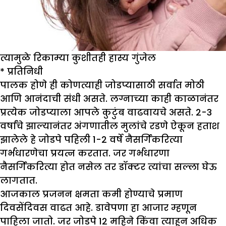
त्यामुळे रिकाम्या कुशीतही हास्य गुंजेल
* प्रतिनिधी
पालक होणे ही कोणत्याही जोडप्यासाठी सर्वात मोठी
आणि आनंदाची संधी असते. लग्नाच्या काही काळानंतर
प्रत्येक जोडप्याला आपले कुटुंब वाढवायचे असते. 2-3
वर्षांचे झाल्यानंतर अंगणातील मुलांचे रडणे ऐकून हताश
झालेले हे जोडपे पहिली 1-2 वर्षे नैसर्गिकरित्या
गर्भधारणेचा प्रयत्न करतात. जर गर्भधारणा
नैसर्गिकरित्या होत नसेल तर डॉक्टर त्यांचा सल्ला घेऊ
लागतात.
आजकाल प्रजनन क्षमता कमी होण्याचे प्रमाण
दिवसेंदिवस वाढत आहे. डावेपणा हा आजार म्हणून
पाहिला जातो. जर जोडपे 12 महिने किंवा त्याहून अधिक