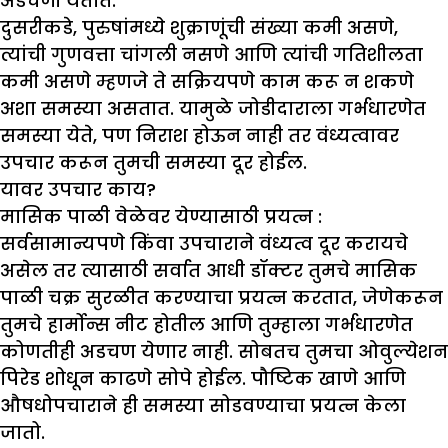
अडचणी येतात.
दुसरीकडे, पुरुषांमध्ये शुक्राणूंची संख्या कमी असणे,
त्यांची गुणवत्ता चांगली नसणे आणि त्यांची गतिशीलता
कमी असणे म्हणजे ते सक्रियपणे काम करू न शकणे
अशा समस्या असतात. यामुळे जोडीदाराला गर्भधारणेत
समस्या येते, पण निराश होऊन नाही तर वंध्यत्वावर
उपचार करून तुमची समस्या दूर होईल.
यावर उपचार काय
?
मासिक पाळी वेळेवर येण्यासाठी प्रयत्न :
सर्वसामान्यपणे किंवा उपचाराने वंध्यत्व दूर करायचे
असेल तर त्यासाठी सर्वात आधी डॉक्टर तुमचे मासिक
पाळी चक्र सुरळीत करण्याचा प्रयत्न करतात, जेणेकरून
तुमचे हार्मोन्स नीट होतील आणि तुम्हाला गर्भधारणेत
कोणतीही अडचण येणार नाही. सोबतच तुमचा ओवुल्येशन
पिरेड शोधून काढणे सोपे होईल. पौष्टिक खाणे आणि
औषधोपचाराने ही समस्या सोडवण्याचा प्रयत्न केला
जातो.