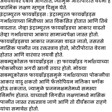
अवयवांवर दबाव आणतात, ज्यामुळे ओटीपोटात वेदना हे
प्रारंभिक लक्षण म्हणून दिसून येते.
इंट्राम्युरल फायब्रॉइड्स :
इंट्राम्युरल फायब्रॉइड्स
गर्भाशयाच्या भिंतीच्या आत विकसित होतात आणि तिथे
वाढतात. जेव्हा इंट्राम्युरल फायब्रॉइडचा आकार वाढतो
तेव्हा गर्भाशयाचा आकार सामान्यपेक्षा जास्त होतो.
फायब्रॉइड्सचा आकार जसजसा वाढत जातो, तसतसे
मासिक पाळीत जड रक्तस्त्राव होतो, ओटीपोटात वेदना
होतात आणि वारंवार लघवी होते.
सबम्यूकोसल फायब्रॉइड्स :
हा फायब्रॉइड गर्भाशयाच्या
पोकळीच्या अगदी खाली तयार होतो. मोठया
सबम्यूकोसल फायब्रॉइड्समुळे गर्भाशयाच्या पोकळीचा
आकार वाढू शकतो आणि फॅलोपियन नलिका ब्लॉक
होऊ शकतात, ज्यामुळे प्रजननक्षमतेमध्ये समस्या
निर्माण होतात. याच्याशी निगडीत लक्षणांमध्ये मासिक
पाळीत जास्त रक्तस्त्राव जाणे आणि तो दीर्घकाळ राहणे
यांचा समावेश होतो.