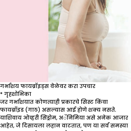
गर्भाशय फायब्रॉइड्स वेळेवर करा उपचार
*
गृहशोभिका
जर गर्भाशयात कोणत्याही प्रकारचे सिस्ट किंवा
फायब्रॉइड (गाठ) असल्यास आई होणे शक्य नसते.
याशिवाय ओव्हरी सिंड्रोम, अॅनिमिया असे अनेक आजार
आहेत, जे दिसायला लहान वाटतात, पण या सर्व समस्या