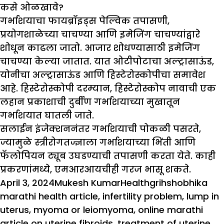
कसे ओळखावे
?
गर्भाशयाचा फायब्रॉइड्स पेल्विक तपासणी,
प्रयोगशाळेच्या चाचण्या आणि इमेजिंग चाचण्यांद्वारे
शोधून काढला जातो. आजार शोधण्यासाठी इमेजिंग
चाचण्या केल्या जातात. यात ओटीपोटाचा अल्ट्रासाऊंड,
योनीचा अल्ट्रासाऊंड आणि हिस्टेरोस्कोपीचा समावेश
आहे. हिस्टेरोस्कोपी दरम्यान, हिस्टेरोस्कोप नावाची एक
लहान प्रकाशाची दुर्बीण गर्भाशयाच्या मुखातून
गर्भाशयात घातली जाते.
सलाईन इंजेक्शननंतर गर्भाशयाची पोकळी पसरते,
ज्यामुळे स्त्रीरोगतज्ज्ञाला गर्भाशयाच्या भिंती आणि
फॅलोपियन ट्यूब उघडण्याची तपासणी करता येते. काही
प्रकरणांमध्ये, एमआरआयचीही गरज भासू शकते.
Posted
Author
Categories
Tags
April 3, 2024
Mukesh Kumar
Health
grihshobhika
on
marathi health article
,
infertility problem
,
lump in
uterus
,
myoma or leiomyoma
,
online marathi
article on uterine fibroids
,
treatment of uterine