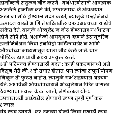
हार्मोन्सचे संतुलन नीट करणे :
गर्भधारणेसाठी आवश्यक
असलेले हार्मोन्स जसे की, एफएसएच, जे अंडाशयात
अंड्यांना मोठे होण्यास मदत करते, ज्यामुळे एस्ट्रोजेनचे
उत्पादन वाढते आणि ते शरिरातील एफएसएचच्या वाढीचे
संकेत देते. यामुळे ओव्युलेशन नीट होण्यासह गर्भधारणा
होणे सोपे होते. अशावेळी आययूआय म्हणजे इंट्रायूटरिन
इन्सेमिनेशन किंवा इनविट्रो फर्टिलायझेशन आणि
औषधांच्या माध्यमातून याला नीट केले जाते. यात
पौष्टिक खाण्याची सवय उपयुक्त ठरते.
अंडी परिपक्व होण्यासाठी मदत :
काही प्रकरणांमध्ये असे
दिसून येते की, अंडी तयार होतात, पण त्यांना संपूर्ण पोषण
मिळून ती फुटत नाहीत. त्यामुळे गर्भ राहण्यास अडचण
येते. अशावेळी औषधोपचाराने ओव्युलेशन पिरेड चांगला
ठेवण्याचा प्रयत्न केला जातो, जेणेकरून योग्य
उपचाराअंती आईवडील होण्याचे स्वप्न तुम्ही पूर्ण करू
शकाल.
बंद ट्यूब उघडणे :
जर तुमच्या दोन्ही किंवा एखादी ट्यूब