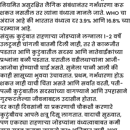
नियमित असुरक्षित लैंगिक संबंधानंतर गर्भधारणा करू
शकत नसतील तर त्यांना वंध्यत्व मानले जाते. WHO चा
अंदाज आहे की भारतात वंध्यत्व दर 3.9% आणि 16.8% च्या
दरम्यान आहे.
संयुक्त कुटुंबात राहणाऱ्या जोडप्याने लग्नाला 1-2 वर्षे
उलटूनही चांगली बातमी दिली नाही, तर ते काळजीत
पडतात आणि कुटुंबातील सदस्य आणि नातेवाईकांच्या
प्रश्नांना बळी पडतात. घरातील वडीलधाऱ्यांना आजी-
आजोबा होण्याची घाई असते. सुनेला पाळी आली की
काही सासूच्या भुवया उंचावतात. प्रथम, गर्भधारणा होऊ
शकत नाही याची चिंता असते आणि सर्वात वरती, पती-
पत्नी कुटुंबातील सदस्यांच्या वागण्याने आणि उपहासाने
गुरफटलेल्या जीवनाबद्दल उदासीन होतात.
दर काही दिवसांनी या प्रकरणाची चौकशी करणारे
कुटुंबीयच आपले शत्रू दिसू लागतात. वादाची सुरुवात,
पण एकट्या राहणाऱ्या जोडप्यांना वंध्यत्वाबाबत कमी