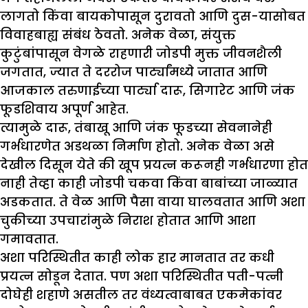
लागतो किंवा बायकोपासून दुरावतो आणि दुस-यासोबत
विवाहबाह्य संबंध ठेवतो. अनेक वेळा, संयुक्त
कुटुंबांपासून वेगळे राहणारी जोडपी मुक्त जीवनशैली
जगतात, ज्यात ते दररोज पार्ट्यांमध्ये जातात आणि
आजकाल तरुणाईच्या पार्ट्या दारू, सिगारेट आणि जंक
फूडशिवाय अपूर्ण आहेत.
त्यामुळे दारू, तंबाखू आणि जंक फूडच्या सेवनानेही
गर्भधारणेत अडथळा निर्माण होतो. अनेक वेळा असे
देखील दिसून येते की खूप प्रयत्न करूनही गर्भधारणा होत
नाही तेव्हा काही जोडपी चकवा किंवा बाबांच्या जाळ्यात
अडकतात. ते वेळ आणि पैसा वाया घालवतात आणि अशा
चुकीच्या उपचारांमुळे निराश होतात आणि आशा
गमावतात.
अशा परिस्थितीत काही लोक हार मानतात तर कधी
प्रयत्न सोडून देतात. पण अशा परिस्थितीत पती-पत्नी
दोघेही शहाणे असतील तर वंध्यत्वाबाबत एकमेकांवर