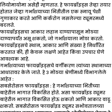
लियोमायोमा असेही म्हणतात. हे फायब्रॉइड्स तेव्हा तयार
होतात जेव्हा गर्भाशयाच्या भिंतीतील एक स्नायू पेशी
गुणाकार करते आणि कर्करोग नसलेल्या ट्यूमरमध्ये
बदलते.
फायब्रॉइड्सचा आकार लहान दाण्यापासून मोठया
दाण्यापर्यंत असू शकतो, जो गर्भाशयाला मोठा करतो.
फायब्रॉइड्सचे स्थान, आकार आणि संख्या हे निर्धारित
करतात की, ही केवळ लक्षणे आहेत किंवा उपचार घेणे
आवश्यक आहे.
गर्भाशयाच्या फायब्रॉइड्सचे वर्गीकरण त्यांच्या स्थानाच्या
आधारावर केले जाते. हे ३ मोठया श्रेणींमध्ये विभागलेले
आहेत :
सबसेरोसल फायब्रॉइड्स :
हे गर्भाशयाच्या भिंतीच्या
बाहेरील भागात विकसित होते. असा फायब्रॉइड ट्यूमर
बाहेरील भागात विकसित होऊ शकतो आणि आकार वाढू
शकतो. सबसेरोसल फायब्रॉइड ट्यूमर सभोवतालच्या