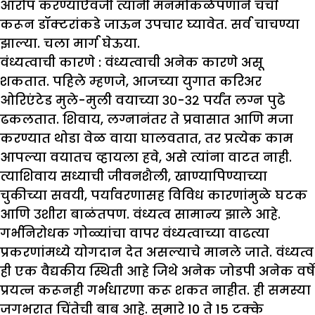
आरोप करण्याऐवजी त्यांनी मनमोकळेपणाने चर्चा
करून डॉक्टरांकडे जाऊन उपचार घ्यावेत. सर्व चाचण्या
झाल्या. चला मार्ग घेऊया.
वंध्यत्वाची कारणे :
वंध्यत्वाची अनेक कारणे असू
शकतात. पहिले म्हणजे, आजच्या युगात करिअर
ओरिएंटेड मुले-मुली वयाच्या ३०-३२ पर्यंत लग्न पुढे
ढकलतात. शिवाय, लग्नानंतर ते प्रवासात आणि मजा
करण्यात थोडा वेळ वाया घालवतात, तर प्रत्येक काम
आपल्या वयातच व्हायला हवे, असे त्यांना वाटत नाही.
त्याशिवाय सध्याची जीवनशैली, खाण्यापिण्याच्या
चुकीच्या सवयी, पर्यावरणासह विविध कारणांमुळे घटक
आणि उशीरा बाळंतपण. वंध्यत्व सामान्य झाले आहे.
गर्भनिरोधक गोळ्यांचा वापर वंध्यत्वाच्या वाढत्या
प्रकरणांमध्ये योगदान देत असल्याचे मानले जाते. वंध्यत्व
ही एक वैद्यकीय स्थिती आहे जिथे अनेक जोडपी अनेक वर्षे
प्रयत्न करूनही गर्भधारणा करू शकत नाहीत. ही समस्या
जगभरात चिंतेची बाब आहे. सुमारे 10 ते 15 टक्के