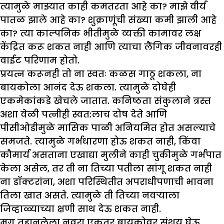
त्यामुळे माझ्यात काही कमतरता आहे का? माझे वीर्य
पातळ झाले आहे का? शुक्राणूंची संख्या कमी झाली आहे
का? त्या काल्पनिक भीतीमुळे व्यक्ती कामावर लक्ष
केंद्रित करू शकत नाही आणि त्याचा लैंगिक जीवनावरही
वाईट परिणाम होतो.
प्रयत्न करूनही तो ना स्वतः कळस गाठू शकला, ना
बायकोला आनंद देऊ शकला. त्यामुळे दोघेही
एकमेकांकडे खेचले जातात. कनिष्ठता संकुलाने त्रस्त
अशा वेळी पत्नीही स्वत:लाच दोष देते आणि
पीसीओडीमुळे मासिक पाळी अनियमित होत असल्याचे
समजते. त्यामुळे गर्भधारणा होऊ शकत नाही, किंवा
कौमार्य असताना एखाद्या मुलीने काही चुकीमुळे गर्भपात
केला असेल, तर ती ना तिच्या पतीला सांगू शकत नाही
ना डॉक्टरांना, अशा परिस्थितीत अपराधीपणाची भावना
तिला खात असते. त्यामुळे ती तिच्या नवऱ्याला
जिव्हाळ्याच्या क्षणी साथ देऊ शकत नाही.
मग तहानलेला नवरा एकतर बायकोवर संशय घेऊ