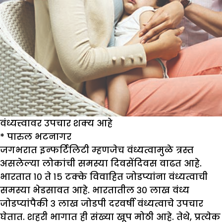
वंध्यत्त्वावर उपचार शक्य आहे
*
पारुल भटनागर
जगभरात इन्फर्टिलिटी म्हणजेच वंध्यत्वामुळे त्रस्त
असलेल्या लोकांची समस्या दिवसेंदिवस वाढत आहे.
भारतात १० ते १५ टक्के विवाहित जोडप्यांना वंध्यत्वाची
समस्या भेडसावत आहे. भारतातील ३० लाख वंध्य
जोडप्यांपैकी ३ लाख जोडपी दरवर्षी वंध्यत्वाचे उपचार
घेतात. शहरी भागात ही संख्या खूप मोठी आहे. तेथे, प्रत्येक