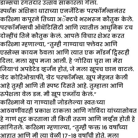
डान्सचा रंगतदार उत्सव साकारला गेला.
स्पर्धक अंशिका धाराच्या एनर्जेटिक परफॉर्मन्सनंतर
करिश्मा कपूरने तिच्या अॅक्टचे भरभरून कौतुक केले.
परफॉर्मन्सची ऑथेंटिसिटी आणि त्यातील आधुनिक टच
दोन्हींचं तिने कौतुक केलं. आपले विचार शेअर करत
करिश्मा म्हणाल्या, “तुम्ही गाण्याचा फ्लेवर आणि
एस्सेन्स कायम ठेवला आणि त्यात एक मॉडर्न ट्विस्टही
दिला. मला खूप मजा आली. हे ‘गोरिया चुरा ना मेरा
जिया’चं अपडेटेड व्हर्जन होतं, जे मला खूपच छान वाटलं.
ग्रेट कोरिओग्राफी, ग्रेट परफॉर्मन्स. खूप मेहनत केली
आहे तुम्ही आणि ती स्पष्ट दिसते आहे. तुम्हाला आणि
रुपेशला वेल डन. मी खूप एन्जॉय केलं.”
करिश्माने या गाण्याशी जोडलेल्या स्वतःच्या
आठवणींवरही प्रकाश टाकला आणि गोविंदा यांच्यासोबत
हे गाणं शूट करताना ती किती तरुण आणि नर्व्हस होती हे
सांगितले. करिश्मा म्हणाल्या, “तुम्ही फक्त 16 वर्षांच्या
आहात आणि मी त्या वेळी 17-18 वर्षांची होते. मला