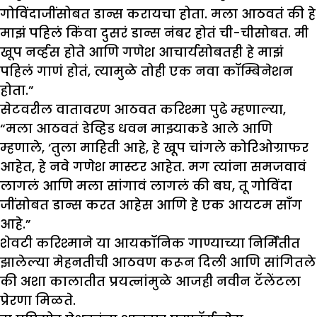
गोविंदाजींसोबत डान्स करायचा होता. मला आठवतं की हे
माझं पहिलं किंवा दुसरं डान्स नंबर होतं ची-चीसोबत. मी
खूप नर्व्हस होते आणि गणेश आचार्यसोबतही हे माझं
पहिलं गाणं होतं, त्यामुळे तोही एक नवा कॉम्बिनेशन
होता.”
सेटवरील वातावरण आठवत करिश्मा पुढे म्हणाल्या,
“मला आठवतं डेव्हिड धवन माझ्याकडे आले आणि
म्हणाले, ‘तुला माहिती आहे, हे खूप चांगले कोरिओग्राफर
आहेत, हे नवे गणेश मास्टर आहेत. मग त्यांना समजवावं
लागलं आणि मला सांगावं लागलं की बघ, तू गोविंदा
जींसोबत डान्स करत आहेस आणि हे एक आयटम साँग
आहे.”
शेवटी करिश्माने या आयकॉनिक गाण्याच्या निर्मितीत
झालेल्या मेहनतीची आठवण करून दिली आणि सांगितले
की अशा कालातीत प्रयत्नांमुळे आजही नवीन टॅलेंटला
प्रेरणा मिळते.