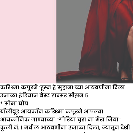
करिश्मा कपूरने ‘हुस्न है सुहाना’च्या आठवणींना दिला
उजाळा इंडियाज बेस्ट डान्सर सीझन 5
* सोमा घोष
बॉलीवूड आयकॉन करिश्मा कपूरने आपल्या
आयकॉनिक गाण्याच्या “गोरिया चुरा ना मेरा जिया”
कुली नं. 1 मधील आठवणींना उजाळा दिला, ज्यातून देशी