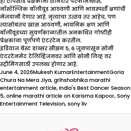
हा एपिसोड प्रेक्षकांना शानदार परफॉर्मन्सेस,
नॉस्टॅल्जिक बॉलीवूड आठवणी आणि भावस्पर्शी क्षणांची
मेजवानी देणार आहे. नृत्याचा उत्सव तर आहेच, पण
त्यासोबतच खास आठवणी, भावनिक क्षण आणि
बॉलीवूडच्या सुवर्णकाळातील अनकथित गोष्टीही
प्रेक्षकांना पूर्णपणे एंटरटेन करतील.
इंडियाज बेस्ट डान्सर सीझन 5, 6 जूनपासून सोनी
एंटरटेनमेंट टेलिव्हिजनवर आणि सोनी लिव्ह वर
स्ट्रीमिंगसाठी उपलब्ध होणार आहे.
Posted
Author
Categories
Tags
June 4, 2026
Mukesh Kumar
Entertainment
Goria
on
Chura Na Mera Jiya
,
grihshobhika marathi
entertainment article
,
India's Best Dancer Season
5
,
online marathi article on Karisma Kapoor
,
Sony
Entertainment Television
,
sony liv