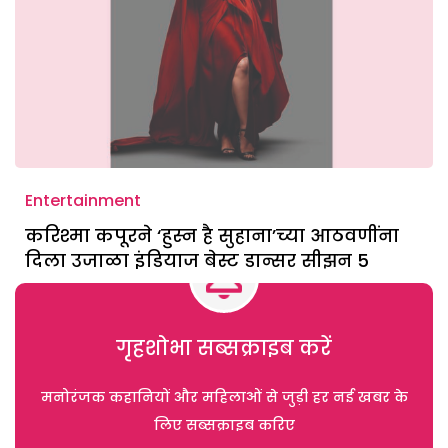
Entertainment
करिश्मा कपूरने ‘हुस्न है सुहाना’च्या आठवणींना
दिला उजाळा इंडियाज बेस्ट डान्सर सीझन 5
गृहशोभा सब्सक्राइब करें
मनोरंजक कहानियों और महिलाओं से जुड़ी हर नई खबर के
लिए सब्सक्राइब करिए