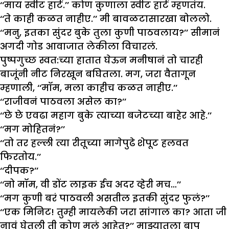
‘‘माय स्वीट हार्ट.’’ कोण कुणाला स्वीट हार्ट म्हणतंय.
‘‘ते काही कळत नाहीए.’’ मी बावळटासारखा बोललो.
‘‘मनु, इतका सुंदर बुके तुला कुणी पाठवलाय?’’ सीमानं
अगदी गोड आवाजात लेकीला विचारलं.
पुष्पगुच्छ स्वत:च्या हातात घेऊन मनीषानं तो चारही
बाजूंनी नीट निरखून बघितला. मग, जरा वैतागून
म्हणाली, ‘‘मॉम, मला काहीच कळत नाहीए.’’
‘‘राजीवनं पाठवला असेल का?’’
‘‘छे छे एवढा महाग बुके त्याच्या बजेटच्या बाहेर आहे.’’
‘‘मग मोहितनं?’’
‘‘तो तर हल्ली त्या रीतूच्या मागेपुढे शेपूट हलवत
फिरतोय.’’
‘‘दीपक?’’
‘‘नो मॉम, वी डोंट लाइक ईच अदर व्हेरी मच…’’
‘‘मग कुणी बरं पाठवली असतील इतकी सुंदर फुलं?’’
‘‘एक मिनिट! तुम्ही मायलेकी जरा सांगाल का? आता जी
नावं घेतली ती कोण मुलं आहेत?’’ माझ्यातला बाप