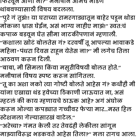
फिरवून आणा ना?’’ मनीषानं आमचं भांडण
थांबवण्यासाठी विषय बदलला.
‘‘पुरे गं तुझं!! या घराच्या रामरगाड्यातून बाहेर पडून थोडा
मोकळा श्वास घेईन, असं भाग्य नाहीए माझं!’’ स्वत:चं
कपाळ बडवून घेत सीमा नाटकीपणानं म्हणाली.
‘‘कशाला खोटं बोलतेस गं? दरवर्षी तू आपल्या भावाकडे
महिना-पंधरा दिवस राहून येतेस ना?’’ मी लगेच तिला
आठवण करून दिली.
‘‘बाबा, मी सिमला किंवा मसुरीविषयी बोलत होते.’’
मनीषानं विषय स्पष्ट करून सांगितला.
‘‘तू का अशा नको त्या गोष्टी बोलते आहेस गं? कधीही मी
यांना एखाद्या थंड हवेच्या ठिकाणी जाऊयात ना, असं
म्हटलं की काय म्हणायचे ठाऊक आहे? अगं अंघोळ
करून ओल्या कपड्यात गच्चीवर फेऱ्या मार…मस्त हिल
स्टेशनला गेल्यासारखं वाटेल.’’
‘‘अरेच्चा? गंमत केली तर तेवढंही लेकीला सांगून
माझ्याविरूद्ध भडकवते आहेस तिला?’’ मला रागच आला.