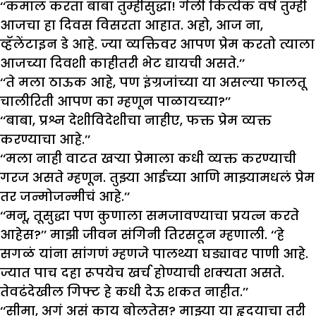
‘‘कमाल करता बाबा तुम्हीसुद्धा! गेली कित्येक वर्ष तुम्ही
आजचा हा दिवस विसरता आहात. अहो, आज ना,
व्हॅलेंटाइन डे आहे. ज्या व्यक्तिवर आपण प्रेम करतो त्याला
आजच्या दिवशी काहीतरी भेट द्यायची असते.’’
‘‘ते मला ठाऊक आहे, पण इंग्रजांच्या या असल्या फालतू
चालीरिती आपण का म्हणून पाळायच्या?’’
‘‘बाबा, प्रश्न देशीविदेशीचा नाहीए, फक्त प्रेम व्यक्त
करण्याचा आहे.’’
‘‘मला नाही वाटत खऱ्या प्रेमाला कधी व्यक्त करण्याची
गरज असते म्हणून. तुझ्या आईच्या आणि माझ्यामधलं प्रेम
तर जन्मोजन्मीचं आहे.’’
‘‘मनू, तूसुद्धा पण कुणाला समजावण्याचा प्रयत्न करते
आहेस?’’ माझी जीवन संगिनी तिरसटून म्हणाली. ‘‘हे
सगळं यांना सांगणं म्हणजे पालथ्या घड्यावर पाणी आहे.
ज्यात पाच दहा रूपयेच खर्च होण्याची शक्यता असते.
तेवढंदेखील गिफ्ट हे कधी देऊ शकत नाहीत.’’
‘‘सीमा, अगं असं काय बोलतेस? माझ्या या हृदयाचा तरी