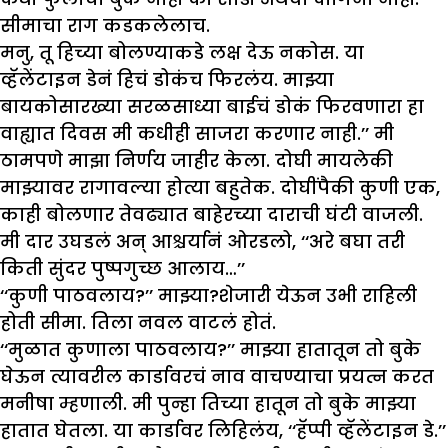
सीमाचा राग कडकलेलाच.
मनु, तू हिच्या बोलण्याकडे लक्ष देऊ नकोस. या
व्हॅलेंटाइन डेनं हिचं डोकंच फिरलंय. माझ्या
बायकोसारख्या सरळसाध्या बाईचं डोकं फिरवणारा हा
वाह्यात दिवस मी कधीही साजरा करणार नाही.’’ मी
ठामपणे माझा निर्णय जाहीर केला. दोघी मायलेकी
माझ्यावर रागावल्या होत्या बहुतेक. दोघींपैकी कुणी एक,
काही बोलणार तेवढ्यात बाहेरच्या दाराची घंटी वाजली.
मी दार उघडलं अन् आश्चर्यानं ओरडलो, ‘‘अरे बघा तरी
किती सुंदर पुष्पगुच्छ आलाय…’’
‘‘कुणी पाठवलाय?’’ माझ्या?शेजारी येऊन उभी राहिली
होती सीमा. तिला नवल वाटलं होतं.
‘‘मुळात कुणाला पाठवलाय?’’ माझ्या हातातून तो बुके
घेऊन त्यावरील कार्डावरचं नाव वाचण्याचा प्रयत्न करत
मनीषा म्हणाली. मी पुन्हा तिच्या हातून तो बुके माझ्या
हातात घेतला. या कार्डावर लिहिलंय, ‘‘हॅप्पी व्हॅलेंटाइन डे.’’