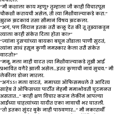
‘‘मी कशाला काय म्हणू? तुम्हाला जी काही विचारपूस
चौकशी करायची असेल, ती त्या मिशीवाल्याकडे करा.’’
झुरळ झटकावं तसा सीमानं विषय झटकला.
‘‘अगं, पण निदान इतकं तरी कळू देत की तू तुझ्याकडून
त्याला काही संकेत दिला होता का?’’
‘‘ज्यांना दुसऱ्यांच्या बायका बघून तोंडाला पाणी सुटतं,
त्यांना साधं हसून कुणी नमस्कार केला तरी संकेत
वाटतो?’’
‘‘मनू, मला नाही वाटत त्या मिशीवाल्याकडे तुझी आई
प्रभावित वगैरे झाली असेल…इतर कुणाची नावं सुचव.’’ मी
लेकीला डोळा मारला.
‘‘अगंऽऽ! मला वाटतं, ममाच्या ऑफिसमधले ते आदित्य
साहेब ते ऑफिसच्या पार्टीत नेहमी ममाभोवती घुटमळत
असतात…’’ काही क्षण विचार करून लेकीनं आपल्या
आईच्या चाहत्यांच्या यादीत एका नावाची भर घातली.
‘‘तो इतका सुंदर बुके नाही पाठवणार…’’ मी नकारार्थी