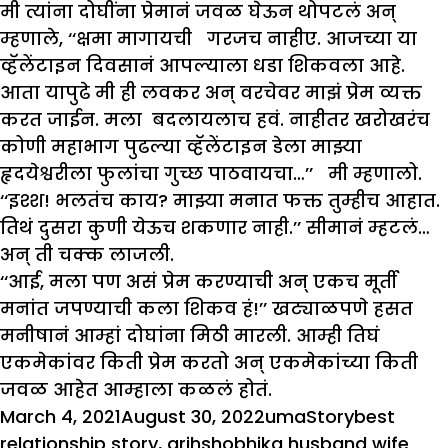
मी त्यांना दोघींना प्रेमानं जवळ घेऊन थोपटलं अन्
म्हणाले, ‘‘क्षमा मागायची गरजच नाहीए. आजच्या या
व्हॅलेंटाइन दिवसानं आपल्याला धडा शिकवला आहे.
आता यापुढे मी ही लवकर अन् वरचेवर माझं प्रेम व्यक्त
करत जाईन. मला बदलायलाच हवं. नाहीतर खरोखरंच
कोणी महाभाग पुढल्या व्हॅलेंटाइन डेला माझ्या
हृदयेश्वरीला फुलांचा गुच्छ पाठवायचा…’’ मी म्हणालो.
‘‘इश्श! भलतंच काय? माझ्या मनात फक्त तुम्हीच आहात.
तिथं दुसरा कुणी येऊच शकणार नाही.’’ सीमानं म्हटलं…
अन् ती चक्क लाजली.
‘‘आई, मला पण असं प्रेम करण्याची अन् एकच मूर्ती
मनांत जपण्याची कला शिकव हं!’’ खट्याळपणे हसत
मनीषानं आम्हां दोघांना मिठी मारली. आम्ही तिघं
एकमेकांवर किती प्रेम करतो अन् एकमेकांच्या किती
जवळ आहेत आम्हाला कळलं होतं.
Posted
Author
Categories
Tags
March 4, 2021
August 30, 2022
uma
Story
best
on
relationship story
,
grihshobhika husband wife