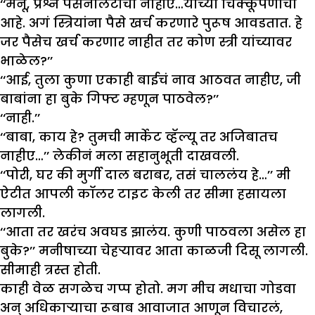
‘‘मनू, प्रश्न पर्सर्नेलिटीचा नाहीए…यांच्या चिक्कूपणाचा
आहे. अगं स्त्रियांना पैसे खर्च करणारे पुरूष आवडतात. हे
जर पैसेच खर्च करणार नाहीत तर कोण स्त्री यांच्यावर
भाळेल?’’
‘‘आई, तुला कुणा एकाही बाईचं नाव आठवत नाहीए, जी
बाबांना हा बुके गिफ्ट म्हणून पाठवेल?’’
‘‘नाही.’’
‘‘बाबा, काय हे? तुमची मार्केट व्हॅल्यू तर अजिबातच
नाहीए…’’ लेकीनं मला सहानुभूती दाखवली.
‘‘पोरी, घर की मुर्गी दाल बराबर, तसं चाललंय हे…’’ मी
ऐटीत आपली कॉलर टाइट केली तर सीमा हसायला
लागली.
‘‘आता तर खरंच अवघड झालंय. कुणी पाठवला असेल हा
बुके?’’ मनीषाच्या चेहऱ्यावर आता काळजी दिसू लागली.
सीमाही त्रस्त होती.
काही वेळ सगळेच गप्प होतो. मग मीच मधाचा गोडवा
अन् अधिकाऱ्याचा रूबाब आवाजात आणून विचारलं,