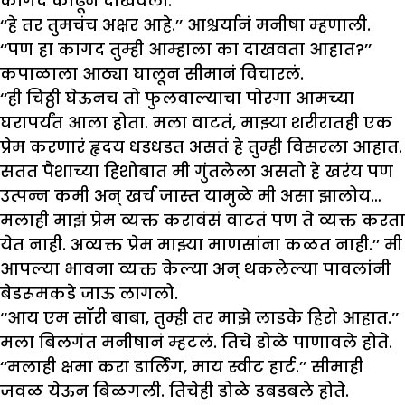
कागद काढून दाखवला.
‘‘हे तर तुमचंच अक्षर आहे.’’ आश्चर्यानं मनीषा म्हणाली.
‘‘पण हा कागद तुम्ही आम्हाला का दाखवता आहात?’’
कपाळाला आठ्या घालून सीमानं विचारलं.
‘‘ही चिठ्ठी घेऊनच तो फुलवाल्याचा पोरगा आमच्या
घरापर्यंत आला होता. मला वाटतं, माझ्या शरीरातही एक
प्रेम करणारं हृदय धडधडत असतं हे तुम्ही विसरला आहात.
सतत पैशाच्या हिशोबात मी गुंतलेला असतो हे खरंय पण
उत्पन्न कमी अन् खर्च जास्त यामुळे मी असा झालोय…
मलाही माझं प्रेम व्यक्त करावंसं वाटतं पण ते व्यक्त करता
येत नाही. अव्यक्त प्रेम माझ्या माणसांना कळत नाही.’’ मी
आपल्या भावना व्यक्त केल्या अन् थकलेल्या पावलांनी
बेडरूमकडे जाऊ लागलो.
‘‘आय एम सॉरी बाबा, तुम्ही तर माझे लाडके हिरो आहात.’’
मला बिलगंत मनीषानं म्हटलं. तिचे डोळे पाणावले होते.
‘‘मलाही क्षमा करा डार्लिंग, माय स्वीट हार्ट.’’ सीमाही
जवळ येऊन बिळगली. तिचेही डोळे डबडबले होते.