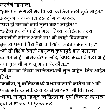
जरबेनं म्हणाला.
‘‘इश्श! ती सगळी मनीषाच्या कॉलेजातली मुलं आहेत.’’
झटकून टाकल्यासारखं सीमानं म्हटलं.
‘‘पण ही सगळी नावं तुला कशी माहीत?’’
‘‘अरेच्चा? मनीषा रोज मला तिच्या कॉलेजमधल्या
घडामोडी सांगत असते ना? मी काही दिवसरात्र
तुमच्याप्रमाणे पैशापैशाचा हिशेब करत बसत नाही.’’
‘‘मी तो हिशेब ठेवतो म्हणूनच कुणापुढे हात पसरावा
लागत नाही…समजलं? ते सोड, विषय सध्या वेगळा आहे…
ज्या मुलांची नावं तू आता घेतलीस…’’
‘‘ती सगळी तिच्या कालेजमधली मुलं आहेत. मित्र आहेत
तिचे.’’
‘‘मनीषा, तू कॉलेजमध्ये अभ्यासासाठी जातेस ना? की
फक्त सोशल सर्कल वाढवते आहेस?’’ मी विचारलं.
‘‘बाबा, माणूस म्हणून व्यक्तित्त्वाचा पूर्ण विकास व्हायला
हवा ना?’’ मनीषा फुत्कारली.