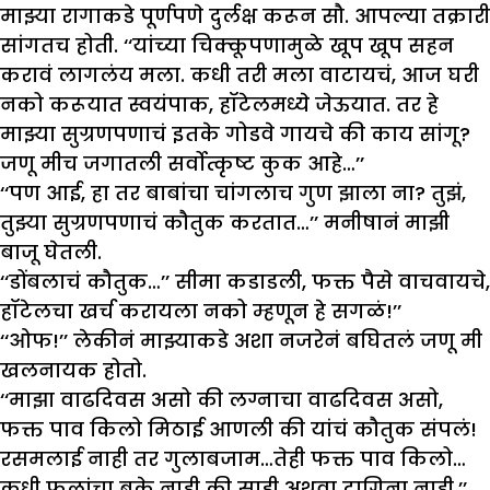
माझ्या रागाकडे पूर्णपणे दुर्लक्ष करून सौ. आपल्या तक्रारी
सांगतच होती. ‘‘यांच्या चिक्कूपणामुळे खूप खूप सहन
करावं लागलंय मला. कधी तरी मला वाटायचं, आज घरी
नको करूयात स्वयंपाक, हॉटेलमध्ये जेऊयात. तर हे
माझ्या सुग्रणपणाचं इतके गोडवे गायचे की काय सांगू?
जणू मीच जगातली सर्वोत्कृष्ट कुक आहे…’’
‘‘पण आई, हा तर बाबांचा चांगलाच गुण झाला ना? तुझं,
तुझ्या सुग्रणपणाचं कौतुक करतात…’’ मनीषानं माझी
बाजू घेतली.
‘‘डोंबलाचं कौतुक…’’ सीमा कडाडली, फक्त पैसे वाचवायचे,
हॉटेलचा खर्च करायला नको म्हणून हे सगळं!’’
‘‘ओफ!’’ लेकीनं माझ्याकडे अशा नजरेनं बघितलं जणू मी
खलनायक होतो.
‘‘माझा वाढदिवस असो की लग्नाचा वाढदिवस असो,
फक्त पाव किलो मिठाई आणली की यांचं कौतुक संपलं!
रसमलाई नाही तर गुलाबजाम…तेही फक्त पाव किलो…
कधी फुलांचा बुके नाही की साडी अथवा दागिना नाही.’’