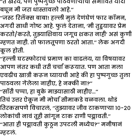
‘‘ते खरंय, पण पुष्पगुच्छ पाठवणाऱ्यांची संभावित यादी
बघून मी जरा धास्तावलो आहे.’’
‘‘जस्ट रिलॅक्स बाबा! हल्ली मुलं देणंघेणं फार कॉमन,
अगदी साधी गोष्ट आहे. फुलं देताना, ‘मी तुद्ब्रयावर प्रेम
करतो/करते, तुझ्याशिवाय जगूच शकत नाही’ असं कुणी
म्हणत नाही. तो फालतूपणा ठरतो आता.’’ लेक अगदी
कूल होती.
‘‘हल्ली घटस्फोटाचं प्रमाण का वाढलंय, या विषयावर
आपण नंतर कधी तरी चर्चा करूयात. पण आता मला
एवढीच खात्री करून घ्यायची आहे की हा पुष्पगुच्छ तुला
पाठवला गेलेला नाहीए, हे नक्की ना?’’
‘‘सॉरी पप्पा, हा बुके माझ्यासाठी नाहीए…’’
तिचं उत्तर ऐकून मी मोर्चा सीमाकडे वळवला. थोडं
तिरकसपणे विचारलं, ‘‘तुझ्यावर जीव टाकणाऱ्या १०-२०
लोकांची नावं तूही सांगून टाक राणी पद्मावती.’’
‘‘आता ही पद्मावती कुठून उपटली मध्येच?’’ मनीषानं
म्हटलं.