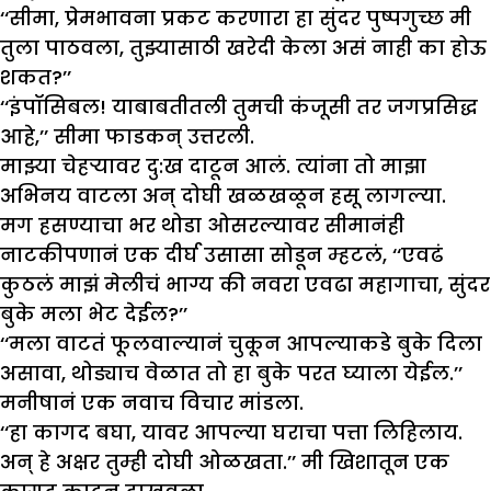
‘‘सीमा, प्रेमभावना प्रकट करणारा हा सुंदर पुष्पगुच्छ मी
तुला पाठवला, तुझ्यासाठी खरेदी केला असं नाही का होऊ
शकत?’’
‘‘इंपॉसिबल! याबाबतीतली तुमची कंजूसी तर जगप्रसिद्ध
आहे,’’ सीमा फाडकन् उत्तरली.
माझ्या चेहऱ्यावर दु:ख दाटून आलं. त्यांना तो माझा
अभिनय वाटला अन् दोघी खळखळून हसू लागल्या.
मग हसण्याचा भर थोडा ओसरल्यावर सीमानंही
नाटकीपणानं एक दीर्घ उसासा सोडून म्हटलं, ‘‘एवढं
कुठलं माझं मेलीचं भाग्य की नवरा एवढा महागाचा, सुंदर
बुके मला भेट देईल?’’
‘‘मला वाटतं फूलवाल्यानं चुकून आपल्याकडे बुके दिला
असावा, थोड्याच वेळात तो हा बुके परत घ्याला येईल.’’
मनीषानं एक नवाच विचार मांडला.
‘‘हा कागद बघा, यावर आपल्या घराचा पत्ता लिहिलाय.
अन् हे अक्षर तुम्ही दोघी ओळखता.’’ मी खिशातून एक