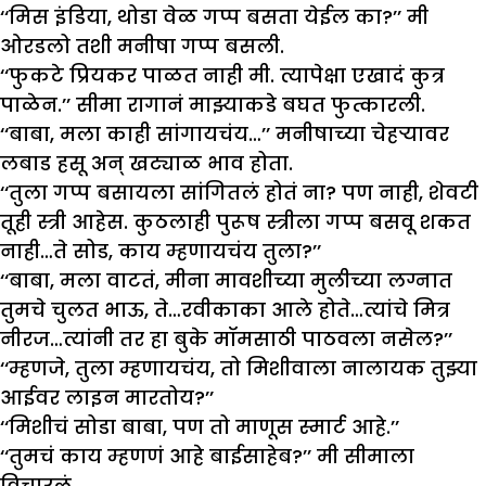
‘‘मिस इंडिया, थोडा वेळ गप्प बसता येईल का?’’ मी
ओरडलो तशी मनीषा गप्प बसली.
‘‘फुकटे प्रियकर पाळत नाही मी. त्यापेक्षा एखादं कुत्र
पाळेन.’’ सीमा रागानं माझ्याकडे बघत फुत्कारली.
‘‘बाबा, मला काही सांगायचंय…’’ मनीषाच्या चेहऱ्यावर
लबाड हसू अन् खट्याळ भाव होता.
‘‘तुला गप्प बसायला सांगितलं होतं ना? पण नाही, शेवटी
तूही स्त्री आहेस. कुठलाही पुरूष स्त्रीला गप्प बसवू शकत
नाही…ते सोड, काय म्हणायचंय तुला?’’
‘‘बाबा, मला वाटतं, मीना मावशीच्या मुलीच्या लग्नात
तुमचे चुलत भाऊ, ते…रवीकाका आले होते…त्यांचे मित्र
नीरज…त्यांनी तर हा बुके मॉमसाठी पाठवला नसेल?’’
‘‘म्हणजे, तुला म्हणायचंय, तो मिशीवाला नालायक तुझ्या
आईवर लाइन मारतोय?’’
‘‘मिशीचं सोडा बाबा, पण तो माणूस स्मार्ट आहे.’’
‘‘तुमचं काय म्हणणं आहे बाईसाहेब?’’ मी सीमाला
विचारलं.