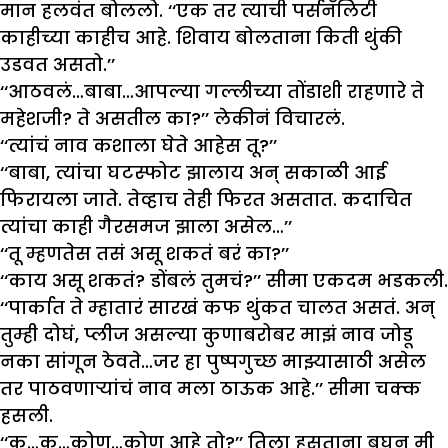
मान हलवंत बोललो. ‘‘एक तर त्याची पर्सनॅलिटी
काहीच्या काहीच आहे. शिवाय बोलताना किती थुंकी
उडवत असतो.’’
‘‘आठवलं…बाबा…आपल्या गल्लीच्या तोंडाशी राहणारे ते
महेशजी? ते असतील का?’’ लेकीनं विचारलं.
‘‘त्यांचं नाव कशाला घेते आहेस तू?’’
‘‘बाबा, त्यांचा घटस्फोट झालाय अन् सकाळी आई
फिरायला जाते. तेव्हाच तेही फिरत असतात. कदाचित
त्यांचा काही गैरसमज झाला असेल…’’
‘‘तू म्हणतेस तसं असू शकतं बरं का?’’
‘‘काय असू शकतं? डोंबलं तुमचं?’’ सीमा एकदम भडकली.
‘‘पार्कात ते म्हातारं सारखं कफ थुंकत चालत असतं. अन्
तुम्ही दोघं, प्लीज असल्या कुणाबरोबर माझं नाव जोडू
नका सांगून ठेवते…जर हा पुष्पगुच्छ माझ्यासाठी असेल
तर पाठवणाऱ्यांचं नाव मला ठाऊक आहे.’’ सीमा चक्क
हसली.
‘‘क…क…कोण…कोण आहे तो?’’ तिला हसताना बघून मी