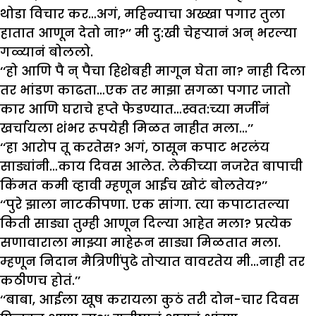
थोडा विचार कर…अगं, महिन्याचा अख्खा पगार तुला
हातात आणून देतो ना?’’ मी दु:खी चेहऱ्यानं अन् भरल्या
गळ्यानं बोललो.
‘‘हो आणि पै न् पैचा हिशेबही मागून घेता ना? नाही दिला
तर भांडण काढता…एक तर माझा सगळा पगार जातो
कार आणि घराचे हप्ते फेडण्यात…स्वत:च्या मर्जीनं
खर्चायला शंभर रूपयेही मिळत नाहीत मला…’’
‘‘हा आरोप तू करतेस? अगं, ठासून कपाट भरलंय
साड्यांनी…काय दिवस आलेत. लेकीच्या नजरेत बापाची
किंमत कमी व्हावी म्हणून आईच खोटं बोलतेय?’’
‘‘पुरे झाला नाटकीपणा. एक सांगा. त्या कपाटातल्या
किती साड्या तुम्ही आणून दिल्या आहेत मला? प्रत्येक
सणावाराला माझ्या माहेरून साड्या मिळतात मला.
म्हणून निदान मैत्रिणींपुढे तोऱ्यात वावरतेय मी…नाही तर
कठीणच होतं.’’
‘‘बाबा, आईला खूष करायला कुठं तरी दोन-चार दिवस