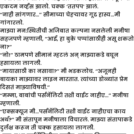
एकदम नर्व्हस झालो. चक्क ‘ततपप’ झालं.
‘‘नाही सांगणार…’’ सीमाच्या चेहऱ्यावर गूढ हास्य…मी
गांगारलो.
माझ्या मन:स्थितीची अजिबात कल्पना नसलेली मनीषा
सहजपणे म्हणाली, ‘‘आई, हा बुके पप्पांसाठीही असू शकतो
ना?’’
‘‘नो!’’ ठामपणे सीमानं म्हटलं अन् माझ्याकडे बघून
हसायला लागली.
‘‘मायासाठी का नसावा?’’ मी भडकलोच. ‘‘अजूनही
बायका माझ्यावर लाइन मारतात. त्यांच्या डोळ्यांत प्रेम
दिसतं माझ्याविषयी.’’
‘‘मम्मा, बाबांची पर्सनॅलिटी तशी वाईट नाहीए…’’ मनीषा
म्हणाली.
‘‘एक्सक्यूज मी…पर्सनॅलिटी तशी वाईट नाहीएचा काय
अर्थ?’’ मी संतापून मनीषाला विचारलं. माझ्या संतापाकडे
दुर्लक्ष करून ती चक्क हसायला लागली.