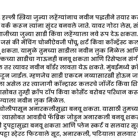
ल्ली स्त्रिया जुन्या लहेंग्यांनाच नवीन पद्धतीने तयार 
त्तम वर्क करून त्यांना सुंदर बनवले जाते. यावर गोटा लेस,
ीच्या जुन्या साडी किंवा लहेंग्याला नवे रूप देऊ शकता.
 जसं की मॅचिंग चोळीऐवजी पोंचू, शर्ट किंवा कॉन्ट्रॅस्ट
शकता. यामुळे तुमच्या साडीला नवीन लुक मिळेल आणि ह
 सिल्कच्या साडीचा गाऊनही बनवू शकता आणि रिसेप्शन संग
र त्यावर नवीन बॉर्डर लावता येऊ शकते. मुंबईमध्ये क्रॉफ
पालटून जाईल. म्हणजेच साडी एकदम नव्यासारखी होऊन जा
ेल तर त्याजागी कॉन्ट्रास्ट कलरचे जॉर्जेट किंवा शि
यासोबत तुम्ही क्रॉप टॉप किंवा कोर्सेट बरोबर परिधान क
ेंग्याला नवीन लुक मिळेल.
 चोलीपासून अनारकलीसुद्धा बनवू शकता. यासाठी तुमच्या आ
र त्यासोबत आवडीचे फॅब्रिक जोडून अनारकली बनवू शकत
दुपट्टासुद्धा बनवू शकता आणि प्लेन स्कर्ट व सलवार सू
ट्टा स्टे्रट फिटवाले सूट, अनारकली, पटियाला सलवा