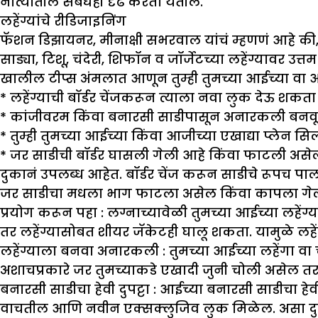
नात्यांतील संबंधही दृढ करता येतील.
लहेंग्यांचे रीडिजाइनिंग
फॅशन डिझायनर, मीनाक्षी सभरवाल यांचं म्हणणं आहे की, ह
साड्या, टिशू, चंदेरी, शिफॉन व जॉर्जेटच्या लहेंग्यावर उ
खालील टीप्स अंमलात आणून तुम्ही तुमच्या आईच्या वा आज
* लहेंग्याची बॉर्डर चेंजकरून त्याला नवा लुक देऊ शकता
* कांजीवरम किंवा बनारसी साडीपासून अनारकली बनवू 
* तुम्ही तुमच्या आईच्या किंवा आजीच्या एखाद्या प्लेन
* जर साडीची बॉर्डर घासली गेली आहे किंवा फाटली असेल त
दुकानं उपलब्ध आहेत. बॉर्डर चेंज करून साडीचे रूपच 
जर साडीचा मधला भाग फाटला असेल किंवा कापला गेला अस
प्रयोग करून पहा :
लग्नाच्यावेळी तुमच्या आईच्या लहेंग्
तर लहेंग्यासोबत शीयर जॅकेटही घालू शकता. यामुळे लह
लहेंग्याला बनवा अनारकली :
तुमच्या आईच्या लहेंगा वा
अशाचप्रकारे जर तुमच्याकडे एखादी जुनी चोली असेल त
बनारसी साडीचा हेवी दुपट्टा :
आईच्या बनारसी साडीचा हेवी 
वाचतील आणि नवीन एक्सक्लुजिव लुक मिळेल. असा दुप