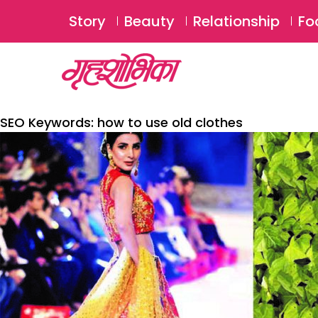
Story
Beauty
Relationship
Fo
SEO Keywords:
how to use old clothes