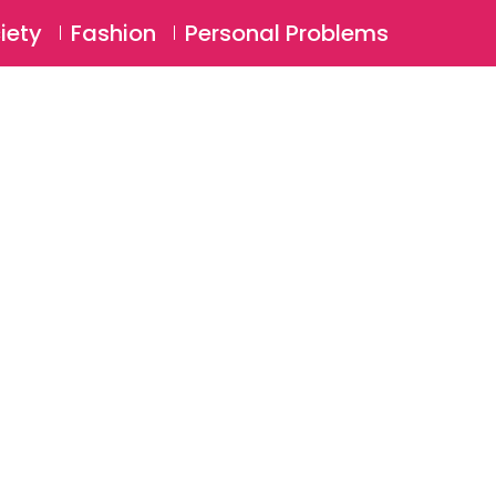
⚲
BSCRIBE
Login
iety
Fashion
Personal Problems
⚲