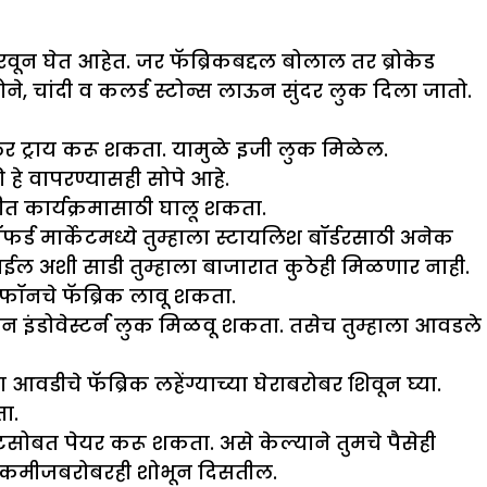
करवून घेत आहेत. जर फॅब्रिकबद्दल बोलाल तर ब्रोकेड
 सोने, चांदी व कलर्ड स्टोन्स लाऊन सुंदर लुक दिला जातो.
 कलर ट्राय करू शकता. यामुळे इजी लुक मिळेल.
े वापरण्यासही सोपे आहे.
ीत कार्यक्रमासाठी घालू शकता.
र्ड मार्केटमध्ये तुम्हाला स्टायलिश बॉर्डरसाठी अनेक
ईल अशी साडी तुम्हाला बाजारात कुठेही मिळणार नाही.
फॉनचे फॅब्रिक लावू शकता.
रून इंडोवेस्टर्न लुक मिळवू शकता. तसेच तुम्हाला आवडले
वडीचे फॅब्रिक लहेंग्याच्या घेराबरोबर शिवून घ्या.
ा.
टसोबत पेयर करू शकता. असे केल्याने तुमचे पैसेही
र कमीजबरोबरही शोभून दिसतील.