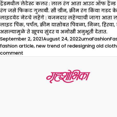
ट
डमधील लेटेस्ट कलर :
लाल रंग आता आउट ऑफ ट्रेंन्ड 
रंग जसे फिकट गुलाबी. सी ग्रीन, क्रीम रंग किंवा गडद 
लाइटवेट नेटचे लहेंगे :
वजनदार लहेंग्याची जागा आता लाई
लाइट पिंक, पर्पल, क्रीम यासोबत पिवळा, निळा, हिरवा, ल
असल्यामुळे ते खूपच सुंदर व अनोखी अनुभूती देतात.
Posted
Author
Categorie
Ta
September 2, 2021
August 24, 2022
uma
Fashion
Fa
on
fashion article
,
new trend of redesigning old clot
on
comment
ओल्ड
इज
गोल्डचा
फॅशन
ट्रेंड