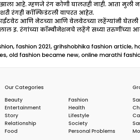
झाला आहे. म्हणजे रंग कोणी घालतही नाही. आता मुली न
केशरी रंगही कॉन्फिडंटली वापरत आहेत.
टवेट आणि नेटच्या आणि वेलवेटच्या लहेंग्यांनी घेतली 
ाल इ. रंगांच्या कॉम्बीनेशनचे लहेंगे सध्या तरुणींच्या
s
gs
shion
,
fashion 2021
,
grihshobhika fashion article
,
h
hes
,
old fashion became new
,
online marathi fashio
Our Categories
Gr
Beauty
Fashion
Sar
Entertainment
Health
Ch
Story
Lifestyle
Ca
Relationship
Society
Sar
Food
Personal Problems
Mo