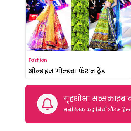
Fashion
ओल्ड इज गोल्डचा फॅशन ट्रेंड
गृहशोभा सब्सक्राइब क
मनोरंजक कहानियों और महिलाओं