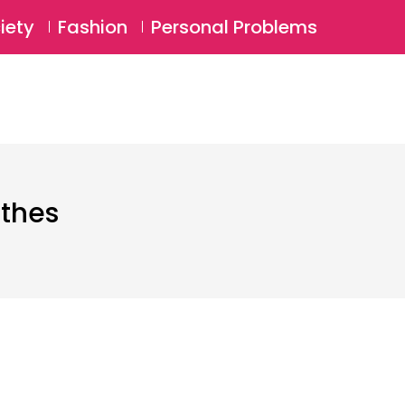
⚲
BSCRIBE
Login
iety
Fashion
Personal Problems
⚲
othes