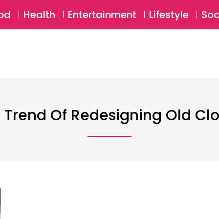
SU
od
Health
Entertainment
Lifestyle
Soc
Trend Of Redesigning Old Cl