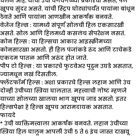
चलन आहे. यांची उंची वेगवेगळ्या प्रकारची असते, पण
खूपच सुंदर असते. यांची स्ट्रिप घोट्यांपर्यंत पायांना बांधून
ठेवते आणि पायांना आणखीन आकर्षक बनवते.
वेजेज हिल्स :
यामध्ये संपूर्ण सोलची हिल एकसारखी
असते. सोल आणि हिलमध्ये कसलंच सेपरेशन नसतं.
कोन हिल्स :
या हिल्सचा आकार आइस्क्रीमच्या
कोनसारखा असतो. ही हिल पंजांकडे रुंद आणि टाचेकडे
एकदम पातळ आणि अरुंद होत जाते.
पीप टो हिल्स : या प्रकारचे फुटवेअर पुढून उघडे असतात,
ज्यामधून नखं दिसतील.
फ्लॅटफॉर्म हिल्स :
अशा प्रकारचे हिल्स लहान आणि उंच
दोन्ही उंचीच्या स्त्रिया घालतात. महत्त्वाची गोष्ट म्हणजे
याच्या सोलच्या खालचा भाग खूपच जाड असतो. इतर
हिल्सपेक्षा हे हिल्स खूपच आरामदायक असतात.
फायदे
* उंची व्यक्तिमत्त्वाला आकर्षक बनवते. लहान उंचीच्या
स्त्रिया हिल घालून आपली उंची ५ ते ६ इंच जास्त दाखवू