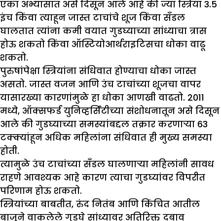
एका अभ्यासात असे दिसून आले आहे की ज्या स्त्रिया 3.5
इंच किंवा त्याहून जास्त टाचांचे शूज किंवा सँडल
घालतात त्यांना कमी वयात गुडघ्याच्या सांध्याचा त्रास
होऊ शकतो किंवा ऑस्टियोआर्थराइटिसचा धोका वाढू
शकतो.
पुरुषांपेक्षा स्त्रियांना संधिवात होण्याचा धोका जास्त
असतो. जास्त वजन आणि उंच टाचांच्या शूजचा वापर
यासारख्या कारणांमुळे हा धोका आणखी वाढतो. 2011
मध्ये, ऑक्सफर्ड युनिव्हर्सिटीच्या संशोधनातून असे दिसून
आले की गुडघ्याच्या समस्यांबद्दल तक्रार करणाऱ्या 63
टक्क्यांहून अधिक महिलांना संधिवात ही मुख्य समस्या
होती.
त्यामुळे उंच टाचांच्या सँडल घालणाऱ्या महिलांनी सावध
राहणे आवश्यक आहे कारण त्याचा गुडघ्यांवर विपरीत
परिणाम होऊ शकतो.
स्त्रियांच्या बाबतीत, रुंद नितंब आणि किंचित आतील
बाजूने वाकलेले गुडघे सांध्यावर अतिरिक्त दबाव