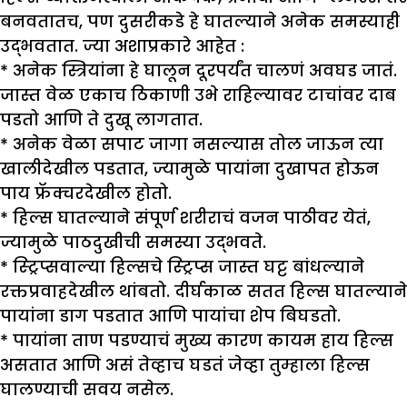
बनवतातच, पण दुसरीकडे हे घातल्याने अनेक समस्याही
उद्भवतात. ज्या अशाप्रकारे आहेत :
* अनेक स्त्रियांना हे घालून दूरपर्यंत चालणं अवघड जातं.
जास्त वेळ एकाच ठिकाणी उभे राहिल्यावर टाचांवर दाब
पडतो आणि ते दुखू लागतात.
* अनेक वेळा सपाट जागा नसल्यास तोल जाऊन त्या
खालीदेखील पडतात, ज्यामुळे पायांना दुखापत होऊन
पाय फ्रॅक्चरदेखील होतो.
* हिल्स घातल्याने संपूर्ण शरीराचं वजन पाठीवर येतं,
ज्यामुळे पाठदुखीची समस्या उद्भवते.
* स्ट्रिप्सवाल्या हिल्सचे स्ट्रिप्स जास्त घट्ट बांधल्याने
रक्तप्रवाहदेखील थांबतो. दीर्घकाळ सतत हिल्स घातल्याने
पायांना डाग पडतात आणि पायांचा शेप बिघडतो.
* पायांना ताण पडण्याचं मुख्य कारण कायम हाय हिल्स
असतात आणि असं तेव्हाच घडतं जेव्हा तुम्हाला हिल्स
घालण्याची सवय नसेल.