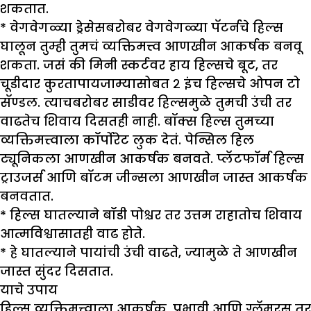
शकतात.
* वेगवेगळ्या ड्रेसेसबरोबर वेगवेगळ्या पॅटर्नचे हिल्स
घालून तुम्ही तुमचं व्यक्तिमत्त्व आणखीन आकर्षक बनवू
शकता. जसं की मिनी स्कर्टवर हाय हिल्सचे बूट, तर
चूडीदार कुरतापायजाम्यासोबत २ इंच हिल्सचे ओपन टो
सॅण्डल. त्याचबरोबर साडीवर हिल्समुळे तुमची उंची तर
वाढतेच शिवाय दिसतही नाही. बॉक्स हिल्स तुमच्या
व्यक्तिमत्त्वाला कॉर्पोरेट लुक देतं. पेन्सिल हिल
ट्यूनिकला आणखीन आकर्षक बनवते. प्लॅटफॉर्म हिल्स
ट्राउजर्स आणि बॉटम जीन्सला आणखीन जास्त आकर्षक
बनवतात.
* हिल्स घातल्याने बॉडी पोश्चर तर उत्तम राहातोच शिवाय
आत्मविश्वासातही वाढ होते.
* हे घातल्याने पायांची उंची वाढते, ज्यामुळे ते आणखीन
जास्त सुंदर दिसतात.
याचे उपाय
हिल्स व्यक्तिमत्त्वाला आकर्षक, प्रभावी आणि ग्लॅमरस तर