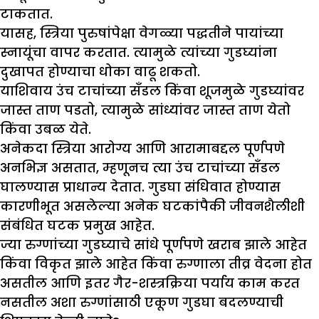
टाकतात.
यासह, स्त्रिया पुरुषांपेक्षा वेगळ्या पद्धतीने पायांच्या
स्नायूंचा वापर करतात. त्यामुळे त्यांच्या गुडघ्यांना
दुखापत होण्याचा धोका वाढू शकतो.
याशिवाय उंच टाचांच्या सँडल किंवा शूजमुळे गुडघ्यांवर
जास्त ताण पडतो, त्यामुळे सांध्यांवर जास्त ताण येतो
किंवा उबळ येते.
अनेकदा स्त्रिया आरोग्य आणि आरामाबद्दल पूर्णपणे
अनभिज्ञ असतात, म्हणूनच त्या उंच टाचांच्या सँडल
घालण्यास प्राधान्य देतात. गुडघा संधिवात होण्यास
कारणीभूत असलेल्या अनेक घटकांपैकी जीवनशैलीशी
संबंधित घटक प्रमुख आहेत.
ज्या रुग्णांच्या गुडघ्याचे सांधे पूर्णपणे खराब झाले आहेत
किंवा विकृत झाले आहेत किंवा रुग्णाला तीव्र वेदना होत
असतील आणि इतर गैर-शस्त्रक्रिया पर्याय काम करत
नसतील अशा रुग्णांसाठी एकूण गुडघा बदलण्याची