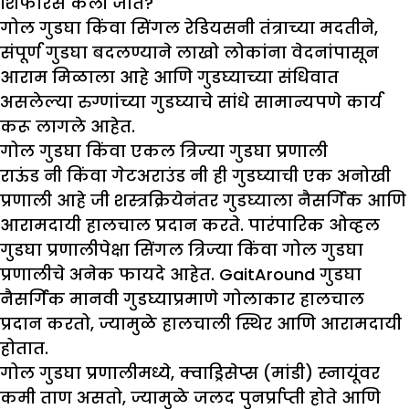
शिफारस केली जाते?
गोल गुडघा किंवा सिंगल रेडियसनी तंत्राच्या मदतीने,
संपूर्ण गुडघा बदलण्याने लाखो लोकांना वेदनांपासून
आराम मिळाला आहे आणि गुडघ्याच्या संधिवात
असलेल्या रुग्णांच्या गुडघ्याचे सांधे सामान्यपणे कार्य
करू लागले आहेत.
गोल गुडघा किंवा एकल त्रिज्या गुडघा प्रणाली
राऊंड नी किंवा गेटअराउंड नी ही गुडघ्याची एक अनोखी
प्रणाली आहे जी शस्त्रक्रियेनंतर गुडघ्याला नैसर्गिक आणि
आरामदायी हालचाल प्रदान करते. पारंपारिक ओव्हल
गुडघा प्रणालीपेक्षा सिंगल त्रिज्या किंवा गोल गुडघा
प्रणालीचे अनेक फायदे आहेत. GaitAround गुडघा
नैसर्गिक मानवी गुडघ्याप्रमाणे गोलाकार हालचाल
प्रदान करतो, ज्यामुळे हालचाली स्थिर आणि आरामदायी
होतात.
गोल गुडघा प्रणालीमध्ये, क्वाड्रिसेप्स (मांडी) स्नायूंवर
कमी ताण असतो, ज्यामुळे जलद पुनर्प्राप्ती होते आणि