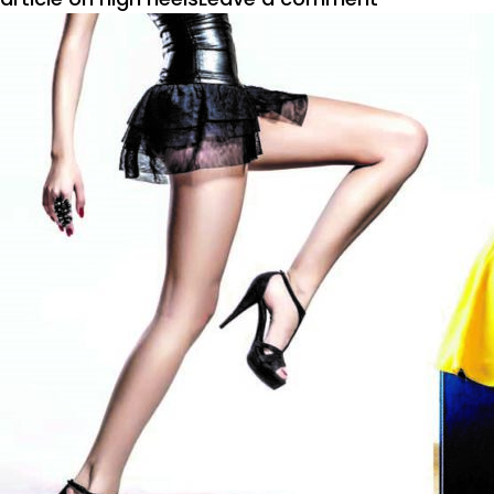
उंच
टाच
:
तुमची
चाल
बदलू
नका