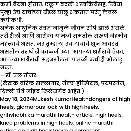
कमी वेदना होतात. एकूण बदली शस्त्रक्रियेसह, स्त्रिया
पुन्हा उंच टाचांच्या सँडल घालू शकतात परंतु केवळ
कधीकधी.
अनेक आधुनिक तंत्रज्ञानामुळे जीवन सोपे झाले असले,
तरी शैली आणि आरोग्य यामध्ये समतोल राखणे नेहमीच
महत्त्वाचे असते. जर तुम्हाला उंच टाचांचे शूज आवडत
असतील तर थोडी काळजी घ्या. आपल्या शरीराचे ऐका,
आपल्या शरीराची सहनशीलता पातळी कधीही ओलांडू
नका.
–
डॉ. एल तोमर.
(लेखक वरिष्ठ सल्लागार, मॅक्स हॉस्पिटल, पटपरगंज,
दिल्ली येथे जॉइंट रिप्लेसमेंट आहेत.)
Posted
Author
Categories
Tags
May 18, 2024
Mukesh Kumar
Health
dangers of high
on
heels
,
glamorous look with high heels
,
grihshobhika marathi health article
,
high heels
,
knee problems in high heels
,
online marathi
on
article on high heels
Leave a comment