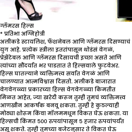
ग्लॅमरस हिल्स
*
प्रतिभा अग्निहोत्री
अलीकडे स्टायलिश, फॅशनेबल आणि ग्लॅमरस दिसण्याचं
युग आहे. प्रत्येक स्त्रीला इतरांपासून थोडंसं वेगळं,
प्रेझेंटेबल आणि ग्लॅमरस दिसायची इच्छा असते आणि
त्यांच्या सौंदर्यात भर पाडतात ते हिल्सवाले फुटवेअर.
हिल्स घातल्याने व्यक्तिमत्त्व सर्वात वेगळं आणि
चालण्यात आत्मविश्वास दिसतो. अलीकडे बाजारात
वेगवेगळ्या प्रकारच्या हिल्स वेगवेगळ्या किमतीत
मिळत आहेत, ज्या खरेदी करून तुम्ही तुमचं व्यक्तिमत्त्व
आणखीन आकर्षक बनवू शकता. तुम्ही हे कुठल्याही
मोठ्या शोरूम किंवा मॉलममधून विकत घेऊ शकता. या
हिल्सची किंमत ५०० रुपयांपासून ५ हजार रुपयांपर्यंत
असू शकते. तुम्ही तुमच्या बजेटनुसार ते विकत घेऊ