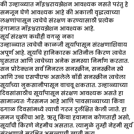
की उन्हाळ्यात मॉइश्चरायझेशन आवश्यक नसते परंतु हे
समजून घेणे आवश्यक आहे की अकाली वृद्धत्वाच्या
लक्षणांपासून त्वचेचे संरक्षण करण्यासाठी प्रत्येक
हंगामात मॉइश्चरायझेशन आवश्यक आहे.
सूर्य संरक्षण कधीही वगळू नका
उन्हाळ्यात त्वचेची काळजी सूर्यापासून संरक्षणाशिवाय
अपूर्ण आहे. सूर्याचे हानिकारक अतिनील किरण त्वचेत
घुसतात आणि त्वचेच्या अनेक समस्या निर्माण करतात.
सन प्रोटेक्शन सर्व मिनरल सनस्क्रीन, सनस्क्रीन स्प्रे
आणि उच्च एसपीएफ असलेले बॉडी सनस्क्रीन त्वचेला
सूर्याच्या नुकसानीपासून वाचवू शकतात. उन्हाळ्याच्या
दिवसांसाठीच सूर्यापासून संरक्षण आवश्यक असते हा
सामान्यतः गैरसमज आहे आणि पावसाळ्याच्या किंवा
ढगाळ दिवसांमध्ये त्याची गरज दुर्लक्षित केली जाते. हा
समज चुकीचा आहे. ऋतू किंवा हवामान कोणताही असो,
सूर्याची किरणे नेहमीच असतात. त्यामुळे तुम्ही नेहमी सूर्य
संरक्षणाने सुरक्षित असल्याची खात्री करा.