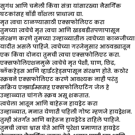
सुगंध आणि चमेली किंवा संत्रा यांसारख्या नैसर्गिक
घटकांसह बॉडी वॉशला प्राधान्य द्या.
मृत त्वचा टाळण्यासाठी एक्सफोलिएट करा
तुमच्या त्वचेचे मृत त्वचा आणि खडबडीतपणापासून
संरक्षण करणे तुमच्या उन्हाळ्यातील त्वचेच्या काळजीच्या
यादीत असले पाहिजे. त्वचेच्या गरजेनुसार आठवड्यातून
एक किंवा दोनदा तुमची त्वचा एक्सफोलिएट करा.
एक्सफोलिएशनमुळे त्वचेचे मृत पेशी, घाण, छिद्र,
ब्लॅकहेड्स आणि व्हाईटहेड्सपासून संरक्षण होते. कठोर
स्क्रबने एक्सफोलिएट करणे आवश्यक नाही परंतु
सक्रिय एन्झाईम्ससह एक्सफोलिएटिंग जेल हे
उन्हाळ्यात चांगले स्क्रब असू शकतात.
त्वचेला आतून आणि बाहेरून हायड्रेट करा
उन्हाळ्यात, मनात येणारी पहिली गोष्ट म्हणजे हायड्रेशन.
तुम्ही अंतर्गत आणि बाहेरून हायड्रेटेड राहिले पाहिजे.
तुमची त्वचा श्वास घेते आणि पुरेशा प्रमाणात हायड्रेट