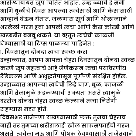
आरोग्याबाबत खूप चिंतित आहोत. उन्हाळ्याचे हे सनी
आणि धुळीचे दिवस आपल्या त्वचेसाठी आणि केसांसाठी
आव्हाने घेऊन येतात. जळणारा सूर्य आणि ओलाव्याने
भरलेली गरम हवा आपली त्वचा आणि केस कोरडी आणि
खडबडीत बनवू शकते. या ऋतूत त्वचेची काळजी
घेण्यासाठी या टिप्स पाळल्या पाहिजेत :
१. दिवसातून दोनदा त्वचा स्वच्छ करा
उन्हाळ्यात, आपण आपला चेहरा दिवसातून दोनदा स्वच्छ
करणे खूप महत्वाचे आहे जेणेकरून त्वचा पर्यावरणीय
रॅडिकल्स आणि अशुद्धतेपासून पूर्णपणे संरक्षित होईल.
उन्हाळ्यात आपल्या त्वचेची छिद्रे घाण, धूळ, काजळी
आणि तेलामुळे अडकण्याची शक्यता असते त्यामुळे
दररोज दोनदा चेहरा स्वच्छ केल्याने त्वचा निरोगी
राहण्यास मदत होते.
दिवसभर ताजेपणा राखण्यासाठी फक्त तुमचा चेहराच
नाही तर तुमच्या शरीरालाही खोल साफसफाईची गरज
असते. त्वचेला मऊ आणि पोषक ठेवण्यासाठी ताजेतवाने