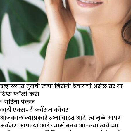
उन्हाळ्यात तुमची त्वचा निरोगी ठेवायची असेल तर या
टिप्स फॉलो करा
*
गरिमा पंकज
ब्युटी एक्सपर्ट ब्लॉसम कोचर
आजकाल ज्याप्रकारे उष्मा वाढत आहे, त्यामुळे आपण
सर्वजण आपल्या आरोग्यासोबतच आपल्या त्वचेच्या