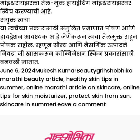
मॉइश्चरायझरला तेल-मुक्त हायड्रेटिंग मॉइश्चरायझरवर
स्विच करण्याची आहे.
संयुक्त त्वचा
या त्वचेच्या प्रकारासाठी संतुलित प्रमाणात पोषण आणि
हायड्रेशन आवश्यक आहे जेणेकरून त्वचा तेलमुक्त राहून
पोषक राहील. म्हणून सौम्य आणि नैसर्गिक उत्पादने
निवडा जी खासकरून कॉम्बिनेशन स्किन प्रकारांसाठी
बनवली जातात.
Posted
Author
Categories
Tags
June 6, 2024
Mukesh Kumar
Beauty
grihshobhika
on
marathi beauty article
,
healthy skin tips in
summer
,
online marathi article on skincare
,
online
tips for skin moisturizer
,
protect skin from sun
,
on
skincare in summer
Leave a comment
उन्हाळ्यात
तुमची
त्वचा
निरोगी