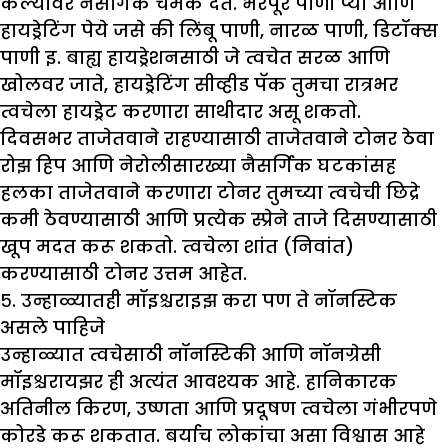
केल्यावर नैसर्गिक चमक देते. भरपूर पाणी प्या आणि
हायड्रेटिंग पेये जसे की लिंबू पाणी, नारळ पाणी, डिटॉक्स
पाणी इ. बाह्य हायड्रेशनसाठी जे त्वचेत सरळ आणि
खोलवर जाते, हायड्रेटिंग सीव्हीड पॅक तुमचा रात्रभर
त्वचेला हायड्रेट करणारा साथीदार असू शकतो.
दिवसभर ताजेतवाने राहण्यासाठी ताजेतवाने टोनर ठेवा
रोझ हिप आणि नेरोलीसारख्या नैसर्गिक घटकांसह
हलका ताजेतवाने करणारा टोनर तुमच्या त्वचेची छिद्रे
कमी ठेवण्यासाठी आणि प्रत्येक स्प्रेने ताजे दिसण्यासाठी
खूप मदत करू शकतो. त्वचेला शांत (निवांत)
करण्यासाठी टोनर उत्तम आहेत.
५. उन्हाळ्यातही मॉइश्चराइझ करा पण ते नॉनस्टिक
असले पाहिजे
उन्हाळ्यात त्वचेसाठी नॉनस्टिकी आणि नॉनग्रेसी
मॉइश्चरायझर ही अत्यंत आवश्यक आहे. हानिकारक
अतिनील किरण, उष्णता आणि प्रदूषण त्वचेला गंभीरपणे
कोरडे करू शकतात. बर्याच लोकांचा असा विश्वास आहे