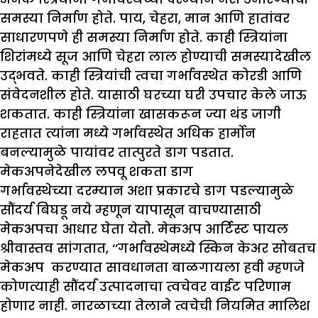
समस्या निर्माण होते. पाय, चेहरा, मान आणि हातांवर
साधारणपणे ही समस्या निर्माण होते. काही स्त्रियांना
शिरांमध्ये सूज आणि चेहरा लाल होण्याची समस्यादेखील
उद्भवते. काही स्त्रियांची त्वचा गर्भावस्थेत कोरडी आणि
संवेदनशील होते. यासाठी घरच्या घरी उपचार केले जाऊ
शकतात. काही स्त्रियांना खासकरून ज्या थंड जागी
राहतात त्यांना मध्ये गर्भावस्थेत अधिक हार्मोन
बनल्यामुळे पायांवर तात्पुरते डाग पडतात.
मेकअपनेदेखील लपवू शकता डाग
गर्भावस्थेच्या दरम्यान अशा प्रकारचे डाग पडल्यामुळे
सौंदर्य बिघडू नये म्हणून यापासून वाचण्यासाठी
मेकअपचा आधार घेता येतो. मेकअप आर्टिस्ट पायल
श्रीवास्तव सांगतात, ‘‘गर्भावस्थेमध्ये स्किन केअर सोबतच
मेकअप करण्यात सावधानता बाळगायला हवी म्हणजे
कोणत्याही सौंदर्य उत्पादनाचा त्वचेवर वाईट परिणाम
होणार नाही. नारळाच्या तेलाने त्वचेची नियमित मालिश