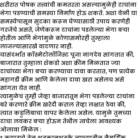
शरीरात पोषक तत्त्वांची कमतरता असल्यामुळेही टाचांना
भेगा पडण्याची समस्या निर्माण होऊ शकते. अशा वेळी या
समस्येपासून सुटका करून घेण्यासाठी उपाय करणेही
गरजेचे असते, जेणेकरून टाचांना पडलेल्या भेगा बऱ्या
होतील आणि भेगांमुळे कोणासमोरही तुम्हाला
लाजल्यासारखे वाटणार नाही.
यासंदर्भात कॉस्मेटोलॉजिस्ट पूजा नागदेव सांगतात की,
बाजारात तुम्हाला शेकडो अशा क्रीम मिळतात ज्या
टाचांच्या भेगा बऱ्या करण्याचा दावा करतात, पण प्रत्येक
महागडी क्रीम आणि केलेला दावा खरा असेलच असे
सांगता येत नाही.
त्यामुळेच तुम्ही जेव्हा बाजारातून भेगा पडलेल्या टाचांना
बरे करणारे क्रीम खरेदी कराल तेव्हा लक्षात ठेवा की,
त्यात कडुलिंबाचा वापर केलेला असेल. यामुळे तुमच्या
टाचा लवकर बऱ्या होऊन तेथील त्वचेला आवश्यक
ओलावा मिळेल :
* कापराचे तेल शतकानुशतके त्याच्यातील नैसर्गिक