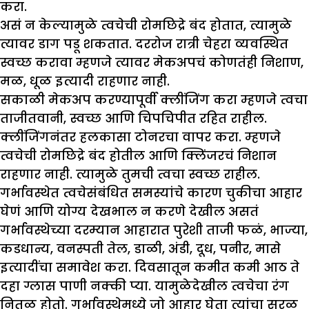
करा.
असं न केल्यामुळे त्वचेची रोमछिद्रे बंद होतात, त्यामुळे
त्यावर डाग पडू शकतात. दररोज रात्री चेहरा व्यवस्थित
स्वच्छ करावा म्हणजे त्यावर मेकअपचं कोणतंही निशाण,
मळ, धूळ इत्यादी राहणार नाही.
सकाळी मेकअप करण्यापूर्वी क्लींजिंग करा म्हणजे त्वचा
ताजीतवानी, स्वच्छ आणि चिपचिपीत रहित राहील.
क्लींजिंगनंतर हलकासा टोनरचा वापर करा. म्हणजे
त्वचेची रोमछिद्रे बंद होतील आणि क्लिंजरचं निशान
राहणार नाही. त्यामुळे तुमची त्वचा स्वच्छ राहील.
गर्भावस्थेत त्वचेसंबंधित समस्यांचे कारण चुकीचा आहार
घेणं आणि योग्य देखभाल न करणे देखील असतं
गर्भावस्थेच्या दरम्यान आहारात पुरेशी ताजी फळं, भाज्या,
कडधान्य, वनस्पती तेल, डाळी, अंडी, दूध, पनीर, मासे
इत्यादींचा समावेश करा. दिवसातून कमीत कमी आठ ते
दहा ग्लास पाणी नक्की प्या. यामुळेदेखील त्वचेचा रंग
नितळ होतो. गर्भावस्थेमध्ये जो आहार घेता त्यांचा सरळ