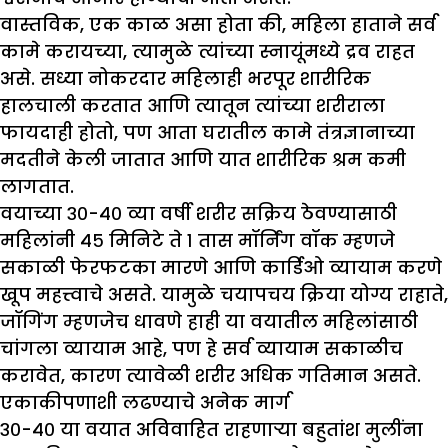
वास्तविक, एक काळ असा होता की, महिला हाताने सर्व
कामे करायच्या, त्यामुळे त्यांच्या स्नायूंमध्ये द्रव राहत
असे. सध्या नोकरदार महिलाही भरपूर शारीरिक
हालचाली करतात आणि त्यातून त्यांच्या शरीराला
फायदाही होतो, पण आता घरातील कामे तंत्रज्ञानाच्या
मदतीने केली जातात आणि यात शारीरिक श्रम कमी
लागतात.
वयाच्या ३०-४० व्या वर्षी शरीर सक्रिय ठेवण्यासाठी
महिलांनी ४५ मिनिटे ते १ तास मॉर्निंग वॉक म्हणजे
सकाळी फेरफटका मारणे आणि कार्डिओ व्यायाम करणे
खूप महत्त्वाचे असते. यामुळे चयापचय क्रिया योग्य राहाते,
जॉगिंग म्हणजेच धावणे हाही या वयातील महिलांसाठी
चांगला व्यायाम आहे, पण हे सर्व व्यायाम सकाळीच
करावेत, कारण त्यावेळी शरीर अधिक गतिमान असते.
एकाकीपणाशी लढण्याचे अनेक मार्ग
३०-४० या वयात अविवाहित राहणाऱ्या बहुतांश मुलींना