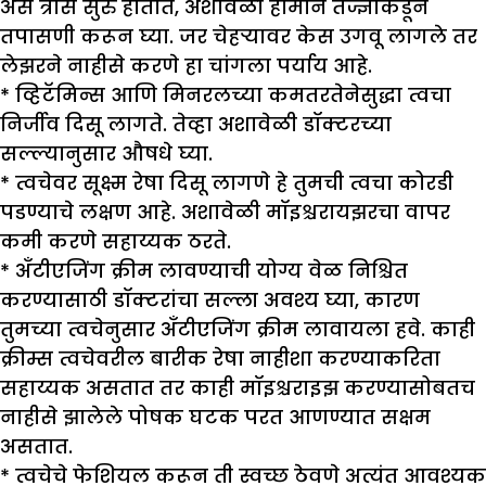
असे त्रास सुरु होतात, अशावेळी हार्मोन तज्ज्ञाकडून
तपासणी करून घ्या. जर चेहऱ्यावर केस उगवू लागले तर
लेझरने नाहीसे करणे हा चांगला पर्याय आहे.
* व्हिटॅमिन्स आणि मिनरलच्या कमतरतेनेसुद्धा त्वचा
निर्जीव दिसू लागते. तेव्हा अशावेळी डॉक्टरच्या
सल्ल्यानुसार औषधे घ्या.
* त्वचेवर सूक्ष्म रेषा दिसू लागणे हे तुमची त्वचा कोरडी
पडण्याचे लक्षण आहे. अशावेळी मॉइश्चरायझरचा वापर
कमी करणे सहाय्यक ठरते.
* अँटीएजिंग क्रीम लावण्याची योग्य वेळ निश्चित
करण्यासाठी डॉक्टरांचा सल्ला अवश्य घ्या, कारण
तुमच्या त्वचेनुसार अँटीएजिंग क्रीम लावायला हवे. काही
क्रीम्स त्वचेवरील बारीक रेषा नाहीशा करण्याकरिता
सहाय्यक असतात तर काही मॉइश्चराइझ करण्यासोबतच
नाहीसे झालेले पोषक घटक परत आणण्यात सक्षम
असतात.
* त्वचेचे फेशियल करून ती स्वच्छ ठेवणे अत्यंत आवश्यक