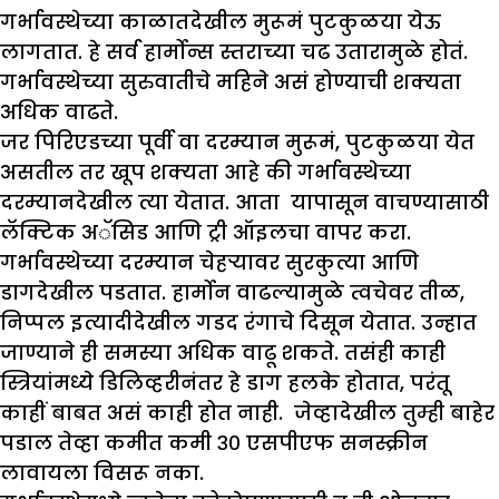
गर्भावस्थेच्या काळातदेखील मुरूमं पुटकुळया येऊ
लागतात. हे सर्व हार्मोन्स स्तराच्या चढ उतारामुळे होतं.
गर्भावस्थेच्या सुरुवातीचे महिने असं होण्याची शक्यता
अधिक वाढते.
जर पिरिएडच्या पूर्वी वा दरम्यान मुरूमं, पुटकुळया येत
असतील तर खूप शक्यता आहे की गर्भावस्थेच्या
दरम्यानदेखील त्या येतात. आता यापासून वाचण्यासाठी
लॅक्टिक अॅसिड आणि ट्री ऑइलचा वापर करा.
गर्भावस्थेच्या दरम्यान चेहऱ्यावर सुरकुत्या आणि
डागदेखील पडतात. हार्मोन वाढल्यामुळे त्वचेवर तीळ,
निप्पल इत्यादीदेखील गडद रंगाचे दिसून येतात. उन्हात
जाण्याने ही समस्या अधिक वाढू शकते. तसंही काही
स्त्रियांमध्ये डिलिव्हरीनंतर हे डाग हलके होतात, परंतू
काहीं बाबत असं काही होत नाही. जेव्हादेखील तुम्ही बाहेर
पडाल तेव्हा कमीत कमी ३० एसपीएफ सनस्क्रीन
लावायला विसरू नका.