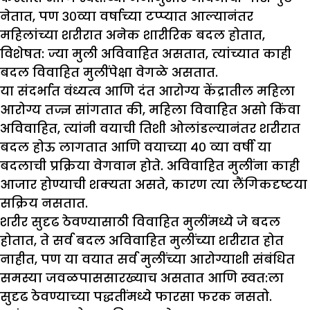
नेतात, पण ३०व्या वर्षाच्या टप्प्यात आल्यानंतर
महिलांच्या शरीरात अनेक शारीरिक बदल होतात,
विशेषत: ज्या मुली अविवाहित असतात, त्यांच्यात काही
बदल विवाहित मुलींपेक्षा वेगळे असतात.
या संदर्भात वंध्यत्व आणि दंत आरोग्य केंद्रातील महिला
आरोग्य तज्ज्ञ सांगतात की, महिला विवाहित असो किंवा
अविवाहित, त्यांनी वयाची तिशी ओलांडल्यानंतर शरीरात
बदल होऊ लागतात आणि वयाच्या ४० व्या वर्षी या
बदलाची प्रक्रिया वेगवान होते. अविवाहित मुलींना काही
आजार होण्याची शक्यता असते, कारण त्या लैंगिकदृष्टया
सक्रिय नसतात.
शरीर सुदृढ ठेवण्यासाठी विवाहित मुलींमध्ये जे बदल
होतात, ते सर्व बदल अविवाहित मुलींच्या शरीरात होत
नाहीत, पण या वयात सर्व मुलींच्या आरोग्याशी संबंधित
समस्या जवळपाससारख्याच असतात आणि स्वत:ला
सुदृढ ठेवण्याच्या पद्धतींमध्ये फारसा फरक नसतो.