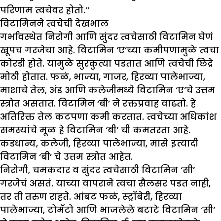
परिणाम त्वचेवर होतो.’’
विटामिनने त्वचेची देखभाल
गर्भावस्थेत निरोगी आणि सुंदर त्वचेसाठी विटामिन घेणं
खूपच गरजेचा आहे. विटामिन ‘ए’च्या कमीपणामुळे त्वचा
कोरडी होते. यामुळे सुरकुत्या पडतात आणि त्वचेची छिद्रे
मोठी होतात. फळं, भाज्या, गाजर, हिरव्या पालेभाज्या,
माशाचे तेल, अंड आणि कलेजीमध्ये विटामिन ‘ए’चे उत्तम
स्त्रोत असतात. विटामिन ‘बी’ ने रक्तप्रवाह वाढतो. हे
अतिरिक्त तेल कटपणा कमी करतात. त्वचेच्या अधिकांश
समस्यांचे मूळ हे विटामिन ‘बी’ ची कमतरता आहे.
कडधान्य, कलेजी, हिरव्या पालेभाज्या, मासे इत्यादी
विटामिन ‘बी’ चे उत्तम स्त्रोत आहेत.
निरोगी, चमकदार व सुंदर त्वचेसाठी विटामिन ‘सी’
गरजेचं असतं. याच्या वापराने त्वचा सैलसर पडत नाही,
तर ती तरुण राहते. आंबट फळं, स्ट्रॉबेरी, हिरव्या
पालेभाज्या, टोमॅटो आणि भाजलेले बटाटे विटामिन ‘सी’