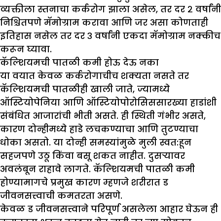
व्यक्तीला स्तनाचा कर्करोग झाला असेल, तर दर २ वर्षांनी
निश्चितपणे मॅमोग्राम करावा आणि जर असा कोणताही
इतिहास नसेल तर दर ३ वर्षांनी एकदा मॅमोग्राम नक्कीच
करून घ्यावा.
कॅल्शियमची पातळी कमी होऊ देऊ नका
या वयात केवळ कर्करोगाचीच शक्यता नसते तर
कॅल्शियमची पातळीही खाली जाते, ज्यामध्ये
ऑस्टियोपेनिया आणि ऑस्टियोपोरोसिससारख्या हाडांशी
संबंधित आजारांची भीती असते. ही स्थिती गंभीर असते,
कारण दोन्हीमध्ये हाडे लचकण्याचा आणि तुटण्याचा
धोका असतो. या दोन्ही समस्यांमुळे मुली स्वत:हून
सहजपणे उठू किंवा बसू शकत नाहीत. दुसऱ्यावर
अवलंबून राहावे लागते. कॅल्शियमची पातळी कमी
होण्यामागचे प्रमुख कारण म्हणजे शरीरात ड
जीवनसत्त्वाची कमतरता असणे.
केवळ ड जीवनसत्त्वाने परिपूर्ण असलेला आहार घेऊन ही