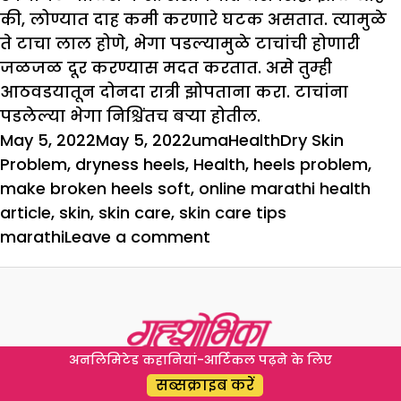
की, लोण्यात दाह कमी करणारे घटक असतात. त्यामुळे
ते टाचा लाल होणे, भेगा पडल्यामुळे टाचांची होणारी
जळजळ दूर करण्यास मदत करतात. असे तुम्ही
आठवडयातून दोनदा रात्री झोपताना करा. टाचांना
पडलेल्या भेगा निश्चिंतच बऱ्या होतील.
Posted
Author
Categories
Tags
May 5, 2022
May 5, 2022
uma
Health
Dry Skin
on
Problem
,
dryness heels
,
Health
,
heels problem
,
make broken heels soft
,
online marathi health
article
,
skin
,
skin care
,
skin care tips
on
marathi
Leave a comment
भेगा
पडलेल्या
टाचांना
असे
बनवा
अनलिमिटेड कहानियां-आर्टिकल पढ़ने के लिए
मुलायम
सब्सक्राइब करें