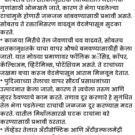
गुणांसाठी ओळखले जाते, कारण ते भेगा पडलेल्या
टाचांमुळे होणारी जळजळ थांबवण्यासाठी प्रभावी असते.
सोबतच ते रक्ताभिसरण वाढवून वेदनेपासून सुटका
करते.
* काळया मिरीचे तेल जेवणाची चव वाढवते, सोबतच
शतकानुशतके याचा वापर औषधे बनवण्यासाठीही केला
जातो. यात मोठया प्रमाणावर फॉलिक अॅसिड, कॉपर,
कॅल्शिअम, व्हिटॅमिन्स, पोटॅशियम असते. ते टाचांच्या
जखमा बऱ्या करून वेदनेपासून आराम मिळवून देतात.
* पुदिन्याच्या तेलाचा वापर सौंदर्य प्रसाधनांच्या
उत्पादनात केला जातो, कारण ते त्वचेला तरुण आणि
सुंदर ठेवण्याचे काम करते. तणाव दूर करणारे हे सुगंधित
तेल भेगा पडलेल्या टाचांची जळजळ दूर करण्यास मदत
करते. यातील मिथॉलसारखे घटक टाचांना बरे
करण्यासाठी प्रभावी ठरतात.
* लॅव्हेंडर तेलात अँटीसेफ्टिक आणि अँटीइन्फलमेंट्री