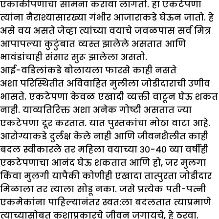
एकाकीपणाचा सामना करावा लागतो. हा एकटेपणा
त्यांना नैराश्यासारख्या गंभीर आजाराकडे घेऊन जातो. हे
असे वय असते जेव्हा त्यांच्या वयाचे जवळपास सर्व मित्र
आपापल्या कुटुंबात व्यस्त झालेले असतात आणि
भावंडांचाही संसार सुरू झालेला असतो.
आई-वडिलांकडे बोलायला फारसे काही नसते
अशा परिस्थितीत अविवाहित मुलीला जोडीदाराची उणीव
भासते. एकटेपणा केवळ एखादी व्यक्ती वाटून घेऊ शकत
नाही. याव्यतिरिक्त अशा अनेक गोष्टी असतात ज्या
एकटेपणा दूर करतात. यात पुस्तकांचा मोठा वाटा आहे.
आरोग्याकडे दुर्लक्ष केले नाही आणि जीवनशैलीत काही
बदल स्वीकारले तर महिला वयाच्या ३०-४० व्या वर्षीही
एकटेपणाचा आनंद घेऊ शकतात आणि हो, जर मुलगा
किंवा मुलगी यापैकी कोणीही एखादा तात्पुरता जोडीदार
मिळाला तर त्याला सोडू नका. जसे प्रत्येक पती-पत्नी
एकमेकांना पाहिल्यानंतर स्वत:ला बदलतात त्याप्रमाणे
त्याच्यासोबत कशाप्रकारचे जीवन जगायचे, हे ठरवा.