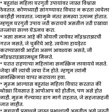
* बहुतांश महिला घरगुती उपायांवर जास्त विश्वास
ठेवतात. कोणच्याही सांगण्यावर विचार न करता त्वचेला
काहीही लावतात. ज्यामुळे नंतर समस्या उत्पन्न होतात.
म्हणून घरगुती उपाय जरी करायचे असतील तरी एखाद्या
तज्ज्ञांचा सल्ल घेऊनच करा.
* असा समज आहे की ऑयली त्वचेवर मॉइश्चराझरची
गरज नसते, जे चुकीचे आहे. त्वचेला हायडे्रट
करण्यासाठी आर्द्रता असणं आवश्यक असते, जी
मॉइश्चराइझारमधून मिळते.
* घरात राहणाऱ्या महिलांना सनस्क्रिन लावायचे नसते.
जेव्हा की त्यांची त्वचा टॅन होते. म्हणून त्यांनी
सनस्क्रिनचा वापर करायला हवा.
* मुरूम आल्यास बहुतांश महिला विचार करतात की
थोड्या दिवसात हे आपोआप बरे होतील, पण असे होत
नाही. मुरूम गेल्यावर डाग मागे राहतात, जे सहजासहजी
जात नाहीत.
* महागडी प्रसाधने जास्त प्रभाशाली असतील असे जरुरी