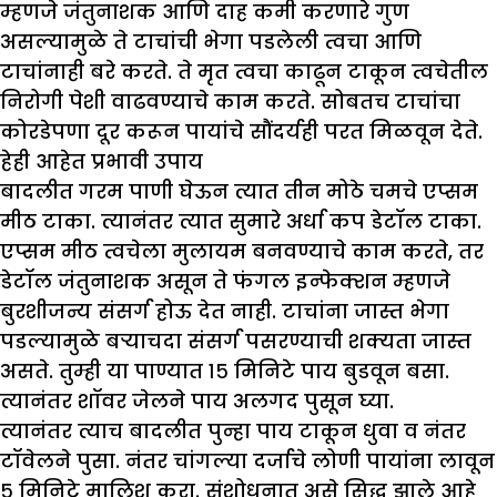
म्हणजे जंतुनाशक आणि दाह कमी करणारे गुण
असल्यामुळे ते टाचांची भेगा पडलेली त्वचा आणि
टाचांनाही बरे करते. ते मृत त्वचा काढून टाकून त्वचेतील
निरोगी पेशी वाढवण्याचे काम करते. सोबतच टाचांचा
कोरडेपणा दूर करून पायांचे सौंदर्यही परत मिळवून देते.
हेही आहेत प्रभावी उपाय
बादलीत गरम पाणी घेऊन त्यात तीन मोठे चमचे एप्सम
मीठ टाका. त्यानंतर त्यात सुमारे अर्धा कप डेटॉल टाका.
एप्सम मीठ त्वचेला मुलायम बनवण्याचे काम करते, तर
डेटॉल जंतुनाशक असून ते फंगल इन्फेक्शन म्हणजे
बुरशीजन्य संसर्ग होऊ देत नाही. टाचांना जास्त भेगा
पडल्यामुळे बऱ्याचदा संसर्ग पसरण्याची शक्यता जास्त
असते. तुम्ही या पाण्यात १५ मिनिटे पाय बुडवून बसा.
त्यानंतर शॉवर जेलने पाय अलगद पुसून घ्या.
त्यानंतर त्याच बादलीत पुन्हा पाय टाकून धुवा व नंतर
टॉवेलने पुसा. नंतर चांगल्या दर्जाचे लोणी पायांना लावून
५ मिनिटे मालिश करा. संशोधनात असे सिद्ध झाले आहे