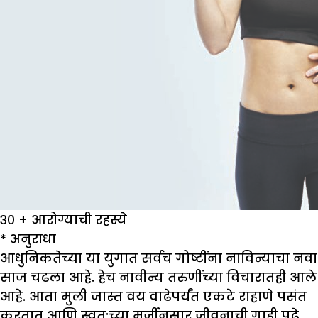
३० + आरोग्याची रहस्ये
*
अनुराधा
आधुनिकतेच्या या युगात सर्वच गोष्टींना नाविन्याचा नवा
साज चढला आहे. हेच नावीन्य तरुणींच्या विचारातही आले
आहे. आता मुली जास्त वय वाढेपर्यंत एकटे राहाणे पसंत
करतात आणि स्वत:च्या मर्जीनुसार जीवनाची गाडी पुढे