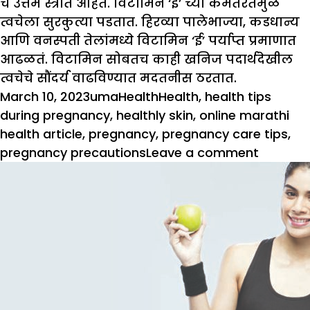
चे उत्तम स्त्रोत आहेत. विटामिन ‘ई’ च्या कमतरतेमुळे
त्वचेला सुरकुत्या पडतात. हिरव्या पालेभाज्या, कडधान्य
आणि वनस्पती तेलांमध्ये विटामिन ‘ई’ पर्याप्त प्रमाणात
आढळतं. विटामिन सोबतच काही खनिज पदार्थदेखील
त्वचेचे सौंदर्य वाढविण्यात मदतनीस ठरतात.
Posted
Author
Categories
Tags
March 10, 2023
uma
Health
Health
,
health tips
on
during pregnancy
,
healthly skin
,
online marathi
health article
,
pregnancy
,
pregnancy care tips
,
on
pregnancy precautions
Leave a comment
गर्भावस्
त्वचा
राहील
नितळ