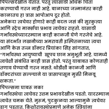
पिंपल्सदेखील येतात. परंतु त्यासाठी अधिक चिंता
करण्याची गरज नाही आहे. बाळाच्या जन्मानंतर काही
काळातच हा त्रास आपोआप दूर होतो.
अनेकदा त्वचेवर होणारे काही बदल जसं की सुरकुत्या
आणि स्ट्रेच मार्क्सचा प्रभाव त्वचेवर राहतो. यासाठी
गर्भावस्थेच्यादरम्यान काही काळजी घेणे गरजेचे आहे.
या संदर्भात लखनौच्या अमरावती इस्पितळाच्या त्वचा
आणि केस तज्ज्ञ डॉक्टर प्रियांका सिंह सांगतात,
‘‘गर्भावस्था आयुष्याची खूपच छान अनुभूती आहे. यामध्ये
त्वचेशी संबंधित काही त्रास होतो. परंतु याबाबत कोणताही
तणाव घेण्याची गरज नसते. थोडीशी काळजी आणि
डॉक्टरांच्या सल्ल्याने या त्रासापासून मुक्ती मिळवू
शकता.’’
पिंपल्सना घाबरू नका
गर्भावस्थेचा त्वचेवर उत्तम प्रभावदेखील पडतो. यादरम्यान
त्वचेत चमक येते. मुरूमं, पुटकुळया आल्यामुळे त्वचेवर
डाग पडतात. किशोरावस्थेप्रमाणे अनेक स्त्रियांना