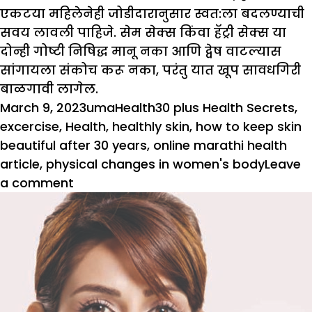
एकटया महिलेनेही जोडीदारानुसार स्वत:ला बदलण्याची
सवय लावली पाहिजे. सेम सेक्स किंवा हॅट्री सेक्स या
दोन्ही गोष्टी निषिद्ध मानू नका आणि द्वेष वाटल्यास
सांगायला संकोच करू नका, परंतु यात खूप सावधगिरी
बाळगावी लागेल.
Posted
Author
Categories
Tags
March 9, 2023
uma
Health
30 plus Health Secrets
,
on
excercise
,
Health
,
healthly skin
,
how to keep skin
beautiful after 30 years
,
online marathi health
article
,
physical changes in women's body
Leave
on
a comment
३०
+
आरोग्याची
रहस्ये