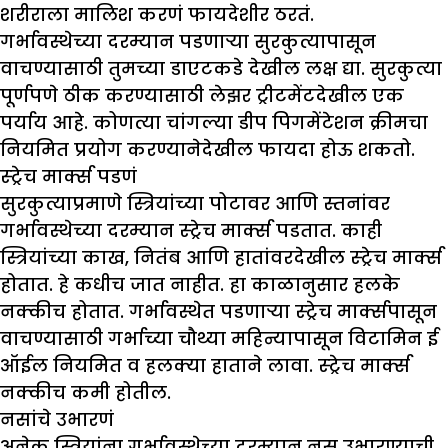
शरीराला मालिश करणं फायदेशीर ठरतं.
गर्भावस्थेच्या दरम्यान पडणाऱ्या सुरकुत्यापासून
वाचण्यासाठी तुमच्या डाएटकडे देखील लक्ष द्या. सुरकुत्या
पूर्णपणे ठीक करण्यासाठी लेझर ट्रीटमेंटदेखील एक
पर्याय आहे. कोणत्या चांगल्या डीप पिगमेंटेशन क्रीमचा
नियमित प्रयोग करण्यानेदेखील फायदा होऊ शकतो.
स्ट्रेच मार्क्स पडणं
सुरकुत्याप्रमाणे स्त्रियांच्या पोटावर आणि स्तनांवर
गर्भावस्थेच्या दरम्यान स्ट्रेच मार्क्स पडतात. काही
स्त्रियांच्या काख, नितंब आणि हातांवरदेखील स्ट्रेच मार्क्स
होतात. हे कधीच जात नाहीत. हा काळानुसार हलके
नक्कीच होतात. गर्भावस्थेत पडणाऱ्या स्ट्रेच मार्क्सपासून
वाचण्यासाठी गर्भाच्या चौथ्या महिन्यापासून विटामिन ई
ऑईल नियमित व हलक्या हाताने लावा. स्ट्रेच मार्क्स
नक्कीच कमी होतील.
नसांचे उभारणं
अनेक स्त्रियांना गर्भावस्थेच्या दरम्यान नस उभारण्याची