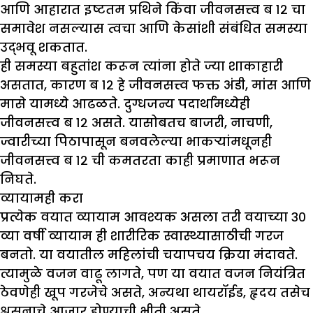
आणि आहारात इष्टतम प्रथिने किंवा जीवनसत्त्व ब १२ चा
समावेश नसल्यास त्वचा आणि केसांशी संबंधित समस्या
उद्भवू शकतात.
ही समस्या बहुतांश करून त्यांना होते ज्या शाकाहारी
असतात, कारण ब १२ हे जीवनसत्त्व फक्त अंडी, मांस आणि
मासे यामध्ये आढळते. दुग्धजन्य पदार्थांमध्येही
जीवनसत्त्व ब १२ असते. यासोबतच बाजरी, नाचणी,
ज्वारीच्या पिठापासून बनवलेल्या भाकऱ्यांमधूनही
जीवनसत्त्व ब १२ ची कमतरता काही प्रमाणात भरून
निघते.
व्यायामही करा
प्रत्येक वयात व्यायाम आवश्यक असला तरी वयाच्या ३०
व्या वर्षी व्यायाम ही शारीरिक स्वास्थ्यासाठीची गरज
बनतो. या वयातील महिलांची चयापचय क्रिया मंदावते.
त्यामुळे वजन वाढू लागते, पण या वयात वजन नियंत्रित
ठेवणेही खूप गरजेचे असते, अन्यथा थायरॉईड, हृदय तसेच
श्वसनाचे आजार होण्याची भीती असते.