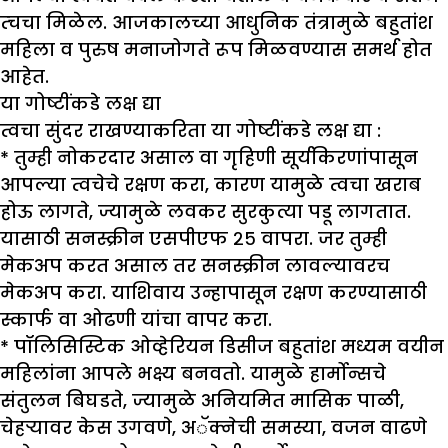
त्चचा मिळेल. आजकालच्या आधुनिक तंत्रामुळे बहुतांश
महिला व पुरुष मनाजोगते रूप मिळवण्यास समर्थ होत
आहेत.
या गोष्टींकडे लक्ष द्या
त्वचा सुंदर राखण्याकरिता या गोष्टींकडे लक्ष द्या :
* तुम्ही नोकरदार असाल वा गृहिणी सूर्यकिरणांपासून
आपल्या त्वचेचे रक्षण करा, कारण यामुळे त्वचा खराब
होऊ लागते, ज्यामुळे लवकर सुरकुत्या पडू लागतात.
यासाठी सनस्क्रीन एसपीएफ २५ वापरा. जर तुम्ही
मेकअप करत असाल तर सनस्क्रीन लावल्यावरच
मेकअप करा. याशिवाय उन्हापासून रक्षण करण्यासाठी
स्कार्फ वा ओढणी यांचा वापर करा.
* पॉलिसिस्टिक ओव्हेरियन डिसीज बहुतांश मध्यम वयीन
महिलांना आपले भक्ष्य बनवतो. यामुळे हार्मोन्सचे
संतुलन बिघडते, ज्यामुळे अनियमित मासिक पाळी,
चेहऱ्यावर केस उगवणे, अॅक्नेची समस्या, वजन वाढणे