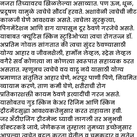
नजरा तिच्यावरच खिळलेल्या असाव्यात. पण ऊन, धूळ,
प्रदूषण यामुळे त्वचेचे सौंदर्य हरवते. अशावेळी त्वचेची नीट
काळजी घेणे आवश्यक असते. त्वचेला सुरकुत्या,
पिगमेंटेशन आणि डाग यापासून दूर ठेवणे गरजेचे असते.
याबाबत ‘क्यूटिस स्किन स्टुडिओ’च्या त्वचा रोगतज्ज्ञ डॉ.
अप्रतिम गोयल सांगतात की त्वचा सुंदर ठेवण्यासाठी
योग्य आहार व जीवनशैली, हार्मोन लेव्हल, स्ट्रेस लेव्हल
वगैरे सर्व कोणत्या ना कोणत्या स्वरूपात सहाय्यक ठरत
असतात. म्हणूनच त्वचेचे वय वाढू नये यासाठी योग्य
प्रमाणात संतुलित आहार घेणे, भरपूर पाणी पिणे, नियमित
व्यायाम करणे, ताण कमी घेणे, शरीराची रोग
प्रतिकारशक्ती कायम ठेवणे इत्यादींची गरज असते.
यासोबतच गुड स्किन केअर रिजिम आणि स्किन
ट्रीटमेंटसुद्धा आवश्यकतेनुसार करत राहायला हवी.
जर अँटीएजिंग ट्रीटमेन्ट घ्यावी लागली तर अनुभवी
डॉक्टरकडे जावे, जेणेकरून तुम्हाला तुमच्या इच्छेनुसार
आपल्या त्वचेत बदल करता येतील व चमकदार व सतेज