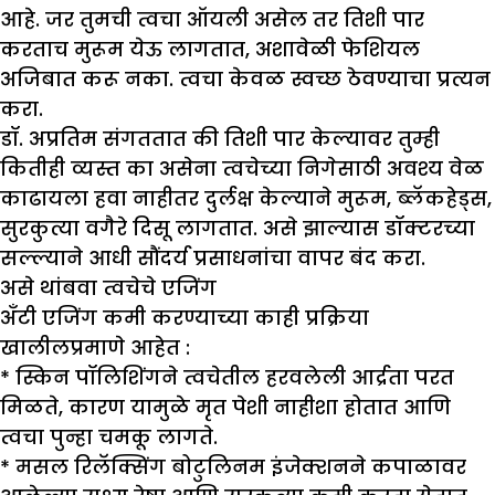
आहे. जर तुमची त्वचा ऑयली असेल तर तिशी पार
करताच मुरूम येऊ लागतात, अशावेळी फेशियल
अजिबात करू नका. त्वचा केवळ स्वच्छ ठेवण्याचा प्रत्यन
करा.
डॉ. अप्रतिम संगततात की तिशी पार केल्यावर तुम्ही
कितीही व्यस्त का असेना त्वचेच्या निगेसाठी अवश्य वेळ
काढायला हवा नाहीतर दुर्लक्ष केल्याने मुरूम, ब्लॅकहेड्स,
सुरकुत्या वगैरे दिसू लागतात. असे झाल्यास डॉक्टरच्या
सल्ल्याने आधी सौंदर्य प्रसाधनांचा वापर बंद करा.
असे थांबवा त्वचेचे
एजिंग
अँटी एजिंग कमी करण्याच्या काही प्रक्रिया
खालीलप्रमाणे आहेत :
* स्किन पॉलिशिंगने त्वचेतील हरवलेली आर्द्रता परत
मिळते, कारण यामुळे मृत पेशी नाहीशा होतात आणि
त्वचा पुन्हा चमकू लागते.
* मसल रिलॅक्सिंग बोटुलिनम इंजेक्शनने कपाळावर