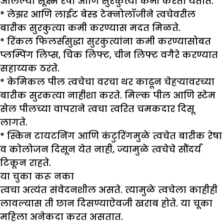
आलेल्या सूक्ष्म रेषा आणि सुरकुत्या कमी करता येतात.
* लेझर आणि लाईट बेस्ड टेक्नोलॉजीने त्वचेवरील
बारीक सुरकुत्या कमी करण्यास मदत मिळते.
* रिंकल फिलर्ससुद्धा सुरकुत्यांना कमी करण्यासोबत
प्लम्पिंग लिप्स, चिक लिफ्ट, चीन लिफ्ट वगैरे करण्यात
सहाय्यक ठरते.
* केमिकल पील त्वचेचा वरचा थर काढून चेहऱ्यावरच्या
बारीक सुरकत्या नाहीशा करते. मिल्क पील आणि स्टेम
सेल पीलच्या वापराने त्वचा त्वरित चमकदार दिसू
लागते.
* स्किन टायटनिंग आणि कंटुरिंगमुळे त्वचेत बारीक रेषा
व कोलोजन दिसून येत नाही, ज्यामुळे त्वचेचे सौंदर्य
टिकून राहते.
या चुका करू नका
त्वचा अत्यंत संवेदनशील असते. त्यामुळे त्वचेला काहीही
लावल्यास ती छान दिसण्याऐवजी खराब होते. या चूका
महिला अनेकदा करत असतात.