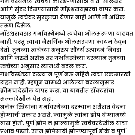
गर्भावस्थेमध्ये त्वचेचा कोरडेपणासाठी व ती ओलसर
आणि सुंदर दिसण्यासाठी मॉइश्चरायझरचा वापर करा.
यामुळे त्वचेवर सुरकुत्या येणार नाही आणि ती अधिक
तरुण दिसेल.
मॉइश्चरायझर गर्भावस्थेमध्ये त्वचेचा ओलसरपणा वाढवत
नाही. परंतु त्याचा नैसर्गिक ओलसरपणा कायम ठेवून
देतो. तुमच्या त्वचेच्या अनुरुप सौंदर्य उत्पादनं निवडा
आणि जरुरी असेल तर गर्भावस्थेच्या दरम्यान तुमच्या
त्वचेच्या अनुसार त्यामध्ये बदल करा.
गर्भावस्थेच्या दरम्यान पूर्ण नऊ महिने त्वचा एकसारखी
राहत नाही. म्हणून यामध्ये आलेल्या बदलानुसार
क्रीमचादेखील वापर करा. या बाबतीत डॉक्टरांचा
सल्लादेखील घेत राहा.
अनेक स्त्रियांना गर्भावस्थेच्या दरम्यान शरीरात वेदना
होण्याची तक्रार असते. ज्यामुळे त्यांना झोप घेण्यामध्ये
त्रास होतो. पूर्ण झोप न झाल्यामुळे त्वचेवरदेखील याचा
प्रभाव पडतो. उत्तम झोपेसाठी झोपण्यापूर्वी डोकं व पूर्ण