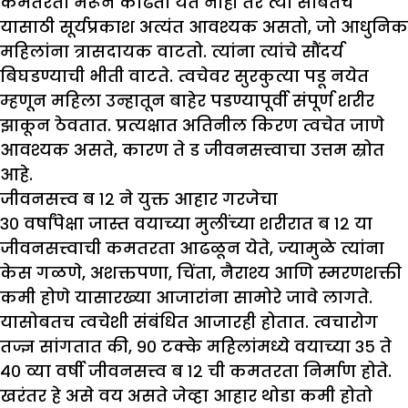
कमतरता भरून काढता येत नाही तर त्या सोबतच
यासाठी सूर्यप्रकाश अत्यंत आवश्यक असतो, जो आधुनिक
महिलांना त्रासदायक वाटतो. त्यांना त्यांचे सौंदर्य
बिघडण्याची भीती वाटते. त्वचेवर सुरकुत्या पडू नयेत
म्हणून महिला उन्हातून बाहेर पडण्यापूर्वी संपूर्ण शरीर
झाकून ठेवतात. प्रत्यक्षात अतिनील किरण त्वचेत जाणे
आवश्यक असते, कारण ते ड जीवनसत्त्वाचा उत्तम स्रोत
आहे.
जीवनसत्त्व ब १२ ने युक्त आहार गरजेचा
३० वर्षांपेक्षा जास्त वयाच्या मुलींच्या शरीरात ब १२ या
जीवनसत्त्वाची कमतरता आढळून येते, ज्यामुळे त्यांना
केस गळणे, अशक्तपणा, चिंता, नैराश्य आणि स्मरणशक्ती
कमी होणे यासारख्या आजारांना सामोरे जावे लागते.
यासोबतच त्वचेशी संबंधित आजारही होतात. त्वचारोग
तज्ज्ञ सांगतात की, ९० टक्के महिलांमध्ये वयाच्या ३५ ते
४० व्या वर्षी जीवनसत्त्व ब १२ ची कमतरता निर्माण होते.
खरंतर हे असे वय असते जेव्हा आहार थोडा कमी होतो