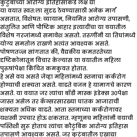
कुटुंबाच्या आरोग्य इतिहासाकडे लक्ष द्या
या वयात स्वत:ला सुदृढ ठेवण्यासाठी अनेक मार्ग
असतात, विशेषत: व्यायाम, नियमित आरोग्य तपासणी,
संतुलित आणि पौष्टिक आहार इत्यादींचा या वयातील
विशेष गरजांमध्ये समावेश असतो. तरुणींनी या तिघांमध्ये
योग्य समतोल राखणे अत्यंत आवश्यक असते.
पोषणतज्ज्ञ सांगतात की, वैद्यकीय कमतरतेच्या
दृष्टिकोनातून विचार केल्यास या वयातील महिला
पुरुषांपेक्षा किंचित कमकुवत होतात.
हे असे वय असते जेव्हा महिलांमध्ये स्तनाचा कर्करोग
होण्याची शक्यता असते. वाढते वजन हे यामागचे कारण
असते. या वयात जर त्यांचा बॉडी मास्क इंडेक्स ३०पेक्षा
जास्त असेल तर कॅन्सरसारख्या घातक आजाराची
शक्यता अधिक वाढते. आता स्तनाच्या कर्करोगावर
यशस्वी उपचार होऊ शकतात. म्हणूनच महिलांनी वयाची
पस्तिशी सुरू होताच त्यांचा कौटुंबिक आरोग्य इतिहास
तपासणे आवश्यक असते. जर कुटुंबातील एखाद्या