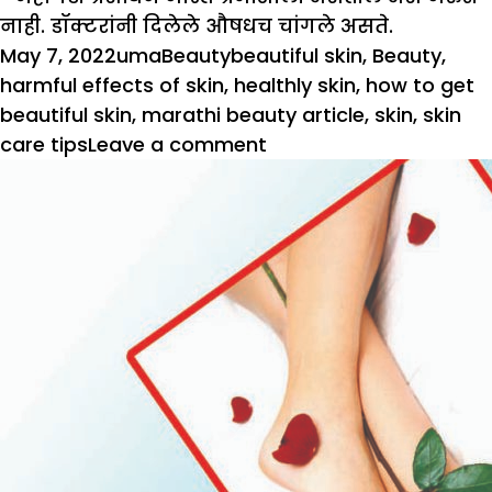
नाही. डॉक्टरांनी दिलेले औषधच चांगले असते.
Posted
Author
Categories
Tags
May 7, 2022
uma
Beauty
beautiful skin
,
Beauty
,
on
harmful effects of skin
,
healthly skin
,
how to get
beautiful skin
,
marathi beauty article
,
skin
,
skin
on
care tips
Leave a comment
कशी
मिळवाल
सुंदर
त्वचा