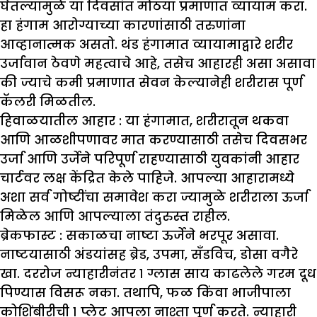
घेतल्यामुळे या दिवसांत मोठया प्रमाणात व्यायाम करा.
हा हंगाम आरोग्याच्या कारणांसाठी तरुणांना
आव्हानात्मक असतो. थंड हंगामात व्यायामाद्वारे शरीर
उर्जावान ठेवणे महत्वाचे आहे, तसेच आहारही असा असावा
की ज्याचे कमी प्रमाणात सेवन केल्यानेही शरीरास पूर्ण
कॅलरी मिळतील.
हिवाळयातील आहार :
या हंगामात, शरीरातून थकवा
आणि आळशीपणावर मात करण्यासाठी तसेच दिवसभर
उर्जा आणि उर्जेने परिपूर्ण राहण्यासाठी युवकांनी आहार
चार्टवर लक्ष केंद्रित केले पाहिजे. आपल्या आहारामध्ये
अशा सर्व गोष्टींचा समावेश करा ज्यामुळे शरीराला ऊर्जा
मिळेल आणि आपल्याला तंदुरुस्त राहील.
ब्रेकफास्ट :
सकाळचा नाष्टा ऊर्जेने भरपूर असावा.
नाष्टयासाठी अंडयांसह ब्रेड, उपमा, सँडविच, डोसा वगैरे
खा. दररोज न्याहारीनंतर १ ग्लास साय काढलेले गरम दूध
पिण्यास विसरू नका. तथापि, फळ किंवा भाजीपाला
कोशिंबीरीची १ प्लेट आपला नाश्ता पूर्ण करते. न्याहारी