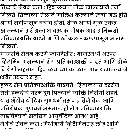
तिळाचे सेवन करा :
हिवाळयात तीळ खाल्ल्याने उर्जा
मिळते. तिळाच्या तेलाने मालिश केल्याने त्वचा मऊ होते
आणि सर्दीपासून बचाव होतो. तीळ आणि गुळ एकत्र
खाल्ल्याने शरीराला आवश्यक पोषक आहार मिळतो.
प्रतिकारशक्ति वाढते आणि खोकला-कफपासून आराम
मिळतो.
गाजरांचे सेवन करणे फायदेशीर :
गाजरमध्ये भरपूर
व्हिटॅमिन असल्याने रोग प्रतिकारशक्ती वाढते आणि डोळे
निरोगी राहतात. हिवाळयाच्या काळात गाजर खाल्ल्याने
शरीर उबदार राहतं.
हळद रोग प्रतिकारशक्ति वाढवते :
हिवाळयात दररोज
रात्री हळदीचे गरम दूध पिल्याने व्यक्ति निरोगी राहते.
यात अँटीबायोटिक गुणधर्म तसेच प्रतिजैविक आणि
प्रतिरोधक गुणधर्म असतात. ही रोग प्रतिकारशक्ति
वाढविण्याचे सर्वोत्तम आयुर्वेदिक औषध आहे.
मेथीचे सेवन करा :
मेथीमध्ये व्हिटॅमिनसह लोह आणि