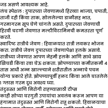
जड असणे आवश्यक आहे.
लंच स्पेशल :
दुपारच्या जेवणामध्ये हिरव्या भाज्या, चपाती,
ताजी दही किंवा ताक, सोललेल्या डाळीसह भात,
गरमागरम सूप घेणे चांगले असते. दुपारच्या जेवणाची
हिरवी चटणी जेवणात मल्टीविटामिनची कमतरता पूर्ण
करते.
स्वादिष्ट रात्रीचे जेवण :
हिवाळयात रात्री लवकर भोजन
करा. रात्रीचे जेवण दुपारच्या जेवणापेक्षा हलके असावे.
रात्रीच्या जेवणात आपण नेहमी हलके आणि साधे खाद्य
खिचडी किंवा रवा घेऊ शकता. झोपण्याच्या कमीतकमी ४
तास आधी अन्न खाल्ल्याने शरीरातील अन्नाचे पचन
योग्य प्रकारे होते. झोपण्यापूर्वी हळद किंवा आले घातलेले
१ ग्लास गरम दूध अवश्य घ्या.
तंदुरुस्त आणि निरोगी राहण्यासाठी टीप्स
काही सोप्या घरगुती उपायांचा अवलंब करून आपण या
हंगामात तंदुरुस्त आणि निरोगी राहू शकतो. हिवाळयाचा