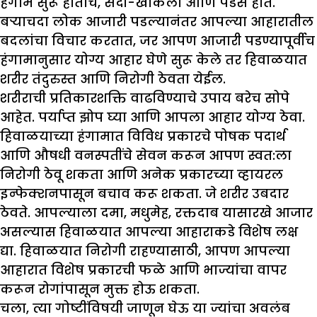
हंगाम सुरू होताच, सर्दी-खोकला आणि पडसे होते.
बऱ्याचदा लोक आजारी पडल्यानंतर आपल्या आहारातील
बदलांचा विचार करतात, जर आपण आजारी पडण्यापूर्वीच
हंगामानुसार योग्य आहार घेणे सुरू केले तर हिवाळयात
शरीर तंदुरुस्त आणि निरोगी ठेवता येईल.
शरीराची प्रतिकारशक्ति वाढविण्याचे उपाय बरेच सोपे
आहेत. पर्याप्त झोप घ्या आणि आपला आहार योग्य ठेवा.
हिवाळयाच्या हंगामात विविध प्रकारचे पोषक पदार्थ
आणि औषधी वनस्पतींचे सेवन करून आपण स्वत:ला
निरोगी ठेवू शकता आणि अनेक प्रकारच्या व्हायरल
इन्फेक्शनपासून बचाव करू शकता. जे शरीर उबदार
ठेवते. आपल्याला दमा, मधुमेह, रक्तदाब यासारखे आजार
असल्यास हिवाळयात आपल्या आहाराकडे विशेष लक्ष
द्या. हिवाळयात निरोगी राहण्यासाठी, आपण आपल्या
आहारात विशेष प्रकारची फळे आणि भाज्यांचा वापर
करून रोगांपासून मुक्त होऊ शकता.
चला, त्या गोष्टींविषयी जाणून घेऊ या ज्यांचा अवलंब