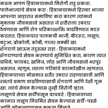
करुन आपण हिवाळयामध्ये निरोगी राहू शकता.
पालेभाज्यांचे सेवन करा :
हिवाळयामध्ये हिरव्या भाज्या
आपल्या आहारात समाविष्ट करा कारण त्यांमध्ये
मुबलक जीवनसत्त्वे असतात जे शरीराला उबदार
ठेवण्यास आणि रोग प्रतिकारशक्ति वाढविण्यात मदत
करतात. हिवाळयात पालकची भाजी, बीटरूट, लसूण,
बटुआ, ब्रोकोली, कोबी, गाजर नक्की खा.
शेंगदाणे खाऊन तंदुरुस्त राहा :
हिवाळयामध्ये
शेंगदाण्याचे सेवन करण्याचे सुनिश्चित करा, कारण त्यात
प्रथिने, फायबर, खनिज, लोह आणि जीवनसत्त्वे भरपूर
असतात. म्हणून, त्याला गरिबांचे बदामदेखील म्हणतात.
हिवाळयाच्या मोसमात शरीर उबदार राहण्यासाठी आणि
रक्ताचे प्रमाण वाढविण्यासाठी शेंगदाणे आणि देशी गूळ
खा. त्यांचे सेवन केल्यास तुम्ही निरोगी व्हाल.
लसूणचे सेवन सर्दीपासून वाचवते :
हिवाळयाच्या
काळात लसूण नियमित सेवन केल्यास सर्दी-पडसे
आणि खोकल्यापासून मुक्तता मिळते.