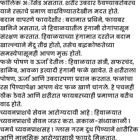
फॉलिक अॅसिड असतात. शरीर उबदार ठेवण्याबरोबरच
याने रक्ताचे प्रमाण वाढविण्यातदेखील मदत होते.
बदाम वापरणे फायदेशीर :
बदामात प्रथिने, फायबर
खनिजे असतात, जे हिवाळयातील हंगामी रोगांपासून
संरक्षण करतात. हिवाळयाच्या हंगामात दररोज बदाम
खाल्ल्याने मेंदू तीव्र होतो, तसेच बद्धकोष्ठतेच्या
समस्येपासूनही आपण मुक्त होतो.
फळे पोषण व ऊर्जा देतील :
हिवाळयात संत्री, सफरचंद,
डाळिंब, आवळा इत्यादी हंगामी फळे खावेत. ते शरीराला
पोषण, ऊर्जा आणि उबदारपणा प्रदान करतात. फळांचा
रस पिण्यापेक्षा आपण थेट फळ खाणे चांगले. हे पचनही
ठीक ठेवते आणि शरीरात फायबरच्याही प्रमाणात बरीच
वाढ होते.
च्यवनप्राशचे सेवन आरोग्यदायी आहे :
हिवाळयात
च्यवनप्राशचे सेवन जरूर करा. सकाळ-संध्याकाळी १
चमचे च्यवनप्राशसह १ ग्लास गरम दूध पिण्याने शारीरिक
आणि मानसिक आरोग्यासाठी फायदे मिळतात.