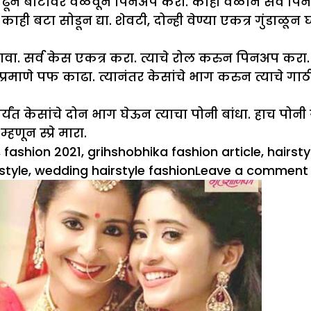
ढून बोटांवर वळवून पिनअप करा. काही वेळाने सर्व पिन
ाही बटा सोडून द्या. शेवटी, दोन्ही वेण्या एकत्र गुंडाळून घ्य
ावा. सर्व केस एकत्र करा. त्याचे रोल करुन पिनअप करा.
्रमाणे पफ काढा. त्यानंतर केसांचे भाग करुन त्याचे गा
ंत केसांचे दोन भाग घेऊन त्याचा पोनी बांधा. हाच पोनी
ून स्प्रे मारा.
,
fashion 2021
,
grihshobhika fashion article
,
hairsty
style
,
wedding hairstyle fashion
Leave a comment