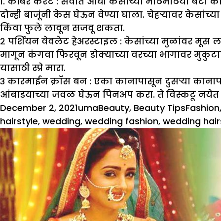
१. कोंबर करंट :
सर्वात आधी केसांच्या मोठमोठया बटा का
दोन्ही बाजूंनी केस घेऊन वेण्या घाला. चेहऱ्यावर केसांच्या क
किंवा फुले लावून सजवू शकता.
२ पर्शियन वेवलेट हेअरस्टाइल :
केसांच्या मुळांवर मूस ल
मागून कंगवा फिरवून डोक्याच्या वरच्या भागावर मुकुटाप
यासाठी स्प्रे मारा.
३ कारमाईन क्रॉस
बन :
एका कानापासून दुसऱ्या कानापर्य
आंबाडयाच्या जवळ घेऊन पिनअप करा. ते विस्कटू नयेत म्हण
Posted
Author
Categories
Tags
December 2, 2021
uma
Beauty
,
Beauty Tips
Fashion
on
hairstyle
,
wedding
,
wedding fashion
,
wedding hair