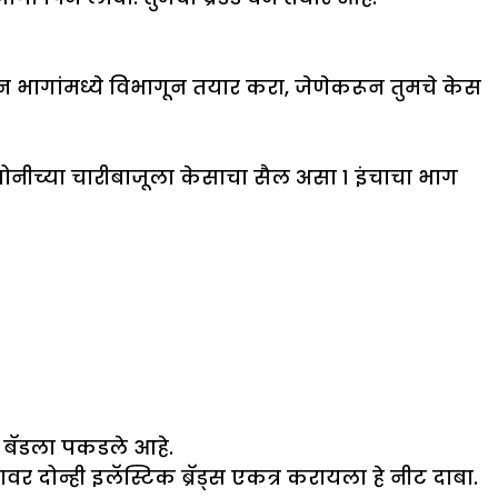
न भागांमध्ये विभागून तयार करा, जेणेकरून तुमचे केस
ीच्या चारीबाजूला केसाचा सैल असा १ इंचाचा भाग
 बॅडला पकडले आहे.
ावर दोन्ही इलॅस्टिक ब्रॅड्स एकत्र करायला हे नीट दाबा.