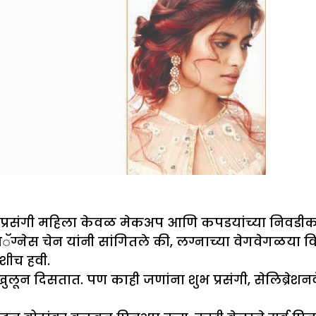
शा प्रसंगी महिला केवळ मेकअप आणि कपडयांच्या निवडीकडे
 अॅग्नेस चेन यांनी सांगितले की, लग्नाच्या वेगवेगळया
शीच हवी.
ुलून दिसतात. पण काही जणांना शुभ प्रसंगी, सेलिब्रे