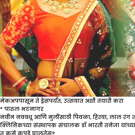
मेकअपपासून ते ड्रेसपर्यंत, उत्सवात अशी तयारी करा
*
पारुल भटनागर
नवीन नववधू आणि मुलींसाठी पिवळा, हिरवा, लाल रंग तस
क्लिनिकच्या संस्थापक संचालक डॉ भारती तनेजा यांच्
तू कस
कपडे
घालतेस
?