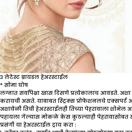
३ लेटेस्ट ब्रायडल हेअरस्टाईल
*
सोमा घोष
लग्नात सर्वांपेक्षा खास दिसणे प्रत्येकालाच आवडते. अ
करायची असते. याबाबत स्ट्रिक्स प्रोफेशनलचे एक्सपर्ट
अशावेळी तिची हेअरस्टाईलही तिच्या पेहरावाला शोभेल अ
पहायला गेल्यास मोकळे केस कुठल्याही पेहरावासोबत ख
प्रसंगी या हेअरस्टाईल ट्राय करा :