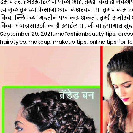
ड्रेस नंतर, हेअरस्टाईलची पाळी आहे. तुम्ही कितीही मेक
त्यामुळे तुमच्या केसांना छान केशरचना द्या तुमचे केस ल
किंवा क्लिपच्या मदतीने पफ करू शकता, तुम्ही समोरच
किंवा अंबाडासारखी काही स्टाईल द्या, जी या हंगामात सुंद
Posted
Author
Categories
Tags
September 29, 2021
uma
Fashion
beauty tips
,
dress
on
hairstyles
,
makeup
,
makeup tips
,
online tips for 