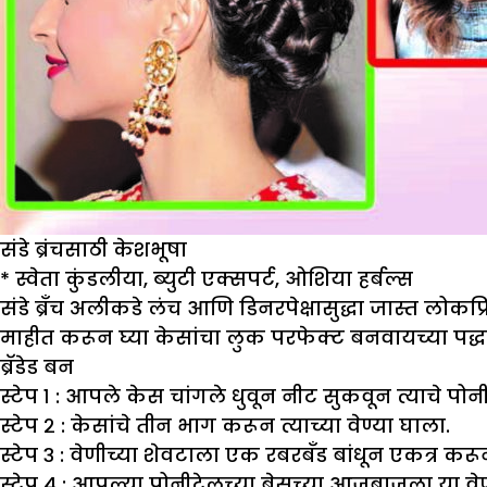
संडे ब्रंचसाठी केशभूषा
*
स्वेता कुंडलीया
,
ब्युटी एक्सपर्ट
,
ओशिया हर्बल्स
संडे ब्रँच अलीकडे लंच आणि डिनरपेक्षासुद्धा जास्त ल
माहीत करून घ्या केसांचा लुक परफेक्ट बनवायच्या पद्ध
ब्रॅडेड बन
स्टेप १ : आपले केस चांगले धुवून नीट सुकवून त्याचे पोन
स्टेप २ : केसांचे तीन भाग करून त्याच्या वेण्या घाला.
स्टेप ३ : वेणीच्या शेवटाला एक रबरबॅंड बांधून एकत्र करून
स्टेप ४ : आपल्या पोनीटेलच्या बेसच्या आजूबाजूला या वेण्