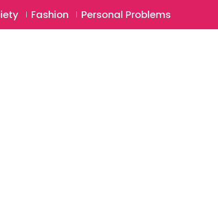
⚲
BSCRIBE
Login
iety
Fashion
Personal Problems
⚲