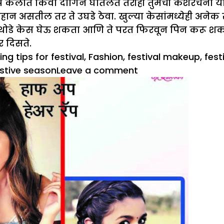
अप केलात किंवा दागिने घातलेत तरीही तुमची केशरचना योग
हान असतील तर ते उघडे ठेवा. खुल्या केसांमध्येही अनेक स
े थोडे केस घेऊ शकता आणि ते परत फिरवून पिन करू शकत
र दिसते.
ing tips for festival
,
Fashion
,
festival makeup
,
fest
on
festive season
Leave a comment
मेकअपपासून
ते
ड्रेसपर्यंत,
उत्सवात
अशी
तयारी
करा