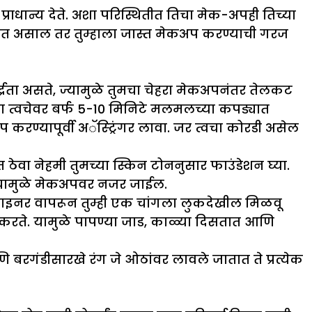
्राधान्य देते. अशा परिस्थितीत तिचा मेक-अपही तिच्या
ात असाल तर तुम्हाला जास्त मेकअप करण्याची गरज
रता असते, ज्यामुळे तुमचा चेहरा मेकअपनंतर तेलकट
्या त्वचेवर बर्फ 5-10 मिनिटे मलमलच्या कपड्यात
ण्यापूर्वी अॅस्ट्रिंगर लावा. जर त्वचा कोरडी असेल
ेवा नेहमी तुमच्या स्किन टोननुसार फाउंडेशन घ्या.
रण यामुळे मेकअपवर नजर जाईल.
इनर वापरून तुम्ही एक चांगला लुकदेखील मिळवू
 करते. यामुळे पापण्या जाड, काळ्या दिसतात आणि
 बरगंडीसारखे रंग जे ओठांवर लावले जातात ते प्रत्येक