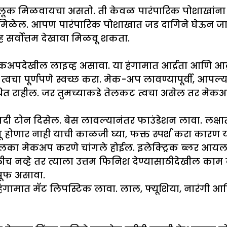
ारिक लूक मिळवायचा असतो. ती केवळ पारंपारिक पोशाखांना प
क मिळेल. आपण पारंपारिक पोशाखात जड दागिने घेऊन ज
सर्वोत्तम देखावा मिळवू शकता.
देखील लाइव्ह असावा. या हंगामात आर्द्रता आणि आर्द्
्वचा पूर्णपणे स्वच्छ करा. मेक-अप लावण्यापूर्वी, आपल
 राहील. जर तुमच्याकडे तेलकट त्वचा असेल तर मेकअप कर
 टोन दिसेल. बेस लावल्यानंतर फाउंडेशन लावा. लक्षात ठ
गू होणार नाही याची काळजी घ्या, फक्त स्पर्श करा का
ा मेकअप करणे चांगले होईल. इलेक्ट्रिक ब्लर आयला
ीच नव्हे तर त्याला उत्तम फिनिश देण्यासाठीदेखील काम
्रूफ असावा.
गामात मॅट लिपस्टिक लावा. लाल, फ्यूशिया, नारंगी आणि