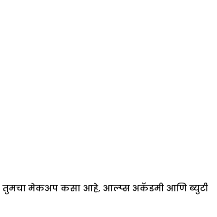
ीत तुमचा मेकअप कसा आहे, आल्प्स अकॅडमी आणि ब्युटी