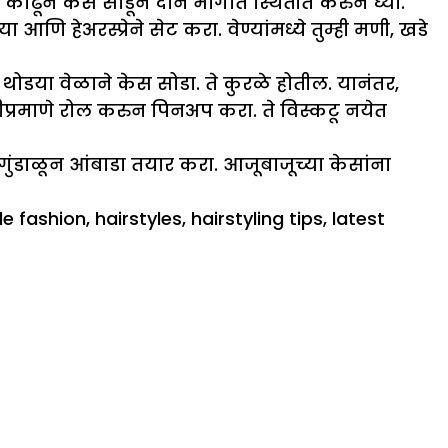
 काढून केस सोडून दोन भागात स्थितीत करुन घ्या.
ा आणि हेअरस्प्रेने सेट करा. वेण्यांमध्ये तुम्ही मणी, खडे
 थोडया वेळाने केस सोडा. ते कुरळे होतील. यानंतर,
ठीप्रमाणे रोल करुन पिनअप करा. ते विस्कटू नयेत
 गुंडाळून आंबाडा तयार करा. आजूबाजूच्या केसांना
le fashion
,
hairstyles
,
hairstyling tips
,
latest
on
३
लेटेस्ट
ब्रायडल
हेअरस्टाईल