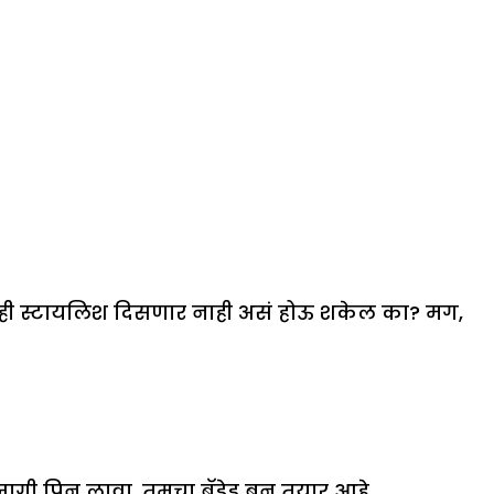
तुम्ही स्टायलिश दिसणार नाही असं होऊ शकेल का? मग,
जागी पिन लावा. तुमचा ब्रॅडेड बन तयार आहे.