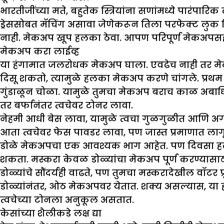
भारतीजींच्या मते, बहुतेक स्त्रियांना सणांमध्ये पारंप
ड्रेससोबत मॅचिंग असावा जेणेकरून तिला परफेक्ट लु
नाही. मेकअप खूप हलका ठेवा. आपण परिपूर्ण मेकअपसह 
मेकअप
करा
लाईव्ह
या हंगामात जलरोधक मेकअप घाला. एवढेच नाही तर मेकअप
दिसू शकतो, त्यामुळे हलका मेकअप करणे चांगले. प्रथम त
गुंडाळून चोळा. यामुळे तुमचा मेकअप बराच काळ अबाधित
तर बर्फानंतर त्वचेवर टोनर लावा.
नेहमी आधी बेस लावा, यामुळे त्वचा गुळगुळीत आणि अगदी
आता त्वचेवर फेस पावडर लावा, पण जास्त प्रमाणात ला
डोळे मेकअपचा एक आवश्यक भाग आहेत. पण दिवसा हलक
शकता. मस्करा केवळ डोळ्यांचा मेकअप पूर्ण करण्यासाठ
डोळ्यांचे सौंदर्यही वाढते, पण तुमचा मस्करादेखील वॉटर प
डोळ्यांनंतर, ओठ मेकअपवर येतात. शक्य असल्यास, या हं
त्वचेच्या टोनला अनुकूल असतात.
केसांच्या शैलीकडे लक्ष द्या