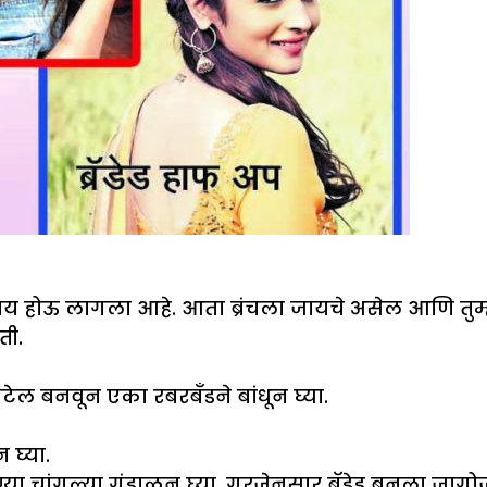
ोकप्रिय होऊ लागला आहे. आता ब्रंचला जायचे असेल आणि 
ती.
ीटेल बनवून एका रबरबँडने बांधून घ्या.
 घ्या.
या चांगल्या गुंडाळून घ्या. गरजेनुसार ब्रॅडेड बनला जागो