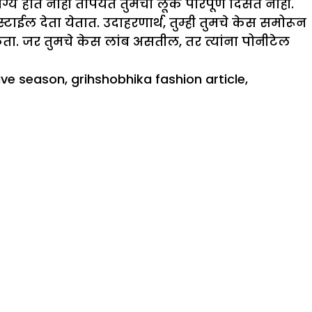
्य होत नाही तोपर्यंत तुमचा लूक परिपूर्ण दिसत नाही.
्टाईल देता येतात. उदाहरणार्थ, तुम्ही तुमचे केस समोरून
ा. जर तुमचे केस लांब असतील, तर त्यांना पोनीटेल
ive season
,
grihshobhika fashion article
,