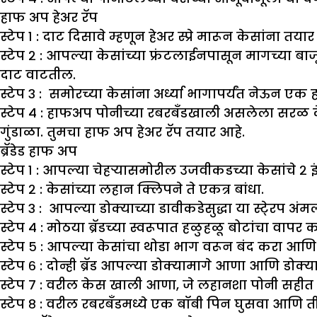
हाफ अप हेअर रॅप
स्टेप १ : दाट दिसावे म्हणून हेअर स्प्रे मारून केसांना तया
स्टेप २ : आपल्या केसांच्या फ्रंटलाईनपासून मागच्या 
दाट वाटतील.
स्टेप ३ : समोरच्या केसांना अर्ध्या भागापर्यंत नेऊन 
स्टेप ४ : हाफअप पोनीच्या रबरबँडखाली असलेला सरळ 
गुंडाळा. तुमचा हाफ अप हेअर रॅप तयार आहे.
ब्रॅडेड हाफ अप
स्टेप १ : आपल्या चेहऱ्यासमोरील उजवीकडच्या केसांचे २
स्टेप २ : केसांच्या लहान क्लिपने ते एकत्र बांधा.
स्टेप ३ : आपल्या डोक्याच्या डावीकडेसुद्धा या स्टे्रप अ
स्टेप ४ : मोठया ब्रॅडच्या स्वरूपात हळुहळू बोटांचा वापर क
स्टेप ५ : आपल्या केसांचा थोडा भाग वरून बंद करा आणि
स्टेप ६ : दोन्ही ब्रॅड आपल्या डोक्यामागे आणा आणि डोक
स्टेप ७ : वरील केस खाली आणा, जे लहानशा पोनी सहीत
स्टेप ८ : वरील रबरबँडमध्ये एक बॉबी पिन घुसवा आणि ती ब्