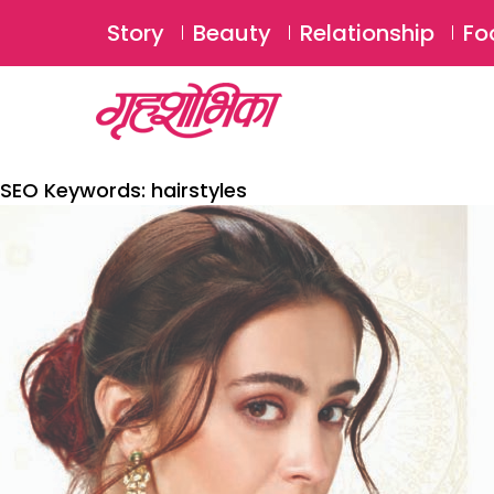
Story
Beauty
Relationship
Fo
SEO Keywords:
hairstyles