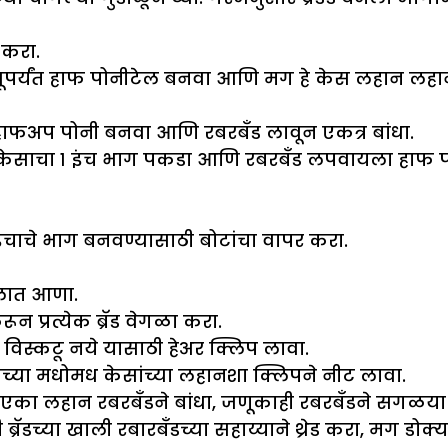
र करा.
बाजूपर्यंत हाफ पोनीटेल बनवा आणि मग हे केस लहान लहा
एक हाफअप पोनी बनवा आणि रबरबँड लावून एकत्र बांधा.
केसाचा १ इंच भाग पकडा आणि रबरबँड लपवायला हाफ पोन
 इंचाचे भाग बनवण्यासाठी बोटांचा वापर करा.
ंमलात आणा.
रून प्रत्येक ब्रॅड वेगळा करा.
 विस्कटू नये यासाठी हेअर क्लिप लावा.
्याच्या मधोमध केसांच्या लहानशा क्लिपने नीट लावा.
 एका लहान रबरबँडने बांधा, जणूकाही रबरबँडने सगळया
रॅडच्या खाली रबारबँडच्या सहाय्याने थ्रेड करा, मग डोक्य