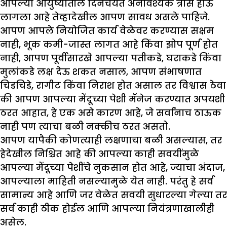
आपल्या आयुष्यातील दिनचर्येत अनावश्यक त्रास होऊ
लागला आहे तेव्हादेखील आपण सावध असले पाहिजे.
आपण आपले नियोजित कार्य वेळेवर करण्यास सक्षम
नाही, भूक कमी-जास्त लागत आहे किंवा झोप पूर्ण होत
नाही, आपण पूर्वीसारखे आपल्या पतीकडे, घराकडे किंवा
मुलांकडे लक्ष देऊ शकत नसाल, आपण संभाषणात
चिडचिडे, रागीट किंवा निराश होत असाल तर विश्वास ठेवा
की आपण आपल्या मेंदूच्या पेशी मॅनेज करण्यात अपयशी
ठरत आहात, हे एक असे कारण आहे, जे सर्वांनाच ठाऊक
नाही पण त्याचा बळी नक्कीच ठरत असतो.
आपण यापैकी कोणत्याही लक्षणाचा बळी असल्यास, तर
हेदेखील निश्चित आहे की आपल्या काही सवयींमुळे
आपल्या मेंदूच्या पेशींचे नुकसान होत आहे, ज्याचा अंदाज,
आपल्याला माहिती नसल्यामुळे येत नाही. परंतु हे सर्व
सामान्य आहे आणि जर वेळेत सवयी सुधारल्या गेल्या तर
सर्व काही ठीक होईल आणि आपल्या नियंत्रणाखालीही
असेल.