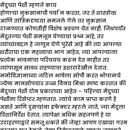
मेंदूच्या पेशी म्हणजे काय
होणाऱ्या नुकसानाची पर्वा न करता, जर ते शास्त्रोक्त
आणि तांत्रिकदृष्टया समजले गेले तर नुकसान
टाळण्यात कोणतीही विशेष अडचण येत नाही. जिथपर्यंत
मेंदूतल्या पेशी समजून घेण्याचा प्रश्न आहे, तर
त्यांच्याबद्दल हे जाणून घेणे पुरेसे आहे की त्या आपल्या
शरीराचा एक महत्त्वाचा भाग आहेत, ज्या आपल्याला
प्रत्येक भावनांचा परिचयच करून देत नाहीत तर
त्यांपासून सावध राहण्याचा इशारादेखील देतात.
मनोविज्ञानाच्या जटिल भाषेला सोपी करत भोपाळचे
ज्येष्ठ मानसोपचार तज्ज्ञ विनय मिश्रा स्पष्ट करतात की
मेंदूच्या पेशी दोन प्रकारच्या आहेत – पहिल्या मेंदूच्या
पेशींना रिसेप्टर म्हणतात. ज्यांचे काम प्राप्त करणे हे
असते आणि दुसऱ्यांना इफेक्टर म्हटले जाते, ज्या मेंदूला
दिशानिर्देश देतात. त्यापेक्षा अधिक सहजपणे हे या
उदाहरणाद्वारे समजू शकते की जेव्हा आपण एखाद्या गरम