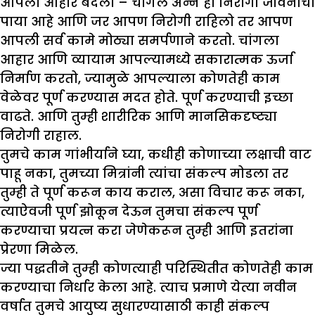
आपला आहार बदला
–
चांगले अन्न हा निरोगी जीवनाचा
पाया आहे आणि जर आपण निरोगी राहिलो तर आपण
आपली सर्व कामे मोठ्या समर्पणाने करतो. चांगला
आहार आणि व्यायाम आपल्यामध्ये सकारात्मक ऊर्जा
निर्माण करतो, ज्यामुळे आपल्याला कोणतेही काम
वेळेवर पूर्ण करण्यास मदत होते. पूर्ण करण्याची इच्छा
वाढते. आणि तुम्ही शारीरिक आणि मानसिकदृष्ट्या
निरोगी राहाल.
तुमचे काम गांभीर्याने घ्या, कधीही कोणाच्या लक्षाची वाट
पाहू नका, तुमच्या मित्रांनी त्यांचा संकल्प मोडला तर
तुम्ही ते पूर्ण करून काय कराल, असा विचार करू नका,
त्याऐवजी पूर्ण झोकून देऊन तुमचा संकल्प पूर्ण
करण्याचा प्रयत्न करा जेणेकरून तुम्ही आणि इतरांना
प्रेरणा मिळेल.
ज्या पद्धतीने तुम्ही कोणत्याही परिस्थितीत कोणतेही काम
करण्याचा निर्धार केला आहे. त्याच प्रमाणे येत्या नवीन
वर्षात तुमचे आयुष्य सुधारण्यासाठी काही संकल्प