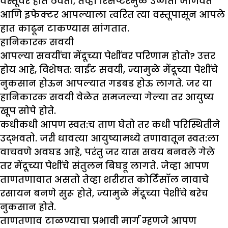
वस्तूवर हात ठेवतो, तेव्हा रिसेप्टरमुळे उष्णता जाणवते
आणि इफेक्टर आपल्याला त्वरित त्या वस्तूपासून आपले
हात काढून टाकण्यास सांगतात.
हानिकारक सवयी
आपल्या सवयींचा मेंदूच्या पेशींवर परिणाम होतो? उत्तर
होय आहे, विशेषत: वाईट सवयी, ज्यामुळे मेंदूच्या पेशींचे
नुकसान होऊन आपल्यात गडबड होऊ लागते. जर या
हानिकारक सवयी वेळेत समजल्या गेल्या तर आयुष्य
खूप सोपे होते.
कधीकधी आपण स्वत:च ताण घेतो तर कधी परिस्थितीने
उद्भवतो. जरी धावत्या आयुष्यामध्ये तणावातून स्वत:ला
वाचवणे अवघड आहे, परंतु जर यास सवय बनवले गेले
तर मेंदूच्या पेशींचे संतुलन बिघडू लागते. जेव्हा आपण
ताणतणावात असतो तेव्हा शरीरात कोर्टिसॉल नावाचे
रसायन बनणे सुरू होते, ज्यामुळे मेंदूच्या पेशींचे बरेच
नुकसान होते.
ताणतणाव टाळण्याचा प्रभावी मार्ग म्हणजे आपण