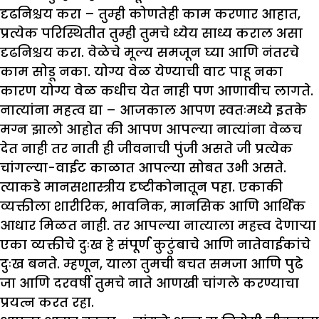
दृढनिश्चय करा –
तुम्ही कोणतेही काम करणार आहात,
प्रत्येक परिस्थितीत तुम्ही तुमचे ध्येय साध्य कराल असा
दृढनिश्चय करा. वेळेचे मूल्य समजून घ्या आणि नंतरचे
काम सोडू नका. योग्य वेळ येण्याची वाट पाहू नका
कारण योग्य वेळ कधीच येत नाही पण आणावीच लागते.
नात्यांना महत्व द्या –
आजकाल आपण स्वतःमध्ये इतके
मग्न झालो आहोत की आपण आपल्या नात्यांना वेळच
देत नाही तर नाती ही जीवनाची पुंजी असते जी प्रत्येक
चांगल्या-वाईट काळात आपल्या सोबत उभी असते.
त्याकडे मानसशास्त्रीय दृष्टीकोनातून पहा. एकाकी
व्यक्तीला शारीरिक, भावनिक, मानसिक आणि आर्थिक
आधार मिळत नाही. तर आपल्या नात्याला महत्त्व देणार्‍या
एका व्यक्तीचे दुःख हे संपूर्ण कुटुंबाचे आणि नातेवाईकांचे
दुःख बनते. म्हणून, याला तुमची बचत समजा आणि पुढे
जा आणि दरवर्षी तुमचे नाते आणखी चांगले करण्याचा
प्रयत्न करत रहा.