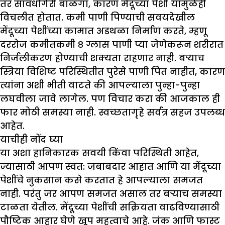
तर सावधगिरी बाळगा, कारण मेंदूच्या पेशी यामुळेही
विचलीत होतात. कमी पाणी पिण्याची सवयदेखील
मेंदूच्या पेशींच्या कामात अडथळा निर्माण करते, म्हणू
दररोज कमीतकमी ८ ग्लास पाणी प्या जेणेकरून शरीरात
निर्जलीकरण होण्याची शक्यता राहणार नाही. बऱ्याच
स्त्रिया विशिष्ट परिस्थितीत पुरेसे पाणी पित नाहीत, कारण
त्यांना अशी भीती वाटते की आपल्याला पुन्हा-पुन्हा
लघवीला जावे लागेल. पण विचार करा की आजकाल ही
फार मोठी समस्या नाही. स्वच्छतागृहे सर्वत्र सहज उपलब्ध
आहेत.
याचीही नोंद घ्या
या अशा हानिकारक सवयी किंवा परिस्थिती आहेत,
ज्यासाठी आपण स्वत: जबाबदार आहात आणि या मेंदूच्या
पेशींचे नुकसान कसे करतात हे आपल्याला समजत
नाही. परंतु जर आपण समजत असाल तर बऱ्याच समस्या
टाळता येतील. मेंदूच्या पेशींची सक्रियता वाढविण्यासाठी
पौष्टिक आहार घेणे खूप महत्वाचे आहे. जंक आणि फास्ट