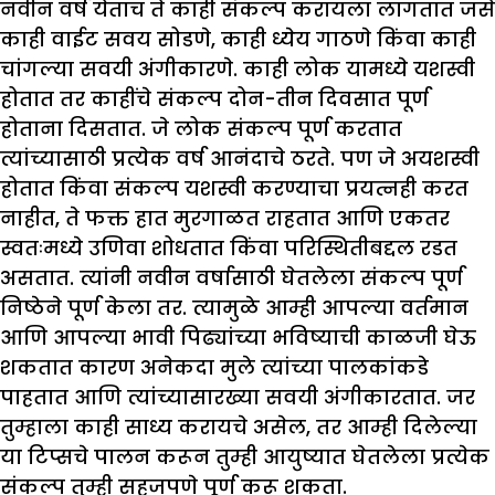
नवीन वर्ष येताच ते काही संकल्प करायला लागतात जसे
काही वाईट सवय सोडणे, काही ध्येय गाठणे किंवा काही
चांगल्या सवयी अंगीकारणे. काही लोक यामध्ये यशस्वी
होतात तर काहींचे संकल्प दोन-तीन दिवसात पूर्ण
होताना दिसतात. जे लोक संकल्प पूर्ण करतात
त्यांच्यासाठी प्रत्येक वर्ष आनंदाचे ठरते. पण जे अयशस्वी
होतात किंवा संकल्प यशस्वी करण्याचा प्रयत्नही करत
नाहीत, ते फक्त हात मुरगाळत राहतात आणि एकतर
स्वतःमध्ये उणिवा शोधतात किंवा परिस्थितीबद्दल रडत
असतात. त्यांनी नवीन वर्षासाठी घेतलेला संकल्प पूर्ण
निष्ठेने पूर्ण केला तर. त्यामुळे आम्ही आपल्या वर्तमान
आणि आपल्या भावी पिढ्यांच्या भविष्याची काळजी घेऊ
शकतात कारण अनेकदा मुले त्यांच्या पालकांकडे
पाहतात आणि त्यांच्यासारख्या सवयी अंगीकारतात. जर
तुम्हाला काही साध्य करायचे असेल, तर आम्ही दिलेल्या
या टिप्सचे पालन करून तुम्ही आयुष्यात घेतलेला प्रत्येक
संकल्प तुम्ही सहजपणे पूर्ण करू शकता.