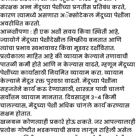
संरक्षक अन्न मेंदूच्या पेशींच्या प्रगतीस प्रतिबंध करते,
कारण त्यामध्ये असणारा अॅक्सोटेकल मेंदूच्या पेशींना
अवरोधित करतो.
आळशीपणा :
ही एक अशी सवय किंवा स्थिती आहे,
ज्यायोगे मेंदूच्या पेशीदेखील निष्क्रीय बनतात आणि
त्यांचा प्रभाव स्वभावावर किंवा मूडवर दर्शवितात.
प्रत्येकाला माहित आहे की व्यायाम केल्याने तणावाची
पातळी कमी होते आणि न केल्यास वाढते, म्हणून मेंदूच्या
पेशींच्या कार्यासाठी नियमित व्यायाम करा. व्यायाम
केल्याने मेंदूत रक्त पुरवठा वाढतो. मेंदूच्या पेशींना
सहजतेने कार्य करु देण्यासाठी, शास्त्रज्ञ पायी चालणे
सर्वोत्तम व्यायाम मानतात. दिवसातून ३-४ किमी
चालल्यास, मेंदूच्या पेशी अधिक चांगले कार्य करण्यास
सक्षम होतात.
खळबळ कोणत्याही प्रकारे होऊ शकते. जर आपल्यालाही
प्रत्येक गोष्टीत भडकण्याची सवय लागून राहिली असेल