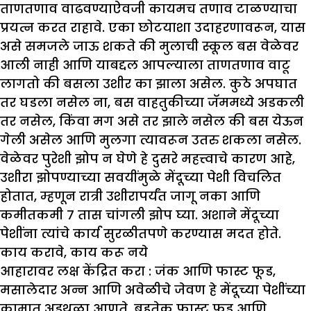
ताणतणाव वाढवण्याऐवजी कायमच तणाव टाळण्याचा
प्रयत्न करत राहावे. एका छोटयाशा उदाहरणावरून, यास
असे समजले जाऊ शकते की मुलाची स्कूल बस वेळेवर
आली नाही आणि याबद्दल आपल्याला ताणतणाव वाटू
लागतो की बसला उशीर का झाला असेल. कुठे अपघात
तर घडला नसेल ना, बस वाहतुकीच्या जॅममध्ये अडकली
तर नसेल, किंवा मग असे तर झाले नसेल की बस येऊन
गेली असेल आणि मुलगा त्यावरून उतरु शकला नसेल.
वेळेवर पुरेशी झोप न घेणे हे दुसरे महत्त्वाचे कारण आहे,
उशीरा झोपण्याच्या सवयींमुळे मेंदूच्या पेशी विचलित
होतात, म्हणून रात्री उशीरापर्यंत जागू नका आणि
कमीतकमी ७ तास चांगली झोप घ्या. अशाने मेंदूच्या
पेशींना त्यांचे कार्य सुरळीतपणे करण्यास मदत होते.
काय करावे
,
काय करू नये
आहारावर लक्ष केंद्रित करा :
जंक आणि फास्ट फूड,
मसालेदार अन्न आणि अवेळीचे जेवण हे मेंदूच्या पेशींच्या
कामात अडथळा आणते. बहुतेक फास्ट फूड आणि