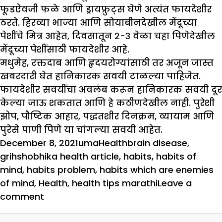
फूडऐवजी फळे आणि ड्रायफ्रुट्स घेणे अत्यंत फायदेशीर
ठरते. हिरव्या भाज्या आणि सोयाबीनदेखील मेंदूच्या
पेशींचे मित्र आहेत, दिवसातून २-३ वेळा चहा पिणेदेखील
मेंदूच्या पेशींसाठी फायदेशीर आहे.
मधुमेह, रक्तदाब आणि हृदयरोग्यांसाठी तर अजून जास्त
खबरदारी घेत हानिकारक सवयी टाळल्या पाहिजेत.
फायदेशीर सवयींचा अवलंब करून हानिकारक सवयी दूर
केल्या जाऊ शकतात आणि हे कठीणदेखील नाही. पुरेशी
झोप, पौष्टिक आहार, पद्धतशीर दिनक्रम, व्यायाम आणि
पुरेसे पाणी पिणे या चांगल्या सवयी आहेत.
Posted
Author
Categories
Tags
December 8, 2021
uma
Health
brain disease
,
on
grihshobhika health article
,
habits
,
habits of
mind
,
habits problem
,
habits which are enemies
of mind
,
Health
,
health tips marathi
Leave a
on
comment
या