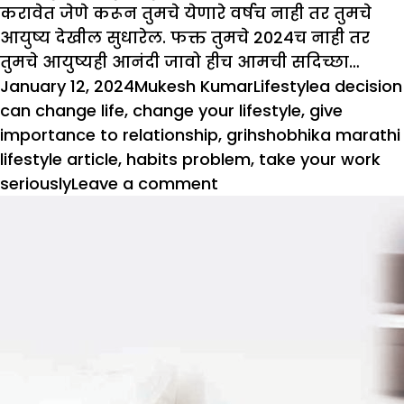
करावेत जेणे करून तुमचे येणारे वर्षच नाही तर तुमचे
आयुष्य देखील सुधारेल. फक्त तुमचे 2024च नाही तर
तुमचे आयुष्यही आनंदी जावो हीच आमची सदिच्छा…
Posted
Author
Categories
Tags
January 12, 2024
Mukesh Kumar
Lifestyle
a decision
on
can change life
,
change your lifestyle
,
give
importance to relationship
,
grihshobhika marathi
lifestyle article
,
habits problem
,
take your work
on
seriously
Leave a comment
एक
संकल्प
जीवनाचा
मार्ग
बदलू
शकतो