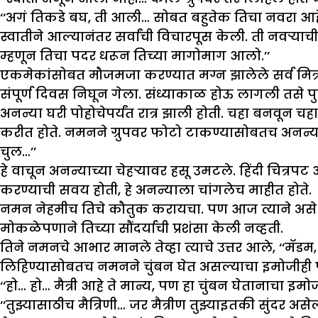
‘‘अगं तिकडे बघ, ती आली… सोबत बहुतेक तिचा नवरा आहे,
स्वातीने आल्यानंतर सर्वांची विचारपूस केली. ती नवऱ्य
म्हणून तिचा पदर धरून तिच्या मागोमाग आलो.’’
एकमेकांसोबत मौजमजा करण्यात मग्न झालेले सर्व मित्रमैत्
संपूर्ण दिवस निघून गेला. संध्याकाळ होऊ लागली तसे पु
अनन्या घरी पोहोचेपर्यंत रात्र झाली होती. चहा बनवून 
करीत होते. नमनने ग्रुपवर फोटो टाकण्यासोबतच अनन्य
चुल…’’
हे वाचून अनन्याच्या चेहऱ्यावर हसू उमटले. हिंदी चित्
करण्याची सवय होती, हे अनन्याला चांगलेच माहीत होते.
नमन नेहमीच तिचे कौतुक करायचा. पण आज त्याने असे 
मोकळेपणाने तिच्या सौंदर्याची प्रशंसा केली नव्हती.
तिने नमनचे आभार मानले तेव्हा त्याचे उत्तर आले, ‘‘मॅड
लिहिण्यासोबतच नमनने चुंबन घेत असल्याचा इमोजीही
‘‘हो… हो… मैत्री आहे ते मान्य, पण हा चुंबन घेतानाचा 
‘‘तुझ्यासाठीच मैत्रिणी… जर मैत्रीण तुझ्याइतकी सुंदर अ