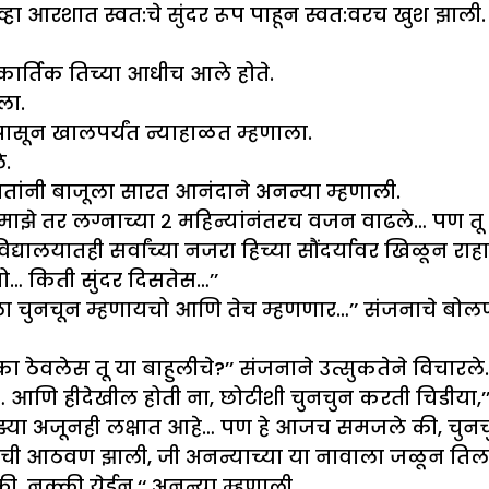
्हा आरशात स्वत:चे सुंदर रूप पाहून स्वत:वरच खुश झाली.
कार्तिक तिच्या आधीच आले होते.
ला.
रपासून खालपर्यंत न्याहाळत म्हणाला.
े.
 हातांनी बाजूला सारत आनंदाने अनन्या म्हणाली.
, माझे तर लग्नाच्या २ महिन्यांनंतरच वजन वाढले… पण तू
लयातही सर्वांच्या नजरा हिच्या सौंदर्यावर खिळून राहायच
चो… किती सुंदर दिसतेस…’’
र हिला चुनचून म्हणायचो आणि तेच म्हणणार…’’ संजनाचे ब
 ठेवलेस तू या बाहुलीचे?’’ संजनाने उत्सुकतेने विचारले.
ीया… आणि हीदेखील होती ना, छोटीशी चुनचुन करती चिडीय
 माझ्या अजूनही लक्षात आहे… पण हे आजच समजले की, चुनच
तीची आठवण झाली, जी अनन्याच्या या नावाला जळून तिल
ी, नक्की येईन,‘‘ अनन्या म्हणाली.