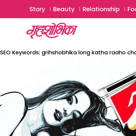
Story
Beauty
Relationship
Fo
SEO Keywords:
grihshobhika long katha raaho c