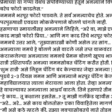
प्रेमाच्या या गप्पा येथेच संपविण्याच्या हेतूने अनन्
बरेच फोटो काढलेस.’’
नमनने भरपूर फोटो पाठवले. ते सर्व अनन्याचेच होते. अ
परपुरुषाशी एवढया मोकळेपणाने बोलणे चांगले नाही.
हसणाऱ्या स्मायलीसह अनन्याने लिहिले, ‘‘अरे वा, माझे
काढ माझो फोटो प्रिया…’ आणि मग काढ तिचे भरपूर फोटो
नमनचे उत्तर आले, ‘‘तुझ्यासारखी कोणी असेल तर सांग
अनन्याला नमचे हे बोलणे असे वाटले जसे तप्त वाळवंटात
कंटाळलेल्या अनन्याला नमनचे प्रेमळ बोलणे खूपच भावल
रात्री उशिरापर्यंत अनन्या नमनसोबत चॅटिंग करीत होती. त
‘शुभ रात्री’ असे लिहून चॅटिंग बंद केल्यावर जेव्हा अनन
पुढचे २-३ दिवस नमन आणि अनन्याने भरपूर चॅटिंग केल
महाविद्यालयात त्याला भेटायला आला होता. तेव्हा अनन्या आ
हे वाचल्यावर अनन्याला आश्चर्य वाटले. तिने हसणारे ती
‘‘हे काय… तू कशाला हसतेस…? तू माझी गर्लफ्रेंड व्हा
‘‘अरे… अरे… असे काय बोलतोस? एका विवाहितेला मागण
‘‘मी असे कुठे म्हटले की, तुझ्या नवऱ्यासोबतचे नाते तोड