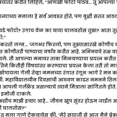
याने विषयांतर करीत लिहिले, ‘‘आणखी फोटो पाठव… तू आपल्
नन्याच्या मनाला हे सर्व आवडत होते, पण बुद्धी सतत आ
 एवढे फोटो? उगाच वेळ का वाया घालवतोस तुझा? आता तुही
.’’
… करतो लग्न… ‘जगभर फिरलो, पण तुझ्यासारखे कोणीच ना
 कोणीतरी पाण्याचा वर्षाव करीत आहे. अभिनवचे रुक्ष व
े. ती आपल्या मनावर ताबा मिळवण्याचा प्रयत्न करीत हो
िने कितीही विषयांतर करण्याचा प्रयत्न केला तरी तो मात्
्या झोपायला गेली तेव्हा नमनच्या रंगात रंगून ‘भागे रे म
ी. महाविद्यालयीन दिवसांची आठवण काढत नमनने तिला स
पली गर्लफ्रेंड असल्याचे त्याने मित्राला सांगितले होते.
न इमोजी टाकले.
वीस अशीच माझी इच्छा आहे… जीवन खूप सुंदर होऊन जाईल आ
ी घालतोस?’’
ून तू मला गाणे ऐकवावेस की, ‘मेरे सयाजी से आज मैने ब्र