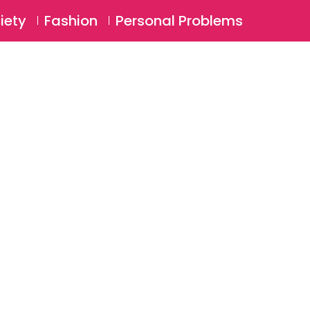
⚲
BSCRIBE
Login
iety
Fashion
Personal Problems
⚲