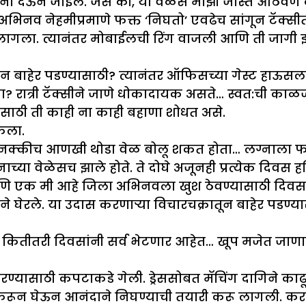
सूचना देऊन जाईल. जसे की, या वेळेस माझी जास्त आठव
पण अभिनव नेहमीप्रमाणे फक्त ‘निघतो’ एवढेच सांगून टॅक्
लागला. त्यानंतर मोबाईलची रिंग वाजली आणि ती जागी 
बाहेर पडण्यासाठी? त्यानंतर ऑफिसच्या गेस्ट हाऊसला
ा? रात्री टॅक्सीने जाणे धोकादायक असते… स्वत:ची काळ
ासाठी ती काही ना काही बहाणा शोधत असे.
ेला.
व नक्कीच आणखी थोडा वेळ बोलू शकत होता… लग्नाला 
ाच्या वेळेसच झाले होते. ते दोघे अजूनही प्रत्येक दिव
णि एक मी आहे जिला अभिनवला खुश ठेवण्यासाठी दिवसरात
ेरले. या उदास करणाऱ्या विचारचक्रातून बाहेर पडण्यासा
 आहे… कितीतरी दिवसांनी सर्व भेटणार आहेत… खूप मजेत जा
वड करण्यासाठी कपटाकडे गेली. ड्रेससोबत मॅचिंग दागिने क
ेऊन आनंदाने निघण्याची तयारी करू लागली. करडया र