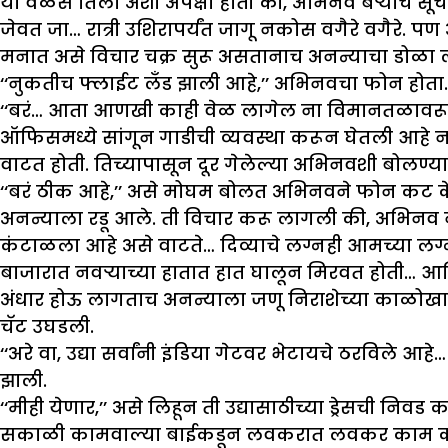
या वेळेस तिला अशी अपेक्षा होती की, अभिनव बऱ्याच 
जेवत जा… रात्री उशिरापर्यंत जागू नकोस वगैरे वगैरे. 
मनात असे विचार चक्र सुरू असतानाच अनन्याचा डोळा 
‘‘नुकतीच फ्लाईट लँड झाली आहे,’’ अभिनवचा फोन होता.
‘‘बरं… आता आणखी काही वेळ लागेल ना विमानतळावरून 
ऑफिसमध्ये सांगून गाडीची व्यवस्था करून घेतली आहे न
वाटत होती. तिच्यापासून दूर गेलेल्या अभिनवशी बोलण्य
‘‘बरं ठीक आहे,’’ असे मोघम बोलत अभिनवने फोन कट क
अनन्याला रडू आले. ती विचार करू लागली की, अभिन
कंटाळला आहे असे वाटते… दिव्याचे लग्नही आमच्या लग्न
बाजारात नवऱ्याच्या हातात हात घालून मिरवत होती… आ
अंधार होऊ लागताच अनन्याला जणू निराशेच्या काळोखाने घ
चॅट उघडली.
‘‘अरे वा, उद्या सर्वांनी इंडिया गेटवर भेटायचे ठरविले
झाली.
‘‘मीही येणार,’’ असे लिहून ती उद्यासाठीच्या ड्रेसची नि
सकाळी कामवाल्या बाईकडून लवकरात लवकर काम करून घ