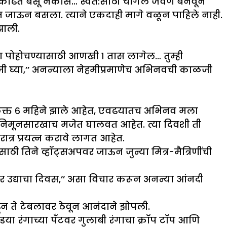
ण काढत बसू नकोस… स्वत:साठी चांगले जेवण बनवून
सीत जाऊन बसला. त्याने एकदाही मागे वळून पाहिले नाही.
झाली.
 पोहोचण्यासाठी आणखी १ तास लागेल… तुम्ही
जी घ्या,’’ अनन्याला नेहमीप्रमाणेच अभिनवची काळजी
फक्त ६ महिने झाले आहेत, एवढयातच अभिनव मला
स हनिमूनसारखाच मजेत घालवत आहेत. त्या दिवशी ती
्र प्रयत्न करावे लागत आहेत.
ठी तिने व्हॉट्सअपवर जाऊन जुन्या मित्र-मैत्रिणींची
णार उद्याचा दिवस,’’ असा विचार करून अनन्या आंनदी
ाढून ते टेबलावर ठेवून आनंदाने झोपली.
ंगाच्या पँटवर गुलाबी रंगाचा क्रॉप टॉप आणि