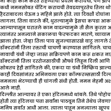
ना काही काम करत राहण्याचा प्रयत्न करायची, पण झोप त
कधी नमनसोबत चॅटिंग करायची तेवढयापुरतेच तिला थोडे 
हैदराबादला येऊन ३ महिने झाले होते. त्या दिवशी दोघांन
लागला. तिला वाटले की, धुतल्यामुळे ड्रेसचा कपडा आकसल
आल्यापासून घरातले काम वाढल्यामुळे ती सैल कुरता आ
त्यानंतर अनन्याने सकाळचा फेरफटका मारणे, व्यायाम कर
झाला होता. जेव्हा तिला पाय सुजल्यासारखे वाटू लागले त
डॉक्टरांनी तिला रक्ताची चाचणी करण्यास सांगितले
नावाची ग्रंथी जेव्हा जास्त सक्रियपणे काम करू शकत ना
डॉक्टरांनी तिला दररोजसाठीची औषधे लिहून दिली आणि का
सोबतच हेही सांगितले की, एकदा या ग्रंथी निष्क्रिय झा
काही दिवसांनंतर अभिनवला एका कॉन्फरन्ससाठी दिल्लीला 
नमनला भेटण्याची ही चांगली संधी होती. नमन नेहमी अशी 
आले नाही.
दिल्लीत आल्यावर ते एका हॉटेलमध्ये थांबले. तिथे पोहोच
होती त्या हॉटेलचा पत्ता सर्वांना पाठवून तिने तेथेच जेव
मनिष सर्वात आधी आला. त्याला पाहून अनन्याला खूपच आ