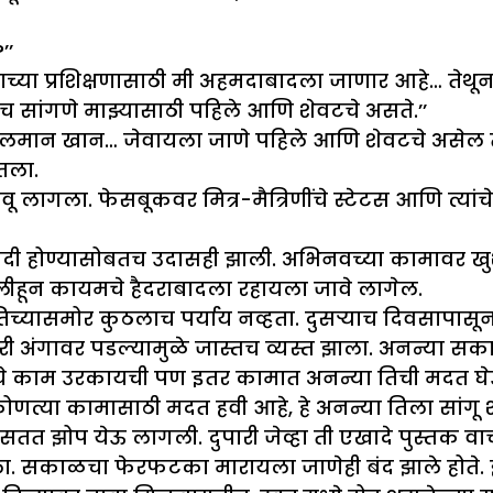
’’
च्या प्रशिक्षणासाठी मी अहमदाबादला जाणार आहे… तेथ
 सांगणे माझ्यासाठी पहिले आणि शेवटचे असते.’’
 सलमान खान… जेवायला जाणे पहिले आणि शेवटचे असेल तर
तला.
गला. फेसबूकवर मित्र-मैत्रिणींचे स्टेटस आणि त्यांचे 
ी होण्यासोबतच उदासही झाली. अभिनवच्या कामावर खुश झा
्लीहून कायमचे हैदराबादला रहायला जावे लागेल.
िच्यासमोर कुठलाच पर्याय नव्हता. दुसऱ्याच दिवसापासू
 अंगावर पडल्यामुळे जास्तच व्यस्त झाला. अनन्या सक
चे काम उरकायची पण इतर कामात अनन्या तिची मदत घेऊ 
कोणत्या कामासाठी मदत हवी आहे, हे अनन्या तिला सांगू
त झोप येऊ लागली. दुपारी जेव्हा ती एखादे पुस्तक वा
. सकाळचा फेरफटका मारायला जाणेही बंद झाले होते. झो