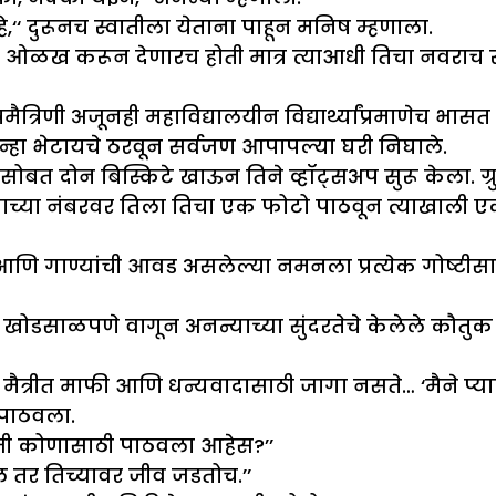
‘‘ दुरूनच स्वातीला येताना पाहून मनिष म्हणाला.
ाची ओळख करून देणारच होती मात्र त्याआधी तिचा नवराच स
रिणी अजूनही महाविद्यालयीन विद्यार्थ्यांप्रमाणेच भासत 
न्हा भेटायचे ठरवून सर्वजण आपापल्या घरी निघाले.
चहासोबत दोन बिस्किटे खाऊन तिने व्हॉट्सअप सुरू केला.
ाच्या नंबरवर तिला तिचा एक फोटो पाठवून त्याखाली ए
रपट आणि गाण्यांची आवड असलेल्या नमनला प्रत्येक गोष्टी
खोडसाळपणे वागून अनन्याच्या सुंदरतेचे केलेले कौत
म, मैत्रीत माफी आणि धन्यवादासाठी जागा नसते… ‘मैने प्
 पाठवला.
इमोजी कोणासाठी पाठवला आहेस?’’
सेल तर तिच्यावर जीव जडतोच.’’