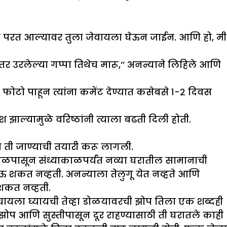
ून परत आल्यावर तुला जेवायला घेऊन जाईन. आणि हो, मी
 उरलेल्या गप्पा तिथेच मारू,’’ अनन्याने लिहिले आणि
फोटो पाहून त्यांना कमेंट देण्यात कसेबसे १-२ दिवस
ल्यामुळे वरिष्ठांनी त्याला बढती दिली होती.
न ती जाण्याची तयारी करू लागली.
ाळपासून संध्याकाळपर्यंत नव्या घरातील सामानाची
शकत नव्हती. अनन्याला तेलुगू येत नव्हते आणि
 शकत नव्हती.
चायला घ्यायची तेव्हा डोळयावरची झोप तिला एक शब्दही
प आणि सुस्तीपासून दूर राहण्यासाठी ती घरातले काही