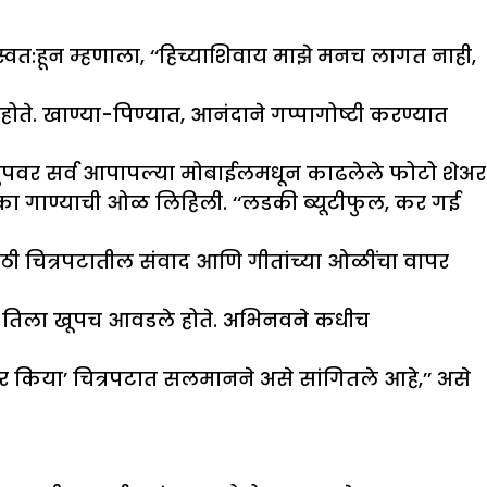
्वत:हून म्हणाला, ‘‘हिच्याशिवाय माझे मनच लागत नाही,
होते. खाण्या-पिण्यात, आनंदाने गप्पागोष्टी करण्यात
 ग्रुपवर सर्व आपापल्या मोबाईलमधून काढलेले फोटो शेअर
का गाण्याची ओळ लिहिली. ‘‘लडकी ब्यूटीफुल, कर गई
साठी चित्रपटातील संवाद आणि गीतांच्या ओळींचा वापर
ुक तिला खूपच आवडले होते. अभिनवने कधीच
यार किया’ चित्रपटात सलमानने असे सांगितले आहे,’’ असे