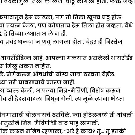
 बदलांमुळे तिला काळजी वाटू लागली होती. फक्त जेव्हा
 कपाटातून ड्रेस काढला, पण तो तिला खूपच घट्ट होऊ
प्रयत्न केला, पण कोणताच ड्रेस तिला होत नव्हता. येथे
े तिच्या लक्षात आले नाही.
य प्रचंड थकवा जाणवू लागला होता. चेहराही निस्तेज
यपोथायरॉईडिज्म आहे. आपल्या गळयात असलेली थायरॉईड
ोन्स मिळू शकत नाहीत.
े, जेणेकरून औषधांची योग्य मात्रा ठरवता येईल.
्या तरी घाबरण्याचे कारण नाही.
व्यक्त केली. आपल्या मित्र-मैत्रिणी, विशेष करून
 ती हैदराबादला निघून गेली. त्यामुळे त्यांना भेटता
 जेवणासाठी बोलवायचे ठरविले. ज्या हॉटेलमध्ये ती थांबली
तुरतेने मित्र-मैत्रिणींची वाट पाहू लागली.
क करून मनिष म्हणाला, ‘‘अरे हे काय? तू… तू इतकी