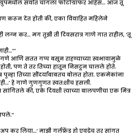
या ग्रुपमधील सर्वात चांगला फोटोग्राफर आहेस… आज तू
ठवण करून देत होती की, एका विवाहित महिलेने
 लग्न कर… मग तुझी ती दिवसरात्र गाणे गात राहील, ‘तू
ही…’’’
ागणे आणि सतत गप्प बसून राहण्याच्या स्वभावामुळे
ती, पण ते तर तिच्या हातून निसटून चालले होते.
र पुन्हा तिच्या सौंदर्याबाबतच बोलत होता. एकमेकांना
न कही…’ हे गाणे गुणगुणत स्वत:शीच हसली.
ांगितले की, एके दिवशी त्याच्या बालपणीचा एक मित्र
पले.’’
ेकअप कर लिया…’ माझी गर्लफ्रेंड हो एवढेच तर सांगत