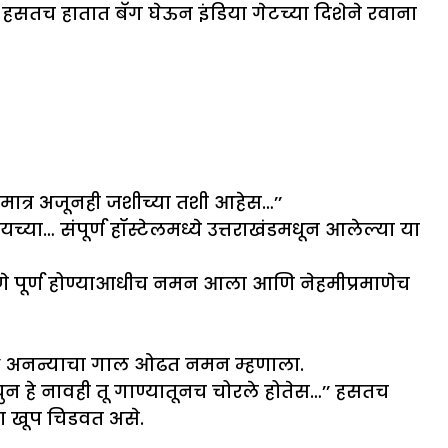
 हसतच हातात बॅग घेऊन इंडिया गेटच्या दिशेने रवाना
 मात्र अजूनही जशीच्या तशी आहेस…’’
्या… संपूर्ण हॉस्टेलमध्ये उत्तराखंडमधून आलेल्या या
ोलणे पूर्ण होण्याआधीच नमन आला आणि नेहमीप्रमाणेच
ा,’’ अनन्याचा गाल ओढत नमन म्हणाला.
ुन हे नावही तू गाण्यातूनच चोरले होतेस…’’ हसतच
ा खूप चिडवत असे.