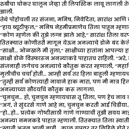
रुबीचा चोकर घालून जेव्हा ती लिपस्टिक लावू लागली तेव
झाली.
तेथे पोहोचली तर संजना, मनिष, निवेदिता, सारांश आणि 
‘‘हाय ब्यूटीफुल,’’ मनिष नेहमीप्रमाणेच तिला पाहून म्हणा
‘‘कोण म्हणेल की तुझे लग्न झाले आहे,’’ सारांश तिला व
तितक्यात कोणीतरी मागून येऊन अनन्याचे डोळे बंद केल
‘‘साक्षी… ओळखले मी तुला,’’ साक्षीच्या हातांना आपल्या
साक्षी डोळे विस्फारून अनन्याकडे पाहातच राहिली. ‘‘अरे
संजनाही लगेचच अनन्याचे कौतुक करत म्हणाली, ‘‘महाविद्या
मुलीचीच चर्चा होती… आम्ही सर्व तर हिला बाहुली म्हणाय
‘‘तुम्ही सर्व कोणत्याही नावाने हाक मारा, पण मी मात्
अनन्याच्या सौंदर्याचे कौतुक करू लागला.
‘‘चुनचुन… हो, चुनचुन म्हणायचास तू तिला, पण हेच नाव का
‘‘अगं, ते सुंदरसे गाणे आहे ना, चुनचुन करती आई चिड
‘‘हो…हो… प्रत्येक गोष्टीसाठी गाणे गाण्याची तुझी सवय
अनन्या नमनकडे पाहात म्हणाली. तितक्यात तिला स्वा
‘‘स्वाती अजून आली नाही… काल ग्रुपवर तर लिहिले होते क