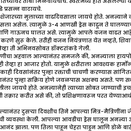
िच्यावर ताबा मिळवायचीच. स्वत:मध्ये होत असलेल्या या
प्रसन्न वाटायचे.
ा शेजारच्या मुलाच्या वाढदिवसाला जायचे होते. अनन्याने
ा असेल. त्यामुळे ३-४ आणखी ड्रेस काढून ते घालण्याचा 
णि गाऊनच घालत असे. त्यामुळे आपले वजन वाढत आहे, ह
णे सुरू केले. तरीही वजन नियंत्रणात येत नव्हते, शिवा
ेव्हा ती अभिनवसोबत डॉक्टरांकडे गेली.
. चाचणीचा अहवाल आल्यानंतर समजले की, अनन्याला हा
ही तेव्हा हा आजार होतो. यामुळे शरीराला आवश्यक हार्म
ही दिवसांनंतर पुन्हा रक्ताची चाचणी करण्यास सांगितल
ल्यानंतर पुन्हा सक्रिय होणे जवळपास अशक्य असते. पण सध
जायचे होते. अनन्यानेही त्याच्या सोबत जाण्याची इच्छा 
तक्रार करीत असे की, तो प्रशिक्षणावरून परत येण्याआधीच
ल्यानंतर दुसऱ्या दिवशीच तिने आपल्या मित्र-मैत्रिणींना
णाची व्यवस्था केली. आपल्या आवडीचा ड्रेस घालून अनन्या आ
नंद झाला. पण तिला पाहून चेहरा पाडून आणि डोळे बारी