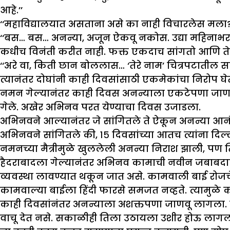
आहे.’’
‘‘महाविद्यालयात असताना असे का नाही विचारलेस मला?
‘‘बस… बस… अनन्या, अजून ऐकवू नकोस. उद्या महिनाभरा
कधीच विनंती करीत नाही. फक्त एकदाच सांगतो आणि तेच
‘‘अरे वा, किती छान बोललास… ‘तेरे नाम’ चित्रपटातील
त्यानंतर दोघांनी काही दिवसांसाठी एकमेकांचा निरोप घे
नमन गेल्यानंतर काही दिवस अनन्याला एकटेपणा जाणवू ला
गेले. अखेर अभिनव परत येण्याचा दिवस उजाडला.
अभिनवने आल्यानंतर जे सांगितले ते ऐकून अनन्या आनंद
अभिनवने सांगितले की, १५ दिवसांच्या आतच त्यांना दिल
नमनच्या मैत्रीमुळे खुललेली अनन्या निराश झाली, पण त
हैदराबादला गेल्यानंतर अभिनव कामाची नवीन जबाबदारी
व्यवस्था लावण्यात थकून जात असे. कामवाली बाई रोज
कामवाल्या बाईला हिंदी फारसे समजत नव्हते. त्यामुळे 
काही दिवसांनंतर अनन्याला अशक्तपणा जाणवू लागला. सत
वाचू देत नसे. सकाळीही तिला उठायला उशीर होऊ लागला