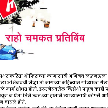
ाभराकरिता ऑफिसच्या कामासाठी अभिनव लखनऊला निघाल
अभिनवची जेव्हा तो मागच्या महिन्यात गोव्याला गेला हो
गळे मार्ग शोधत होती. इंटरनेटवरील व्हिडीओ पाहून काही
ून न घेता तिने स्वत:च्या हाताने त्याच्यासाठी कोफ्त
न वाटले होते.