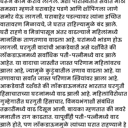
घरून काम करावे लागले. अशा परिस्थितीत सर्वात मोठी
समस्या म्हणजे घराबाहेर पडणे आणि शॉपिंगला जाणे
समोर येऊ लागली. घराबाहेर पडल्यावर त्यांना इच्छित
वातावरण मिळायचे, जे घरात राहिल्यामुळे बंद झाले.
घरी राहणे व मित्रांपासून अंतर वाढल्याने महिलांमध्ये
मानसिक ताणतणाव वाढला आहे. घरांमध्ये भांडण होऊ
लागली. घरगुती वादांची आकडेवारी असे दर्शविते की
लॉकडाऊनमध्ये सर्वाधिक पती-पत्नीमध्ये वाद झाले
आहेत. या वादाचा जास्तीत जास्त परिणाम महिलांवरच
झाला आहे, ज्यामुळे कुटुंबातील तणाव वाढला आहे. या
तणावाचा सर्वात जास्त परिणाम स्त्रियांवर झाला आहे.
आकडेवारी दर्शवते की लॉकडाऊननंतर भारतात घरगुती
हिंसाचाराच्या घटनांमध्ये वाढ झाली आहे. महिलांविरोधात
गुन्हेगारीत घरगुती हिंसाचार, विनयभंगाशी संबंधित
तक्रारींमध्ये वाढ दिसून आली. बायका म्हणतात की नवरे
मनातील राग काढतात. यापूर्वीही पती-पत्नीमध्ये वाद
झाले होते, पण लॉकडाऊनमुळे त्यांच्या घरात राहण्याने हे