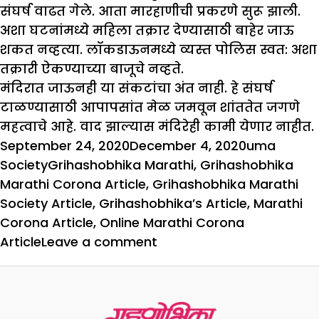
संघर्ष वाढत गेले. आता मारहाणीची प्रकरणे सुरू झाली.
अशा घटनांमध्ये महिला तक्रार देण्यासाठी बाहेर जाऊ
शकत नव्हत्या. लॉकडाऊनमध्ये व्यस्त पोलिस स्वत: अशा
तक्रारी ऐकण्याच्या बाजूचे नव्हते.
मंदिरात जाऊनही या संकटांचा अंत नाही. हे संघर्ष
टाळण्यासाठी आपापसांत मेळ जमवून शांततेत जगणे
महत्वाचे आहे. वाद झाल्यास मंदिरेही कामी येणार नाहीत.
Posted
Author
Catego
September 24, 2020
December 4, 2020
uma
on
Tags
Society
Grihashobhika Marathi
,
Grihashobhika
Marathi Corona Article
,
Grihashobhika Marathi
Society Article
,
Grihashobhika’s Article
,
Marathi
Corona Article
,
Online Marathi Corona
on
Article
Leave a comment
देवावर
कोरोना
भारी