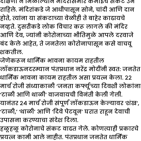
दक्षिणा न मिळाल्याने मंदिरांसमोर कमाईचे संकट उभे
राहिले. मंदिरांकडे जे आधीपासून सोने, चांदी आणि दान
होते, त्यांना या संकटाच्या वेळीही ते बाहेर काढायचे
नव्हते. दुसरीकडे लोक विचार करू लागले की मंदिर
आणि देव, ज्यांनी कोरोनाच्या भीतिमुळे आपले दरवाजे
बंद केले आहेत, ते जनतेला कोरोनापासून कसे वाचवू
शकतील.
जेणेकरून धार्मिक भावना कायम राहतील
लॉकडाऊनदरम्यान पंतप्रधान नरेंद्र मोदींनी स्वत: जनतेत
धार्मिक भावना कायम राहतील असा प्रयत्न केला. २२
मार्च रोजी संध्याकाळी ‘जनता कर्फ्यू’च्या दिवशी लोकांना
‘टाळी आणि थाळी’ वाजवायची विनंती केली गेली.
यानंतर २४ मार्च रोजी संपूर्ण लॉकडाऊन केल्यावर ‘शंख’,
‘टाळी,’ ‘थाळी’ आणि ‘दिवे पेटवून’ घरात राहून देवाची
उपासना करण्याचा संदेश दिला.
हळूहळू कोरोनाचे संकट वाढत गेले. कोणत्याही प्रकारचे
प्रयत्न कामी आले नाहीत. पंतप्रधान जनतेत धार्मिक