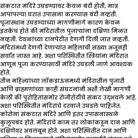
संकटात मंदिरे उघडण्यावर केवळ बंदी होती, मात्र
आपापल्या घरात उपासना करण्यास बंदी नव्हती.
पूजास्थान उघडण्याच्या मागणीमागे कारण केवळ
इतकेच होते की मंदिरातील पुजाऱ्यांना दक्षिणा मिळत
नव्हती. देवळांच्या दानपेटीत देणगी दिली जात नव्हती.
मंदिरांमध्ये देणगी देणाऱ्यांत महिलांची संख्या अजूनही
सर्वात जास्त आहे. अशा परिस्थितीत स्त्रियांना मंदिरात
आणून पूजा करण्यासाठी मंदिरे उघडली जाणे आवश्यक
होते.
तीन महिन्यांच्या लॉकडाऊनमध्ये मंदिरातील पुजारी
आणि ब्राह्मणांच्या काही संघटनांनी अशी लेखी मागणी
केली की पुरोहितांसमोर रोजीरोटीचे संकट उद्भवले आहे.
अशा परिस्थितीत मंदिरांचे दरवाजे उघडले पाहिजेत.
कोरोना संकटात मंदिरे आणि इतर उपासनास्थळे
कुलूपबंद होते. मंदिरांचे काम तर लोकांकडून दान आणि
दक्षिणेवर अवलंबून होते. अशा परिस्थितीत दान आणि