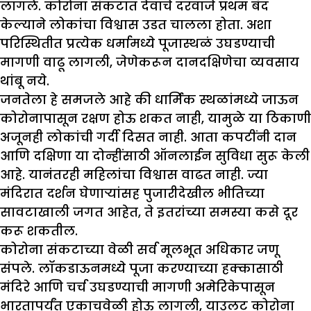
लागले. कोरोना संकटात देवाचे दरवाजे प्रथम बंद
केल्याने लोकांचा विश्वास उडत चालला होता. अशा
परिस्थितीत प्रत्येक धर्मामध्ये पूजास्थळं उघडण्याची
मागणी वाढू लागली, जेणेकरून दानदक्षिणेचा व्यवसाय
थांबू नये.
जनतेला हे समजले आहे की धार्मिक स्थळांमध्ये जाऊन
कोरोनापासून रक्षण होऊ शकत नाही, यामुळे या ठिकाणी
अजूनही लोकांची गर्दी दिसत नाही. आता कपटींनी दान
आणि दक्षिणा या दोन्हींसाठी ऑनलाईन सुविधा सुरू केली
आहे. यानंतरही महिलांचा विश्वास वाढत नाही. ज्या
मंदिरात दर्शन घेणाऱ्यांसह पुजारीदेखील भीतिच्या
सावटाखाली जगत आहेत, ते इतरांच्या समस्या कसे दूर
करू शकतील.
कोरोना संकटाच्या वेळी सर्व मूलभूत अधिकार जणू
संपले. लॉकडाऊनमध्ये पूजा करण्याच्या हक्कासाठी
मंदिरे आणि चर्च उघडण्याची मागणी अमेरिकेपासून
भारतापर्यंत एकाचवेळी होऊ लागली, याउलट कोरोना