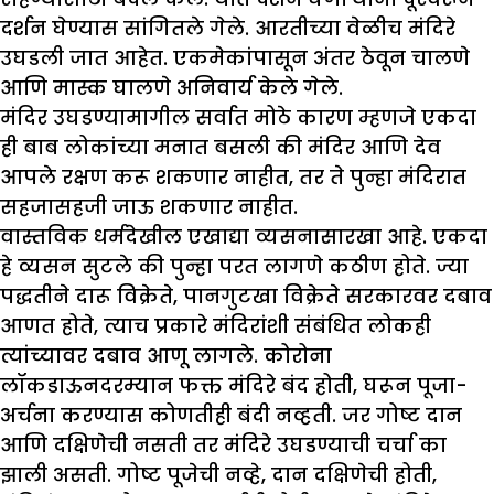
दर्शन घेण्यास सांगितले गेले. आरतीच्या वेळीच मंदिरे
उघडली जात आहेत. एकमेकांपासून अंतर ठेवून चालणे
आणि मास्क घालणे अनिवार्य केले गेले.
मंदिर उघडण्यामागील सर्वात मोठे कारण म्हणजे एकदा
ही बाब लोकांच्या मनात बसली की मंदिर आणि देव
आपले रक्षण करू शकणार नाहीत, तर ते पुन्हा मंदिरात
सहजासहजी जाऊ शकणार नाहीत.
वास्तविक धर्मदेखील एखाद्या व्यसनासारखा आहे. एकदा
हे व्यसन सुटले की पुन्हा परत लागणे कठीण होते. ज्या
पद्धतीने दारू विक्रेते, पानगुटखा विक्रेते सरकारवर दबाव
आणत होते, त्याच प्रकारे मंदिरांशी संबंधित लोकही
त्यांच्यावर दबाव आणू लागले. कोरोना
लॉकडाऊनदरम्यान फक्त मंदिरे बंद होती, घरून पूजा-
अर्चना करण्यास कोणतीही बंदी नव्हती. जर गोष्ट दान
आणि दक्षिणेची नसती तर मंदिरे उघडण्याची चर्चा का
झाली असती. गोष्ट पूजेची नव्हे, दान दक्षिणेची होती,