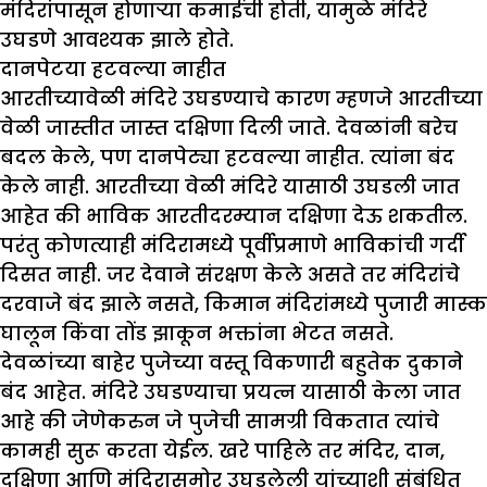
मंदिरांपासून होणाऱ्या कमाईची होती, यामुळे मंदिरे
उघडणे आवश्यक झाले होते.
दानपेटया हटवल्या नाहीत
आरतीच्यावेळी मंदिरे उघडण्याचे कारण म्हणजे आरतीच्या
वेळी जास्तीत जास्त दक्षिणा दिली जाते. देवळांनी बरेच
बदल केले, पण दानपेट्या हटवल्या नाहीत. त्यांना बंद
केले नाही. आरतीच्या वेळी मंदिरे यासाठी उघडली जात
आहेत की भाविक आरतीदरम्यान दक्षिणा देऊ शकतील.
परंतु कोणत्याही मंदिरामध्ये पूर्वीप्रमाणे भाविकांची गर्दी
दिसत नाही. जर देवाने संरक्षण केले असते तर मंदिरांचे
दरवाजे बंद झाले नसते, किमान मंदिरांमध्ये पुजारी मास्क
घालून किंवा तोंड झाकून भक्तांना भेटत नसते.
देवळांच्या बाहेर पुजेच्या वस्तू विकणारी बहुतेक दुकाने
बंद आहेत. मंदिरे उघडण्याचा प्रयत्न यासाठी केला जात
आहे की जेणेकरुन जे पुजेची सामग्री विकतात त्यांचे
कामही सुरू करता येईल. खरे पाहिले तर मंदिर, दान,
दक्षिणा आणि मंदिरासमोर उघडलेली यांच्याशी संबंधित