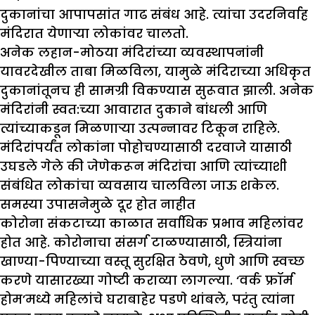
दुकानांचा आपापसांत गाढ संबंध आहे. त्यांचा उदरनिर्वाह
मंदिरात येणाऱ्या लोकांवर चालतो.
अनेक लहान-मोठया मंदिरांच्या व्यवस्थापनांनी
यावरदेखील ताबा मिळविला, यामुळे मंदिराच्या अधिकृत
दुकानांतूनच ही सामग्री विकण्यास सुरूवात झाली. अनेक
मंदिरांनी स्वत:च्या आवारात दुकाने बांधली आणि
त्यांच्याकडून मिळणाऱ्या उत्पन्नावर टिकून राहिले.
मंदिरांपर्यंत लोकांना पोहोचण्यासाठी दरवाजे यासाठी
उघडले गेले की जेणेकरून मंदिरांचा आणि त्यांच्याशी
संबंधित लोकांचा व्यवसाय चालविला जाऊ शकेल.
समस्या उपासनेमुळे दूर होत नाहीत
कोरोना संकटाच्या काळात सर्वाधिक प्रभाव महिलांवर
होत आहे. कोरोनाचा संसर्ग टाळण्यासाठी, स्त्रियांना
खाण्या-पिण्याच्या वस्तू सुरक्षित ठेवणे, धुणे आणि स्वच्छ
करणे यासारख्या गोष्टी कराव्या लागल्या. ‘वर्क फ्रॉर्म
होम’मध्ये महिलांचे घराबाहेर पडणे थांबले, परंतु त्यांना