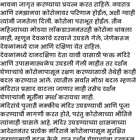
भावना जागृत करण्याचा प्रयत्न करत राहिले. नवरात्र
आणि रमझानचा कोरोनावर परिणाम होईल, अशी ग्वाही
त्यांनी जनतेला दिली. कोरोना पराभूत होईल. तीन
महिन्यांच्या मोठया लॉकडाउननंतरही कोरोना थांबला
नाही, म्हणून देवळांचे दरवाजे उघडले गेले, जेणेकरून
देवळांमध्ये दान आणि दक्षिणा येत राहिल.
देवळांमध्ये दानदक्षिणा देता यावी यासाठी फक्त मंदिरे
आणि उपासनास्थळेच उघडली गेली नाहीत तर दर्शन
घेणाऱ्यांचे कोरोनापासून रक्षण करण्यासाठी तेथेही काही
बदल करण्यात आले. त्यातील सर्वात मोठा बदल म्हणजे
मंदिरात प्रसाद वाटला जाणार नाही तसेच दर्शन
घेणाऱ्यांनी मूर्तींना स्पर्श करायचा नाही.
मंदिरांचे पुजारी नक्कीच मंदिर उघडण्याची आणि पूजा
करण्याची मागणी करत होते, परंतु कोरोनाच्या भीतिने
त्यांनाही ग्रासले आहे. मंदिर उघडण्याच्या शासनाच्या
आदेशानंतर प्रत्येक मंदिराने कोरोनापासून सुरक्षित
राहण्यासाठी बदल केले. यात दर्शन घेणाऱ्यांना दूरवरून