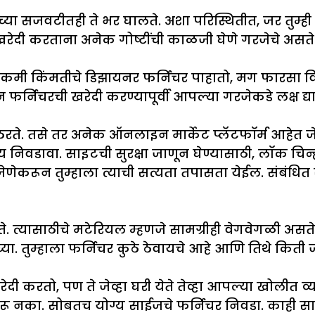
ाच्या सजवटीतही ते भर घालते. अशा परिस्थितीत, जर त
रेदी करताना अनेक गोष्टींची काळजी घेणे गरजेचे असते
मी किंमतीचे डिझायनर फर्निचर पाहातो, मग फारसा व
्निचरची खरेदी करण्यापूर्वी आपल्या गरजेकडे लक्ष द्या
ठरते. तसे तर अनेक ऑनलाइन मार्केट प्लॅटफॉर्म आहेत जे
य निवडावा. साइटची सुरक्षा जाणून घेण्यासाठी, लॉक चिन्ह
ा, जेणेकरून तुम्हाला त्याची सत्यता तपासता येईल. संब
ते. त्यासाठीचे मटेरियल म्हणजे सामग्रीही वेगवेगळी अ
. तुम्हाला फर्निचर कुठे ठेवायचे आहे आणि तिथे किती 
 करतो, पण ते जेव्हा घरी येते तेव्हा आपल्या खोलीत व्
ू नका. सोबतच योग्य साईजचे फर्निचर निवडा. काही साइट