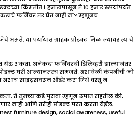
टच्या किंमतीत १ हजारापासून ते १० हजार रुपयांपर्यंत
डाचे फर्निचर तर घेत नाही ना? म्हणूनच
 असते. या पर्यायात ग्राहक प्रोडक्ट मिळाल्यावर त्याचे
 येऊ शकता. अनेकदा फर्निचरची डिलिव्हरी झाल्यानंतर
प्रोडक्ट घरी आल्यानंतरच समजते. अशावेळी कंपनीची ‘नो
णून अशाच साइट्सवरून ऑर्डर करा जिथे वस्तू न
शकता. ते तुमच्याकडे पुरावा म्हणून रूपात राहतील की,
 लागणार नाही आणि तरीही प्रोडक्ट परत करता येईल.
atest furniture design
,
social awareness
,
useful