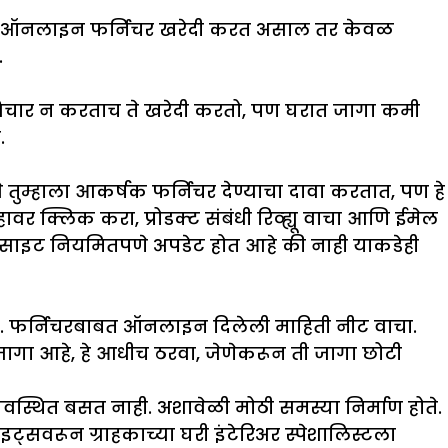
ुम्ही ऑनलाइन फर्निचर खरेदी करत असाल तर केवळ
.
िचार न करताच ते खरेदी करतो, पण घरात जागा कमी
.
 तुम्हाला आकर्षक फर्निचर देण्याचा दावा करतात, पण हे
ावर क्लिक करा, प्रोडक्ट संबंधी रिव्ह्यू वाचा आणि ईमेल
ंधित साइट नियमितपणे अपडेट होत आहे की नाही याकडेही
सते. फर्निचरबाबत ऑनलाइन दिलेली माहिती नीट वाचा.
जागा आहे, हे आधीच ठरवा, जेणेकरून ती जागा छोटी
यवस्थित बसत नाही. अशावेळी मोठी समस्या निर्माण होते.
्सवरून ग्राहकाच्या घरी इंटेरिअर स्पेशालिस्टला