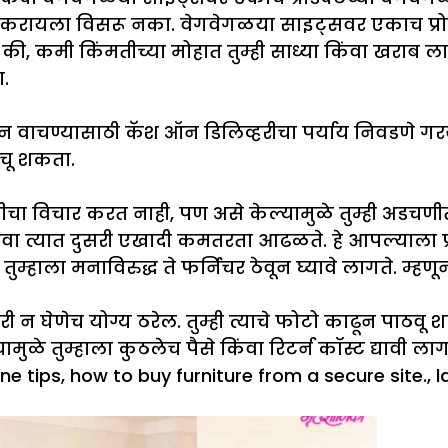
ा करायला विसरू नका. वेगवेगळया साइट्सवर एकाच प्रोडक्
कमी किंमतीच्या मोहात तुम्ही साध्या किंवा खराब लाक
ा.
 वाचण्यासाठी कॅश ऑन डिलिव्हरीचा पर्याय निवडणे गरजेचे
वाचू शकता.
 विचार करत नाही, पण असे केल्यामुळे तुम्ही अडचणीत
अथवा त्यात दुसरी एखादी कमतरता आढळते. हे आपल्याला 
म्हाला मनाविरुद्ध ते फर्निचर ठेवून घ्यावे लागते. म्ह
ी न घेणेच योग्य ठरेल. तुम्ही त्याचे फोटो काढून पाठवू 
यामुळे तुम्हाला कुठलेच पैसे किंवा रिटर्न कॉस्ट द्यावी
ine tips
,
how to buy furniture from a secure site.
,
l