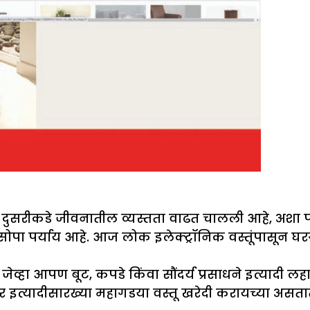
सरीकडे जीवनातील व्यस्तता वाढत चालली आहे, अशा परिस
पर्याय आहे. आज लोक इलेक्ट्रॉनिक वस्तूंपासून घरगुत
जेव्हा आपण बूट, कपडे किंवा सौंदर्य प्रसाधने इत्यादी ल
िचर इत्यादीसारख्या महागडया वस्तू खरेदी करायच्या अस