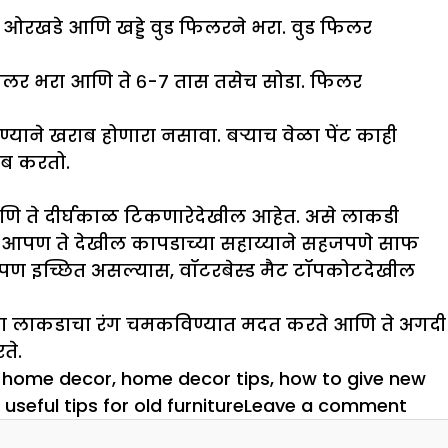
े ओरखडे आणि खड्डे वुड फिलरने भरा. वुड फिलर
र फिलर भरा आणि ते ६-७ तास तसेच सोडा. फिलर
ण्याने खराब होणारा नसावा. बऱ्याच वेळा पेंट काही
ाब करतो.
णि ते दीर्घकाळ टिकणारेदेखील आहेत. असे लाकडी
र आपण ते देखील कापडाच्या सहाय्याने सहजपणे साफ
आपण इच्छित असल्यास, वॉटरबेस्ड मैट टॉपकोटदेखील
रच्या लाकडाचा रंग चमकविण्यात मदत करते आणि ते अगदी
ते.
,
home decor
,
home decor tips
,
how to give new
on
,
useful tips for old furniture
Leave a comment
मग