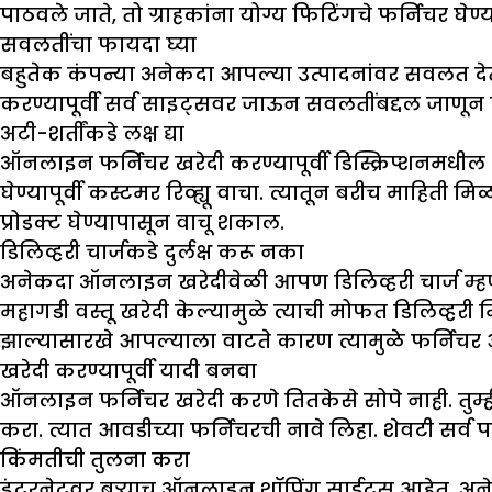
पाठवले जाते, तो ग्राहकांना योग्य फिटिंगचे फर्निचर घे
सवलतींचा फायदा घ्या
बहुतेक कंपन्या अनेकदा आपल्या उत्पादनांवर सवलत दे
करण्यापूर्वी सर्व साइट्सवर जाऊन सवलतींबद्दल जाणून घ
अटी-शर्तींकडे लक्ष द्या
ऑनलाइन फर्निचर खरेदी करण्यापूर्वी डिस्क्रिप्शनमधील अट
घेण्यापूर्वी कस्टमर रिव्ह्यू वाचा. त्यातून बरीच माहिती 
प्रोडक्ट घेण्यापासून वाचू शकाल.
डिलिव्हरी चार्जकडे दुर्लक्ष करू नका
अनेकदा ऑनलाइन खरेदीवेळी आपण डिलिव्हरी चार्ज म्हणज
महागडी वस्तू खरेदी केल्यामुळे त्याची मोफत डिलिव्हरी
झाल्यासारखे आपल्याला वाटते कारण त्यामुळे फर्निच
खरेदी करण्यापूर्वी यादी बनवा
ऑनलाइन फर्निचर खरेदी करणे तितकेसे सोपे नाही. तुम्ही
करा. त्यात आवडीच्या फर्निचरची नावे लिहा. शेवटी सर्व प
किंमतीची तुलना करा
इंटरनेटवर बऱ्याच ऑनलाइन शॉपिंग साईट्स आहेत. अने