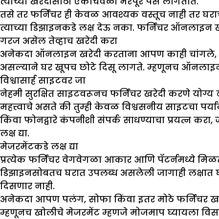
त्याच्या खरेदीसाठी एकाचवेळी भरपूर पैसे लागतात.
तसे तर फर्निचर ही केवळ आवश्यक वस्तूच नाही तर घर
त्याच्या डिझाइनकडे लक्ष देऊ नका. फर्निचर ऑनलाइन ख
गरज असेल तेव्हाच खरेदी करा
अनेकदा ऑनलाइन खरेदी करताना आपण काही चांगले, क
असल्याने घर खूपच छोटे दिसू लागते. म्हणूनच ऑनलाइन फर
विश्वासार्ह साइटवर जा
नेहमी सुरक्षित साइटवरूनच फर्निचर खरेदी करणे योग्य 
महत्त्वाचे असते की तुम्ही केवळ विश्वसनीय साइटचा पर्या
किंवा फोनद्वारे कंपनीशी संपर्क साधण्याचा प्रयत्न कर
लक्ष द्या.
मेजरमेंटकडे लक्ष द्या
प्रत्येक फर्निचर वेगवेगळा आकार आणि पॅटर्नमध्ये मिळ
डिझाइनसोबतच घरात उपलब्ध असलेली जागाही लक्षात घ्या
दिसणार नाही.
अनेकदा आपण पलंग, सोफा किंवा इतर मोठे फर्निचर खरेदी
म्हणूनच खोलीचे मेजरमेंट म्हणजे मोजमाप घ्यायला विसर