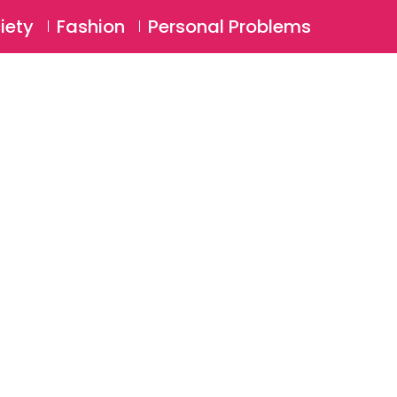
⚲
BSCRIBE
Login
iety
Fashion
Personal Problems
⚲