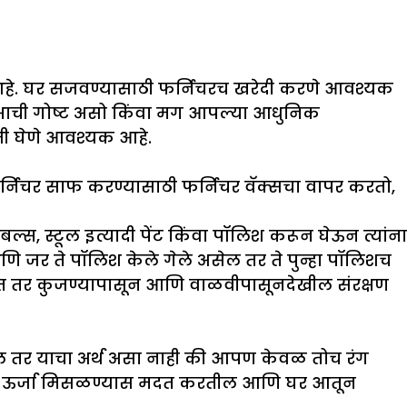
े आहे. घर सजवण्यासाठी फर्निचरच खरेदी करणे आवश्यक
षाची गोष्ट असो किंवा मग आपल्या आधुनिक
जी घेणे आवश्यक आहे.
र्निचर साफ करण्यासाठी फर्निचर वॅक्सचा वापर करतो,
्स, स्टूल इत्यादी पेंट किंवा पॉलिश करून घेऊन त्यांना
ा आणि जर ते पॉलिश केले गेले असेल तर ते पुन्हा पॉलिशच
हीत तर कुजण्यापासून आणि वाळवीपासूनदेखील संरक्षण
ेल तर याचा अर्थ असा नाही की आपण केवळ तोच रंग
नवीन ऊर्जा मिसळण्यास मदत करतील आणि घर आतून