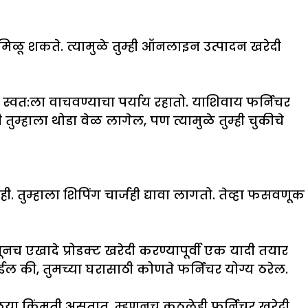
ळू शकते. त्यामुळे तुम्ही ऑनलाइन उत्पादन खरेदी
े स्वत:ला वाचवण्याचा पर्याय रहातो. याशिवाय फर्निचर
ी तुम्हाला थोडा वेळ लागेल, पण त्यामुळे तुम्ही चुकीचे
तुम्हाला शिपिंग चार्जही द्यावा लागतो. तेव्हा फसवणूक
नच एखादे प्रोडक्ट खरेदी करण्यापूर्वी एक यादी तयार
होईल की, तुमच्या घरासाठी कोणते फर्निचर योग्य ठरेल.
या किंमती असतात. म्हणूनच कुठलेही फर्निचर खरेदी