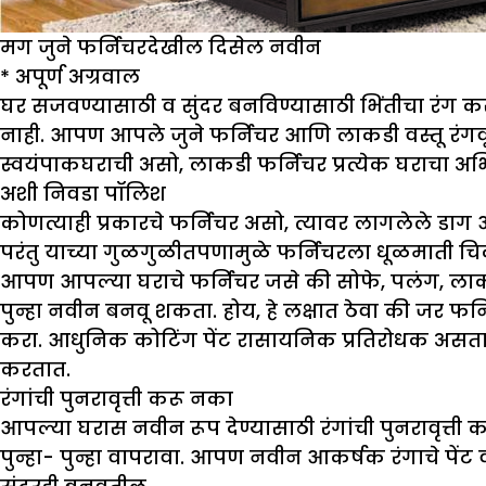
मग जुने फर्निचरदेखील दिसेल नवीन
*
अपूर्ण अग्रवाल
घर सजवण्यासाठी व सुंदर बनविण्यासाठी भिंतीचा रंग क
नाही. आपण आपले जुने फर्निचर आणि लाकडी वस्तू रंग
स्वयंपाकघराची असो, लाकडी फर्निचर प्रत्येक घराचा 
अशी निवडा पॉलिश
कोणत्याही प्रकारचे फर्निचर असो, त्यावर लागलेले ड
परंतु याच्या गुळगुळीतपणामुळे फर्निचरला धूळमाती चिक
आपण आपल्या घराचे फर्निचर जसे की सोफे, पलंग, लाकडी क
पुन्हा नवीन बनवू शकता. होय, हे लक्षात ठेवा की जर फर्न
करा. आधुनिक कोटिंग पेंट रासायनिक प्रतिरोधक असतात
करतात.
रंगांची पुनरावृत्ती करू नका
आपल्या घरास नवीन रूप देण्यासाठी रंगांची पुनरावृ
पुन्हा- पुन्हा वापरावा. आपण नवीन आकर्षक रंगाचे 