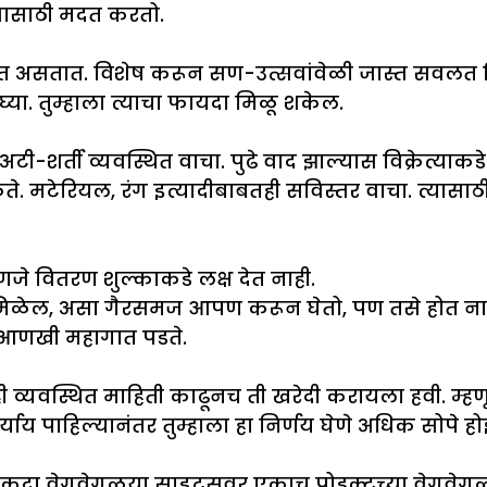
ण्यासाठी मदत करतो.
त असतात. विशेष करून सण-उत्सवांवेळी जास्त सवलत मि
्या. तुम्हाला त्याचा फायदा मिळू शकेल.
ी-शर्ती व्यवस्थित वाचा. पुढे वाद झाल्यास विक्रेत्याकड
मिळते. मटेरियल, रंग इत्यादीबाबतही सविस्तर वाचा. त्यासाठ
े वितरण शुल्काकडे लक्ष देत नाही.
 मिळेल, असा गैरसमज आपण करून घेतो, पण तसे होत नाही. 
र आणखी महागात पडते.
 व्यवस्थित माहिती काढूनच ती खरेदी करायला हवी. म्हणू
र्याय पाहिल्यानंतर तुम्हाला हा निर्णय घेणे अधिक सोपे 
कदा वेगवेगळया साइट्सवर एकाच प्रोडक्टच्या वेगवेगळ