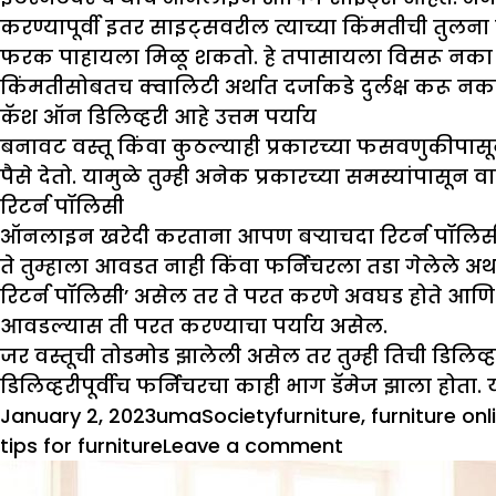
करण्यापूर्वी इतर साइट्सवरील त्याच्या किंमतीची तुलन
फरक पाहायला मिळू शकतो. हे तपासायला विसरू नका की, 
किंमतीसोबतच क्वालिटी अर्थात दर्जाकडे दुर्लक्ष करू नक
कॅश ऑन डिलिव्हरी आहे उत्तम पर्याय
बनावट वस्तू किंवा कुठल्याही प्रकारच्या फसवणुकीपासून
पैसे देतो. यामुळे तुम्ही अनेक प्रकारच्या समस्यांपासून 
रिटर्न पॉलिसी
ऑनलाइन खरेदी करताना आपण बऱ्याचदा रिटर्न पॉलिसीचा
ते तुम्हाला आवडत नाही किंवा फर्निचरला तडा गेलेले 
रिटर्न पॉलिसी’ असेल तर ते परत करणे अवघड होते आणि तु
आवडल्यास ती परत करण्याचा पर्याय असेल.
जर वस्तूची तोडमोड झालेली असेल तर तुम्ही तिची डिलिव्हर
डिलिव्हरीपूर्वीच फर्निचरचा काही भाग डॅमेज झाला होता. 
Posted
Author
Categories
Tags
January 2, 2023
uma
Society
furniture
,
furniture onl
on
on
tips for furniture
Leave a comment
जेव्हा