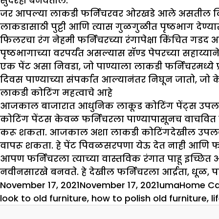
सुंदरही बनवतील.
जर आपल्या लाकडी फर्निचरवर ओरखडे आले असतील किंवा त
लाकडासाठी पुट्टी आणि त्यास गुळगुळीत पृष्ठभाग देण्या
फिलरचा रंग नेहमी फर्निचरच्या रंगापेक्षा किंचित गडद
पृष्ठभागाच्या वरपर्यंत असल्यास सॅण्ड पेपरच्या सहाय्याने
एक पेंट असा निवडा, जो पाण्याला लाकडी फर्निचरमध्ये प
दिवस पाण्याच्या संपर्कात आल्यानंतर निघून जातो, जो
लाकडी कोटिंग महत्वाचे आहे
आजकाल बाजारात आधुनिक लाकूड कोटिंग पेंट्स उपलब्ध 
कोटिंग पेंटस केवळ फर्निचरला पाण्यापासूनच वाचवित 
करू शकता. आजकाल अशा लाकडी कोटिंगदेखील उपलब्ध आह
वापरू शकता. हे पेंट पिवळसरपणा येऊ देत नाही आणि फ
आपण फर्निचरला त्याच्या वास्तविक रंगात पाहू इच्छि
नवीनसारखे बनवते. हे देखील फर्निचरला आर्द्रता, धूळ, प
Posted
Author
Categori
November 17, 2021
November 17, 2021
uma
Home Ca
on
look to old furniture
,
how to polish old furniture
,
li