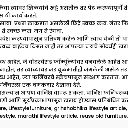
्यावर खिळयांचे खड्डे असतील तर पेंट करण्यापूर्वी त
साठी कार्य करते.
 असावा. प्रथम लाकडात असलेली छिद्रे स्वच्छ करा. नंत
 ते स्वच्छ करा. मग ते रंगवा.
्रवेश करण्यापासून प्रतिबंध करेल आणि त्याच वेळी तो पा
 केवळ वाईटच दिसत नाही तर आपल्या घराचे सौंदर्यही खर
आहेत, जे वॉटरबेसड फॉर्म्युल्यांवर बनवलेले आहेत आ
नाहीत, तर त्यांच्यावर जर धूळमातीही जमलेली असेल त
ेत, ज्या फर्निचरचे स्क्रॅचपासून संरक्षण करतात. 
र्निचरला एक चमकदार देखावा देते.
त असल्यास आपण वार्निश वापरू शकता. वार्निश फर्निच
ाणी आणि सूर्यप्रकाशापासून खराब होण्यास प्रतिबंधित कर
es
Tags
re
,
Lifestyle
furniture
,
grihshobhika lifestyle article
festyle
,
marathi lifestyle article
,
reuse old furniture