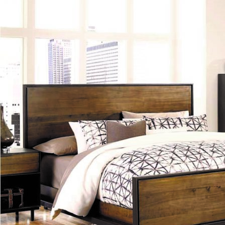
खरेदी
कराल
ऑनलाइन
फर्निचर