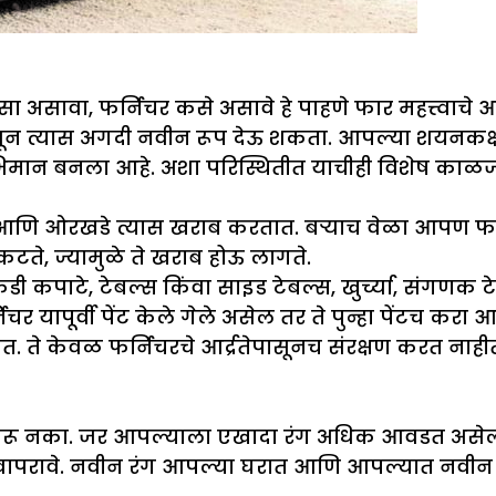
सा असावा, फर्निचर कसे असावे हे पाहणे फार महत्त्वाच
वून त्यास अगदी नवीन रूप देऊ शकता. आपल्या शयनकक्
अभिमान बनला आहे. अशा परिस्थितीत याचीही विशेष काळ
ाग आणि ओरखडे त्यास खराब करतात. बऱ्याच वेळा आपण फ
टते, ज्यामुळे ते खराब होऊ लागते.
पाटे, टेबल्स किंवा साइड टेबल्स, खुर्च्या, संगणक टेबल
िचर यापूर्वी पेंट केले गेले असेल तर ते पुन्हा पेंटच कर
. ते केवळ फर्निचरचे आर्द्रतेपासूनच संरक्षण करत ना
त्ती करू नका. जर आपल्याला एखादा रंग अधिक आवडत अस
पेंट वापरावे. नवीन रंग आपल्या घरात आणि आपल्यात 