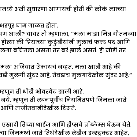
ीरामध्ये अशी सुधारणा आणायची होती की लोकं त्याच्या
ो भरपूर घाम गाळत होता.
वण आली? यावर तो म्हणाला, ‘‘मला माझा मित्र गौतमच्या
होत्या की प्रियाच्या कुटुंबीयांनी मुलाचं फक्त पद आणि
ला मुलगा बघितला असता तर बरं झालं असतं. ही जोडी तर
े मला अजिबात ऐकायचं नव्हतं. मला खात्री आहे की
ी मुलगी सुंदर आहे, तेवढाच मुलगादेखील सुंदर आहे.’’
म्हणून ती थोडी ओवरवेट झाली आहे.
नये. म्हणून ती लग्नपूर्वीच नियमितपणे जिमला जाते
ी आणि ताजीतवानीदेखील दिसते.
 एखादी तिच्या थाईज आणि हीप्सचे प्रॉब्लेम्स घेऊन येते.
्या जिममध्ये जाते तिथेदेखील लेडीज इन्स्ट्रक्टर आहेत,