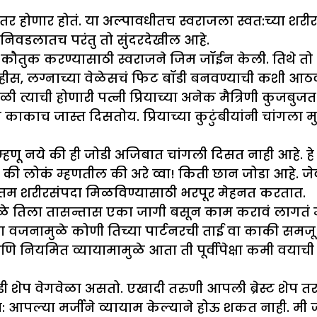
ानंतर होणार होतं. या अल्पावधीतच स्वराजला स्वत:च्या शर
त निवडलातच परंतु तो सुंदरदेखील आहे.
वाचं कौतुक करण्यासाठी स्वराजने जिम जॉईन केली. तिथे त
नाहीस, लग्नाच्या वेळेसचं फिट बॉडी बनवण्याची कशी आठ
 त्याची होणारी पत्नी प्रियाच्या अनेक मैत्रिणी कुजबुजत 
क्षा काकाच जास्त दिसतोय. प्रियाच्या कुटुंबीयांनी चांग
्हणू नये की ही जोडी अजिबात चांगली दिसत नाही आहे. ह
 लोकं म्हणतील की अरे व्वा! किती छान जोडा आहे. जेवढ
त्तम शरीरसंपदा मिळविण्यासाठी भरपूर मेहनत करतात.
ामुळे तिला तासन्तास एका जागी बसून काम करावं लागतं 
या वजनामुळे कोणी तिच्या पार्टनरची ताई वा काकी समजू 
नियमित व्यायामामुळे आता ती पूर्वीपेक्षा कमी वयाच
बॉडी शेप वेगवेळा असतो. एखादी तरुणी आपली ब्रेस्ट शेप तर
वत: आपल्या मर्जीने व्यायाम केल्याने होऊ शकत नाही. मी ज