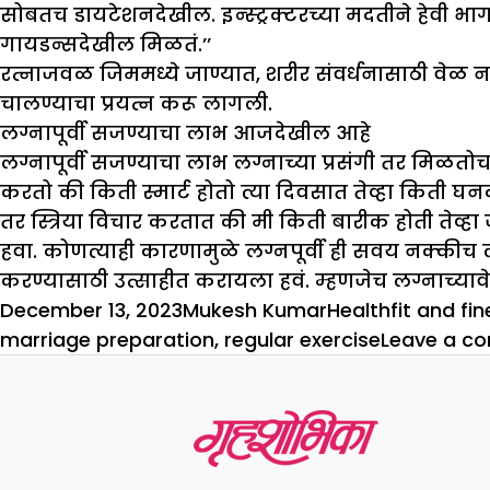
सोबतच डायटेशनदेखील. इन्स्ट्रक्टरच्या मदतीने हेवी भ
गायडन्सदेखील मिळतं.’’
रत्नाजवळ जिममध्ये जाण्यात, शरीर संवर्धनासाठी वेळ नव
चालण्याचा प्रयत्न करू लागली.
लग्नापूर्वी सजण्याचा लाभ आजदेखील आहे
लग्नापूर्वी सजण्याचा लाभ लग्नाच्या प्रसंगी तर मिळतोच, १
करतो की किती स्मार्ट होतो त्या दिवसात तेव्हा किती घन
तर स्त्रिया विचार करतात की मी किती बारीक होती तेव
हवा. कोणत्याही कारणामुळे लग्नपूर्वी ही सवय नक्की
करण्यासाठी उत्साहीत करायला हवं. म्हणजेच लग्नाच्य
Posted
Author
Categories
Tags
December 13, 2023
Mukesh Kumar
Health
fit and fi
on
marriage preparation
,
regular exercise
Leave a c