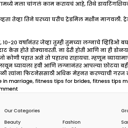
ागामध्ये मला चांगलं काम करायचं आहे, तिथे डायटिंगशिय
्हता तेव्हा तिने घरच्या घरीच ट्रेडमिल मशीन मागवली. ट
०-२० वर्षानंतर जेव्हा तुम्ही तुमच्या लग्नाचे व्हिडिओ बघ
दाट केस होते डोक्यावरती. ना ढेरी होती आणि ना ही डोळय
्हा जो कोणी पहात असे तो पहातच राहायचा. म्हणून व्या
च लावून घ्यायला हवी आणि लग्नानंतर आपल्या छोटया ब
ावेळी त्यांना फिटनेससाठी अधिक मेहनत करण्याची गरज
ne in marriage
,
fitness tips for brides
,
fitness tips m
on
omment
तर
लग्नात
Our Categories
Gr
राहाल
फिट
Beauty
Fashion
Sar
अँड