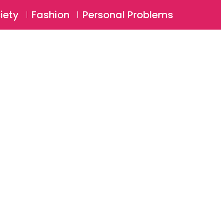
⚲
BSCRIBE
Login
iety
Fashion
Personal Problems
⚲