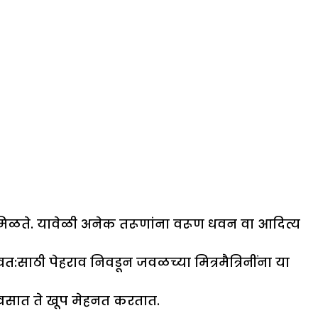
मिळते. यावेळी अनेक तरूणांना वरूण धवन वा आदित्य
त:साठी पेहराव निवडून जवळच्या मित्रमैत्रिनींना या
वसात ते खूप मेहनत करतात.