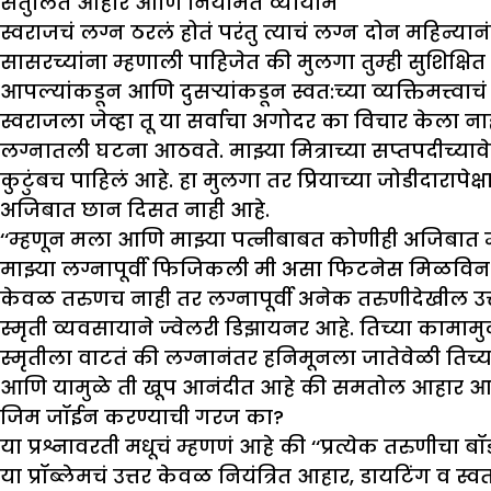
संतुलित आहार आणि नियमित व्यायाम
स्वराजचं लग्न ठरलं होतं परंतु त्याचं लग्न दोन महिन्य
सासरच्यांना म्हणाली पाहिजेत की मुलगा तुम्ही सुशिक्षि
आपल्यांकडून आणि दुसऱ्यांकडून स्वत:च्या व्यक्तिमत्त्
स्वराजला जेव्हा तू या सर्वाचा अगोदर का विचार केला 
लग्नातली घटना आठवते. माझ्या मित्राच्या सप्तपदीच्यावेळी
कुटुंबच पाहिलं आहे. हा मुलगा तर प्रियाच्या जोडीदारापे
अजिबात छान दिसत नाही आहे.
‘‘म्हणून मला आणि माझ्या पत्नीबाबत कोणीही अजिबात म
माझ्या लग्नापूर्वी फिजिकली मी असा फिटनेस मिळविन की
केवळ तरुणच नाही तर लग्नापूर्वी अनेक तरुणीदेखील उ
स्मृती व्यवसायाने ज्वेलरी डिझायनर आहे. तिच्या काम
स्मृतीला वाटतं की लग्नानंतर हनिमूनला जातेवेळी तिच्
आणि यामुळे ती खूप आनंदीत आहे की समतोल आहार आणि 
जिम जॉईन करण्याची गरज का
?
या प्रश्नावरती मधूचं म्हणणं आहे की ‘‘प्रत्येक तरुणीचा 
या प्रॉब्लेमचं उत्तर केवळ नियंत्रित आहार, डायटिंग व स्