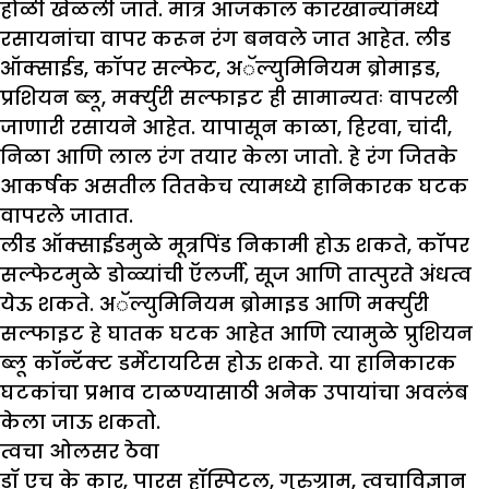
होळी खेळली जाते. मात्र आजकाल कारखान्यांमध्ये
रसायनांचा वापर करून रंग बनवले जात आहेत. लीड
ऑक्साईड, कॉपर सल्फेट, अॅल्युमिनियम ब्रोमाइड,
प्रशियन ब्लू, मर्क्युरी सल्फाइट ही सामान्यतः वापरली
जाणारी रसायने आहेत. यापासून काळा, हिरवा, चांदी,
निळा आणि लाल रंग तयार केला जातो. हे रंग जितके
आकर्षक असतील तितकेच त्यामध्ये हानिकारक घटक
वापरले जातात.
लीड ऑक्साईडमुळे मूत्रपिंड निकामी होऊ शकते, कॉपर
सल्फेटमुळे डोळ्यांची ऍलर्जी, सूज आणि तात्पुरते अंधत्व
येऊ शकते. अॅल्युमिनियम ब्रोमाइड आणि मर्क्युरी
सल्फाइट हे घातक घटक आहेत आणि त्यामुळे प्रुशियन
ब्लू कॉन्टॅक्ट डर्मेटायटिस होऊ शकते. या हानिकारक
घटकांचा प्रभाव टाळण्यासाठी अनेक उपायांचा अवलंब
केला जाऊ शकतो.
त्वचा ओलसर ठेवा
डॉ एच के कार, पारस हॉस्पिटल, गुरुग्राम, त्वचाविज्ञान