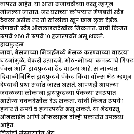
वापरत आहेत. या आता सजावटीच्या वस्तू म्हणून
मोजल्या जातात. जर घराच्या कोपऱ्यात मेणबत्ती स्टँड
ठेवला असेल तर तो खोलीला खूप छान लुक देईल.
मेणबत्ती स्टँड ऑनलाइनदेखील मिळतात. याची किंमत
रूपये २५० ते रूपये १० हजारपर्यंत असू शकते.
ड्रायफ्रुट्स
मावा, बेसनाच्या मिठाईमध्ये भेसळ करण्याच्या वाढत्या
घटनांमुळे, बेकरी उत्पादने, मोठ-मोठया कंपन्यांचे गिफ्ट
पॅक्स आणि ड्रायफ्रुटचा ट्रेंड वाढला आहे. सामान्यत:
दिवाळीनिमित्त ड्रायफ्रुटचे पॅकेट किंवा बॉक्स भेट म्हणून
देण्याची प्रथा सर्वात जास्त असते. आपणही आपल्या
जवळच्या लोकांना ड्रायफ्रुटच्या पॅकच्या स्वरूपात
आरोग्य वचनदेखील देऊ शकता. यांची किंमत रूपये १
हजार ते रूपये ५ हजारपर्यंत असू शकते. या भेटवस्तू
ऑनलाईन आणि ऑफलाइन दोन्ही प्रकारांत उपलब्ध
आहेत.
चित्रांची संस्मरणीय भेट