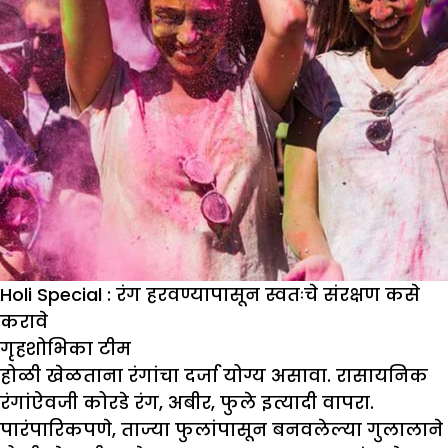
Holi Special : रंग हरवण्यापासून स्वतःचे संरक्षण कसे
करावे
गृहशोभिका
टीम
होळी खेळताना रंगांचा दर्जा योग्य असावा. रासायनिक
रंगांऐवजी कोरडे रंग, अबीर, फुले इत्यादी वापरा.
पारंपारिकपणे, ताज्या फुलांपासून बनवलेल्या गुलालाने