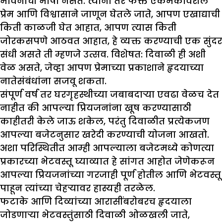
भावनांची भाषा नसते. त्यांना तर फक्त एकमेकांवरील
प्रेम आणि विश्वासाने जाणून घेतले जाते, आपण एखाद्याची
किती काळजी घेत आहात, आपण त्यास किती
जोरकसपणे आठवत आहात, हे व्यक्त करण्याची एक सुंदर
संधी असते ती म्हणजे उत्सव. विशेषत: दिवाळी ही अशी
वेळ असते, जेव्हा आपण प्रेमाच्या प्रकाशाने हृदयाच्या
नातेसंबंधांना सजवू शकता.
संपूर्ण वर्ष तर घरगृहस्थीच्या जबाबदाऱ्या एवढा वेळच देत
नाहीत की आपल्या प्रियजनांना खूष करण्यासाठी
काहीतरी केले जाऊ शकेल, परंतु दिवाळीत प्रत्येकजण
आपल्या बजेटनुसार खरेदी करण्याची योजना आखतो.
अशा परिस्थितीत आम्ही आपल्याला बजेटमध्ये कोणत्या
प्रकारच्या भेटवस्तू घ्याव्यात हे सांगत आहोत जेणेकरून
आपल्या प्रियजनांच्या गरजाही पूर्ण होतील आणि भेटवस्तू
पाहून त्यांच्या चेहऱ्यावर हास्यही तरळेल.
फटाके आणि दिव्यांच्या आरासींबरोबरच हृदयाला
जोडणाऱ्या भेटवस्तुंसाठी दिवाळी ओळखली जाते,