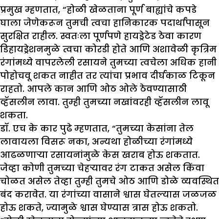
प्रमुख म्हणतात, “होळी खेळताना पूर्ण बाह्यांचे कपडे
घाला जेणेकरून तुमची त्वचा हानिकारक पदार्थांपासून
सुरक्षित राहील. स्वतःला पूर्णपणे हायड्रेटेड ठेवा कारण
डिहायड्रेशनमुळे त्वचा कोरडी होते आणि अशावेळी कृत्रिम
रंगांमध्ये वापरलेली रसायने तुमच्या त्वचेला अधिक हानी
पोहोचवू शकत नाहीत तर त्यांचा प्रभाव दीर्घकाळ टिकून
राहतो. आपले कान आणि ओठ ओले ठेवण्यासाठी
व्हॅसलीन लावा. तुम्ही तुमच्या नखांवरही व्हॅसलीन लावू
शकता.
डॉ. एच के कार पुढे म्हणतात, “तुमच्या केसांना तेल
लावायला विसरू नका, अन्यथा होळीच्या रंगांमध्ये
आढळणाऱ्या रसायनांमुळे केस खराब होऊ शकतात.
जेव्हा कोणी तुमच्या चेहऱ्यावर रंग टाकत असेल किंवा
चोळत असेल तेव्हा तुम्ही तुमचे ओठ आणि डोळे व्यवस्थित
बंद करावेत. या रंगांच्या वासाने श्वास घेतल्यास जळजळ
होऊ शकते, ज्यामुळे श्वास घेण्यास त्रास होऊ शकतो.