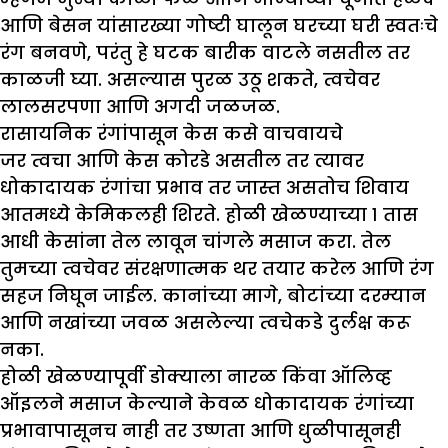
आणि बेसन यांसारख्या गोष्टी घालून घरच्या घरी स्वतःचे
रंग बनवणे, परंतु हे घटक बारीक वाटले नसतील तर
काळजी घ्या. असल्यास पुरळ उठू शकते, त्वचेवर
लालसरपणा आणि अगदी जळजळ.
रासायनिक रंगांपासून केस कसे वाचवायचे
जर त्वचा आणि केस कोरडे असतील तर त्यावर
धोकादायक रंगांचा प्रभाव तर जास्त असतोच शिवाय
आतमध्ये केमिकलही शिरते. होळी खेळण्याच्या १ तास
आधी केसांना तेल लावून चांगले मसाज करा. तेल
तुमच्या त्वचेवर संरक्षणात्मक थर तयार करेल आणि रंग
सहज निघून जाईल. कानांच्या मागे, बोटांच्या दरम्यान
आणि नखांच्या जवळ असलेल्या त्वचेकडे दुर्लक्ष करू
नका.
होळी खेळण्यापूर्वी डोक्याला नारळ किंवा ऑलिव्ह
ऑइलने मसाज केल्याने केवळ धोकादायक रंगांच्या
प्रभावापासूनच नाही तर उष्णता आणि धुळीपासूनही