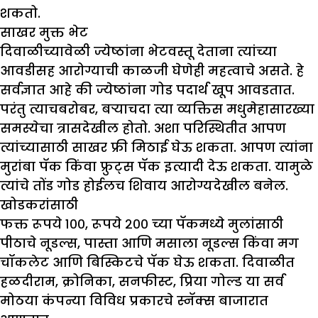
शकतो.
साखर मुक्त भेट
दिवाळीच्यावेळी ज्येष्ठांना भेटवस्तू देताना त्यांच्या
आवडीसह आरोग्याची काळजी घेणेही महत्वाचे असते. हे
सर्वज्ञात आहे की ज्येष्ठांना गोड पदार्थ खूप आवडतात.
परंतु त्याचबरोबर, बऱ्याचदा त्या व्यक्तिस मधुमेहासारख्या
समस्येचा त्रासदेखील होतो. अशा परिस्थितीत आपण
त्यांच्यासाठी साखर फ्री मिठाई घेऊ शकता. आपण त्यांना
मुरांबा पॅक किंवा फ्रुट्स पॅक इत्यादी देऊ शकता. यामुळे
त्यांचे तोंड गोड होईलच शिवाय आरोग्यदेखील बनेल.
खोडकरांसाठी
फक्त रूपये १००, रूपये २०० च्या पॅकमध्ये मुलांसाठी
पीठाचे नूडल्स, पास्ता आणि मसाला नूडल्स किंवा मग
चॉकलेट आणि बिस्किटचे पॅक घेऊ शकता. दिवाळीत
हळदीराम, क्रोनिका, सनफीस्ट, प्रिया गोल्ड या सर्व
मोठया कंपन्या विविध प्रकारचे स्नॅक्स बाजारात