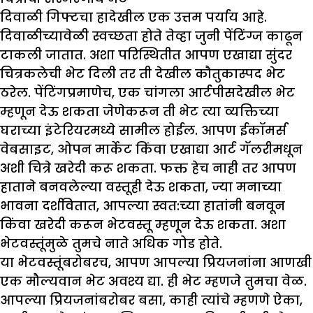
दिवाळी गिफ्टचा हादेखील एक उत्तम पर्याय आहे.
दिवाळीच्यावेळी स्वच्छता होते तेव्हा जुनी पेंटिंग्ज काढून
टाकली जातात. अशा परिस्थितीत आपण एखाद्या सुंदर
चित्रकलेची भेट दिली तर ती देखील कौतुकास्पद भेट
ठरेल. पेंटिंगप्रमाणेच, एक चांगला आर्टपीसदेखील भेट
म्हणून देऊ शकता जेणेकरून ती भेट त्या व्यक्तिच्या
घराच्या इंटेरियरमध्ये सामील होईल. आपण ईकॉमर्स
वेबसाइट, ओपन मार्केट किंवा एखाद्या आर्ट गॅलरीमधून
अशी चित्रे खरेदी करू शकता. फक्त हेच नाही तर आपण
हाताने बनवलेल्या वस्तूही देऊ शकता, ज्या मनाच्या
भावना दर्शवितात, आपल्या स्वत:च्या हातांनी बनवून
किंवा खरेदी करून भेटवस्तू म्हणून देऊ शकता. अशा
भेटवस्तूंमुळे तुमचे नाते अधिक गोड होते.
या भेटवस्तूंबरोबरच, आपण आपल्या प्रियजनांना आणखी
एक मौल्यवान भेट अवश्य द्या. ही भेट म्हणजे तुमचा वेळ.
आपल्या प्रियजनांबरोबर बसा, काही त्यांचे म्हणणे ऐका,