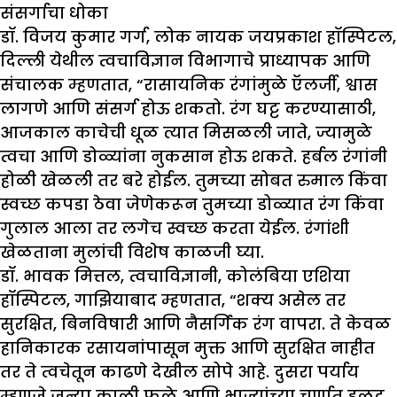
संसर्गाचा धोका
डॉ. विजय कुमार गर्ग, लोक नायक जयप्रकाश हॉस्पिटल,
दिल्ली येथील त्वचाविज्ञान विभागाचे प्राध्यापक आणि
संचालक म्हणतात, “रासायनिक रंगांमुळे ऍलर्जी, श्वास
लागणे आणि संसर्ग होऊ शकतो. रंग घट्ट करण्यासाठी,
आजकाल काचेची धूळ त्यात मिसळली जाते, ज्यामुळे
त्वचा आणि डोळ्यांना नुकसान होऊ शकते. हर्बल रंगांनी
होळी खेळली तर बरे होईल. तुमच्या सोबत रुमाल किंवा
स्वच्छ कपडा ठेवा जेणेकरून तुमच्या डोळ्यात रंग किंवा
गुलाल आला तर लगेच स्वच्छ करता येईल. रंगांशी
खेळताना मुलांची विशेष काळजी घ्या.
डॉ. भावक मित्तल, त्वचाविज्ञानी, कोलंबिया एशिया
हॉस्पिटल, गाझियाबाद म्हणतात, “शक्य असेल तर
सुरक्षित, बिनविषारी आणि नैसर्गिक रंग वापरा. ते केवळ
हानिकारक रसायनांपासून मुक्त आणि सुरक्षित नाहीत
तर ते त्वचेतून काढणे देखील सोपे आहे. दुसरा पर्याय
म्हणजे जुन्या काळी फळे आणि भाज्यांच्या चूर्णात हळद