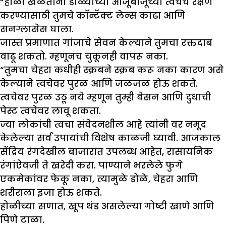
“होळी खेळताना डोळ्यांच्या आजूबाजूच्या त्वचेचे रक्षण
करण्यासाठी तुमचे कॉन्टॅक्ट लेन्स काढा आणि
सनग्लासेस घाला.
जास्त प्रमाणात गांजाचे सेवन केल्याने तुमचा रक्तदाब
वाढू शकतो. म्हणूनच चुकूनही वापरू नका.
“तुमचा चेहरा कधीही स्क्रबने स्क्रब करू नका कारण असे
केल्याने त्वचेवर पुरळ आणि जळजळ होऊ शकते.
त्वचेवर पुरळ उठू नये म्हणून तुम्ही बेसन आणि दुधाची
पेस्ट त्वचेवर लावू शकता.
ज्या लोकांची त्वचा संवेदनशील आहे त्यांनी वर नमूद
केलेल्या सर्व उपायांची विशेष काळजी घ्यावी. आजकाल
सेंद्रिय रंगदेखील बाजारात उपलब्ध आहेत, रासायनिक
रंगांऐवजी ते खरेदी करा. पाण्याने भरलेले फुगे
एकमेकांवर फेकू नका, त्यामुळे डोळे, चेहरा आणि
शरीराला इजा होऊ शकते.
होळीच्या सणात, खूप थंड असलेल्या गोष्टी खाणे आणि
पिणे टाळा.