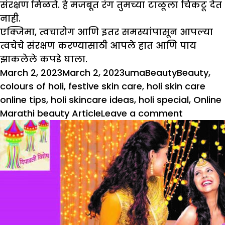
संरक्षण मिळते. हे मजबूत रंग तुमच्या टाळूला चिकटू देत
नाही.
एक्जिमा, त्वचारोग आणि इतर समस्यांपासून आपल्या
त्वचेचे संरक्षण करण्यासाठी आपले हात आणि पाय
झाकलेले कपडे घाला.
Posted
Author
Categories
Tags
March 2, 2023
March 2, 2023
uma
Beauty
Beauty
,
on
colours of holi
,
festive skin care
,
holi skin care
online tips
,
holi skincare ideas
,
holi special
,
Online
on
Marathi beauty Article
Leave a comment
Holi
Special
:
रंग
हरवण्याप
स्वतःचे
संरक्षण
कसे