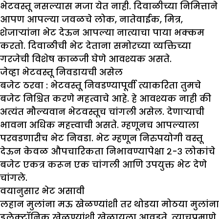
भेटवस्तू नसल्यास मजा येत नाही. दिवाळीच्या निमित्ताने
आपण आपल्या जवळचे लोक, नातेवाईक, मित्र,
शेजाऱ्यांना भेट देऊन आपल्या नात्याचा पाया भक्कम
करतो. दिवाळीची भेट देताना समोरच्या व्यक्तिच्या
गरजेची विशेष काळजी घेणे आवश्यक असते.
जेव्हा भेटवस्तू निवडायची असेल
बजेट ठरवा :
भेटवस्तू निवडण्यापूर्वी त्याकरिता तुमचे
बजेट निश्चित करणे महत्वाचे आहे. हे आवश्यक नाही की
अत्यंत मौल्यवान भेटवस्तूच चांगली असेल. देणाऱ्याची
भावना अधिक महत्त्वाची असते. म्हणूनच आपल्याला
परवडणारीच भेट निवडा. भेट म्हणून निरुपयोगी वस्तू
देऊन केवळ औपचारिकता निभावण्यापेक्षा २-३ लोकांचे
बजेट एकत्र करून एक चांगली आणि उपयुक्त भेट देणे
चांगले.
वयानुसार भेट असावी
लहान मुलांना मऊ खेळण्यांशी तर थोडया मोठया मुलांना
इलेक्ट्रॉनिक खेळण्यांशी खेळायला आवडते. त्याचप्रमाणे,