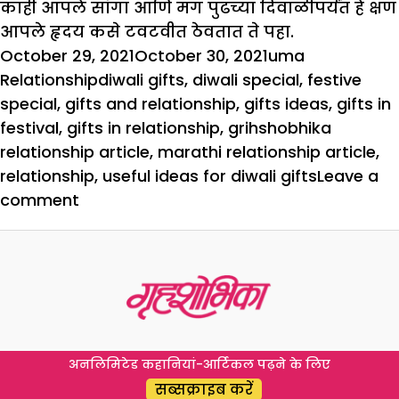
काही आपले सांगा आणि मग पुढच्या दिवाळीपर्यंत हे क्षण
आपले हृदय कसे टवटवीत ठेवतात ते पहा.
Posted
Author
Categories
October 29, 2021
October 30, 2021
uma
on
Tags
Relationship
diwali gifts
,
diwali special
,
festive
special
,
gifts and relationship
,
gifts ideas
,
gifts in
festival
,
gifts in relationship
,
grihshobhika
relationship article
,
marathi relationship article
,
relationship
,
useful ideas for diwali gifts
Leave a
on
comment
Diwali
Special:
त्यांना
आपल्या
भेटवस्तू
आणि
अनलिमिटेड कहानियां-आर्टिकल पढ़ने के लिए
भरपूर
सब्सक्राइब करें
प्रेमाची