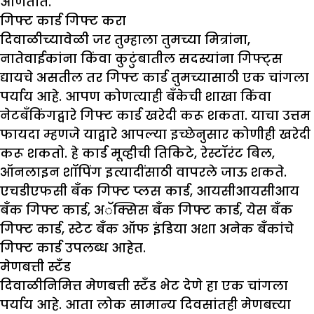
आणतात.
गिफ्ट कार्ड गिफ्ट करा
दिवाळीच्यावेळी जर तुम्हाला तुमच्या मित्रांना,
नातेवाईकांना किंवा कुटुंबातील सदस्यांना गिफ्ट्स
द्यायचे असतील तर गिफ्ट कार्ड तुमच्यासाठी एक चांगला
पर्याय आहे. आपण कोणत्याही बँकेची शाखा किंवा
नेटबँकिंगद्वारे गिफ्ट कार्ड खरेदी करू शकता. याचा उत्तम
फायदा म्हणजे याद्वारे आपल्या इच्छेनुसार कोणीही खरेदी
करू शकतो. हे कार्ड मूव्हीची तिकिटे, रेस्टॉरंट बिल,
ऑनलाइन शॉपिंग इत्यादींसाठी वापरले जाऊ शकते.
एचडीएफसी बँक गिफ्ट प्लस कार्ड, आयसीआयसीआय
बँक गिफ्ट कार्ड, अॅक्सिस बँक गिफ्ट कार्ड, येस बँक
गिफ्ट कार्ड, स्टेट बँक ऑफ इंडिया अशा अनेक बँकांचे
गिफ्ट कार्ड उपलब्ध आहेत.
मेणबत्ती स्टँड
दिवाळीनिमित्त मेणबत्ती स्टँड भेट देणे हा एक चांगला
पर्याय आहे. आता लोक सामान्य दिवसांतही मेणबत्त्या