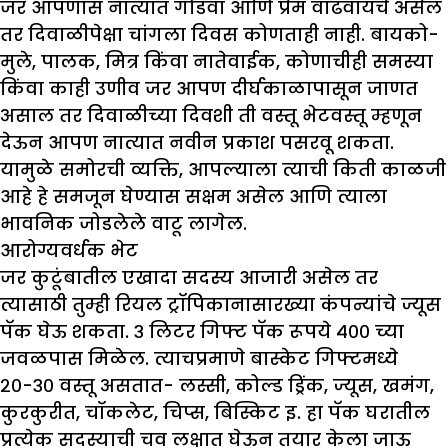
जर आपणास नात्यात गोडवा आणि प्रेम वाढवायचे असेल
तर दिवाळीपेक्षा चांगला दिवस कोणताही नाही. बायको-
मुले, पालक, मित्र किंवा नातेवाईक, कोणाचीही समस्या
किंवा काही उणीव जर आपण दीर्घकाळापासून जाणत
असाल तर दिवाळीच्या दिवशी ती वस्तू भेटवस्तू म्हणून
देऊन आपण नात्यात नवीन प्रकाश पसरवू शकता.
यामुळे समोरची व्यक्ति, आपल्याला त्याची किती काळजी
आहे हे समजून घेण्यास सक्षम असेल आणि त्याला
भावनिक जोडलेले वाटू लागेल.
आरोग्यवर्धक भेट
जर कुटूंबातील एखादा सदस्य आजारी असेल तर
त्यासाठी तुम्ही रियल ट्रॉपिकानासारख्या कंपन्यांचे ज्यूस
पॅक घेऊ शकता. ३ लिटर गिफ्ट पॅक रूपये ४०० च्या
जवळपास मिळेल. त्याचप्रमाणे बास्केट गिफ्टमध्ये
२०-३० वस्तू असतात- लस्सी, कोल्ड ड्रिंक, ज्यूस, खमंग,
कुरकुरीत, चॉकलेट, चिप्स, बिस्किट इ. हा पॅक घरातील
प्रत्येक सदस्याची चव लक्षात घेऊन तयार केला जाऊ