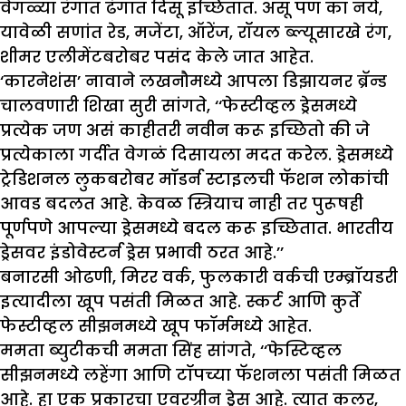
वेगळ्या रंगात ढंगात दिसू इच्छितात. असू पण का नये,
यावेळी सणांत रेड, मजेंटा, ऑरेंज, रॉयल ब्ल्यूसारखे रंग,
शीमर एलीमेंटबरोबर पसंद केले जात आहेत.
‘कारनेशंस’ नावाने लखनौमध्ये आपला डिझायनर ब्रॅन्ड
चालवणारी शिखा सुरी सांगते, ‘‘फेस्टीव्हल ड्रेसमध्ये
प्रत्येक जण असं काहीतरी नवीन करू इच्छितो की जे
प्रत्येकाला गर्दीत वेगळं दिसायला मदत करेल. ड्रेसमध्ये
ट्रेडिशनल लुकबरोबर मॉडर्न स्टाइलची फॅशन लोकांची
आवड बदलत आहे. केवळ स्त्रियाच नाही तर पुरूषही
पूर्णपणे आपल्या ड्रेसमध्ये बदल करू इच्छितात. भारतीय
ड्रेसवर इंडोवेस्टर्न ड्रेस प्रभावी ठरत आहे.’’
बनारसी ओढणी, मिरर वर्क, फुलकारी वर्कची एम्ब्रॉयडरी
इत्यादीला खूप पसंती मिळत आहे. स्कर्ट आणि कुर्ते
फेस्टीव्हल सीझनमध्ये खूप फॉर्ममध्ये आहेत.
ममता ब्युटीकची ममता सिंह सांगते, ‘‘फेस्टिव्हल
सीझनमध्ये लहेंगा आणि टॉपच्या फॅशनला पसंती मिळत
आहे. हा एक प्रकारचा एवरग्रीन ड्रेस आहे. त्यात कलर,