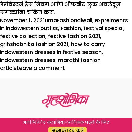
इंडोवेस्टर्न ड्रेस निवडा आणि ऑफबीट लुक अवलंबून
सगळ्यांना चकित करा.
Posted
Author
Categories
Tags
November 1, 2021
uma
Fashion
diwali
,
expreiments
on
in indowestern outfits
,
Fashion
,
festival special
,
festive collection
,
festive fashion 2021
,
grihshobhika fashion 2021
,
how to carry
indowestern dresses in festive season
,
indowestern dresses
,
marathi fashion
on
article
Leave a comment
Diwali
Special:
उत्सवातील
पेहरावांचा
इंडोवेस्टर्न
अंदाज
अनलिमिटेड कहानियां-आर्टिकल पढ़ने के लिए
सब्सक्राइब करें