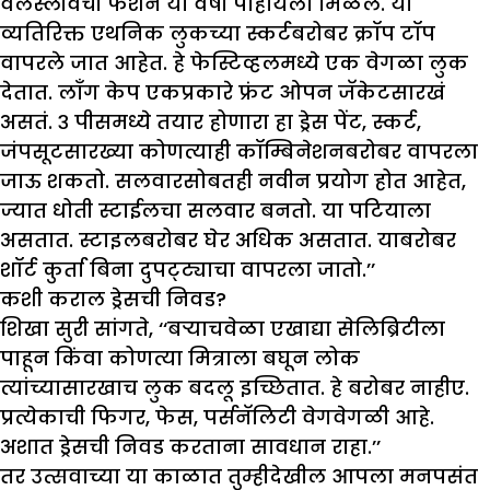
वेलस्लीवची फॅशन या वर्षी पाहायला मिळेल. या
व्यतिरिक्त एथनिक लुकच्या स्कर्टबरोबर क्रॉप टॉप
वापरले जात आहेत. हे फेस्टिव्हलमध्ये एक वेगळा लुक
देतात. लाँग केप एकप्रकारे फ्रंट ओपन जॅकेटसारखं
असतं. ३ पीसमध्ये तयार होणारा हा ड्रेस पेंट, स्कर्ट,
जंपसूटसारख्या कोणत्याही कॉम्बिनेशनबरोबर वापरला
जाऊ शकतो. सलवारसोबतही नवीन प्रयोग होत आहेत,
ज्यात धोती स्टाईलचा सलवार बनतो. या पटियाला
असतात. स्टाइलबरोबर घेर अधिक असतात. याबरोबर
शॉर्ट कुर्ता बिना दुपट्ट्याचा वापरला जातो.’’
कशी कराल ड
सची निवड
?
शिखा सुरी सांगते, ‘‘बऱ्याचवेळा एखाद्या सेलिब्रिटीला
पाहून किंवा कोणत्या मित्राला बघून लोक
त्यांच्यासारखाच लुक बदलू इच्छितात. हे बरोबर नाहीए.
प्रत्येकाची फिगर, फेस, पर्सनॅलिटी वेगवेगळी आहे.
अशात ड्रेसची निवड करताना सावधान राहा.’’
तर उत्सवाच्या या काळात तुम्हीदेखील आपला मनपसंत