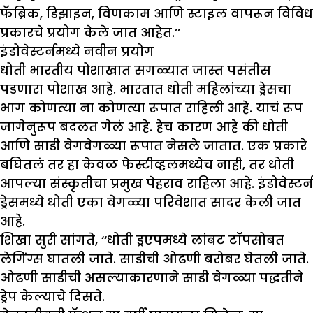
फॅब्रिक, डिझाइन, विणकाम आणि स्टाइल वापरून विविध
प्रकारचे प्रयोग केले जात आहेत.’’
इंडोवेस्टर्नमध्ये नवीन प्रयोग
धोती भारतीय पोशाखात सगळ्यात जास्त पसंतीस
पडणारा पोशाख आहे. भारतात धोती महिलांच्या ड्रेसचा
भाग कोणत्या ना कोणत्या रूपात राहिली आहे. याचं रूप
जागेनुरूप बदलत गेलं आहे. हेच कारण आहे की धोती
आणि साडी वेगवेगळ्या रूपात नेसले जातात. एक प्रकारे
बघितलं तर हा केवळ फेस्टीव्हलमध्येच नाही, तर धोती
आपल्या संस्कृतीचा प्रमुख पेहराव राहिला आहे. इंडोवेस्टर्न
ड्रेसमध्ये धोती एका वेगळ्या परिवेशात सादर केली जात
आहे.
शिखा सुरी सांगते, ‘‘धोती ड्रएपमध्ये लांबट टॉपसोबत
लेगिंग्स घातली जाते. साडीची ओढणी बरोबर घेतली जाते.
ओढणी साडीची असल्याकारणाने साडी वेगळ्या पद्धतीने
ड्रेप केल्याचे दिसते.