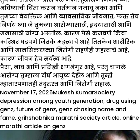
भविष्याची चिंता करून वर्तमान गमावू नका आणि
तुमच्या वैयक्तिक आणि व्यावसायिक जीवनात, फक्त तेच
निर्णय घ्या जे तुमच्या आरोग्यासाठी, हृदयासाठी आणि
मनासाठी योग्य असतील. कारण पैसे कमवणे किंवा
करिअर घडवणे जितके महत्त्वाचे आहे तितकेच शारीरिक
आणि मानसिकदृष्ट्या निरोगी राहणेही महत्त्वाचे आहे,
कारण जीवन हेच ​​सर्वस्व आहे.
पैसा, नाव आणि प्रसिद्धी क्षणभंगुर आहे, परंतु चांगले
आरोग्य तुम्हाला दीर्घ आयुष्य देईल आणि तुम्ही
म्हातारपणातही तंदुरुस्त आणि निरोगी राहाल.
Posted
Author
Categories
Tags
November 17, 2025
Mukesh Kumar
Society
on
depression among youth generation
,
drug using
genz
,
future of genz
,
genz chasing name and
fame
,
grihshobhika marathi society article
,
online
marathi article on genz