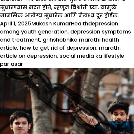
सुधारण्यास मदत होते, म्हणून विश्रांती घ्या. यामुळे
मानसिक आरोग्य सुधारेल आणि नैराश्य दूर होईल.
Posted
Author
Categories
Tags
April 1, 2025
Mukesh Kumar
Health
depression
on
among youth generation
,
depression symptoms
and treatment
,
grihshobhika marathi health
article
,
how to get rid of depression
,
marathi
article on depression
,
social media ka lifestyle
par asar