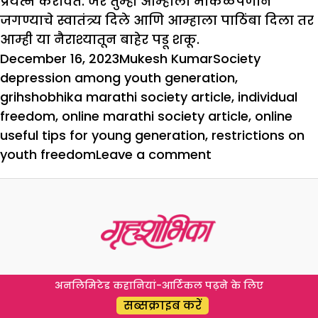
प्रयत्न करावेत. जर तुम्ही आम्हाला मोकळेपणाने
जगण्याचे स्वातंत्र्य दिले आणि आम्हाला पाठिंबा दिला तर
आम्ही या नैराश्यातून बाहेर पडू शकू.
Posted
Author
Categories
Tags
December 16, 2023
Mukesh Kumar
Society
on
depression among youth generation
,
grihshobhika marathi society article
,
individual
freedom
,
online marathi society article
,
online
useful tips for young generation
,
restrictions on
on
youth freedom
Leave a comment
तरुणांच्या
स्वातंत्र्यावर
बंधने
का
आहेत?
अनलिमिटेड कहानियां-आर्टिकल पढ़ने के लिए
सब्सक्राइब करें