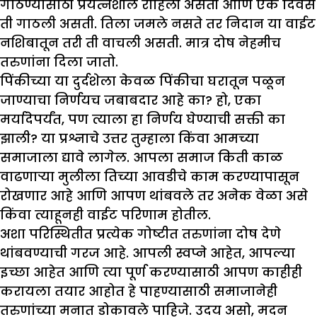
गाठण्यासाठी प्रयत्नशील राहिली असती आणि एक दिवस
ती गाठली असती. तिला जमले नसते तर निदान या वाईट
नशिबातून तरी ती वाचली असती. मात्र दोष नेहमीच
तरुणांना दिला जातो.
पिंकीच्या या दुर्दशेला केवळ पिंकीचा घरातून पळून
जाण्याचा निर्णयच जबाबदार आहे का? हो, एका
मर्यादेपर्यंत, पण त्याला हा निर्णय घेण्याची सक्ती का
झाली? या प्रश्नाचे उत्तर तुम्हाला किंवा आमच्या
समाजाला द्यावे लागेल. आपला समाज किती काळ
वाढणार्‍या मुलीला तिच्या आवडीचे काम करण्यापासून
रोखणार आहे आणि आपण थांबवले तर अनेक वेळा असे
किंवा त्याहूनही वाईट परिणाम होतील.
अशा परिस्थितीत प्रत्येक गोष्टीत तरुणांना दोष देणे
थांबवण्याची गरज आहे. आपली स्वप्ने आहेत, आपल्या
इच्छा आहेत आणि त्या पूर्ण करण्यासाठी आपण काहीही
करायला तयार आहोत हे पाहण्यासाठी समाजानेही
तरुणांच्या मनात डोकावले पाहिजे. उदय असो, मदन