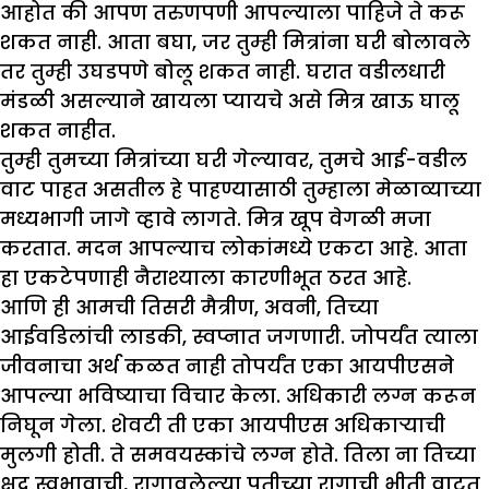
आहोत की आपण तरुणपणी आपल्याला पाहिजे ते करू
शकत नाही. आता बघा, जर तुम्ही मित्रांना घरी बोलावले
तर तुम्ही उघडपणे बोलू शकत नाही. घरात वडीलधारी
मंडळी असल्याने खायला प्यायचे असे मित्र खाऊ घालू
शकत नाहीत.
तुम्ही तुमच्या मित्रांच्या घरी गेल्यावर, तुमचे आई-वडील
वाट पाहत असतील हे पाहण्यासाठी तुम्हाला मेळाव्याच्या
मध्यभागी जागे व्हावे लागते. मित्र खूप वेगळी मजा
करतात. मदन आपल्याच लोकांमध्ये एकटा आहे. आता
हा एकटेपणाही नैराश्याला कारणीभूत ठरत आहे.
आणि ही आमची तिसरी मैत्रीण, अवनी, तिच्या
आईवडिलांची लाडकी, स्वप्नात जगणारी. जोपर्यंत त्याला
जीवनाचा अर्थ कळत नाही तोपर्यंत एका आयपीएसने
आपल्या भविष्याचा विचार केला. अधिकारी लग्न करून
निघून गेला. शेवटी ती एका आयपीएस अधिकाऱ्याची
मुलगी होती. ते समवयस्कांचे लग्न होते. तिला ना तिच्या
क्षुद्र स्वभावाची, रागावलेल्या पतीच्या रागाची भीती वाटत