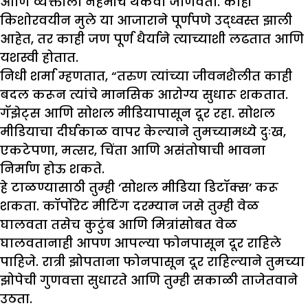
आणि व्यक्तीला नेहमीच थकवा जाणवतो. काही
किशोरवयीन मुले या आजाराने पूर्णपणे उद्ध्वस्त झाली
आहेत, तर काही जण पूर्ण धैर्याने त्याच्याशी लढतात आणि
यशस्वी होतात.
निधी शर्मा म्हणतात, “तरुण त्यांच्या जीवनशैलीत काही
बदल करून त्यांचे मानसिक आरोग्य सुधारू शकतात.
गॅझेट्स आणि सोशल मीडियापासून दूर रहा. सोशल
मीडियाचा दीर्घकाळ वापर केल्याने तुमच्यामध्ये दुःख,
एकटेपणा, मत्सर, चिंता आणि असंतोषाची भावना
निर्माण होऊ शकते.
हे टाळण्यासाठी तुम्ही ‘सोशल मीडिया डिटॉक्स’ करू
शकता. कॉर्पोरेट मीटिंग दरम्यान जसे तुम्ही वेळ
घालवता तसेच कुटुंब आणि मित्रांसोबत वेळ
घालवतानाही आपण आपल्या फोनपासून दूर राहिले
पाहिजे. रात्री झोपताना फोनपासून दूर राहिल्याने तुमच्या
झोपेची गुणवत्ता सुधारते आणि तुम्ही सकाळी ताजेतवाने
उठता.