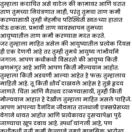
तुम्हाला कदाचित असे वाटेल की कामावर आणि घरात
ताण तुमच्या नियंत्रणात नाही, परंतु तुमचा ताण कमी
करण्यासाठी तुम्ही नेहमीच परिस्थिती स्वतःच्या हातात
घेऊ शकता. प्रभावी ताण व्यवस्थापन तुमच्या
आयुष्यातील ताण कमी करण्यास मदत करते.
जर तुम्हाला माहित असेल की आयुष्यातील प्रत्येक दिवस
ही एक देणगी आहे तर तुम्ही तुमचे आयुष्य गांभीर्याने
जगाल. आपण कधीकधी विसरतो की आयुष्य किती
क्षणभंगुर आहे आणि आपण किती मौल्यवान आहोत.
तुम्हाला किती अडचणी आल्या आहेत हे फक्त तुम्हालाच
माहिती आहे. तू किती शौर्य दाखवले आहेस हे तुझे हृदय
जाणते. चिंता आणि नैराश्य टाळण्यासाठी, तुम्ही किती
मौल्यवान आहात हे देखील तुम्हाला माहित असले पाहिजे.
आपण आपल्या दैनंदिन जीवनात राजधानी एक्सप्रेसच्या
वेगाने धावत आहोत आणि प्रत्येकावर दुसऱ्यापेक्षा पुढे
जाण्याचा खूप दबाव आहे. स्पर्धा चांगली आहे, पण
कधीकधी गती कमी केल्याने तुमचे मानसिक आरोग्य