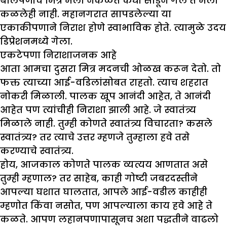
बालपणीचे मित्र मला नकळत कधी सोडून गेले ते मला
कळलेही नाही. महानगरात सापडलेल्या या
एकाकीपणाने निराश होणे स्वाभाविक होते. त्यामुळे उदय
डिप्रेशनमध्ये गेला.
एकटेपणा निराशाजनक आहे
आता आमचा दुसरा मित्र मदनची ओळख करून देतो. तो
फक्त त्याच्या आई-वडिलांसोबत राहतो. त्याच शहरात
नोकरी मिळाली. पालक खूप आनंदी आहेत, ते आनंदी
आहेत पण त्यांचीही निराशा झाली आहे. जे स्वातंत्र्य
मिळाले नाही. तुम्ही कोणते स्वातंत्र्य विचारता? कसले
स्वातंत्र्य? तर त्याचे उत्तर म्हणजे तुम्हाला हवे तसे
करण्याचे स्वातंत्र्य.
होय, आजकाल कोणते पालक व्यत्यय आणतात असे
तुम्ही म्हणाल? तर साहेब, काही गोष्टी जबरदस्तीने
आपल्या घशात घालतात, आपले आई-वडील काहीही
म्हणोत किंवा नसोत, पण आपल्याला काय हवे आहे ते
कळते. आपण लहानपणापासूनच अशा पद्धतीने वाढलो