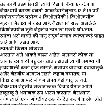
तर काही तरुणांसाठी, त्यांचे दिसणे किंवा एकटेपणा
नैराश्याचे कारण बनतो. आकडेवारीनुसार, १३ ते १५ वर्षे
वयोगटातील प्रत्येक ४ किशोरांपैकी १ किशोरवयीन
मुलगा नैराश्याने ग्रस्त आहे. नैराश्याने ग्रस्त असलेले
किशोरवयीन मुले नेहमीच स्वतःला एकटे शोधतात.
त्यांना असे वाटते की जणू संपूर्ण जमाव त्यांच्याकडे पाहत
आहे आणि हसत आहे.
स्वतःची किंमत ओळखा
भारतात असे आकडे वाढत आहेत. जसजसे लोक या
आजाराला बळी पडू लागतात तसतसे त्यांची जगण्याची
इच्छाशक्ती कमी होऊ लागते. मनावर वाढत्या दबावामुळे
शरीर नेहमीच अस्वस्थ राहते. लहान वयातच, या
किशोरांना आपले जीवन संपवावेसे वाटू लागते.
नैराश्यात नेहमीच नकारात्मक विचार येतात आणि
हळूहळू ते भयानक रूप धारण करतात. नैराश्यात,
कोणत्याही एका गोष्टीवर लक्ष केंद्रित करणे कठीण होते