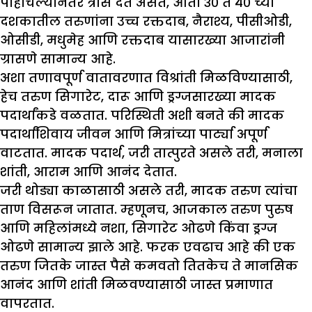
पोहोचल्यानंतर त्रास देत असत, आता ३० ते ४० च्या
दशकातील तरुणांना उच्च रक्तदाब, नैराश्य, पीसीओडी,
ओसीडी, मधुमेह आणि रक्तदाब यासारख्या आजारांनी
ग्रासणे सामान्य आहे.
अशा तणावपूर्ण वातावरणात विश्रांती मिळविण्यासाठी,
हेच तरुण सिगारेट, दारू आणि ड्रग्जसारख्या मादक
पदार्थांकडे वळतात. परिस्थिती अशी बनते की मादक
पदार्थांशिवाय जीवन आणि मित्रांच्या पार्ट्या अपूर्ण
वाटतात. मादक पदार्थ, जरी तात्पुरते असले तरी, मनाला
शांती, आराम आणि आनंद देतात.
जरी थोड्या काळासाठी असले तरी, मादक तरुण त्यांचा
ताण विसरून जातात. म्हणूनच, आजकाल तरुण पुरुष
आणि महिलांमध्ये नशा, सिगारेट ओढणे किंवा ड्रग्ज
ओढणे सामान्य झाले आहे. फरक एवढाच आहे की एक
तरुण जितके जास्त पैसे कमवतो तितकेच ते मानसिक
आनंद आणि शांती मिळवण्यासाठी जास्त प्रमाणात
वापरतात.