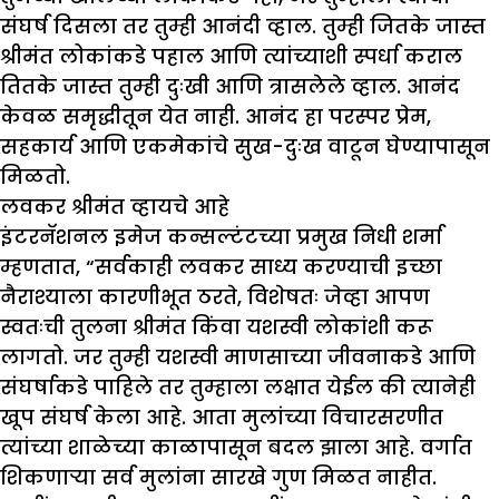
संघर्ष दिसला तर तुम्ही आनंदी व्हाल. तुम्ही जितके जास्त
श्रीमंत लोकांकडे पहाल आणि त्यांच्याशी स्पर्धा कराल
तितके जास्त तुम्ही दुःखी आणि त्रासलेले व्हाल. आनंद
केवळ समृद्धीतून येत नाही. आनंद हा परस्पर प्रेम,
सहकार्य आणि एकमेकांचे सुख-दुःख वाटून घेण्यापासून
मिळतो.
लवकर श्रीमंत व्हायचे आहे
इंटरनॅशनल इमेज कन्सल्टंटच्या प्रमुख निधी शर्मा
म्हणतात, “सर्वकाही लवकर साध्य करण्याची इच्छा
नैराश्याला कारणीभूत ठरते, विशेषतः जेव्हा आपण
स्वतःची तुलना श्रीमंत किंवा यशस्वी लोकांशी करू
लागतो. जर तुम्ही यशस्वी माणसाच्या जीवनाकडे आणि
संघर्षाकडे पाहिले तर तुम्हाला लक्षात येईल की त्यानेही
खूप संघर्ष केला आहे. आता मुलांच्या विचारसरणीत
त्यांच्या शाळेच्या काळापासून बदल झाला आहे. वर्गात
शिकणाऱ्या सर्व मुलांना सारखे गुण मिळत नाहीत.