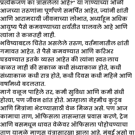
प्रत्येकजण का त्रासलेला आहे?” या गाण्याच्या ओळी
आजच्या तरुणांना पूर्णपणे समर्पित आहेत, ज्यांनी शांती
आणि आरामदायी जीवनाच्या लोभात, अर्ध्याहून अधिक
आयुष्य पैसे कमवण्याच्या शर्यतीत घालवले आहे आणि
त्यांना ते कळतही नाही.
भविष्याबद्दल चिंतेत असलेले तरुण, वर्तमानातील शांती
गमावत आहेत. ते पैसे कमवण्यात आणि करिअर
घडवण्यात इतके व्यस्त आहेत की त्यांना स्वतःलाच
कळत नाही की सकाळ कधी संध्याकाळ होते, कधी
संध्याकाळ कधी रात्र होते, कधी दिवस कधी महिने आणि
वर्षांमध्ये बदलतात.
मागे वळून पाहिले तर, कमी सुविधा आणि कमी संधी
होत्या, पण जीवन शांत होते. आम्हाला नेहमीच कुटुंब
आणि मित्रांना भेटण्यासाठी वेळ मिळत असे. पण आज
कामाचा ताण, ऑफिसला तासन्तास प्रवास करणे, ट्रेन
आणि बसमधून धावत वेळेवर ऑफिसला पोहोचण्याचा
ताण यामुळे माणूस यंत्रासारखा झाला आहे. मुंबई असो वा