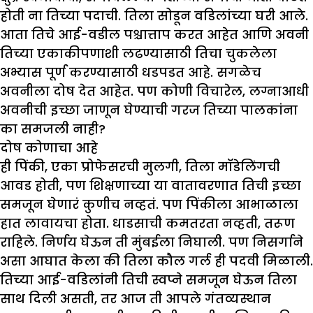
होती ना तिच्या पदाची. तिला सोडून वडिलांच्या घरी आले.
आता तिचे आई-वडील पश्चात्ताप करत आहेत आणि अवनी
तिच्या एकाकीपणाशी लढण्यासाठी तिचा चुकलेला
अभ्यास पूर्ण करण्यासाठी धडपडत आहे. सगळेच
अवनीला दोष देत आहेत. पण कोणी विचारेल, लग्नाआधी
अवनीची इच्छा जाणून घेण्याची गरज तिच्या पालकांना
का समजली नाही?
दोष कोणाचा आहे
ही पिंकी, एका प्रोफेसरची मुलगी, तिला मॉडेलिंगची
आवड होती, पण शिक्षणाच्या या वातावरणात तिची इच्छा
समजून घेणारं कुणीच नव्हतं. पण पिंकीला आभाळाला
हात लावायचा होता. धाडसाची कमतरता नव्हती, तरूण
राहिले. निर्णय घेऊन ती मुंबईला निघाली. पण निसर्गाने
असा आघात केला की तिला कौल गर्ल ही पदवी मिळाली.
तिच्या आई-वडिलांनी तिची स्वप्ने समजून घेऊन तिला
साथ दिली असती, तर आज ती आपले गंतव्यस्थान