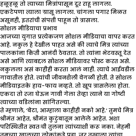
हळूहळू तो त्याच्या मित्रांपासून दूर राहू लागला.
एकटेपणा त्याला ग्रासू लागला. चांगला पगार मिळत
असूनही, इतरांची संपत्ती पाहून तो त्रासला.
सोशल मीडियाचा प्रभाव
आजच्या युगात प्रत्येकजण सोशल मीडियाचा वापर करत
आहे. नकुल हे देखील पाहत असे की त्याचे मित्र त्यांच्या
पालकांना किती आनंदी ठेवतात. तो त्यांना भेटवस्तू देत
असे आणि त्याबद्दल सोशल मीडियावर पोस्ट करत असे.
नकुलला असं काहीही करता आलं नाही. त्याचे आईवडील
गावातील होते. त्यांची जीवनशैली वेगळी होती. ते सोशल
मीडियाइतके हाय-फाय नव्हते. तो खूप त्रासलेला होता.
एकदा तो रजा घेऊन गावी गेला तेव्हा त्याने या गोष्टी
त्याच्या वडिलांना सांगितल्या.
ते म्हणाले, ‘बेटा, आम्हाला काहीही नको आहे.’ तुमचे मित्र
श्रीमंत आहेत, श्रीमंत कुटुंबातून आलेले आहेत. अशा
परिस्थितीत स्वतःची तुलना त्यांच्याशी करू नका. नेहमी
तुमच्या खालच्या लोकांकडे पहा, जर तुम्हाला त्यांचा