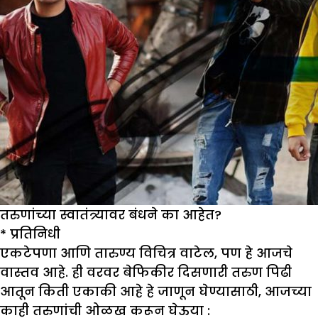
तरुणांच्या स्वातंत्र्यावर बंधने का आहेत?
* प्रतिनिधी
एकटेपणा आणि तारुण्य विचित्र वाटेल, पण हे आजचे
वास्तव आहे. ही वरवर बेफिकीर दिसणारी तरुण पिढी
आतून किती एकाकी आहे हे जाणून घेण्यासाठी, आजच्या
काही तरुणांची ओळख करून घेऊया :