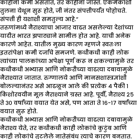
काहींना कमी असतात, तर काहींना जास्त. एकमेकांशी
तुलना येथून सुरू होते, जी नंतर संपत्तीपर्यंत पोहोचते.
संपत्ती ही यशाशी समतुल्य आहे.”
तरुणांमध्ये नैराश्याचा आजार वाढत असलेल्या देशांच्या
यादीत भारत झपाट्याने सामील होत आहे. याची अनेक
कारणे आहेत. यातील मुख्य कारण म्हणजे स्वतःला
इतरांपेक्षा कमी दर्जाचे समजणे. कधीकधी काही लोक
त्यांच्या पालकांच्या अपेक्षा पूर्ण करू न शकल्यामुळे तर
कधीकधी अभ्यास आणि नोकरीच्या वाढत्या दबावामुळे
नैराश्यात जातात. रुग्णालये आणि मानसशास्त्रज्ञांशी
बोलल्यानंतर असे आढळून आले की प्रत्येक ४ पैकी १
किशोरवयीन मूल नैराश्याने ग्रस्त आहे. पूर्वी, नैराश्य २५
ते ३० वर्षांच्या वयात येत असे, पण आता ते १६-१७ वर्षांच्या
वयात सुरू होते.
कधीकधी अभ्यास आणि नोकरीच्या वाढत्या दबावामुळे
नैराश्य येते, तर कधीकधी काही लोकांचे कुटुंब आणि
काही लोकांचे तुटलेले नातेसंबंध त्याचे कारण बनतात.