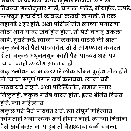
तिथली जीवनशैली कंपनीनुसार राखावी लागली.
तिथल्या गरजेनुसार गाडी, चांगला फ्लॅट, मोबाईल, कपडे,
परफ्यूम इत्यादींची व्यवस्था करावी लागली. ते एक
महागडे शहर होते. अशा परिस्थितीत त्याच्या पगाराचा
मोठा भाग यावर खर्च होत होता. तो पैसे वाचवू शकला
नाही. दुसरीकडे, त्याच्या पालकांना वाटले की आता
नकुलने घरी पैसे पाठवावेत. तो ते सांगण्यास कचरत
होता. नकुल अधूनमधून काही पैसे पाठवत असे पण
त्याचा काही उपयोग झाला नाही.
नकुलसोबत काम करणारे लोक श्रीमंत कुटुंबातील होते.
तो त्याचा संपूर्ण पगार खर्च करायचा. त्यांना घरी
पाठवायचे नव्हते. अशा परिस्थितीत, समान पगार
मिळूनही, नकुल गरीब वाटत होता. इतर श्रीमंत दिसत
होते. ज्या महिन्यात
नकुल घरी पैसे पाठवत असे, त्या संपूर्ण महिन्यात
कोणताही अनावश्यक खर्च होणार नाही. त्याच्या मित्रांना
पैसे खर्च करताना पाहून तो नैराश्याचा बळी बनला.