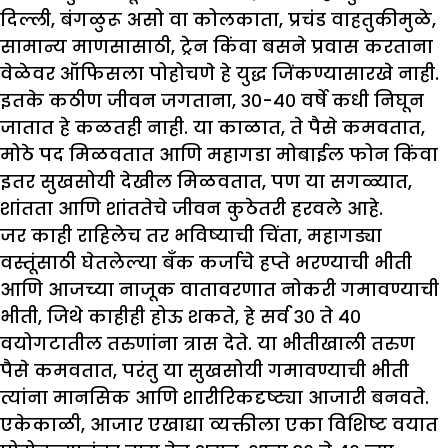
दिल्ली, बंगळुरू असो वा कोलकाता, प्रचंड वाहतुकीमुळे,
सामान्य माणसासाठी, ट्रेन किंवा बसने प्रवास करताना
वेळेवर ऑफिसला पोहोचणे हे युद्ध जिंकण्यासारखे नाही.
इतके कठीण जीवन जगताना, ३०-४० वर्षे कधी निघून
जातात हे कळतही नाही. या काळात, ते पैसे कमवतात,
मोठे पद मिळवतात आणि महागडा मोबाईल फोन किंवा
इतर सुखसोयी देखील मिळवतात, पण या सगळ्यात,
शांतता आणि शांततेचे जीवन कुठेतरी हरवले आहे.
जर काही राहिलेच तर भविष्याची चिंता, महागड्या
वस्तूंसाठी घेतलेल्या बँक कर्जाचे हप्ते भरण्याची भीती
आणि आजच्या नाजूक वातावरणात नोकरी गमावण्याची
भीती, जिथे काहीही होऊ शकते, हे सर्व ३० ते ४०
वयोगटातील तरुणांना त्रास देते. या भीतीखाली तरुण
पैसे कमवतात, परंतु या सुखसोयी गमावण्याची भीती
त्यांना मानसिक आणि शारीरिकदृष्ट्या आजारी बनवते.
एकेकाळी, आजार एखाद्या व्यक्तीला एका विशिष्ट वयात