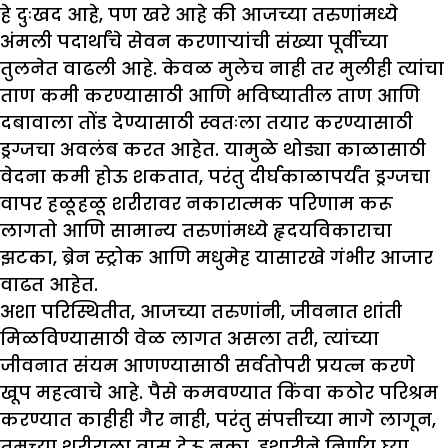
हे दुःखद आहे, पण खरे आहे की आजच्या तरुणांमध्ये
अंमली पदार्थांचे सेवन करणाऱ्यांची संख्या पूर्वीच्या
तुलनेत वाढली आहे. केवळ मुलेच नाही तर मुलीही त्यांचा
ताण कमी करण्यासाठी आणि भविष्यातील ताण आणि
दबावाला तोंड देण्यासाठी स्वतःला तयार करण्यासाठी
ड्रग्जचा अवलंब करत आहेत. यामुळे थोड्या काळासाठी
वेदना कमी होऊ शकतात, परंतु दीर्घकाळापर्यंत ड्रग्जचा
वापर हळूहळू शरीरावर नकारात्मक परिणाम करू
लागतो आणि सामान्य तरुणांमध्ये हृदयविकाराचा
झटका, ब्रेन स्ट्रोक आणि मधुमेह यासारखे गंभीर आजार
वाढत आहेत.
अशा परिस्थितीत, आजच्या तरुणांनी, जीवनात शांती
मिळविण्यासाठी वेळ लागत असला तरी, त्यांच्या
जीवनात संयम आणण्यासाठी सर्वतोपरी प्रयत्न करणे
खूप महत्वाचे आहे. पैसे कमवण्यात किंवा कठोर परिश्रम
करण्यात काहीही गैर नाही, परंतु संपत्तीच्या मागे लागून,
तुमच्या शरीराला त्रास देऊ नका. हुशारीने निर्णय घ्या,