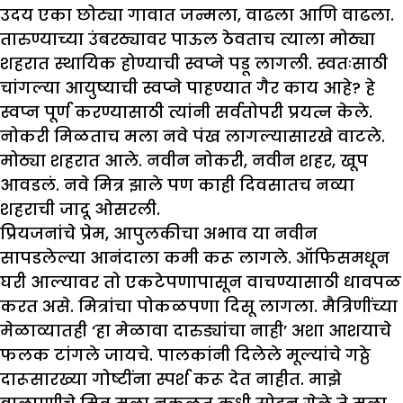
उदय एका छोट्या गावात जन्मला, वाढला आणि वाढला.
तारुण्याच्या उंबरठ्यावर पाऊल ठेवताच त्याला मोठ्या
शहरात स्थायिक होण्याची स्वप्ने पडू लागली. स्वतःसाठी
चांगल्या आयुष्याची स्वप्ने पाहण्यात गैर काय आहे? हे
स्वप्न पूर्ण करण्यासाठी त्यांनी सर्वतोपरी प्रयत्न केले.
नोकरी मिळताच मला नवे पंख लागल्यासारखे वाटले.
मोठ्या शहरात आले. नवीन नोकरी, नवीन शहर, खूप
आवडलं. नवे मित्र झाले पण काही दिवसातच नव्या
शहराची जादू ओसरली.
प्रियजनांचे प्रेम, आपुलकीचा अभाव या नवीन
सापडलेल्या आनंदाला कमी करू लागले. ऑफिसमधून
घरी आल्यावर तो एकटेपणापासून वाचण्यासाठी धावपळ
करत असे. मित्रांचा पोकळपणा दिसू लागला. मैत्रिणींच्या
मेळाव्यातही ‘हा मेळावा दारुड्यांचा नाही’ अशा आशयाचे
फलक टांगले जायचे. पालकांनी दिलेले मूल्यांचे गठ्ठे
दारूसारख्या गोष्टींना स्पर्श करू देत नाहीत. माझे