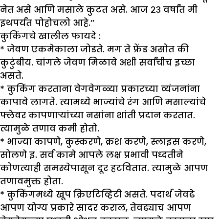
नेत असे आणि मसाले कुटत असे. आज २३ वर्षांत मी
इथपर्यंत पोहोचलो आहे.’’
कुकिंगचे खालील फायदे :
* जेवण एकमेकाला जोडते. मग ते फ्रेंड असोत की
कुटुंबीय. चांगले जेवण मिळावे अशी सर्वांचीच इच्छा
असते.
* कुकिंग करताना वेगवेगळ्या प्रकारच्या व्यंजनांना
कापावे लागते. त्यामध्ये भाज्यांचे रंग आणि मसाल्यांचे
फ्लेवर कापणाऱ्यांच्या नसांना शांती प्रदान करतात.
त्यामुळे तणाव कमी होतो.
* भाज्या कापणे, कुस्करणे, क्रश करणे, स्लाइस करणे,
सोलणे इ. सर्व कामे आपले लक्ष प्रभावी पध्दतीने
कोणत्याही समस्येपासून दूर हटवितात. त्यामुळे आपण
तणावमुक्त होता.
* कुकिंगमध्ये खूप क्रिएटिव्हिटी असते. पदार्थ जेवढे
आपण योग्य प्रकारे सादर कराल, तेवढ्याच आपण