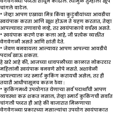
वेगवेगळ्या पध्दती शोधून काढाल. त्यामुळे तुम्हाला खूप
चांगले वाटेल.
* जेव्हा आपण एखाद्या मित्र किंवा कुटुंबीयांच्या आवडीचा
स्वयंपाक करता आणि खूश होऊन ते ग्रहण करतात, तेव्हा
आपल्यावर तणावाचे नव्हे, तर स्वयंपाकाचे वर्चस्व असते.
* स्वयंपाक करणे एक कला आहे, जी प्रत्येक व्यक्तीत
वेगवेगळी असते आणि शांती देते.
* जेवण बनवायला आल्यावर आपण आपल्या आवडीचे
पदार्थ खाऊ शकता.
हे खरे आहे की, आजच्या धावपळीच्या काळात नोकरदार
महिलांनी स्वयंपाक बनवणे सोपे नसते. अशावेळी
आपल्याला जर स्मार्ट कुकिंग करायची असेल, तर ही
तयारी आधीपासूनच करून ठेवा :
* कुकिंगमध्ये उपयोगात येणाऱ्या सर्व पदार्थांची आपण
व्यवस्था करू शकत नसाल, तेव्हा स्मार्ट कुकिंगची सर्वात
चांगली पध्दत ही आहे की बाजारात मिळणाऱ्या
वेगवेगळ्या प्रकारच्या मसाल्यांचा उपयोग स्वयंपाकात