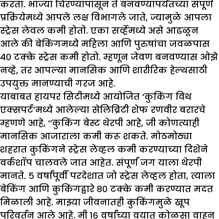
करता. भाज्या चिरण्यापासून ते बनवण्यापर्यंतच्या संपूर्ण
प्रक्रियेमध्ये आपले लक्ष विभागले जाते, ज्यामुळे आपला
स्ट्रेस लेवल कमी होतो. एका सर्व्हेमध्ये असे आढळून
आले की बेकिंगमध्ये महिला आणि पुरुषांचा जवळपास
४० टक्के स्ट्रेस कमी होतो. म्हणून जेवण बनवण्यास ओझे
नव्हे, तर आपल्या मानसिक आणि शारीरिक हेल्थसाठी
उपयुक्त मानण्याची गरज आहे.
याबाबत हायपर सिटीमध्ये आयोजित ‘कुकिंग विथ
एक्सपर्ट’मध्ये आलेल्या सेलिब्रिटी शेफ रणवीर बरारचे
म्हणणे आहे, ‘‘कुकिंग बेस्ट थेरपी आहे, जी कोणत्याही
मानसिक आजाराला कमी करू शकते. मोठमोठ्या
शहरात कुकिंगने स्ट्रेस लेव्हल कमी करण्याच्या दिशेने
वर्कशॉप चालवले जात आहेत. संपूर्ण जग याला थेरपी
मानते. ५ वर्षांपूर्वी परदेशात जो स्ट्रेस लेव्हल होता, त्याला
बेकिंग आणि कुकिंगद्वारे ८० टक्के कमी करण्यात मदत
मिळाली आहे. माझ्या जीवनातही कुकिंगमुळे खूप
परिवर्तन आले आहे. मी १६ वर्षांच्या वयात कोळसा वाहून