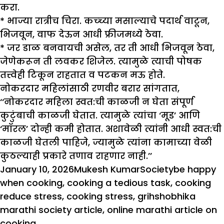
करा.
* भाज्या रात्रीच चिरा. कच्च्या मसाल्याचे पदार्थ वाटून,
भिजवून, वाफ देऊन आधी फ्रीजमध्ये ठेवा.
* जर डाळ बनवायची असेल, तर ती आधी भिजवून ठेवा,
जेणेकरून ती लवकर शिजेल. त्यामुळे त्याची पोषक
तत्त्वेही टिकून राहतात व पटकन मऊ होते.
नोकरदार महिलांसाठी रणवीर बरार सांगतात,
‘‘नोकरदार महिला स्वत:ची काळजी न घेता संपूर्ण
कुटुंबाची काळजी घेतात. त्यामुळे त्यांचा ‘मूड’ आणि
‘मॉरल’ दोन्ही कमी होतात. अशावेळी त्यांनी आधी स्वत:ची
काळजी घेतली पाहिजे, ज्यामुळे त्यांना कामाच्या वेळी
कुठल्याही प्रकारे तणाव राहणार नाही.’’
Posted
Author
Categories
Tags
January 10, 2026
Mukesh Kumar
Society
be happy
on
when cooking
,
cooking a tedious task
,
cooking
reduce stress
,
cooking stress
,
grihshobhika
marathi society article
,
online marathi article on
cooking