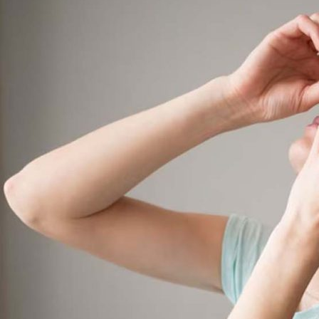
स्पेशल
:
डोळ्यांचे
आजार
टाळणे
गरजेचे
आहे