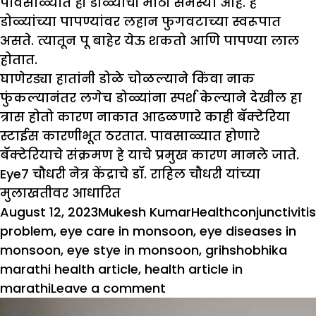
पावसाळ्यात ही डोळ्यांची मोठी समस्या आहे. हे
डोळ्यांच्या पापण्यांवर लहान फुगवटाच्या स्वरूपात
असते. त्यातून पू बाहेर येऊ शकतो आणि पापण्या लाल
होतात.
घाणेरड्या हातांनी डोळे चोळल्याने किंवा नाक
फुंकल्यानंतर लगेच डोळ्यांना स्पर्श केल्याने देखील हा
त्रास होतो कारण नाकात आढळणारे काही बॅक्टेरिया
स्टाईस कारणीभूत ठरतात. पावसाळ्यात होणारे
बॅक्टेरियाचे संक्रमण हे याचे प्रमुख कारण मानले जाते.
Eye7
चौधरी नेत्र केंद्राचे डॉ. राहिल चौधरी यांच्या
मुलाखतीवर आधारित
Posted
Author
Categories
Tags
August 12, 2023
Mukesh Kumar
Health
conjunctivitis
on
problem
,
eye care in monsoon
,
eye diseases in
monsoon
,
eye stye in monsoon
,
grihshobhika
marathi health article
,
health article in
on
marathi
Leave a comment
मान्सून