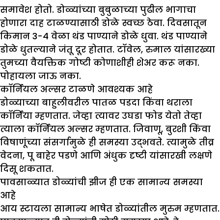
समावेश होतो. डोळ्यांच्या बुबुळाच्या पुढील भागाचा
होणारा दाह टाळण्यासाठी डोळे स्वच्छ ठेवा. दिवसातून
किमान 3-4 वेळा थंड पाण्याने डोळे धुवा. थंड पाण्याने
डोळे धुतल्याने जंतू दूर होतात. टॉवेल, रुमाल यांसारख्या
तुमच्या वैयक्तिक गोष्टी कोणाशीही शेअर करू नका.
पोहायला जाऊ नका.
कॉर्नियल अल्सर टाळणे आवश्यक आहे
डोळ्याच्या बाहुलीवरील पातळ पडदा किंवा थराला
कॉर्निया म्हणतात. जेव्हा त्यावर उघडा फोड येतो तेव्हा
त्याला कॉर्नियल अल्सर म्हणतात. जिवाणू, बुरशी किंवा
विषाणूंच्या संसर्गामुळे ही समस्या उद्भवते. त्यामुळे तीव्र
वेदना, पू बाहेर पडणे आणि अंधुक दृष्टी यांसारखी लक्षणे
दिसू शकतात.
पावसाळ्यात डोळ्यांची झीज ही एक सामान्य समस्या
आहे
आय स्टायला सामान्य भाषेत डोळ्यांतील मुरुम म्हणतात.