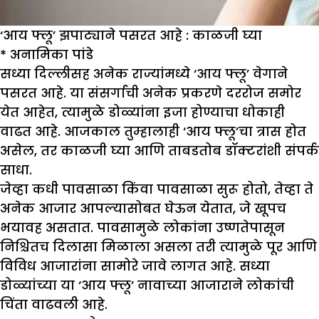
‘आय फ्लू’ झपाट्याने पसरत आहे : काळजी घ्या
*
अनामिका पांडे
सध्या दिल्लीसह अनेक राज्यांमध्ये ‘आय फ्लू’ वेगाने
पसरत आहे. या संसर्गाची अनेक प्रकरणे दररोज समोर
येत आहेत, त्यामुळे डोळ्यांना इजा होण्याचा धोकाही
वाढत आहे. आजकाल तुम्हालाही ‘आय फ्लू’चा त्रास होत
असेल, तर काळजी घ्या आणि ताबडतोब डॉक्टरांशी संपर्क
साधा.
जेव्हा कधी पावसाळा किंवा पावसाळा सुरू होतो, तेव्हा ते
अनेक आजार आपल्यासोबत घेऊन येतात, जे खूपच
भयावह असतात. पावसामुळे लोकांना उष्णतेपासून
निश्चितच दिलासा मिळाला असला तरी त्यामुळे पूर आणि
विविध आजारांना सामोरे जावे लागत आहे. सध्या
डोळ्यांच्या या ‘आय फ्लू’ नावाच्या आजाराने लोकांची
चिंता वाढवली आहे.