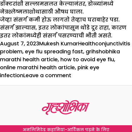
डॉक्टरांशी सल्लामसलत केल्यानंतर, डोळ्यांमध्ये
नेत्रश्लेष्मलाशोथासाठी औषध घाला.
जेव्हा संसर्ग कमी होऊ लागतो तेव्हाच घराबाहेर पडा.
संसर्ग झाल्यास, इतर लोकांपासून थोडे दूर राहा, कारण
इतर लोकांमध्येही संसर्ग पसरण्याची भीती असते.
Posted
Author
Categories
Tags
August 7, 2023
Mukesh Kumar
Health
conjunctivitis
on
problem
,
eye flu spreading fast
,
grihshobhika
marathi health article
,
how to avoid eye flu
,
online marathi health article
,
pink eye
on
infection
Leave a comment
‘आय
फ्लू’
झपाट्याने
पसरत
आहे
:
अनलिमिटेड कहानियां-आर्टिकल पढ़ने के लिए
काळजी