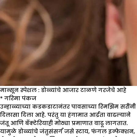
मान्सून स्पेशल : डोळ्यांचे आजार टाळणे गरजेचे आहे
*
गरिमा पंकज
उन्हाळ्याच्या कडकडाटानंतर पावसाच्या रिमझिम सरींनी
दिलासा दिला आहे. परंतु या हंगामात आर्द्रता वाढल्याने
जंतू आणि बॅक्टेरियाही मोठ्या प्रमाणात वाढू लागतात.
यामुळे डोळ्यांचे जंतुसंसर्ग जसे स्टाय, फंगल इन्फेक्शन,