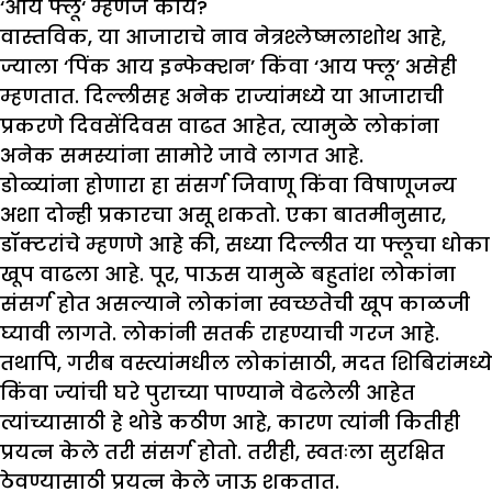
‘
आय फ्लू
‘
म्हणजे काय
?
वास्तविक, या आजाराचे नाव नेत्रश्लेष्मलाशोथ आहे,
ज्याला ‘पिंक आय इन्फेक्शन’ किंवा ‘आय फ्लू’ असेही
म्हणतात. दिल्लीसह अनेक राज्यांमध्ये या आजाराची
प्रकरणे दिवसेंदिवस वाढत आहेत, त्यामुळे लोकांना
अनेक समस्यांना सामोरे जावे लागत आहे.
डोळ्यांना होणारा हा संसर्ग जिवाणू किंवा विषाणूजन्य
अशा दोन्ही प्रकारचा असू शकतो. एका बातमीनुसार,
डॉक्टरांचे म्हणणे आहे की, सध्या दिल्लीत या फ्लूचा धोका
खूप वाढला आहे. पूर, पाऊस यामुळे बहुतांश लोकांना
संसर्ग होत असल्याने लोकांना स्वच्छतेची खूप काळजी
घ्यावी लागते. लोकांनी सतर्क राहण्याची गरज आहे.
तथापि, गरीब वस्त्यांमधील लोकांसाठी, मदत शिबिरांमध्ये
किंवा ज्यांची घरे पुराच्या पाण्याने वेढलेली आहेत
त्यांच्यासाठी हे थोडे कठीण आहे, कारण त्यांनी कितीही
प्रयत्न केले तरी संसर्ग होतो. तरीही, स्वतःला सुरक्षित
ठेवण्यासाठी प्रयत्न केले जाऊ शकतात.