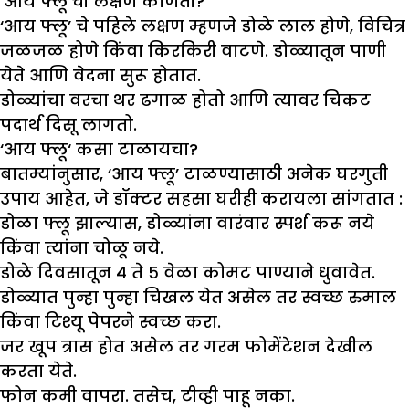
‘
आय फ्लू
‘
ची लक्षणे कोणती
?
‘आय फ्लू’ चे पहिले लक्षण म्हणजे डोळे लाल होणे, विचित्र
जळजळ होणे किंवा किरकिरी वाटणे. डोळ्यातून पाणी
येते आणि वेदना सुरू होतात.
डोळ्यांचा वरचा थर ढगाळ होतो आणि त्यावर चिकट
पदार्थ दिसू लागतो.
‘
आय फ्लू
‘
कसा टाळायचा
?
बातम्यांनुसार, ‘आय फ्लू’ टाळण्यासाठी अनेक घरगुती
उपाय आहेत, जे डॉक्टर सहसा घरीही करायला सांगतात :
डोळा फ्लू झाल्यास, डोळ्यांना वारंवार स्पर्श करू नये
किंवा त्यांना चोळू नये.
डोळे दिवसातून ४ ते ५ वेळा कोमट पाण्याने धुवावेत.
डोळ्यात पुन्हा पुन्हा चिखल येत असेल तर स्वच्छ रुमाल
किंवा टिश्यू पेपरने स्वच्छ करा.
जर खूप त्रास होत असेल तर गरम फोमेंटेशन देखील
करता येते.
फोन कमी वापरा. तसेच, टीव्ही पाहू नका.