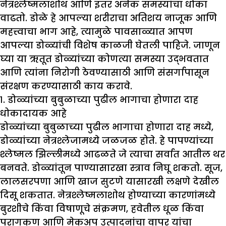
नेत्रश्लेष्मलाशोथ आणि इतर अनेक समस्यांचा धोका
वाढतो. डोळे हे आपल्या शरीराचा अतिशय नाजूक आणि
महत्त्वाचा भाग आहे, त्यामुळे पावसाळ्यात आपण
आपल्या डोळ्यांची विशेष काळजी घेतली पाहिजे. जाणून
घ्या या ऋतूत डोळ्यांच्या कोणत्या समस्या उद्भवतात
आणि त्यांना निरोगी ठेवण्यासाठी आणि संसर्गापासून
संरक्षण करण्यासाठी काय करावे.
१. डोळ्यांच्या बुबुळाच्या पुढील भागाचा होणारा दाह
धोकादायक आहे
डोळ्यांच्या बुबुळाच्या पुढील भागाचा होणारा दाह मध्ये,
डोळ्यांच्या नेत्रश्लेजामध्ये जळजळ होते. हे पापण्यांच्या
श्लेष्मल झिल्लीमध्ये आढळते जे त्याचा सर्वात आतील थर
बनवते. डोळ्यांतून पाण्यासारखा स्त्राव निघू शकतो. सूज,
लालसरपणा आणि खाज सुटणे यासारखी लक्षणे देखील
दिसू शकतात. नेत्रश्लेष्मलाशोथ होण्याच्या कारणांमध्ये
बुरशीचे किंवा विषाणूचे संक्रमण, हवेतील धूळ किंवा
परागकण आणि मेकअप उत्पादनांचा वापर यांचा