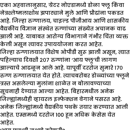
एका अहवालानुसार, ग्रेटर नोएडामध्ये डोळा फ्लू किंवा
नेत्रश्लेष्मलाशोथ झपाट्याने मुले आणि प्रौढांना पकडत
आहे. जिल्हा रुग्णालय, चाइल्ड पीजीआय आणि शासकीय
वैद्यकीय विज्ञान संस्थेत रुग्णांच्या संख्येत अचानक वाढ
झाली आहे. याबाबत आरोग्य विभागाने गंभीर चिंता व्यक्त
केली असून त्यावर उपाययोजना करत आहेत.
जिल्हा रुग्णालयात विशेष ओपीडी सुरू झाली असून, त्यात
पहिल्याच दिवशी २०७ रुग्णांना ‘आय फ्लू’ची लागण
झाल्याचे आढळून आले आहे. यापूर्वी दररोज सुमारे १७०
रुग्ण रुग्णालयात येत होते. त्याचबरोबर डोळ्यांच्या फ्लूने
त्रस्त असलेल्या मुलांना शाळेत न बोलावण्याच्या
सूचनाही देण्यात आल्या आहेत. बिहारमधील अनेक
जिल्ह्यांमध्येही व्हायरल इन्फेक्शन वेगाने पसरत आहे.
अनेक जिल्ह्यांमध्ये वैद्यकीय पथके तयार करण्यात आली
आहेत. एम्समध्ये दररोज 100 हून अधिक केसेस येत
आहेत.