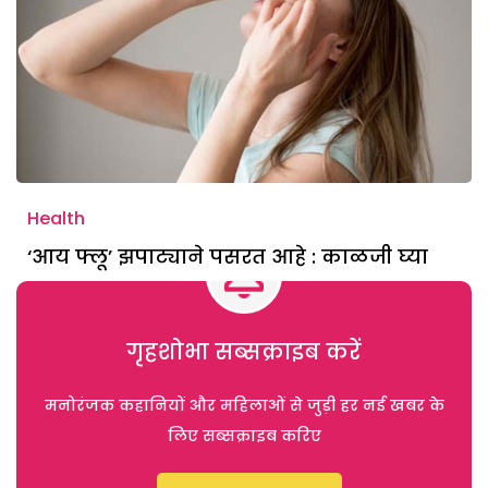
Health
‘आय फ्लू’ झपाट्याने पसरत आहे : काळजी घ्या
गृहशोभा सब्सक्राइब करें
मनोरंजक कहानियों और महिलाओं से जुड़ी हर नई खबर के
लिए सब्सक्राइब करिए