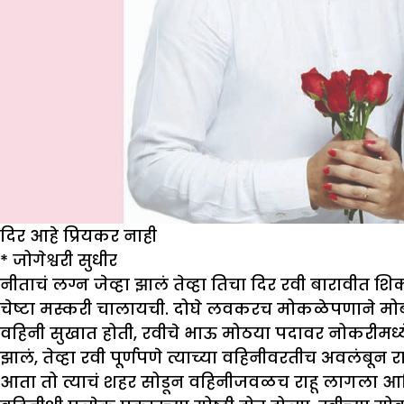
दिर आहे प्रियकर नाही
*
जोगेश्वरी सुधीर
नीताचं लग्न जेव्हा झालं तेव्हा तिचा दिर रवी बारावीत
चेष्टा मस्करी चालायची. दोघे लवकरच मोकळेपणाने मोब
वहिनी सुखात होती, रवीचे भाऊ मोठया पदावर नोकरीमध्य
झालं, तेव्हा रवी पूर्णपणे त्याच्या वहिनीवरतीच अवलंबून 
आता तो त्याचं शहर सोडून वहिनीजवळच राहू लागला आणि आ