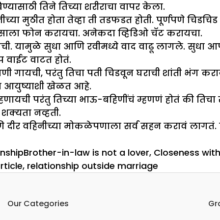
ण्यासाठी तिने तिच्या शरीराचा वापर केला.
 वहिनीच्या मुठीत होता तेव्हा ती तडफडत होती. पूर्णपणे च
ासाला फोन करायचा. अनेकदा व्हिडिओ चॅट करायचा.
ची. यामुळे सुधा आणि रवीमध्ये वाद वाढू लागले. सुधा आप
प वाईट वाटत होतं.
ी गायची, परंतु तिचा पती चिडवून घराची शांती भंग करा
या आयुष्याशी खेळत आहे.
्हणायची परंतु तिच्या भाऊ-बहिणींचं म्हणणं होतं की तिचा
 शक्यता नव्हती.
आणि दीर वहिनीच्या मोकळेपणाला सर्व सहन करावं लागतं.
ries
Tags
onship
Brother-in-law is not a lover
,
Closeness with
rticle
,
relationship outside marriage
Our Categories
Gr