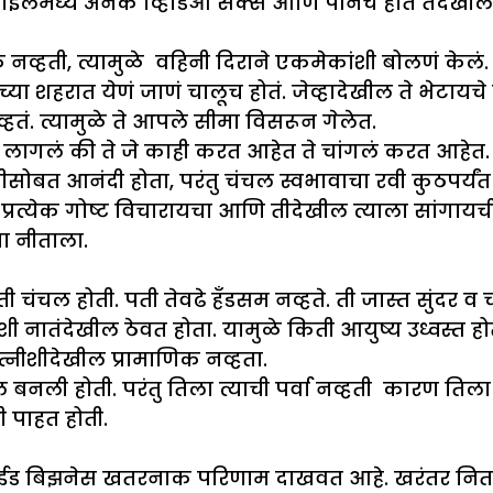
 मोबाईलमध्ये अनेक व्हिडिओ सेक्स आणि पॉर्नचे होते तेदेख
हती, त्यामुळे वहिनी दिराने एकमेकांशी बोलणं केलं. रवीन
या शहरात येणं जाणं चालूच होतं. जेव्हादेखील ते भेटायचे 
तं. त्यामुळे ते आपले सीमा विसरून गेलेत.
वाटू लागलं की ते जे काही करत आहेत ते चांगलं करत आहेत. 
 पत्नीसोबत आनंदी होता, परंतु चंचल स्वभावाचा रवी कुठपर्
प्रत्येक गोष्ट विचारायचा आणि तीदेखील त्याला सांगायची
ना नीताला.
ती चंचल होती. पती तेवढे हँडसम नव्हते. ती जास्त सुंदर व
नातंदेखील ठेवत होता. यामुळे किती आयुष्य उध्वस्त होत 
ीशीदेखील प्रामाणिक नव्हता.
नली होती. परंतु तिला त्याची पर्वा नव्हती कारण तिला व
 पाहत होती.
ईड बिझनेस खतरनाक परिणाम दाखवत आहे. खरंतर निताने