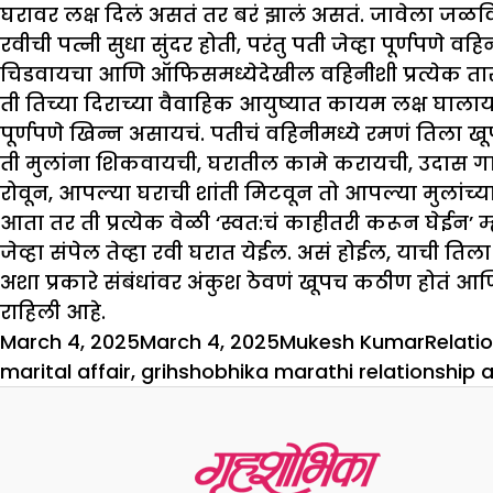
घरावर लक्ष दिलं असतं तर बरं झालं असतं. जावेला जळवि
रवीची पत्नी सुधा सुंदर होती, परंतु पती जेव्हा पूर्णपणे
चिडवायचा आणि ऑफिसमध्येदेखील वहिनीशी प्रत्येक त
ती तिच्या दिराच्या वैवाहिक आयुष्यात कायम लक्ष घालाय
पूर्णपणे खिन्न असायचं. पतीचं वहिनीमध्ये रमणं तिला खू
ती मुलांना शिकवायची, घरातील कामे करायची, उदास गाण
रोवून, आपल्या घराची शांती मिटवून तो आपल्या मुलांच्
आता तर ती प्रत्येक वेळी ‘स्वत:चं काहीतरी करून घेईन’ म
जेव्हा संपेल तेव्हा रवी घरात येईल. असं होईल, याची तिला
अशा प्रकारे संबंधांवर अंकुश ठेवणं खूपच कठीण होतं 
राहिली आहे.
Posted
Author
Catego
March 4, 2025
March 4, 2025
Mukesh Kumar
Relati
on
marital affair
,
grihshobhika marathi relationship a