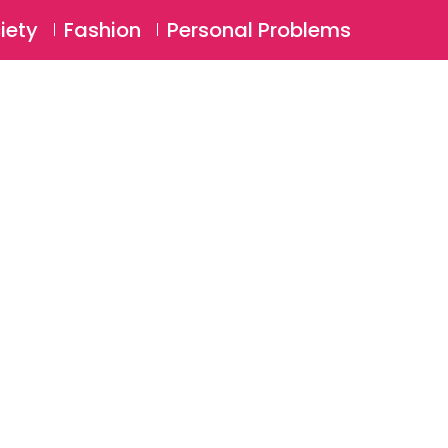
⚲
BSCRIBE
Login
iety
Fashion
Personal Problems
⚲