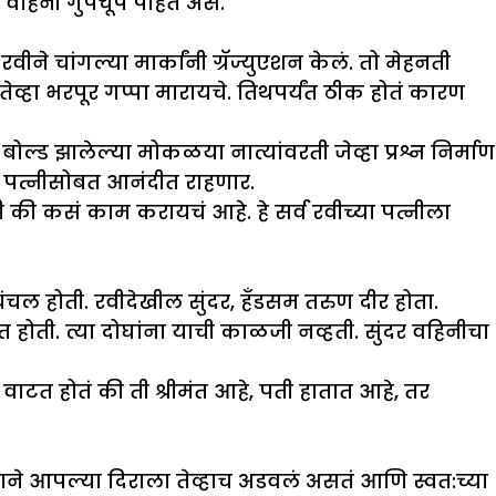
ील वहिनी गुपचूप पाहत असे.
े चांगल्या मार्कांनी ग्रॅज्युएशन केलं. तो मेहनती
तेव्हा भरपूर गप्पा मारायचे. तिथपर्यंत ठीक होतं कारण
बोल्ड झालेल्या मोकळया नात्यांवरती जेव्हा प्रश्न निर्माण
यंत पत्नीसोबत आनंदीत राहणार.
 की कसं काम करायचं आहे. हे सर्व रवीच्या पत्नीला
 चंचल होती. रवीदेखील सुंदर, हँडसम तरुण दीर होता.
होती. त्या दोघांना याची काळजी नव्हती. सुंदर वहिनीचा
ाटत होतं की ती श्रीमंत आहे, पती हातात आहे, तर
 आपल्या दिराला तेव्हाच अडवलं असतं आणि स्वत:च्या