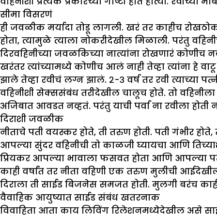
वहिनीशी प्रत्येक प्रकारच्या गोष्टी होत होत्या. रवीच्या
सीमा विसरणं
ही जवळीक मर्यादा तोडू लागली. खरं तर काहीच रोखठोक नव्
होता, त्यामुळे त्याला नोकरीदेखील मिळाली. परंतु वहिनीच्
दिरवहिनीच्या जवळकिच्या नात्यांना रोखणारं कोणीच नव्ह
खरंतर त्यांच्यामध्ये कोणीच आलं नाही तेव्हा त्यांना हे 
झाले तेव्हा रवीचं लग्न झालं. २-३ वर्ष तर रवी त्याच्या
वहिनीशी सेक्ससंबंध तरीदेखील चालूच होते. तो वहिनीला 
अजिबात आवडत नव्हतं. परंतु याची पर्वा ना रवीला होती 
दिराशी जवळीक
नीताचे पती वयस्कर होते, ती तरुण होती. पती गंभीर होते, 
आपल्या सुंदर वहिनीची तो काळजी घ्यायचा आणि तिच्याशी 
प्रियकर आपल्या भावाला फसवत होता आणि आपल्या पत्न
काही वर्षांत तर नीता वहिणी एक तरुण मुलीची आईदेखील ब
दिराला ती साईड बिजनेस समजत होती. मुलगी बरंच काही
वैवाहिक आयुष्यात साईड संबंध खतरनाक
विवाहिता आता काय लिविंग रिलेशनमध्येदेखील असे सा