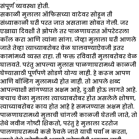
संपूर्ण व्यवस्था होती.
सकाळी मुलाला ऑफिसच्या वाटेवर सोडून ती
संध्याकाळी घरी परत जात असताना सोबत गेली. जर
एखाद्या दिवशी ते झोपले तर पाळणाघरात ऑपरेटरला
कॉल करा आणि त्यांना सांगा. जेव्हा मुलाला घरी आणले
जाते तेव्हा त्याच्याबरोबर वेळ घालवण्याऐवजी इतर
कामांमध्ये व्यस्त राहा. ती फक्त रविवारी मुलाबरोबर वेळ
घालवते. परंतु आपल्या मुलास पाळणाघरामध्ये काळजी
घेण्यासाठी पूर्णपणे सोडणे योग्य नाही. हे करून आपण
आणि बॉन्डिंग मुलामध्ये होत नाही. तो आपले शब्द
आपल्याशी सांगण्यात अक्षम आहे, दु:खी होऊ लागते आहे.
बर्‍याच वेळा मुलाला त्याच्याबरोबर होत असलेले शोषण,
त्याच्याबरोबर काय होत आहे हे समजण्यास अक्षम होतो.
पाळणाघरामध्ये मुलाची चांगली काळजी घेतली जाते, तो
तेथे नवीन गोष्टी शिकतो, परंतु हे मुलाला दररोज
पालणाघरामध्ये कसे ठेवले जाते याची पर्वा न करता,