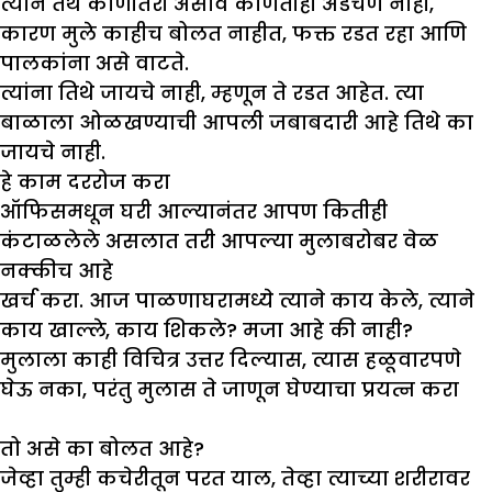
त्याने तेथे कोणीतरी असावे कोणतीही अडचण नाही,
कारण मुले काहीच बोलत नाहीत, फक्त रडत रहा आणि
पालकांना असे वाटते.
त्यांना तिथे जायचे नाही, म्हणून ते रडत आहेत. त्या
बाळाला ओळखण्याची आपली जबाबदारी आहे तिथे का
जायचे नाही.
हे काम दररोज करा
ऑफिसमधून घरी आल्यानंतर आपण कितीही
कंटाळलेले असलात तरी आपल्या मुलाबरोबर वेळ
नक्कीच आहे
खर्च करा. आज पाळणाघरामध्ये त्याने काय केले, त्याने
काय खाल्ले, काय शिकले? मजा आहे की नाही?
मुलाला काही विचित्र उत्तर दिल्यास, त्यास हळूवारपणे
घेऊ नका, परंतु मुलास ते जाणून घेण्याचा प्रयत्न करा
तो असे का बोलत आहे
?
जेव्हा तुम्ही कचेरीतून परत याल, तेव्हा त्याच्या शरीरावर