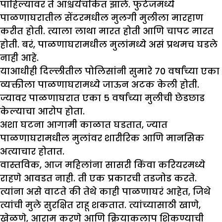
पाहिल्यावर ते आश्चर्यचकित झाले. फुटेजमध्ये
पाळणाघरातील सेंटरमधील मुलगी मुलीला मारहाण
करीत होती. त्याला लाथा मारत होती आणि चापट मारत
होती. बरं, पाळणाघरामधील मुलांमध्ये असं प्रथमच घडले
नाही आहे.
याआधीही दिल्लीतील पोलिसांनी सुमारे 70 वर्षांच्या एका
व्यक्तीला पाळणाघरामध्ये जाऊन अटक केली होती.
ज्यावर पाळणाघरात एका 5 वर्षाच्या मुलीची छेडछाड
केल्याचा आरोप होता.
अशा घटना आगामी काळात घडतात, ज्यात
पाळणाघरामधील मुलांवर शारीरिक आणि मानसिक
अत्याचार होतात
.
वास्तविक, आज महिलांना सासरी किंवा करियरमध्ये
राहणे आवडत नाही. ती एक प्रकारची तडजोड करते.
त्यांना असे वाटते की तेथे काही पाळणाघरं आहेत, जिथे
त्यांची मुले सुरक्षित राहू शकतात. त्यांच्यासाठी खाणे,
खेळणे, आराम करणे आणि क्रियाकलाप शिकण्याची