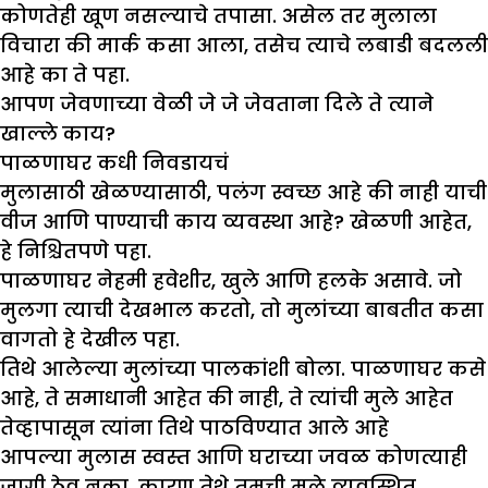
कोणतेही खूण नसल्याचे तपासा. असेल तर मुलाला
विचारा की मार्क कसा आला, तसेच त्याचे लबाडी बदलली
आहे का ते पहा.
आपण जेवणाच्या वेळी जे जे जेवताना दिले ते त्याने
खाल्ले काय?
पाळणाघर
कधी निवडायच
मुलासाठी खेळण्यासाठी, पलंग स्वच्छ आहे की नाही याची
वीज आणि पाण्याची काय व्यवस्था आहे? खेळणी आहेत,
हे निश्चितपणे पहा.
पाळणाघर नेहमी हवेशीर, खुले आणि हलके असावे. जो
मुलगा त्याची देखभाल करतो, तो मुलांच्या बाबतीत कसा
वागतो हे देखील पहा.
तिथे आलेल्या मुलांच्या पालकांशी बोला. पाळणाघर कसे
आहे, ते समाधानी आहेत की नाही, ते त्यांची मुले आहेत
तेव्हापासून त्यांना तिथे पाठविण्यात आले आहे
आपल्या मुलास स्वस्त आणि घराच्या जवळ कोणत्याही
जागी ठेवू नका, कारण तेथे तुमची मुले व्यवस्थित