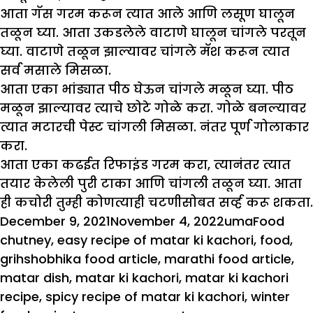
आता गॅस गरम करून त्यात आले आणि लसूण घालून
तळून घ्या. आता उकडलेले वाटाणे घालून चांगले परतून
घ्या. वाटाणे तळून झाल्यावर चांगले मॅश करून त्यात
सर्व मसाले मिसळा.
आता एका भांड्यात पीठ घेऊन चांगले मळून घ्या. पीठ
मळून झाल्यावर त्याचे छोटे गोळे करा. गोळे बनल्यावर
त्यात मटारची पेस्ट चांगली मिसळा. नंतर पूर्ण गोलाकार
करा.
आता एका कढईत रिफाइंड गरम करा, त्यानंतर त्यात
तयार केलेली पुरी टाका आणि चांगली तळून घ्या. आता
ही कचोरी तुम्ही कोणत्याही चटणीसोबत सर्व्ह करू शकता.
Posted
Author
Categori
Tag
December 9, 2021
November 4, 2022
uma
Food
on
chutney
,
easy recipe of matar ki kachori
,
food
,
grihshobhika food article
,
marathi food article
,
matar dish
,
matar ki kachori
,
matar ki kachori
recipe
,
spicy recipe of matar ki kachori
,
winter