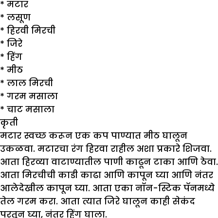
*
मटार
*
लसूण
*
हिरवी मिरची
*
जिरे
*
हिंग
*
मीठ
*
लाल मिरची
*
गरम मसाला
*
चाट मसाला
कृती
मटार स्वच्छ करून एक कप पाण्यात मीठ घालून
उकळवा. मटारचा रंग हिरवा राहील अशा प्रकारे शिजवा.
आता हिरव्या वाटाण्यातील पाणी काढून टाका आणि ठेवा.
आता मिरचीची काडी काढा आणि कापून घ्या आणि नंतर
आलेदेखील कापून घ्या. आता एका नॉन-स्टिक पॅनमध्ये
तेल गरम करा. आता त्यात जिरे घालून काही सेकंद
परतून घ्या, नंतर हिंग घाला.