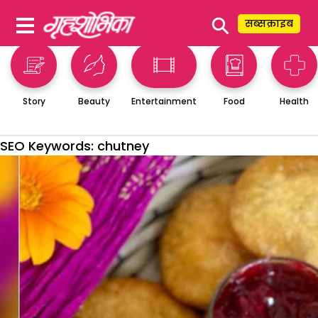
⚲
सब्सक्राइब
Story
Beauty
Entertainment
Food
Health
SEO Keywords:
chutney