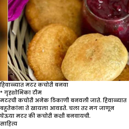
हिवाळ्यात मटर कचोरी बनवा
* गृहशोभिका टीम
मटरची कचोरी अनेक ठिकाणी बनवली जाते. हिवाळ्यात
बहुतेकांना ते खायला आवडते. चला तर मग जाणून
घेऊया मटर की कचोरी कशी बनवायची.
साहित्य