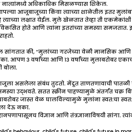
नात्यांमध्ये अधिकाधिक मिसळण्यास शिकेल.
ल्या आजूबाजूच्या किंवा त्याच्या शाळेतील इतर मुला
्याच्या लक्षात येईल. मुले खेळतात तेव्हा ती एकमेकां
त्ती विकसित होते आणि त्यांना इतरांच्या समस्या समजत
राहतो.
 सांगतात की, ‘‘मुलांच्या गरजेच्या वेळी मानसिक आणि शारी
ू नका. आपण ३ वर्षांच्या आणि १३ वर्षांच्या मुलाबरोबर ए
ी बोला.
बाजूला असलेला संबंध तुटतो. मेंदूत ताणतणावाची पातळी व
 उद्भवते. सतत स्क्रीन पाहण्यामुळे अंतर्गत चक्र बि
याबरोबर जास्त वेळ घालविल्यामुळे मुलांना स्वत:चा स्व
यला देऊ नका.
पणापासूनच विज्ञान आणि तंत्रज्ञानाविषयी सांगा. त्यांन
es
ags
hild's behaviour
,
child's future
,
child's future in mar