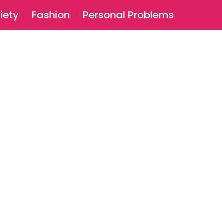
⚲
BSCRIBE
Login
iety
Fashion
Personal Problems
⚲