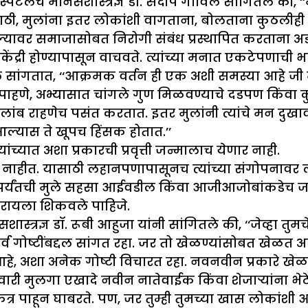
िटलचे मानसशास्त्रज्ञ डॉ. संदीप गोविल सांगितले की, ‘
ी, मुलांना इतर लोकांशी वागताना, बोलताना कुठलीही अडचण
्यावर समाजासोबत निरोगी संबंध प्रस्थापित करताना अड
ंद्री होण्यापासून वाचवते. त्यांच्या मनात एकटेपणाची 
सांगतात, ‘‘आक्रमक वर्तन ही एक अशी समस्या आहे जी म
पाहणे, अभ्यासात चांगले गुण मिळवण्याचे दडपण किंवा कुटुं
सून लांब राहणेच पसंत करतात. इतर मुलांनी त्यांचे मन द
ल्यास ते खूपच हिंसक होतात.’’
्यात अशा प्रकारची प्रवृत्ती जन्मालाच येणार नाही.
हीत. यासाठी लहानपणापासूनच त्यांच्या संगोपनावर लक्
ांपर्यंतची मुले सहसा आईवडील किंवा आजीआजोबांकडेच जास्
वरायला शिकवले पाहिजे.
स्त्रज्ञ डॉ. रूबी आहुजा यांनी सांगितले की, ‘‘जेव्हा तुम
्व गोष्टींबद्दल सांगत रहा. जर तो खेळण्यांसोबत खेळत अ
आहे, अशा अनेक गोष्टी विचारत रहा. नवनवीन प्रकारे खे
ारी मुलगा एखादे नवीन नातेवाईक किंवा शेजाऱ्यांना भेटेल
र पाहून घाबरते. पण, जर तुम्ही तुमच्या खास लोकांशी आण