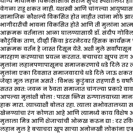
योग्य भावनिक विकासासाठी सरोज सुपर स्पेशालिटी हॉस्प
वेगळा राहू शकत नाही. यशस्वी आणि चांगल्या आयुष्यासाठ
सामाजिक कौशल्ये विकसित होत नाहीत त्यांना मोठे झाल
भागीदारीची भावना विकसित होते आणि ती मुलांना आत्मके
आक्रमक वर्तनाला आळा घालण्यासाठी डॉ. संदीप गोविल 
कौटुंबिक ताण, टीव्ही किंवा इंटरनेटवर हिंसक कार्यक्रम 
आक्रमक वर्तन हे जास्त दिसून येते. अशी मुले सर्वांपा
मारहाण करण्याचा प्रयत्न करतात. बऱ्याचदा खूपच राग आ
मुलांना लहानपणापासूनच समाजकरणाचे धडे दिले तर त्यांच
मुलांना एका दिवसात समाजवादाचे धडे दिले जाऊ शकत ना
जेव्हा मूल लहान असते :
विभक्त कुटुंबात राहणारी ५ वर्ष
सतत स्वत: जवळ न ठेवता समाजात चांगल्या प्रकारे वा
आपल्या मुलांशी बोला :
पारस ब्लिस रुग्णालयाच्या मानसशा
हाक मारा. त्याच्याशी बोलत रहा. त्याला सभोवतालच्या सर
खेळण्यांचा रंग कोणता आहे आणि त्यामध्ये काय विशेष 
मुलाला मित्र आणि शेजाऱ्यांची ओळख करुन द्या :
दर रविव
लहान मुल हे बऱ्याचदा खूप साऱ्या अनोळखी लोकांना एकत्