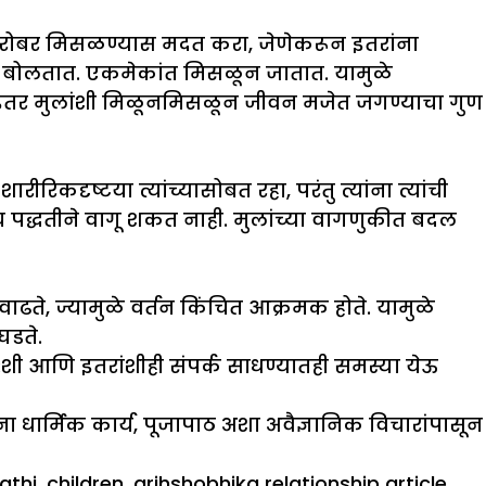
ंबरोबर मिसळण्यास मदत करा, जेणेकरून इतरांना
शी बोलतात. एकमेकांत मिसळून जातात. यामुळे
ात. इतर मुलांशी मिळूनमिसळून जीवन मजेत जगण्याचा गुण
रिकदृष्टया त्यांच्यासोबत रहा, परंतु त्यांना त्यांची
काच पद्धतीने वागू शकत नाही. मुलांच्या वागणुकीत बदल
ाढते, ज्यामुळे वर्तन किंचित आक्रमक होते. यामुळे
घडते.
त:शी आणि इतरांशीही संपर्क साधण्यातही समस्या येऊ
ा धार्मिक कार्य, पूजापाठ अशा अवैज्ञानिक विचारांपासून
athi
,
children
,
grihshobhika relationship article
,