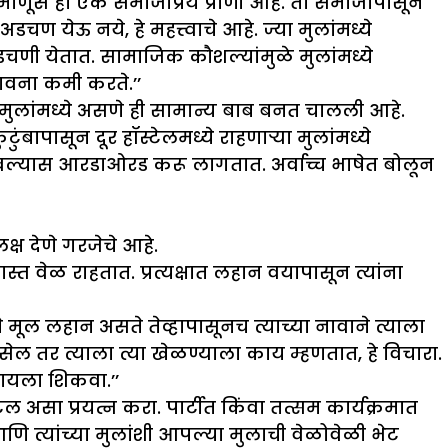
‘माणूस हा एक समाजप्रिय प्राणी आहे. तो समाजापासून
 येऊ नये, हे महत्त्वाचे आहे. ज्या मुलांमध्ये
चणी येतात. सामाजिक कौशल्यांमुळे मुलांमध्ये
भावना कमी करते.’’
ुलांमध्ये असणे ही सामान्य बाब बनत चालली आहे.
बापासून दूर हॉस्टेलमध्ये राहणाऱ्या मुलांमध्ये
ुखावल्यास आरडाओरड करू लागतात. अर्वाच्च भाषेत बोलून
ष देणे गरजेचे आहे.
त वेळ राहतात. प्रत्यक्षात लहान वयापासून त्यांना
चे मूल लहान असते तेव्हापासूनच त्याच्या नावाने त्याला
सेल तर त्याला त्या खेळण्याला काय म्हणतात, हे विचारा.
ळायला शिकवा.’’
 असा प्रयत्न करा. पार्टीत किंवा तत्सम कार्यक्रमात
ि त्यांच्या मुलांशी आपल्या मुलाची वेळोवेळी भेट