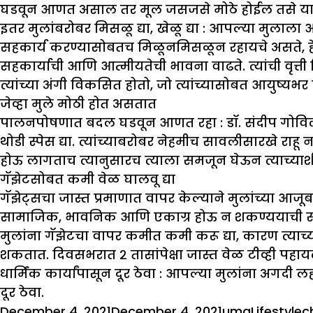
घडवून आणत असाल तर मूल जसजसे मोठे होईल तसे या 
इतर मुलांबरोबर मिसळू द्या
,
खेळू द्या :
आपल्या मुलाला आप
सहकार्य करण्यासोबतच मिळूनमिसळून रहायचे असते, हे त
सहकार्याची आणि आत्मीयतेची भावना वाढते. त्यांची वृ
त्यांच्या अंगी विकसित होतो, जो त्यांच्यासोबत आयुष्यभर 
जेव्हा मुले मोठी होत असतात
पालनपोषणात बदल घडवून आणत रहा :
डॉ. संदीप गोविल
थोडी स्पेस द्या. त्यांच्याबरोबर नेहमीच सावलीसारखे राह
होऊ लागताच त्यानुसारच त्याला समजून घेऊन त्याच्याश
गॅझेटसोबत कमी वेळ घालवू द्या
गॅझेट्सचा जास्त प्रमाणात वापर केल्याने मुलांच्या आजू
सामाजिक, भावनिक आणि एकाग्र होऊ न शकण्ययाची समस्या
मुलांना गॅझेटचा वापर कमीत कमी करू द्या, कारण त्याच्
शकतात. दिवसभरात २ तासांपेक्षा जास्त वेळ टीव्ही पहा
धार्मिक कार्यांपासून दूर ठेवा :
आपल्या मुलांना अगदी लहान
दूर ठेवा.
Posted
Author
Categori
T
December 4, 2021
December 4, 2021
uma
Lifestyle
c