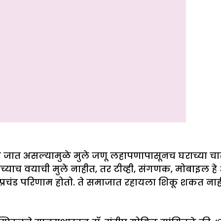
ा जात असल्यामुळे मुले जणू लहापणापासूनच घराच्या चा
यांच्याच वयाची मुले नाहीत, तर टीव्ही, संगणक, मोबाइल हे
प्रचंड परिणाम होतो. ते समाजात रहायला शिकू शकत नाहीत