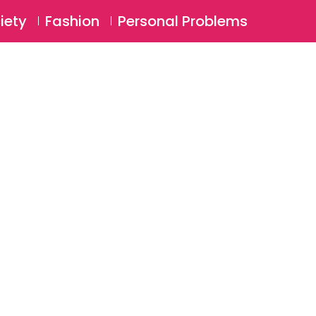
⚲
BSCRIBE
Login
iety
Fashion
Personal Problems
⚲