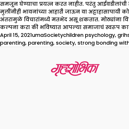
समजून घेण्याचा प्रयत्न करत नाहीत. परंतु आईवडीलांची स
मुलींनीही भावनांच्या आहारी जाऊन वा अट्टाहासापायी कोण
अंतरामुळे विचारांमध्ये मतभेद असू शकतात. मोठ्यांना विरो
कल्पना करा की भविष्यात आपल्या समाजाचं स्वरूप क
Posted
Author
Categories
Tags
April 15, 2021
uma
Society
children psychology
,
grih
on
parenting
,
parenting
,
society
,
strong bonding with