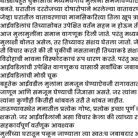
थोड्याबहुत चुकांसाठी मध्यमवर्गीय मुलींना समजावण्या
बनते. घरातील दररोजच्या दोषारोपाने भरलेल्या वाताव
जेव्हा घरातील वातावरणाचा मानसिकरित्या तिला खूप त्र
आईवडिलांचं तिच्यासोबत उपेक्षित वर्तन सहन न होऊन ती 
आज मुलामुलींना समान वागणूक दिली जाते. परंतु मध्यमवर्ग
मुलाशी बोलत असेल, तर तिच्यावर संशय घेतला जातो. जेव्ह
ती विचार करते की ती चुकीची नसतानाही तिच्याकडे संश
विद्रोहाची भावना विस्फोटकाचं रूप धारण करते. परंतु अश
आईवडिलांची उपेक्षित वागणूकच यासाठी सर्वाधिक जबाब
आईवडिलांची मोठी चूक
बहुतेक आईवडील मुलांना समजून घेण्याऐवजी रागावतात. व
जाणून आणि समजून घेण्याची जिज्ञासा असते. जर त्यांन
त्यांना कुणीही कितीही थांबवलं तरी ते थांबत नाहीत.
तारुण्यावस्थेत मनातील प्रत्येक गोष्ट, प्रत्येक इच्छ
शकतो. जर आईवडिलांनी असा विचार केला की त्यांच्या रागा
सहकार्यपूर्ण वर्तणूक आवश्यक
मुलींच्या घरातून पळून जाण्याला त्या स्वत:च जबाबदा