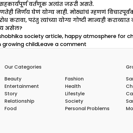
हकार्यपूर्ण वर्तणूक अत्यंत जरूरी असते.
तेही निर्णय घेणं योग्य नाही. मोठ्यांचं म्हणणं विचारपू
ध करावा, परंतु त्यांच्या योग्य गोष्टी मान्यही कराव्यात
ाय असेल?
shobhika society article
,
happy atmosphere for ch
on
 growing child
Leave a comment
घरातून
पळून
Our Categories
Gr
जाणं
उपाय
Beauty
Fashion
Sar
नव्हे
Entertainment
Health
Ch
Story
Lifestyle
Ca
Relationship
Society
Sar
Food
Personal Problems
Mo