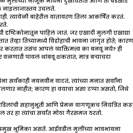
मुळे मुलीच्या नाजूक भावना दुखावतात आणि ती बंडखोर
ऊल नाइलाजास्तव उचलते.
ही. त्यावेळी बाहेरील वातावरण तिला आकर्षित करतं.
रते.
शयी दृष्टिकोनातून पाहिलं जातं. जर एखादी मुलगी एखाद्या
 तेव्हा तिच्यामध्ये विद्रोहाची भावना जागृत होते; कारण
 करतात तसंच आपलं व्यक्तिमत्त्व का बनवू नये? ही
हेर वळणारी पावलं थांबवू शकतात, मात्र बऱ्याचदा
 सर्वकाही नवनवीन वाटतं, त्यांच्या मनात सर्वांना
 उचलणार नाहीत; कारण हा वयाचा असा टप्पा असतो, जिथे
ईवडिलांची सहानुभूती आणि प्रेमळ वागणूकच नियंत्रित करू
ील तर हा त्यांचा सर्वात मोठा गैरसमज ठरतो.
प्रमुख भूमिका असते. आईवडील मुलींच्या भावभावना