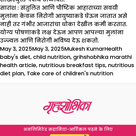
सारांश :
संतुलित आणि पौष्टिक आहाराच्या सवयी
मुलांना केवळ निरोगी आयुष्याकडे घेऊन जातात असे
नाही तर गंभीर आजारांचा धोका देखील कमी करतात.
योग्य पोषणाकडे लक्ष देऊन आपण आपल्या मुलांना
उज्ज्वल आणि निरोगी भविष्य देऊ शकतो.
Posted
Author
Categories
Tags
May 3, 2025
May 3, 2025
Mukesh Kumar
Health
on
baby's diet
,
child nutrition
,
grihshobhika marathi
health article
,
nutritious breakfast tips
,
nutritious
diet plan
,
Take care of children's nutrition
अनलिमिटेड कहानियां-आर्टिकल पढ़ने के लिए