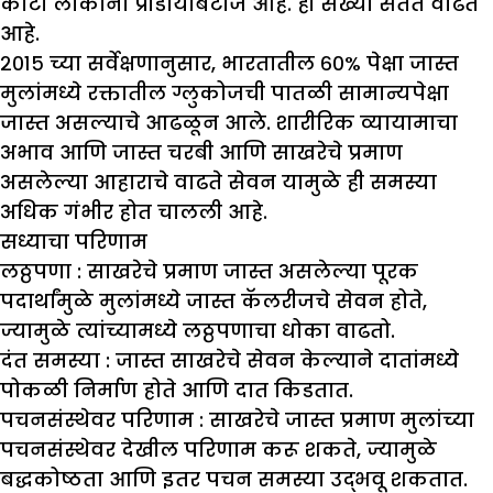
कोटी लोकांना प्रीडायबिटीज आहे. ही संख्या सतत वाढत
आहे.
२०१५ च्या सर्वेक्षणानुसार, भारतातील ६०% पेक्षा जास्त
मुलांमध्ये रक्तातील ग्लुकोजची पातळी सामान्यपेक्षा
जास्त असल्याचे आढळून आले. शारीरिक व्यायामाचा
अभाव आणि जास्त चरबी आणि साखरेचे प्रमाण
असलेल्या आहाराचे वाढते सेवन यामुळे ही समस्या
अधिक गंभीर होत चालली आहे.
सध्याचा परिणाम
लठ्ठपणा :
साखरेचे प्रमाण जास्त असलेल्या पूरक
पदार्थांमुळे मुलांमध्ये जास्त कॅलरीजचे सेवन होते,
ज्यामुळे त्यांच्यामध्ये लठ्ठपणाचा धोका वाढतो.
दंत समस्या :
जास्त साखरेचे सेवन केल्याने दातांमध्ये
पोकळी निर्माण होते आणि दात किडतात.
पचनसंस्थेवर परिणाम :
साखरेचे जास्त प्रमाण मुलांच्या
पचनसंस्थेवर देखील परिणाम करू शकते, ज्यामुळे
बद्धकोष्ठता आणि इतर पचन समस्या उद्भवू शकतात.