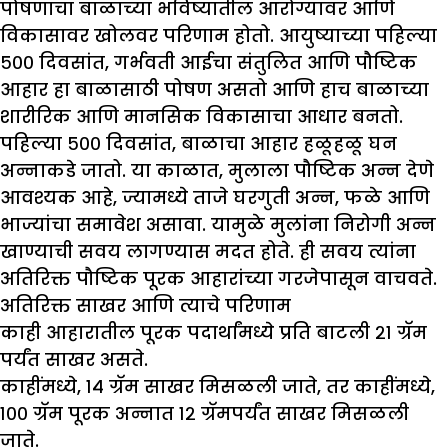
पोषणाचा बाळाच्या भविष्यातील आरोग्यावर आणि
विकासावर खोलवर परिणाम होतो. आयुष्याच्या पहिल्या
५०० दिवसांत, गर्भवती आईचा संतुलित आणि पौष्टिक
आहार हा बाळासाठी पोषण असतो आणि हाच बाळाच्या
शारीरिक आणि मानसिक विकासाचा आधार बनतो.
पहिल्या ५०० दिवसांत, बाळाचा आहार हळूहळू घन
अन्नाकडे जातो. या काळात, मुलाला पौष्टिक अन्न देणे
आवश्यक आहे, ज्यामध्ये ताजे घरगुती अन्न, फळे आणि
भाज्यांचा समावेश असावा. यामुळे मुलांना निरोगी अन्न
खाण्याची सवय लागण्यास मदत होते. ही सवय त्यांना
अतिरिक्त पौष्टिक पूरक आहारांच्या गरजेपासून वाचवते.
अतिरिक्त साखर आणि त्याचे परिणाम
काही आहारातील पूरक पदार्थांमध्ये प्रति बाटली २१ ग्रॅम
पर्यंत साखर असते.
काहींमध्ये, १४ ग्रॅम साखर मिसळली जाते, तर काहींमध्ये,
१०० ग्रॅम पूरक अन्नात १२ ग्रॅमपर्यंत साखर मिसळली
जाते.