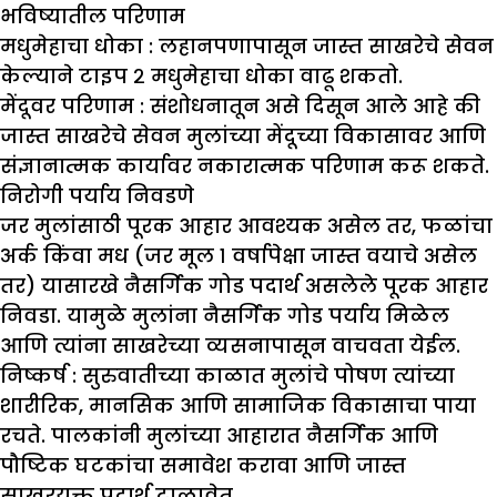
भविष्यातील परिणाम
मधुमेहाचा धोका :
लहानपणापासून जास्त साखरेचे सेवन
केल्याने टाइप २ मधुमेहाचा धोका वाढू शकतो.
मेंदूवर परिणाम :
संशोधनातून असे दिसून आले आहे की
जास्त साखरेचे सेवन मुलांच्या मेंदूच्या विकासावर आणि
संज्ञानात्मक कार्यावर नकारात्मक परिणाम करू शकते.
निरोगी पर्याय निवडणे
जर मुलांसाठी पूरक आहार आवश्यक असेल तर, फळांचा
अर्क किंवा मध (जर मूल १ वर्षापेक्षा जास्त वयाचे असेल
तर) यासारखे नैसर्गिक गोड पदार्थ असलेले पूरक आहार
निवडा. यामुळे मुलांना नैसर्गिक गोड पर्याय मिळेल
आणि त्यांना साखरेच्या व्यसनापासून वाचवता येईल.
निष्कर्ष :
सुरुवातीच्या काळात मुलांचे पोषण त्यांच्या
शारीरिक, मानसिक आणि सामाजिक विकासाचा पाया
रचते. पालकांनी मुलांच्या आहारात नैसर्गिक आणि
पौष्टिक घटकांचा समावेश करावा आणि जास्त
साखरयुक्त पदार्थ टाळावेत.