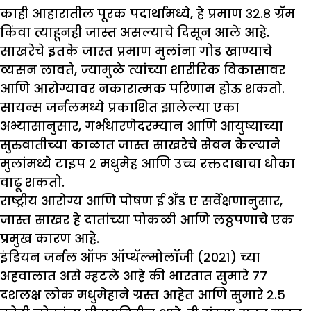
काही आहारातील पूरक पदार्थांमध्ये, हे प्रमाण ३२.८ ग्रॅम
किंवा त्याहूनही जास्त असल्याचे दिसून आले आहे.
साखरेचे इतके जास्त प्रमाण मुलांना गोड खाण्याचे
व्यसन लावते, ज्यामुळे त्यांच्या शारीरिक विकासावर
आणि आरोग्यावर नकारात्मक परिणाम होऊ शकतो.
सायन्स जर्नलमध्ये प्रकाशित झालेल्या एका
अभ्यासानुसार, गर्भधारणेदरम्यान आणि आयुष्याच्या
सुरुवातीच्या काळात जास्त साखरेचे सेवन केल्याने
मुलांमध्ये टाइप २ मधुमेह आणि उच्च रक्तदाबाचा धोका
वाढू शकतो.
राष्ट्रीय आरोग्य आणि पोषण ई अँड ए सर्वेक्षणानुसार,
जास्त साखर हे दातांच्या पोकळी आणि लठ्ठपणाचे एक
प्रमुख कारण आहे.
इंडियन जर्नल ऑफ ऑप्थॅल्मोलॉजी (२०२१) च्या
अहवालात असे म्हटले आहे की भारतात सुमारे ७७
दशलक्ष लोक मधुमेहाने ग्रस्त आहेत आणि सुमारे २.५