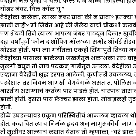
वैदेहीने मेल पुन्हा वाचला. फक्त दोन ओळी लिहिल्या होत
योअर नंबर. विल कॉल यू.’’
वैदेहीला कळेना, त्याला नंबर द्यावा की न द्यावा? इतक्
झाली नाही? मी जिवंत आहे की मेलेय याची चौकशी करावी
पण शेवटी तिने त्याला आपला नंबर पाठवून दिला? खुर्च
दहा वर्षांपूर्वी ‘फोम द शॉपिंग मॉल’च्या समोर ऑर्चर्ड रोड
ओरडत होती. पण त्या गर्दीतला एकही सिंगापुरी तिच्या म
वैदेहीच्या पायाला झालेल्या जखमेतून भळाभळा रक्त व
मुलगी बघून तो मात्र पटकन् गाडीतून उतरला. वैदेहीला उचल
एव्हाना वैदेहीची शुद्ध हरपत आलेली. कुणीतरी उचललंय, 
परदेशात तर नियम आणखी वेगवेगळे असतात. पोलिसांनी स
भारतीय असण्याचं कर्तव्य पार पाडलं होतं. चारपाच तासां
झाली होती. दुसरा पाय फ्रॅक्चर झाला होता. मोबाइलही त
होती.
डोळे उघडल्यावर एकूण परिस्थितीचं आकलन व्हायला थोडा
होतं. कदाचित त्याचं निर्मळ हृदय अन् माणुसकीची जाण त
ती शुद्धीवर आल्याचं लक्षात येताच तो म्हणाला, ‘‘बरं झ