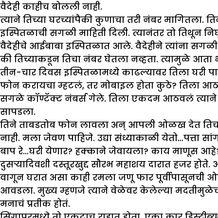
वैदेही काहीच बोलली नाही.
त्याने तिच्या घरच्यांपैकी कुणाचा तरी नंबर मागितला. 
इस्पितळाची सगळी माहिती दिली. त्यानंतर तो तिथून निघून
वैदेहीचे आईबाबा इस्पितळात आले. वैदेहीने त्यांना सग
की तिच्याकडून तिचा नंबर घेतला नव्हता. त्यामुळे आता 
तीन-चार दिवस इस्पितळामध्ये काढल्यावर तिला घरी पाठ
फोन करायचा म्हटलं, तर मोबाइल होता कुठे? तिला आठव
सगळे कॉण्टॅक्ट नंबर्स गेले. तिला एकदम आठवलं त्यान
सापडला.
तिने ताबडतोब फोन लावला अन् आपली ओळख देत तिचा 
नाही. मला जेवण पाहिजे. उद्या संध्याकाळी येतो…पत्ता सांगा
बाप रे…घरी येणार? हक्काने जेवायला? काय माणूस आहे?
दुसऱ्यादिवशी दस्तूरखुद्द सौरभ महाशय दारात हजर ह
वागून घरात असा काही रमला जणू फार पूर्वीपासूनची ओळख
आवडला. मुख्य म्हणजे त्याने वेळेवर केलेल्या मदतीमुळेच व
मनाचं प्रतीक होतं.
सिंगापूरमध्ये तो एकटाच राहात होता. एका कार डिस्ट्रीब्