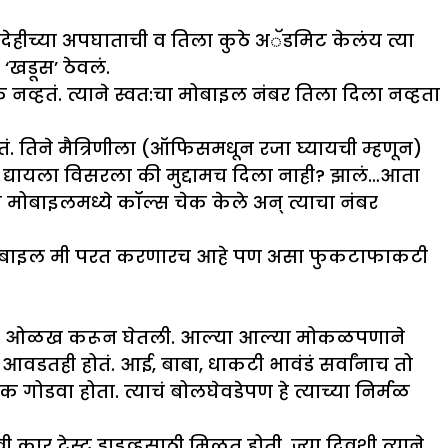
वैदेहीच्या अपघाताची व तिला कुठे अॅडमिट केलंय त्या
 ‘खडूस’ ठेवलं.
व्हतं. त्याने स्वत:चा मोबाइल नंबर तिला दिला नव्हता
ं. तिने मैत्रिणीला (ऑफिसमधून रजा घ्यायची म्हणून)
द्यायला विसरला की मुद्दामच दिला नाही? झालं…आता
मोबाइलमध्ये कॉल्स चेक केले अन् त्याचा नंबर
‘‘मोबाइल मी परत करणारच आहे पण असा फुकटाफाकटी
्वांशी ओळख करून घेतली. आल्या आल्या मोकळपणाने
वडतही होतं. आई, बाबा, धाकटी भावंडं सर्वांनाच तो
क गोडवा होता. त्याचं बोलघेवडेपण हे त्याच्या निर्मळ
कार टेस्ट ड्राइव्हसाठी मिळत होती. ज्या दिवशी त्याने