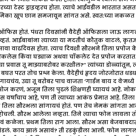
ारच्या टेस्ट ड्राइव्हरच होता. त्याचे आईवडील भारतात अस
ूमिका खूप छान समजावून सांगत असे. स्वत:च्या नकळत व
 ऑफिस होतं. पंधरा दिवसांनी वैदेही ऑफिसला जाऊ लागल
व्हतं. आईबाबांना त्याच्या या मदतीचं कौतुक वाटलं, कृतज
ा वाढदिवस होता. त्याच दिवशी सौरभने तिला प्रपोज केल
ठी, नेकलेस किंवा घड्याळ अथवा चॉकलेट देत प्रपोज कर
ाचा प्रवास तू माझ्याबरोबर करशील?’’ त्यांच्या डोळ्यांतून, 
त बघत परत तोच प्रश्न केला. वैदेहीचं हृदय जोरजोरात धडध
गायचंय, उद्या तू बरोबर पाच वाजता ‘गार्डन बाय द वे’मध्ये भ
ने प्रपोज करणं, अजून तिला पुढलं शिक्षणही घ्यायचं आहे
 वर्षांचाच आहे, पण ती त्याच्या आकंठ प्रेमात आहे. तिला
तिला सौरभला सांगायचं होतं. पण तेच नेमकं सांगता आलं
ोहोचली. सौरभ आलेला नव्हता. तिने त्याचा फोन लावला त
करावं कळेना. प्रथम तिला राग आला. सौरभ असा बेजबा
ान मांडलं. काय झालं असावं? ती रडकुंडीला आली. फोन ल