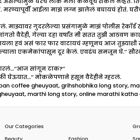
 असल्यामुळे घरचे लोक मला कळवूच शकले नव्हते. तिथल
. मरण्यापूर्वी आईला माझं लग्न झालेलं बघायचं होतं. 
 माझ्यावर गुदरलेल्या प्रसंगामुळे माझं पोलीस रेकॉर्ड ख
 सांगतो वैदेही, गेल्या दहा वर्षांत मी सतत तुझी आठवण क
्हायला हवं असं फार फार वाटायचं म्हणूनच आज तुझ्या
पल्याला एकमेकांपासून दूर केलं. एवढंच समजून घे.’’ सौ
चारलं…‘‘आज सांगून टाक?’’
फी घेऊयात…’’ मोकळेपणाने हसून वैदेहीने म्हटलं.
pan coffee gheuyaat
,
grihshobhika long story
,
mar
 gheuyaat
,
marthi long story
,
online marathi katha
Our Categories
Gr
Beauty
Fashion
Sar