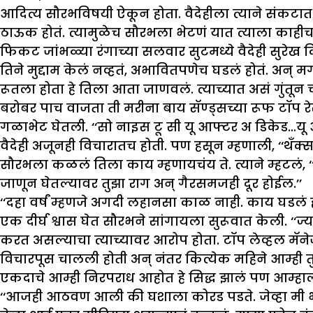
आदित्य सौरभविषयी ऐकून होता. वैदेहीला त्याने संकटात के
ठाऊक होतं. त्यामुळेच सौरभला भेटणं यात त्याला काहीच
फिकट जांभळ्या रंगाच्या सलवार सुटमध्ये वैदेही सुरे
तिने मुद्दाम केलं नव्हतं, अभावितपणेच घडलं होतं.
रूतला होता हे तिला आता जाणवलं. त्याच्यात असं गुंतून 
बरोबर पाच वाजता ती मरीना बाय सॅण्ड्सच्या रूफ टॉप रे
गळाभेट घेतली. ‘‘सो नाइस टू सी यू आफ्टर अ डिकेड…यू 
वैदेही अजूनही विचारातच होती. पण हसून म्हणाली, ‘‘थँक्
सौरभला कळलं तिला काय म्हणायचंय ते. त्याने म्हटलं, 
जाणून घेतल्यावर तुझा राग अन् गैरसमजही दूर होईल.’’
‘‘दहा वर्षं म्हणजे अगदी लहानसा काळ नाही. काय घडलं होत
एक दीर्घ श्वास घेत सौरभने सांगायला सुरूवात केली. ‘‘
करत असल्याचा त्याच्यावर आरोप होता. टॉप लेव्हल म
विचारपूस चालली होती अन् नंतर कित्येक महिने आम्ही तु
एकदाचे आम्ही निरपराध आहोत हे सिद्ध झालं पण आम्हाल
‘‘आजही आठवण आली की घशाला कोरड पडते. जेव्हा मी भारतात