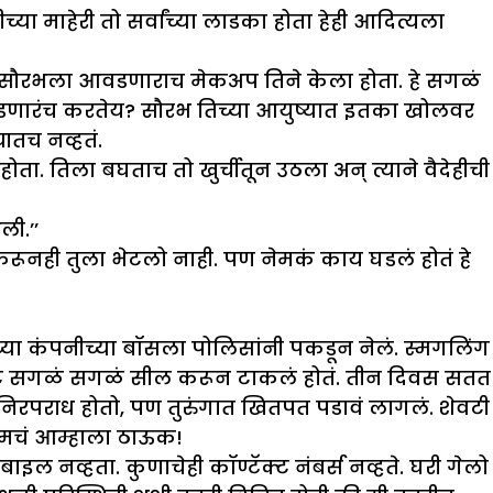
या माहेरी तो सर्वांच्या लाडका होता हेही आदित्यला
ते. सौरभला आवडणाराच मेकअप तिने केला होता. हे सगळं
आवडणारंच करतेय? सौरभ तिच्या आयुष्यात इतका खोलवर
ातच नव्हतं.
ता. तिला बघताच तो खुर्चीतून उठला अन् त्याने वैदेहीची
ली.’’
करूनही तुला भेटलो नाही. पण नेमकं काय घडलं होतं हे
मच्या कंपनीच्या बॉसला पोलिसांनी पकडून नेलं. स्मगलिंग
ाउंट सगळं सगळं सील करून टाकलं होतं. तीन दिवस सतत
 निरपराध होतो, पण तुरुंगात खितपत पडावं लागलं. शेवटी
 आमचं आम्हाला ठाऊक!
इल नव्हता. कुणाचेही कॉण्टॅक्ट नंबर्स नव्हते. घरी गेलो