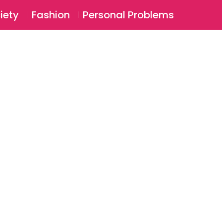
⚲
BSCRIBE
Login
iety
Fashion
Personal Problems
⚲