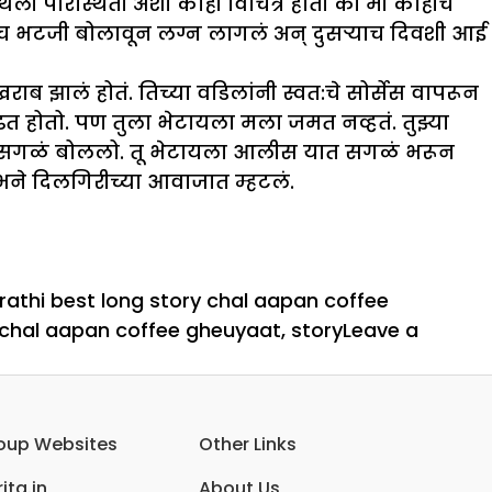
ी परिस्थिती अशी काही विचित्र होती की मी काहीच
घरीच भटजी बोलावून लग्न लागलं अन् दुसऱ्याच दिवशी आई
राब झालं होतं. तिच्या वडिलांनी स्वत:चे सोर्सेस वापरून
ाढत होतो. पण तुला भेटायला मला जमत नव्हतं. तुझ्या
शी सगळं बोललो. तू भेटायला आलीस यात सगळं भरून
रभने दिलगिरीच्या आवाजात म्हटलं.
athi best long story chal aapan coffee
 chal aapan coffee gheuyaat
,
story
Leave a
oup Websites
Other Links
ita.in
About Us