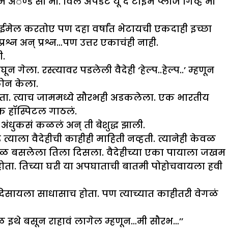
कम अॅण्ड सी मी. विल अपडेट यू द टाइम प्लीज गिव्ह मी
ारे ईमेल करतोए पण दहा वर्षांत भेटायची एकदाही इच्छा
न अन् प्रश्न…पण उत्तर एकाचंही नाही.
ी.
 गेला. रस्त्यावर पडलेली वैदेही ‘हेल्प..हेल्प..’ म्हणून
फोन केला.
ोता. त्याच जाममध्ये सौरभही अडकलेला. एक भारतीय
डक हॉस्पिटल गाठलं.
 अंधुकसं कळलं अन् ती बेशुद्ध झाली.
ला वैदेहीची काहीही माहिती नव्हती. त्यानेही केवळ
 बेडजवळ बसलेला तिला दिसला. वैदेहीच्या एका पायाला जखम
 होता. तिच्या घरी या अपघाताची बातमी पोहोचवायला हवी
दिसायला साधासाच होता. पण त्याच्यात काहीतरी वेगळं
ेळ इथे बसून राहावं लागेल म्हणून…मी सौरभ…’’