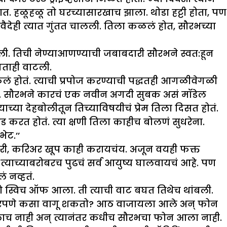
तात. हळूहळू तो घरच्यासारखाच झाला. थोडा हट्टी होता, पण
ैदेही त्यात गुंतत चालली. तिला कळलं होत, सौरभच्या
ी. तिची नेण्याआणण्याची जबाबदारी सौरभने स्वत:हून
्ञताही वाटली.
ं होतं. त्याची प्रपोज करण्याची पद्धतही आगळीवेगळी
तात. सौरभने कारचं एक नवीन अगदी सुबक असं मॉडेल
त्याच्या देहबोलीतून तिच्याविषयीचं प्रेम तिला दिसत होतं.
ड करत होतं. त्या क्षणी तिला काहीच बोलणं सुधरेना.
ेट.’’
. नोकरी, करिअर खूप काही करायचंय. अजून वयही फक्त
 त्याच्याबरोबरच पुढचं सर्व आयुष्य घालवायचं आहे. पण
 नव्हतं.
ो स्विच ऑफ आला. ती त्याची वाट बघत तिथेच थांबली.
बदारपणे कसा वागू शकतो? आठ वाजायला आले अन् फोन
ागलाच नाही अन् त्यानंतर कधीच सौरभचा फोन आला नाही.