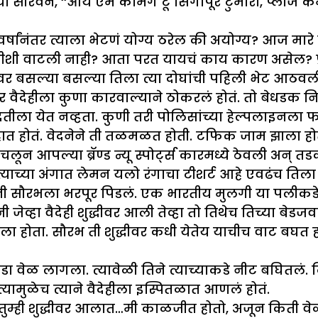
्या सौरवने, ‘‘आय एम कमिंग टू सिंगापूर टुमारो, प्लीज 
या वर्षांनंतर त्याला भेटणं योग्य ठरेल की अयोग्य? आज म
शी वाटली नाही? आता परत यायचं काय कारण असेल? प्रश्
ीवर बसल्या बसल्या तिला त्या दोघांची पहिली भेट आठवल
वर वैदेहीला कुणा कारवाल्याने ठोकरलं होतं. तो बेधडक निघून
दतीला येत नव्हता. कुणी तरी पोलिसांच्या हेल्पलाइनला 
ाहात होतं. वेदनेने ती तळमळत होती. टफिक जाम झाला ह
ून आपल्या ब्रॅण्ड न्यू स्पोर्ट्स कारमध्ये ठेवली अन् त
त्याच्या अंगात लेमन यलो रंगाचा टीशर्ट आहे एवढंच तिला
ौरभला भरपूर पिडलं. एक भारतीय मुलगी या पलीकडे त्या
नी जेव्हा वैदेही शुद्धीवर आली तेव्हा तो तिथेच तिच्या
ुटला होता. सौरभ ती शुद्धीवर कधी येतेय याचीच वाट बघत
 वेळ लागला. त्यावेळी तिने त्याच्याकडे नीट बघितलं. 
्यामुळेच त्याने वैदेहीला इस्पितळात आणलं होतं.
ालं तुम्ही शुद्धीवर आलात…मी काळजीत होतो, अजून किती व