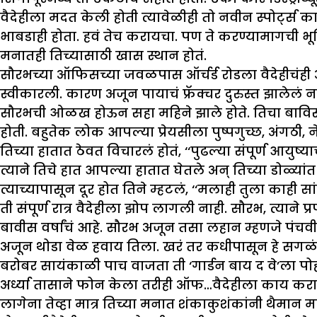
वैदेहीला मदत केली होती त्यावेळीही तो नवीन स्पोर्ट्स क
भाबडाही होता. हवं तेच करायचा. पण ते करण्यामागची भ
मनातही तिच्यासाठी खास स्थान होतं.
सौरभच्या ऑफिसच्या जवळपास ऑर्चर्ड रोडला वैदेहीचंही
स्वीकारली. कारण अजून पायाचं फ्रॅक्चर दुरुस्त झालेलं न
सौरभची ओळख होऊन सहा महिने झाले होते. तिचा बाविसाव
होती. बहुतेक लोक आपल्या प्रेयसीला पुष्पगुच्छ, अंग
तिच्या हातात ठेवत विचारलं होतं, ‘‘पुढल्या संपूर्ण आयुष्य
त्याने तिचे हात आपल्या हातात घेतले अन् तिच्या डोळ्यां
त्याच्यापासून दूर होत तिने म्हटलं, ‘‘मलाही तुला काही सां
ती संपूर्ण रात्र वैदेहीला झोप लागली नाही. सौरभ, त्या
बावीस वर्षांचं आहे. सौरभ अजून तसा लहान म्हणजे पंचवीस
अजून थोडा वेळ हवाय तिला. खरं तर कधीपासून हे सगळं 
बरोबर सायंकाळी पाच वाजता ती ‘गार्डन बाय द वे’ला प
अर्ध्या तासाने फोन केला तरीही ऑफ…वैदेहीला काय 
लागेना तेव्हा मात्र तिच्या मनात शंकाकुशंकांनी थैम