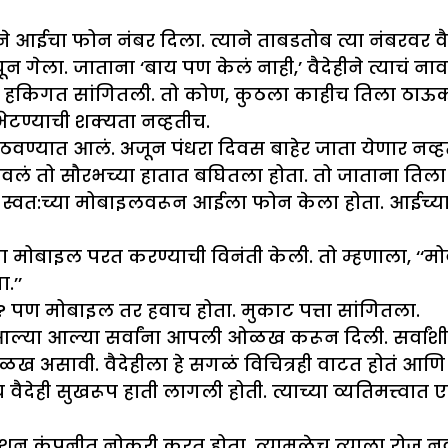
तिने आईचा फोन नंबर दिला. त्याने ताबडतोब त्या नंबरवर 
 गेला. जाताना ‘बाय पण केलं नाही,’ वैदेहीने त्याचं नाव
ळी हकिगत सांगितली. तो कोण, कुठला काहीच तिला ठाऊक न
भेटण्याची शक्यता नव्हतीच.
वण्यात आलं. अजून पंधरा दिवस बाहेर जाता येणार नव्हत
लं तो सौरभच्या हातात बघितला होता. तो जाताना तिला 
े स्वत:च्या मोबाइलवरून आईला फोन केला होता. आईच्या 
मोबाइल परत करण्याची विनंती केली. तो म्हणाला, 
.’’
 पण मोबाइल तर हवाच होता. मुकाट पत्ता सांगितला.
ोते. आल्या आल्या सर्वांना आपली ओळख करून दिली. सर
 असावी. वैदेहीला हे सगळं विचित्रही वाटत होतं आणि आ
ैदेही सुखरूप हाती लागली होती. त्याच्या व्यतिमत्त्वात ए
यूशन कंपनीत नोकरी करत होता. त्यामुळेच त्याला रोज नवी 