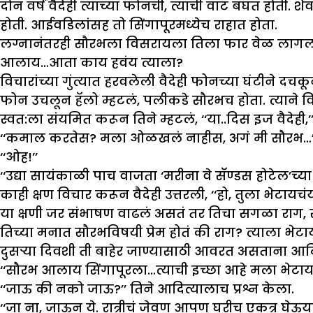
दोन वर्षं वैदेही त्याच्या फोनची, त्याची वाट बघत होती.
होती. आईवडिलांसह तो सिंगापूरमध्येच राहात होता.
लग्नानंतरही सौरभला विसरायला तिला फार वेळ लागला
आलाय…आता काय हवंय त्याला?
विचारांच्या गुंत्यात हरवलेली वैदेही फोनच्या घंटीने
फोन उचलून हॅलो म्हटलं, पलीकडे सौरभच होता. त्याने विच
स्वत:ला संयमित करून तिने म्हटलं, ‘‘या..दिस इज वैदेही
‘‘कमाल करतेस? मला ओळखलं नाहीस, अगं मी सौरभ…’’ 
‘‘ओह!’’
‘‘उद्या सायंकाळी पाच वाजता ‘मरीना वे सॅण्डस होटेल’च्या
काही क्षण विचार करून वैदेही उत्तरली, ‘‘हो, तुला भेटायच
या क्षणी जर संभाषण वाढलं असतं तर तिचा सगळा राग
तिच्या मनात सौरभविषयी प्रेम होतं की राग? त्याला भे
दुसऱ्या दिवशी ती बाहेर जाण्यासाठी आवरत असताना आदित्य
‘‘सौरभ आलाय सिंगापूरला…त्याची इच्छा आहे मला भेटायची,
‘‘जाऊ की नको जाऊ?’’ तिने आदित्यालाच प्रश्न केला.
‘‘जा ना, जाऊन ये. रात्रीचं जेवण आपण घरीच एकत्र घेऊयात