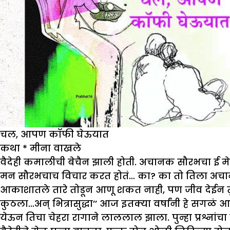
चल, आपण कॉफी घेऊयात
कथा
*
मीना वाखले
वैदेही कमालीची बेचैन झाली होती. अचानक सौरभचा ई मेल 
मन सौरभचाच विचार करत होतं… का? का तो तिला अचानक 
आकाशातले तारे तोडून आणू शकत नाही, पण जीव देईन तुझ
कुठला…अन् भित्रासुद्धा’’ आज इतक्या वर्षांनी हे सगळं आ
येऊन तिचा चेहरा रागाने लाललाल झाला. पुन्हा प्रश्ना