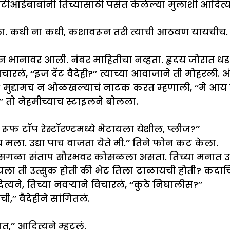
 शेवटीआईबाबांनी तिच्यासाठी पसंत केलेल्या मुलाशी आदित्य
. कधी ना कधी, कशावरून तरी त्याची आठवण यायचीच. 
 दचकून भानावर आली. नंबर माहितीचा नव्हता. हृदय जोरा
ारलं, ‘‘इज दॅट वैदेही?’’ त्याच्या आवाजाने ती मोहरली.
,’’ मुद्दामच न ओळखल्याचं नाटक करत म्हणाली, ‘‘मे आय न
तो नेहमीच्याच स्टाइलने बोलला.
 रूफ टॉप रेस्टॉरण्टमध्ये भेटायला येशील, प्लीज?’’
ंय मला. उद्या पाच वाजता येते मी.’’ तिने फोन कट केला.
, सगळा संताप सौरभवर कोसळला असता. तिच्या मनात उ
टायला ती उत्सुक होती की भेट तिला टाळायची होती? कदा
ने, तिच्या नवऱ्याने विचारलं, ‘‘कुठे निघालीस?’’
’’ वैदेहीने सांगितलं.
,’’ आदित्यने म्हटलं.