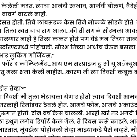
लेली मदत, त्याचा आनंदी स्वभाव, आर्जवी बोलणं, वैदेहीच्
 वावगं वाटलं नाही.
ख दिसत होती. तिचे लांबसडक केस तिने मोकळे सोडले हो
 अन् मग तिला स्वत:चाच राग आला…की ती सगळं सौरभला 
चालणार नाही हे तिला कळत होतं पण वेडं मन तिच्या ताब्य
स्टॉरण्टमध्ये पोहोचली. सौरभ तिच्या आधीच येऊन बसला हो
आर लुकिंग गॉर्जियस.’’
स फॉर द कॉम्प्लिमेंट…आय एम सरप्राइज टू सी यू अॅक्चुअ
‘‘तू मला क्षमा केली नाहीस…कारण मी त्या दिवशी कबूल 
ं तेव्हा?’’
ज्या दिवशी मी तुला भेटायला येणार होतो त्याच दिवशी आ
ॅनेजरलाही रिमांडवर ठेवलं होतं. आमचे फोन, आमचे अक
रुंगात होतो. दोन वर्षं केस चालली. आम्ही खरं तर अगदी
ा इथून लगेच डिपॉर्ट केलं गेलं. ते दिवस कसे काढले,
, मुंबईला पोहोचलो तेव्हा माझ्याकडे पैसे नव्हते. मोबा