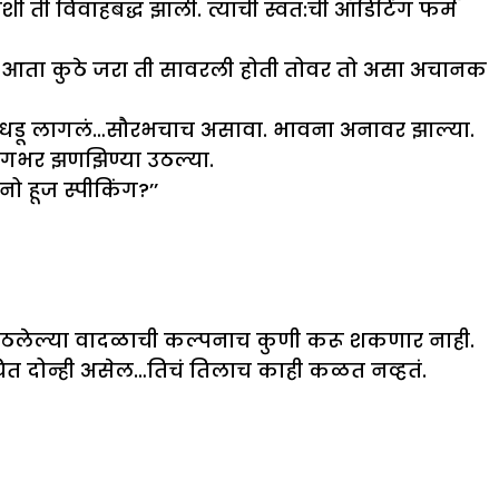
शी ती विवाहबद्ध झाली. त्याची स्वत:ची ऑडिटिंग फर्म
आता कुठे जरा ती सावरली होती तोवर तो असा अचानक
त धडधडू लागलं…सौरभचाच असावा. भावना अनावर झाल्या.
 अंगभर झणझिण्या उठल्या.
ो हूज स्पीकिंग?’’
ठलेल्या वादळाची कल्पनाच कुणी करू शकणार नाही.
चित दोन्ही असेल…तिचं तिलाच काही कळत नव्हतं.