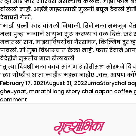
तेव्हा आई फार सीरियस असल्याचं कळलं. माझा फोन बंद
बोललो नाही. आईने माझ्यासाठी मुलगी बघून ठेवली होती
देवाघरी गेली.
‘‘माझी पत्नी फार चांगली निघाली. तिने मला समजून घेतलं.
मला पुन्हा नव्याने आयुष्य सुरू करण्याचं बळ दिलं. खरं
मनातला राग, माझ्याविषयीचा गैरसमज, किल्मिष दूर व
पावलो. मी तुझा विश्वासघात केला नाही. फक्त दैवाने आ
वैदेहीने नुसतीच मान डोलावली.
‘‘तू त्या दिवशी मला काय सांगणार होतीस?’’ सौरभने वि
‘‘त्या गोष्टीचं आता काहीच महत्त्व नाहीए…चल, आपण कॉ
Posted
Author
Categories
Tags
February 17, 2021
August 31, 2022
uma
Story
chal aa
on
gheuyaat
,
marathi long story chal aapan coffee
on
comment
चल,
आपण
कॉफी
घेऊयात