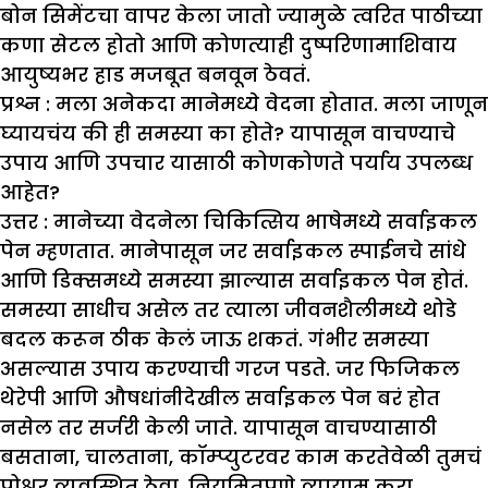
बोन सिमेंटचा वापर केला जातो ज्यामुळे त्वरित पाठीच्या
कणा सेटल होतो आणि कोणत्याही दुष्परिणामाशिवाय
आयुष्यभर हाड मजबूत बनवून ठेवतं.
प्रश्न : मला अनेकदा मानेमध्ये वेदना होतात. मला जाणून
घ्यायचंय की ही समस्या का होते
?
यापासून वाचण्याचे
उपाय आणि उपचार यासाठी कोणकोणते पर्याय उपलब्ध
आहेत
?
उत्तर :
मानेच्या वेदनेला चिकित्सिय भाषेमध्ये सर्वाइकल
पेन म्हणतात. मानेपासून जर सर्वाइकल स्पाईनचे सांधे
आणि डिक्समध्ये समस्या झाल्यास सर्वाइकल पेन होतं.
समस्या साधीच असेल तर त्याला जीवनशैलीमध्ये थोडे
बदल करून ठीक केलं जाऊ शकतं. गंभीर समस्या
असल्यास उपाय करण्याची गरज पडते. जर फिजिकल
थेरेपी आणि औषधांनीदेखील सर्वाइकल पेन बरं होत
नसेल तर सर्जरी केली जाते. यापासून वाचण्यासाठी
बसताना, चालताना, कॉम्प्युटरवर काम करतेवेळी तुमचं
पोश्चर व्यवस्थित ठेवा. नियमितपणे व्यायाम करा.