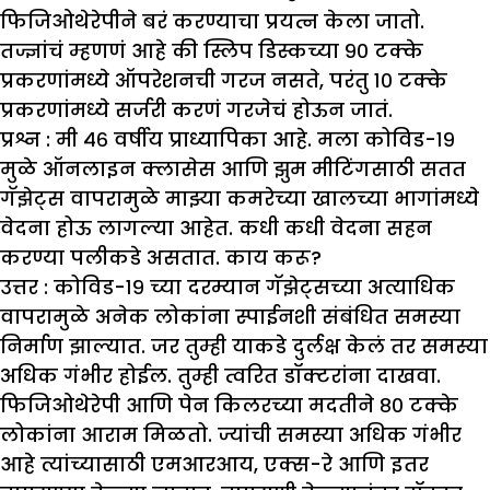
फिजिओथेरेपीने बरं करण्याचा प्रयत्न केला जातो.
तज्ज्ञांचं म्हणणं आहे की स्लिप डिस्कच्या ९० टक्के
प्रकरणांमध्ये ऑपरेशनची गरज नसते, परंतु १० टक्के
प्रकरणांमध्ये सर्जरी करणं गरजेचं होऊन जातं.
प्रश्न : मी ४६ वर्षीय प्राध्यापिका आहे. मला कोविड-१९
मुळे ऑनलाइन क्लासेस आणि
झु
म मीटिंगसाठी सतत
गॅ
झे
ट्स वापरामुळे मा
झ्
या कमरेच्या खालच्या भागांमध्ये
वेदना होऊ लागल्या आहेत. कधी कधी वेदना सहन
करण्या पलीकडे असतात. काय करू
?
उत्तर :
कोविड-१९ च्या दरम्यान गॅझेट्सच्या अत्याधिक
वापरामुळे अनेक लोकांना स्पाईनशी संबंधित समस्या
निर्माण झाल्यात. जर तुम्ही याकडे दुर्लक्ष केलं तर समस्या
अधिक गंभीर होईल. तुम्ही त्वरित डॉक्टरांना दाखवा.
फिजिओथेरेपी आणि पेन किलरच्या मदतीने ८० टक्के
लोकांना आराम मिळतो. ज्यांची समस्या अधिक गंभीर
आहे त्यांच्यासाठी एमआरआय, एक्स-रे आणि इतर