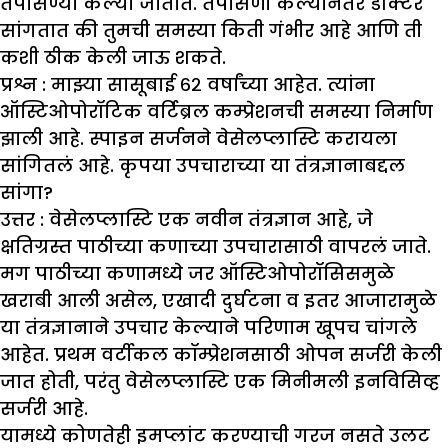
तपासण्या केल्या जातात. तपासणी केल्यानंतर डॉक्टर
सांगतात की तुमची समस्या किती गंभीर आहे आणि ती
कशी ठीक केली जाऊ शकते.
प्रश्न : मा
झ्
या सासूबाई ६२ वर्षांच्या आहेत. त्यांना
ऑस्टिओपोरॉटिक वर्टिब्रल कम्प्रेशनची समस्या निर्माण
झा
ली आहे. स्पाइन सर्जनने वेसेलप्लास्टि करायला
सांगितलं आहे. कृपया उपचाराच्या या तंत्रज्ञानाबद्दल
सांगा
?
उत्तर :
वेसेलप्लास्टि एक नवीन तंत्रज्ञान आहे, जे
क्षतिग्रस्त पाठीच्या कणाच्या उपचारासाठी वापरलं जाते.
मग पाठीच्या कणामध्ये जर ऑस्टिओपोरॉसिसमुळे
खराबी आली असेल, एखादी दुर्घटना व इतर आजारामुळे
या तंत्रज्ञानाने उपचार केल्याने परिणाम खूपच चांगले
आहेत. प्रथम वर्टीकल कॉम्प्रेशनसाठी ओपन सर्जरी केली
जात होती, परंतु वेसेलप्लास्टि एक मिनीमली इनविसिव्ह
सर्जरी आहे.
यामध्ये कोणतेही इमप्लांट करण्याची गरज नसते उलट