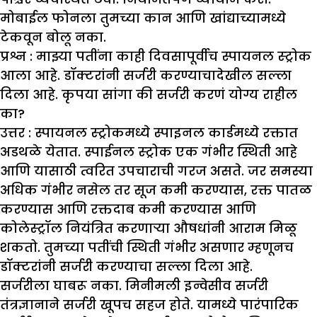
मोबाईल फोनला तुमच्या कान आणि खांद्याच्यामध्ये
टेकवून बोलू नका.
प्रश्न : मा
झ्
या पतींना काही दिवसापूर्वीच स्पायनल स्ट्रोक
आला आहे. डॉक्टरांनी सर्जरी करण्याचादेखील सल्ला
दिला आहे. कृपया सांगा की सर्जरी करणं योग्य राहील
का
?
उत्तर :
स्पायनल स्ट्रोकमध्ये स्पाइनल कार्डमध्ये रक्तात
अडथळे येतात. स्पाईनल स्ट्रोक एक गंभीर स्थिती आहे
आणि यासाठी त्वरित उपचाराची गरज असते. जर समस्या
अधिक गंभीर नसेल तर सूज कमी करण्यास, रक्त पातळ
करण्यास आणि रक्तदाब कमी करण्यास आणि
कोलेस्ट्रॉल नियंत्रित करणाऱ्या औषधांनी आराम मिळू
शकतो. तुमच्या पतींची स्थिती गंभीर असणार म्हणूनच
डॉक्टरांनी सर्जरी करण्याचा सल्ला दिला आहे.
सर्जरीला घाबरू नका. मिनीमली इन्वेसीव सर्जरी
तंत्रज्ञानाने सर्जरी खूपच सहज होते. यामध्ये पारंपारिक