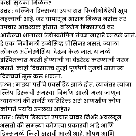
कशी सुटका मिळेल
?
उत्तर :
बल्जिंग डिक्सच्या उपचारात फिजीओथेरेपी खूप
महत्त्वाची आहे. जर यापासून आराम मिळत नसेल तर
उपचार आवश्यक होतात. बल्जिंग डिक्समध्ये वर
आलेल्या भागाला एंडोस्कोपिंग तंत्रज्ञानाद्वारे काढलं जातं.
हे एक मिनीमली इन्वेसिव्ह प्रोसिजर असतं, ज्याला
लोकल अॅनेस्थेशिया देऊन केलं जातं. यामध्ये
इस्पितळात भरती होण्याची वा बेडरेस्ट करण्याची गरज
नसते. काही दिवसातच तुम्ही पूर्णपणे तुमची सामान्य
दिनचर्या सुरु करू शकता.
प्रश्न : मा
झ्
या पतींचे एक्सीडेंट
झा
लं होतं. त्यानंतर त्यांना
स्लिप डिस्कची समस्या निर्माण
झा
ली. मला जाणून
घ्यायचयं की सर्जरी व्यतिरिक्त असे आणखीण कोण
कोणते पर्याय उपलब्ध आहेत
?
उत्तर :
स्लिप डिस्कचा उपचार यावर निर्भर अवलंबून
असतो की समस्या कोणत्या प्रकारची आहे आणि
डिक्समध्ये किती खराबी आली आहे. औषध आणि