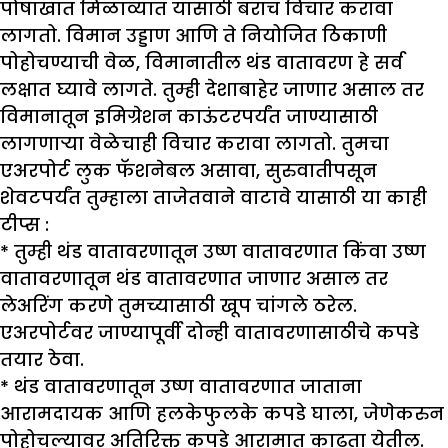
पोषाखात मिळाव्यात यासाठी बराच विचार करावा
लागतो. विमान उड्डाण आणि ते नियोजित ठिकाणी
पोहोचण्याची वेळ, विमानातील थंड वातावरण हे सर्व
लक्षात घ्यावे लागते. तुम्ही देशाबाहेर जाणार असाल तर
विमानातून इमिग्रेशन काऊंटरपर्यंत जाण्यासाठी
लागणाऱ्या वेळेचाही विचार करावा लागतो. तुमचा
एअरपोर्ट लुक फॅशनेबल असावा, सुरुवातीपसून
शेवटपर्यंत तुम्हाला ताजेतवाने वाटावे यासाठी या काही
टीप्स :
* तुम्ही थंड वातावरणातून उष्ण वातावरणात किंवा उष्ण
वातावरणातून थंड वातावरणात जाणार असाल तर
लेअरिंग करणे तुमच्यासाठी खूप चांगले ठरेल.
एअरपोर्टवर जाण्यापूर्वी दोन्ही वातावरणासाठीचे कपडे
तयार ठेवा.
* थंड वातावरणातून उष्ण वातावरणात जाताना
आरामदायक आणि हलकेफुलके कपडे घाला, जेणेकरुन
पोहोचल्यावर अतिरिक्त कपडे आरामात काढता येतील.