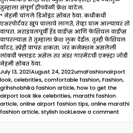
तुम्हाला संपूर्ण ट्रीपवेळी फ्रेश वाटेल.
* नेहमी चांगले डिओड्रंट सोबत ठेवा. कधीकधी
एअरपोर्टवर खूप चालावे लागते, तेव्हा घाम आल्यावर तो
वापरा. अराइवलपूर्वी हँड वाईप्स आणि फेशियल वाईप्स
वापरल्यास ते तुम्हाला फ्रेश लुक देईल. तुम्ही फेशियल
वॉटर, स्प्रेही वापरू शकता. जर कनेक्शन असलेली
लांबची फ्लाइट असेल तर अंडर गारमेंटची एक्स्ट्रा जोडी
नेहमी सोबत ठेवा.
Posted
Author
Categories
Tags
July 13, 2021
August 24, 2022
uma
Fashion
airport
on
look
,
celebrities
,
comfortable fashion
,
Fashion
,
grihshobhika fashion article
,
how to get the
airport look like celebrities
,
marathi fashion
article
,
online airport fashion tips
,
online marathi
on
fashion article
,
stylish look
Leave a comment
असे
हवे