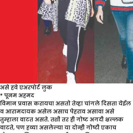
असे हवे एअरपोर्ट लुक
*
पूनम अहमद
विमान प्रवास करायचा असतो तेव्हा चांगले दिसता येईल
व आरामदायक असेल असाच पेहराव असावा असे
तुम्हाला वाटत असते. तशी तर ही गोष्ट अगदी क्षल्लक
वाटते, पण हव्या असलेल्या या दोन्ही गोष्टी एकाच