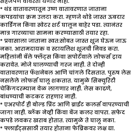
सहजपणे वावरता येणार नाही.
* थंड वातावरणातून उष्ण वातावरणात जाताना
कपडयांचा क्रम उलटा करा. म्हणजे थोडे जास्त ऊबदार
कार्डिगन किंवा स्वेटर शर्ट घालून बाहेर पडा. त्यानंतर
मात्र गारव्याचा सामना करण्यासाठी तयार रहा.
* प्रवासाला जाताना स्वत:सोबत जास्त शूज घेऊन जाऊ
नका. आरामदायक व स्टायलिश शूजची निवड करा.
महिलांनी बॅले फ्लॅट्स किंवा सपोर्टवाले लोफर्स ट्राय
करावेत. मोजे घालण्याची गरज नाही. ते दोन्ही
वातावरणात फॅशनेबल आणि चांगले दिसतात. पुरुष लेस
नसलेले लोफर्स घालू शकतात. यामुळे सिक्युरिटी
चेकिंगदरम्यान वेळ लागणार नाही. लेस काढणे,
बांधण्याची कटकट राहणार नाही.
* एअरपोर्ट ही बोल्ड प्रिंट आणि ब्राईट कलर्स वापरण्याची
जागा नाही. ब्लॅक नेव्ही किंवा बेंज कलर वापरा. सफेद
कपडे लवकर खराब होतात. त्यामुळे ते घालू नका.
* फ्लाईट्ससाठी तयार होताना फेब्रिकवर लक्ष द्या.