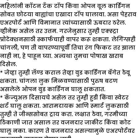
महिलांनी कॉटन टँक टॉप किंवा ओपन वूल कार्डिगन
सोबत छोटया बाह्यांचा एखादा टॉप घालावा. असा पेहराव
एअरपोर्ट आणि विमानात त्यांच्यासाठी ऊबदार ठरेल.
व्हीनेक असेल तर उत्तम. गरजेनुसार तुम्ही एक्स्ट्रा
प्रोटेक्शनसाठी स्कार्फचाही वापर करू शकता. लेगिंग्सही
चांगली, पण ती वापरण्यापूर्वी तिचा रंग फिकट तर झाला
नाही ना, हे पाहून घ्या. अन्यथा तुमचा पोषाख खराब
दिसेल.
* जेव्हा तुम्ही लॅण्ड कराल तेव्हा वुड कार्डिगन बॅगेत ठेवू
शकता. चांगला लुक मिळवण्यासाठी पुरुष बटण
असलेले ओपन वुड कार्डिगन घालू शकतात.
* कॅज्युअल दिसायचे असेल तर तुम्ही हुडी किंवा स्वेटर
शर्ट घालू शकता. आरामदायक आणि स्मार्ट लुकसाठी
तुम्ही ते जीन्ससोबत ट्राय करा. लक्षात ठेवा, गरमीच्या
ठिकाणी जात असाल तर वजनदार जाकीट किंवा कोट
घालू नका. कारण ते वजनदार असल्यामुळे एअरपोर्टवर