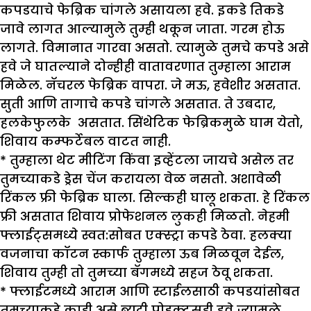
कपडयाचे फेब्रिक चांगले असायला हवे. इकडे तिकडे
जावे लागत आल्यामुले तुम्ही थकून जाता. गरम होऊ
लागते. विमानात गारवा असतो. त्यामुळे तुमचे कपडे असे
हवे जे घातल्याने दोन्हीही वातावरणात तुम्हाला आराम
मिळेल. नॅचरल फेब्रिक वापरा. जे मऊ, हवेशीर असतात.
सुती आणि तागाचे कपडे चांगले असतात. ते उबदार,
हलकेफुलके असतात. सिंथेटिक फेब्रिकमुळे घाम येतो,
शिवाय कम्फर्टेबल वाटत नाही.
* तुम्हाला थेट मीटिंग किंवा इव्हेंटला जायचे असेल तर
तुमच्याकडे ड्रेस चेंज करायला वेळ नसतो. अशावेळी
रिंकल फ्री फेब्रिक घाला. सिल्कही घालू शकता. हे रिंकल
फ्री असतात शिवाय प्रोफेशनल लुकही मिळतो. नेहमी
फ्लाईट्समध्ये स्वत:सोबत एक्स्ट्रा कपडे ठेवा. हलक्या
वजनाचा कॉटन स्कार्फ तुम्हाला ऊब मिळवून देईल,
शिवाय तुम्ही तो तुमच्या बॅगमध्ये सहज ठेवू शकता.
* फ्लाईटमध्ये आराम आणि स्टाईलसाठी कपडयांसोबत
तुमच्याकडे काही असे ब्युटी प्रोडक्ट्सही हवे ज्यामुळे