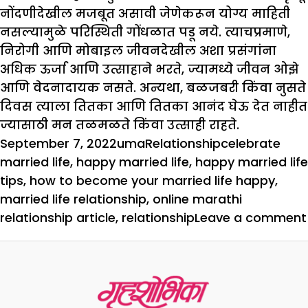
नोंदणीदेखील मजबूत असावी जेणेकरून योग्य माहिती
नसल्यामुळे परिस्थिती गोंधळात पडू नये. त्याचप्रमाणे,
निरोगी आणि मोबाइल जीवनदेखील अशा प्रसंगांना
अधिक ऊर्जा आणि उत्साहाने भरते, ज्यामध्ये जीवन ओझे
आणि वेदनादायक नसते. अन्यथा, बळजबरी किंवा नुसते
दिवस त्याला तितका आणि तितका आनंद घेऊ देत नाहीत
ज्यासाठी मन तळमळते किंवा उत्साही राहते.
Posted
Author
Categories
Tags
September 7, 2022
uma
Relationship
celebrate
on
married life
,
happy married life
,
happy married life
tips
,
how to become your married life happy
,
married life relationship
,
online marathi
relationship article
,
relationship
Leave a comment