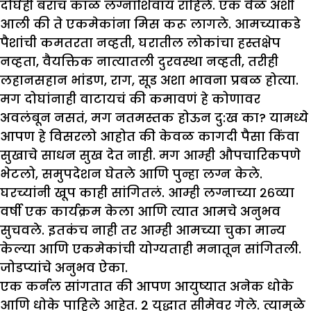
दोघेही बराच काळ लग्नाशिवाय राहिले. एक वेळ अशी
आली की ते एकमेकांना मिस करू लागले. आमच्याकडे
पैशांची कमतरता नव्हती, घरातील लोकांचा हस्तक्षेप
नव्हता, वैयक्तिक नात्यातली दुरवस्था नव्हती, तरीही
लहानसहान भांडण, राग, सूड अशा भावना प्रबळ होत्या.
मग दोघांनाही वाटायचं की कमावणं हे कोणावर
अवलंबून नसतं, मग नतमस्तक होऊन दु:ख का? यामध्ये
आपण हे विसरलो आहोत की केवळ कागदी पैसा किंवा
सुखाचे साधन सुख देत नाही. मग आम्ही औपचारिकपणे
भेटलो, समुपदेशन घेतले आणि पुन्हा लग्न केले.
घरच्यांनी खूप काही सांगितलं. आम्ही लग्नाच्या २६व्या
वर्षी एक कार्यक्रम केला आणि त्यात आमचे अनुभव
सुचवले. इतकंच नाही तर आम्ही आमच्या चुका मान्य
केल्या आणि एकमेकांची योग्यताही मनातून सांगितली.
जोडप्यांचे अनुभव ऐका.
एक कर्नल सांगतात की आपण आयुष्यात अनेक धोके
आणि धोके पाहिले आहेत. 2 युद्धात सीमेवर गेले. त्यामुळे