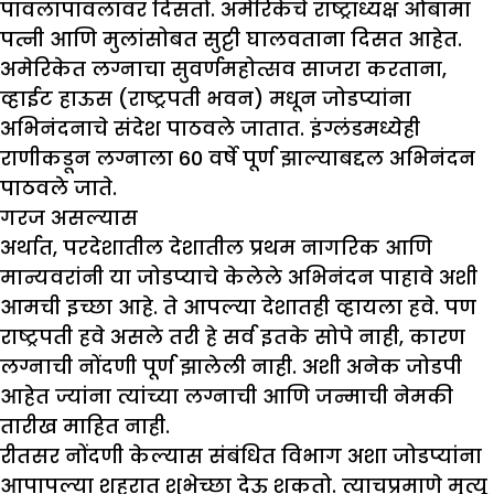
पावलापावलावर दिसतो. अमेरिकेचे राष्ट्राध्यक्ष ओबामा
पत्नी आणि मुलांसोबत सुट्टी घालवताना दिसत आहेत.
अमेरिकेत लग्नाचा सुवर्णमहोत्सव साजरा करताना,
व्हाईट हाऊस (राष्ट्रपती भवन) मधून जोडप्यांना
अभिनंदनाचे संदेश पाठवले जातात. इंग्लंडमध्येही
राणीकडून लग्नाला 60 वर्षे पूर्ण झाल्याबद्दल अभिनंदन
पाठवले जाते.
गरज असल्यास
अर्थात, परदेशातील देशातील प्रथम नागरिक आणि
मान्यवरांनी या जोडप्याचे केलेले अभिनंदन पाहावे अशी
आमची इच्छा आहे. ते आपल्या देशातही व्हायला हवे. पण
राष्ट्रपती हवे असले तरी हे सर्व इतके सोपे नाही, कारण
लग्नाची नोंदणी पूर्ण झालेली नाही. अशी अनेक जोडपी
आहेत ज्यांना त्यांच्या लग्नाची आणि जन्माची नेमकी
तारीख माहित नाही.
रीतसर नोंदणी केल्यास संबंधित विभाग अशा जोडप्यांना
आपापल्या शहरात शुभेच्छा देऊ शकतो. त्याचप्रमाणे मृत्यू