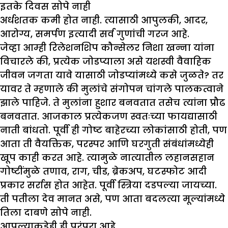
इतके दिवस सोपे नाही
अर्धशतक कमी होत नाही. त्यासाठी आपुलकी, आदर,
आरोग्य, समर्पण इत्यादी सर्व गुणांची गरज आहे.
जेव्हा आम्ही रिलेशनशिप कौन्सेलर निशा खन्ना यांना
विचारले की, प्रत्येक जोडप्याला असे यशस्वी वैवाहिक
जीवन जगता यावे यासाठी जोडप्यांमध्ये कसे जुळते? तर
यावर ते म्हणाले की मुलांचे संगोपन चांगले पालकत्वाने
झाले पाहिजे. ते मुलांना हुशार बनवतात तसेच त्यांना प्रौढ
बनवतात. आजकाल प्रत्येकजण स्वतःच्या फायद्यासाठी
नाती बांधतो. पूर्वी ही गोष्ट बाहेरच्या लोकांसाठी होती, पण
आता ती वैयक्तिक, परस्पर आणि घरगुती संबंधांमध्येही
खूप काही करत आहे. त्यामुळे नात्यातील लहानसहान
गोष्टींमुळे तणाव, राग, चीड, ब्रेकअप, घटस्फोट आदी
प्रकार सर्रास होत आहेत. पूर्वी स्त्रिया दडपल्या जायच्या.
ती पतीला देव मानत असे, पण आता बदलत्या मूल्यांमध्ये
तिला दाबणे सोपे नाही.
आपल्याकडेही ही परंपरा आहे