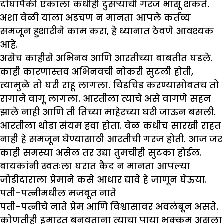
दोघांपैकी एकाला कधीही दुसऱ्याची गरज भासू शकते.
अशा वेळी याला अडचण न मानता आपले कर्तव्य
समजून हुशारीने काम करा, हे ध्यानात ठेवणे आवश्यक
आहे.
असेच काहीसे अभिनव आणि आरतीच्या बाबतीत घडले.
काही कारणास्तव अभिनवची नोकरी सुटली होती,
त्यामुळे तो घरी राहू लागला. चिडचिड करण्यासोबतच तो
रागाने वागू लागला. आरतीला त्याचे असे वागणे सहन
झाले नाही आणि ती तिच्या माहेरच्या घरी जाऊन बसली.
आरतीला थोडा संयम हवा होता. वेळ कधीच सारखी राहत
नाही हे समजून घेण्यासाठी आरतीची गरज होती. आज जर
काही समस्या असेल तर उद्या तुमचीही सुटका होईल.
बायकांनी स्वतःला घरात कैद न मानता आपल्या
जोडीदाराला प्रेमाने कसे आधार द्यावे हे जाणून घेऊया.
पती-पत्नीमधील मजबूत नाते
पती-पत्नीचे नाते प्रेम आणि विश्वासावर अवलंबून असते.
कोणतीही इमारत बनवताना त्याचा पाया भक्कम असला