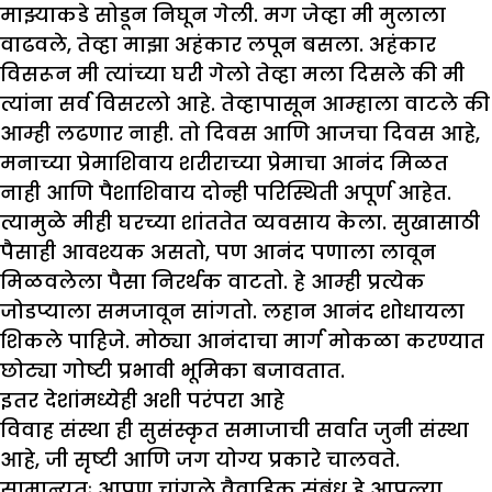
माझ्याकडे सोडून निघून गेली. मग जेव्हा मी मुलाला
वाढवले, तेव्हा माझा अहंकार लपून बसला. अहंकार
विसरून मी त्यांच्या घरी गेलो तेव्हा मला दिसले की मी
त्यांना सर्व विसरलो आहे. तेव्हापासून आम्हाला वाटले की
आम्ही लढणार नाही. तो दिवस आणि आजचा दिवस आहे,
मनाच्या प्रेमाशिवाय शरीराच्या प्रेमाचा आनंद मिळत
नाही आणि पैशाशिवाय दोन्ही परिस्थिती अपूर्ण आहेत.
त्यामुळे मीही घरच्या शांततेत व्यवसाय केला. सुखासाठी
पैसाही आवश्यक असतो, पण आनंद पणाला लावून
मिळवलेला पैसा निरर्थक वाटतो. हे आम्ही प्रत्येक
जोडप्याला समजावून सांगतो. लहान आनंद शोधायला
शिकले पाहिजे. मोठ्या आनंदाचा मार्ग मोकळा करण्यात
छोट्या गोष्टी प्रभावी भूमिका बजावतात.
इतर देशांमध्येही अशी परंपरा आहे
विवाह संस्था ही सुसंस्कृत समाजाची सर्वात जुनी संस्था
आहे, जी सृष्टी आणि जग योग्य प्रकारे चालवते.
सामान्यतः आपण चांगले वैवाहिक संबंध हे आपल्या