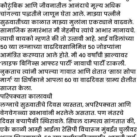
कौटुंबिक आणि जीवनातील आनंदाचे मूल्य अधिक
चांगल्या पद्धतीने जाणून घेता आले. माझ्या पत्नीने
सुरुवातीच्या काळात माझ्या मुलांना एकट्याने वाढवले.
सामाजिक समारंभात मी नेहमीच त्यांचे आभार मानायचे.
त्याची बायको म्हणते की तो उत्सवी आहे. आई वडिलांच्या
50 व्या लग्नाच्या वाढदिवसानिमित्त 50 जोडप्यांना
आमंत्रित करण्यात आले होते. मी 40 वर्षांची झाल्यावर
‘लाइफ बिगिन्स आफ्टर पार्टी’ नावाची पार्टी टाकली.
नुकताच त्यांनी आपल्या गावात आणि शेतात ‘साठा सोपा
मार्ग’ या शिर्षकाने आपला 60 वा वाढदिवस ग्राम्य शैलीत
साजरा केला.
परिपक्वता कालावधी
लग्नाचे सुरुवातीचे दिवस व्यस्तता, अपरिपक्वता आणि
वेगवेगळ्या स्वभावांनी भरलेले असतात. पण नंतरचे
दिवस बऱ्यापैकी स्थिरावले. सिंघल दाम्पत्य सांगतात की,
एके काळी आम्ही आईला रेसिपी विचारून मुंबईत चुलीवर