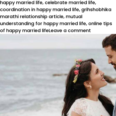
on
happy married life
,
celebrate married life
,
coordination in happy married life
,
grihshobhika
marathi relationship article
,
mutual
understanding for happy married life
,
online tips
on
of happy married life
Leave a comment
सुखी
वैवाहिक
जीवनाचा
आधार