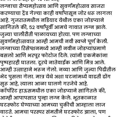
लग्नाचा रौप्यमहोत्सव आणि सुवर्णमहोत्सव साजरा
करण्याचा ट्रेंड गेल्या काही वर्षांपासून जोर धरू लागला
आहे. गुजरातमधील नडियाद येथील एका जोडप्याने
सांगितले की, ५२ वर्षांपूर्वी आमचे गावात लग्न झाले.
जुन्या चालीरीती पाळायच्या होत्या. पण लग्नाच्या
सुवर्णमहोत्सवात आम्ही आमची नवी स्वप्ने पूर्ण केली.
लग्नाच्या रिसेप्शनमध्ये आम्ही नवीन जोडप्यांप्रमाणे
बसलो आणि भरपूर फोटोज दिले. त्यांनी एकमेकांना
पुष्पहारही घातला. दूरचे नातेवाईक आणि मित्र आले.
आम्ही उत्साहाने भरून गेलो. नव्या आणि जुन्या पिढीतील
भेद पुसला गेला. मात्र येथे अशा घटनांमध्ये वाढती ढोंग
सुरू आहे, त्याला आळा घालणे गरजेचे आहे.
कॉर्पोरेट हाऊसमधील एका जोडप्याने सांगितले की,
आम्ही आपापसात पुन्हा लग्न केले. भूतकाळात
घटस्फोट घेण्याच्या आमच्या चुकीची आम्हाला लाज
वाटते. आमचा परस्पर संमतीने घटस्फोट झाला, पण