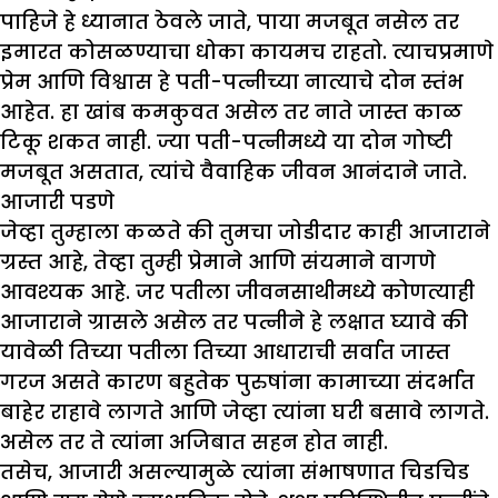
पाहिजे हे ध्यानात ठेवले जाते, पाया मजबूत नसेल तर
इमारत कोसळण्याचा धोका कायमच राहतो. त्याचप्रमाणे
प्रेम आणि विश्वास हे पती-पत्नीच्या नात्याचे दोन स्तंभ
आहेत. हा खांब कमकुवत असेल तर नाते जास्त काळ
टिकू शकत नाही. ज्या पती-पत्नीमध्ये या दोन गोष्टी
मजबूत असतात, त्यांचे वैवाहिक जीवन आनंदाने जाते.
आजारी पडणे
जेव्हा तुम्हाला कळते की तुमचा जोडीदार काही आजाराने
ग्रस्त आहे, तेव्हा तुम्ही प्रेमाने आणि संयमाने वागणे
आवश्यक आहे. जर पतीला जीवनसाथीमध्ये कोणत्याही
आजाराने ग्रासले असेल तर पत्नीने हे लक्षात घ्यावे की
यावेळी तिच्या पतीला तिच्या आधाराची सर्वात जास्त
गरज असते कारण बहुतेक पुरुषांना कामाच्या संदर्भात
बाहेर राहावे लागते आणि जेव्हा त्यांना घरी बसावे लागते.
असेल तर ते त्यांना अजिबात सहन होत नाही.
तसेच, आजारी असल्यामुळे त्यांना संभाषणात चिडचिड