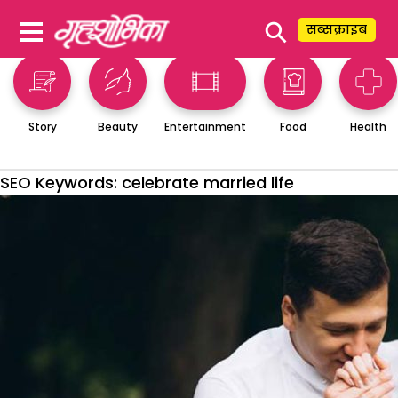
⚲
सब्सक्राइब
Story
Beauty
Entertainment
Food
Health
SEO Keywords:
celebrate married life