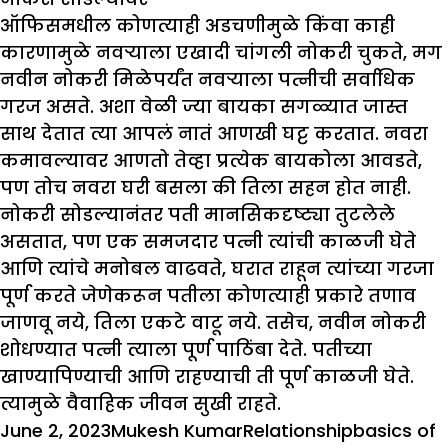
ऑफिसमधील कोणत्याही अडचणीमुळे किंवा काही
कारणामुळे नवऱ्याला एखादी चांगली नोकरी चुकते, मग
नवीन नोकरी मिळेपर्यंत नवऱ्याला पत्नीची सर्वाधिक
गरज असते. अशा वेळी ज्या बायका सगळ्यात जास्त
साथ देतात त्या आपलं नातं आणखी घट्ट करतात. नवरा
कमावल्यावर आणतो तेव्हा प्रत्येक बायकोला आवडते,
पण तोच नवरा घरी बसला की तिला सहन होत नाही.
नोकरी सोडल्यानंतर पती मानसिकदृष्ट्या तुटलेले
असतात, पण एक समजदार पत्नी त्यांची काळजी घेते
आणि त्यांचे मनोबल वाढवते, घरात राहून त्यांच्या गरजा
पूर्ण करते जेणेकरून पतीला कोणत्याही प्रकारे तणाव
जाणवू नये, तिला एकटे वाटू नये. तसेच, नवीन नोकरी
शोधण्यात पत्नी त्याला पूर्ण पाठिंबा देते. पतीच्या
खाण्यापिण्याची आणि राहण्याची ती पूर्ण काळजी घेते.
त्यामुळे वैवाहिक जीवन सुखी राहते.
Posted
Author
Categories
Tags
June 2, 2023
Mukesh Kumar
Relationship
basics of