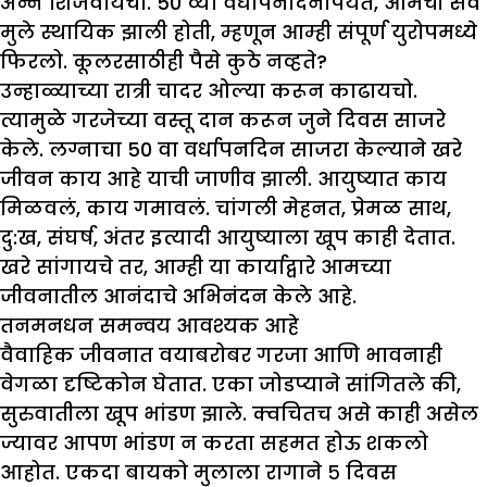
अन्न शिजवायचो. 50 व्या वर्धापनदिनापर्यंत, आमची सर्व
मुले स्थायिक झाली होती, म्हणून आम्ही संपूर्ण युरोपमध्ये
फिरलो. कूलरसाठीही पैसे कुठे नव्हते?
उन्हाळ्याच्या रात्री चादर ओल्या करून काढायचो.
त्यामुळे गरजेच्या वस्तू दान करून जुने दिवस साजरे
केले. लग्नाचा 50 वा वर्धापनदिन साजरा केल्याने खरे
जीवन काय आहे याची जाणीव झाली. आयुष्यात काय
मिळवलं, काय गमावलं. चांगली मेहनत, प्रेमळ साथ,
दु:ख, संघर्ष, अंतर इत्यादी आयुष्याला खूप काही देतात.
खरे सांगायचे तर, आम्ही या कार्याद्वारे आमच्या
जीवनातील आनंदाचे अभिनंदन केले आहे.
तनमनधन समन्वय आवश्यक आहे
वैवाहिक जीवनात वयाबरोबर गरजा आणि भावनाही
वेगळा दृष्टिकोन घेतात. एका जोडप्याने सांगितले की,
सुरुवातीला खूप भांडण झाले. क्वचितच असे काही असेल
ज्यावर आपण भांडण न करता सहमत होऊ शकलो
आहोत. एकदा बायको मुलाला रागाने ५ दिवस