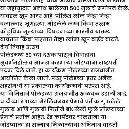
भारताने पोलंडलाही याची ओळख करून दिली. भारताने
या महायुद्धात अनाथ झालेल्या 500 मुलांचे संगोपन केले.
याबद्दल खूप आदर आहे. पोलिश लोक जेव्हा जेव्हा
बलात्कार, भ्रूणहत्या, मोडलेले लग्न किंवा तत्सम
कौटुंबिक मूल्यांच्या विघटनाच्या भारतीय बातम्या
वाचतात किंवा पाहतात तेव्हा त्यांना खूप वाईट वाटते.
दीर्घ विवाह उत्सव
पोलंडमध्ये 60 च्या दशकापासून विवाहाचा
सुवर्णमहोत्सव साजरा करणाऱ्या जोडप्यांना राष्ट्रपती
पदक दिले जाते. हा कार्यक्रम पोलंडच्या राजधानीत
आयोजित केला जातो, परंतु पोलंडच्या इतर अनेक
शहरांमध्ये या प्रकारच्या कार्यक्रमाची परंपरा आहे.
या निमित्ताने पोलंडच्या राजधानीत खळबळ उडाली आहे.
चांदीच्या रंगाच्या मेडलियनवर प्रेमाचे प्रतीक गुंफलेले
गुलाब आणि गुलाबी फितीने बांधलेली फुले जोडप्याच्या
प्रेमाचे प्रतीक आहेत. रेड कार्पेटवर चालताना या
जोडप्याला हा सन्मान मिळाल्याचा अभिमान वाटतो.