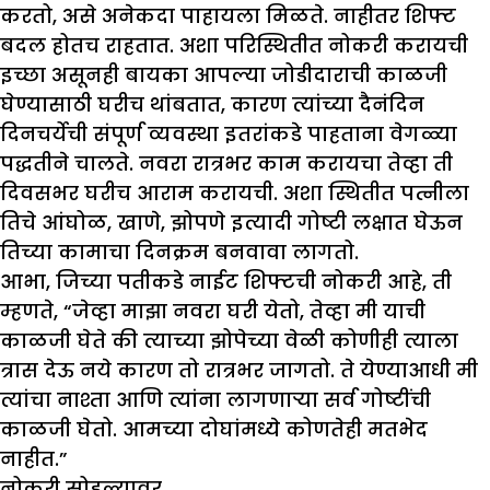
करतो, असे अनेकदा पाहायला मिळते. नाहीतर शिफ्ट
बदल होतच राहतात. अशा परिस्थितीत नोकरी करायची
इच्छा असूनही बायका आपल्या जोडीदाराची काळजी
घेण्यासाठी घरीच थांबतात, कारण त्यांच्या दैनंदिन
दिनचर्येची संपूर्ण व्यवस्था इतरांकडे पाहताना वेगळ्या
पद्धतीने चालते. नवरा रात्रभर काम करायचा तेव्हा ती
दिवसभर घरीच आराम करायची. अशा स्थितीत पत्नीला
तिचे आंघोळ, खाणे, झोपणे इत्यादी गोष्टी लक्षात घेऊन
तिच्या कामाचा दिनक्रम बनवावा लागतो.
आभा, जिच्या पतीकडे नाईट शिफ्टची नोकरी आहे, ती
म्हणते, “जेव्हा माझा नवरा घरी येतो, तेव्हा मी याची
काळजी घेते की त्याच्या झोपेच्या वेळी कोणीही त्याला
त्रास देऊ नये कारण तो रात्रभर जागतो. ते येण्याआधी मी
त्यांचा नाश्ता आणि त्यांना लागणाऱ्या सर्व गोष्टींची
काळजी घेतो. आमच्या दोघांमध्ये कोणतेही मतभेद
नाहीत.”
नोकरी सोडल्यावर