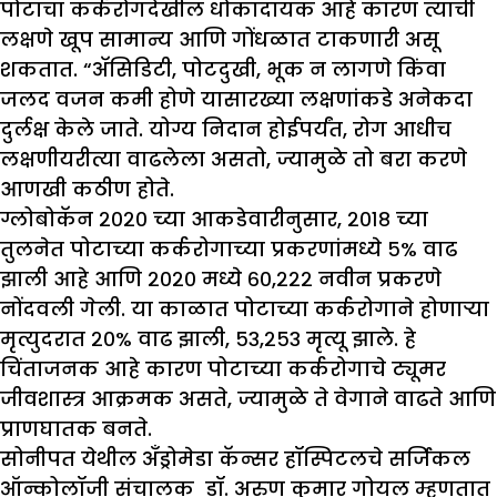
पोटाचा कर्करोगदेखील धोकादायक आहे कारण त्याची
लक्षणे खूप सामान्य आणि गोंधळात टाकणारी असू
शकतात. “अ‍ॅसिडिटी, पोटदुखी, भूक न लागणे किंवा
जलद वजन कमी होणे यासारख्या लक्षणांकडे अनेकदा
दुर्लक्ष केले जाते. योग्य निदान होईपर्यंत, रोग आधीच
लक्षणीयरीत्या वाढलेला असतो, ज्यामुळे तो बरा करणे
आणखी कठीण होते.
ग्लोबोकॅन २०२० च्या आकडेवारीनुसार, २०१८ च्या
तुलनेत पोटाच्या कर्करोगाच्या प्रकरणांमध्ये ५% वाढ
झाली आहे आणि २०२० मध्ये ६०,२२२ नवीन प्रकरणे
नोंदवली गेली. या काळात पोटाच्या कर्करोगाने होणाऱ्या
मृत्युदरात २०% वाढ झाली, ५३,२५३ मृत्यू झाले. हे
चिंताजनक आहे कारण पोटाच्या कर्करोगाचे ट्यूमर
जीवशास्त्र आक्रमक असते, ज्यामुळे ते वेगाने वाढते आणि
प्राणघातक बनते.
सोनीपत येथील अँड्रोमेडा कॅन्सर हॉस्पिटलचे सर्जिकल
ऑन्कोलॉजी संचालक डॉ. अरुण कुमार गोयल म्हणतात