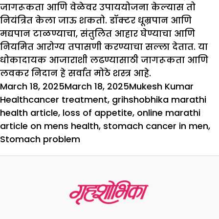
जागरूकता आणि वेळेवर उपाययोजना केल्यास तो
नियंत्रित केला जाऊ शकतो. डॉक्टर धूम्रपान आणि
मद्यपान टाळण्याचा, संतुलित आहार घेण्याचा आणि
नियमित आरोग्य तपासणी करण्याचा सल्ला देतात. या
धोकादायक आजाराशी लढण्यासाठी जागरूकता आणि
लवकर निदान हे सर्वात मोठे शस्त्र आहे.
Posted
Author
Categ
March 18, 2025
March 18, 2025
Mukesh Kumar
on
Tags
Health
cancer treatment
,
grihshobhika marathi
health article
,
loss of appetite
,
online marathi
article on mens health
,
stomach cancer in men
,
Stomach problem