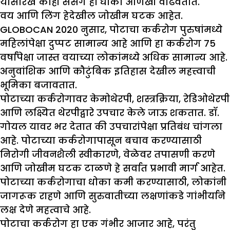
यासारखे काही संसर्ग हा धोका आणखी वाढवतात.
वय आणि लिंग हेदेखील जोखीम घटक आहेत.
GLOBOCAN 2020 नुसार, पोटाचा कर्करोग पुरुषांमध्ये
महिलांपेक्षा दुप्पट सामान्य आहे आणि हा कर्करोग 75
वर्षांपेक्षा जास्त वयाच्या लोकांमध्ये अधिक सामान्य आहे.
अनुवांशिक आणि कौटुंबिक इतिहास देखील महत्त्वाची
भूमिका बजावतात.
पोटाच्या कर्करोगावर केमोथेरपी, शस्त्रक्रिया, रेडिओथेरपी
आणि लक्ष्यित थेरपीद्वारे उपचार केले जाऊ शकतात. डॉ.
गोयल यावर भर देतात की उपचारांपेक्षा प्रतिबंध चांगला
आहे. पोटाच्या कर्करोगापासून बचाव करण्यासाठी
निरोगी जीवनशैली स्वीकारणे, वेळेवर तपासणी करणे
आणि जोखीम घटक टाळणे हे सर्वात प्रभावी मार्ग आहेत.
पोटाच्या कर्करोगाचा धोका कमी करण्यासाठी, लोकांनी
जागरूक राहणे आणि सुरुवातीच्या लक्षणांकडे गांभीर्याने
लक्ष देणे महत्वाचे आहे.
पोटाचा कर्करोग हा एक गंभीर आजार आहे, परंतु