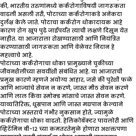
की, भारतीय तरुणांमध्ये कर्करोगाविषयी जागरूकता
वाढली असली तरी, पोटाच्या कर्करोगाकडे अनेकदा
दुर्लक्ष केले जाते. पोटाचा कर्करोग धोकादायक आहे
कारण रोग खूप पुढे जाईपर्यंत त्याची लक्षणे दिसून येत
नाहीत. या आजाराला रोखण्यासाठी आणि नियंत्रित
करण्यासाठी जागरूकता आणि वेळेवर निदान हे
महत्त्वाचे आहे.
पोटाच्या कर्करोगाचा धोका प्रामुख्याने चुकीच्या
जीवनशैलीच्या सवयींशी संबंधित आहे. या आजाराची
प्रमुख कारणे म्हणजे अयोग्य आहार, जसे की पुरेशी फळे
आणि भाज्यांचे सेवन न करणे, जास्त मीठ सेवन करणे
आणि लाल किंवा स्मोक्ड मांसाचे जास्त सेवन करणे.
याव्यतिरिक्त, धूम्रपान आणि जास्त मद्यपान केल्याने
पोटाच्या अस्तराचे गंभीर नुकसान होते, ज्यामुळे
कर्करोगाचा धोका वाढतो. हेलिकोबॅक्टर पायलोरी आणि
व्हिटॅमिन बी-१२ च्या कमतरतेमुळे होणारा अशक्तपणा