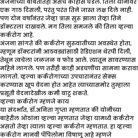
अंजनाच्या बाबतीतही असेच काहीसे घडले. तिला योनीवर
एक गाठ दिसली, परंतु परंत तिने जास्त लक्ष दिले नाही.
पण दोन वर्षानंतर जेव्हा त्रास सुरू झाला तेव्हा तिने
डॉक्टरला दाखवले. मग तिला समजले की तिला व्हल्वा
कर्करोग आहे.
अंजना सांगते की कर्करोग सुरुवातीच्या अवस्थेत होता,
म्हणून डॉक्टरांनी आठवड्यांसाठी रेडिएशन थेरपी दिली,
तेथून त्वचेला जळजळ व फोड आले. त्यातून सावरण्यास
महिने लागले. पण तरीही काही अडचणींचा सामना करावा
लागतो. व्हल्वा कर्करोगाच्या उपचारानंतर सेक्स
करण्यास खूप वेदना होत आहेत त्याच्यासमोर तुम्हाला
प्रसूती वेदनादेखील कमी वाटू शकते.
व्हल्वा कर्करोग म्हणजे काय
या संदर्भात, डॉ.अनिता गुप्ता म्हणतात की योनीच्या
बाहेरील ओठांना व्हल्वा म्हणतात जेव्हा यामध्ये कर्करोग
असतो तेव्हा त्याला व्हल्वा कर्करोग म्हणतात. हा व्हल्वा
कर्करोग मानवी पॅपिलोमा विषाणू आहे म्हणजे