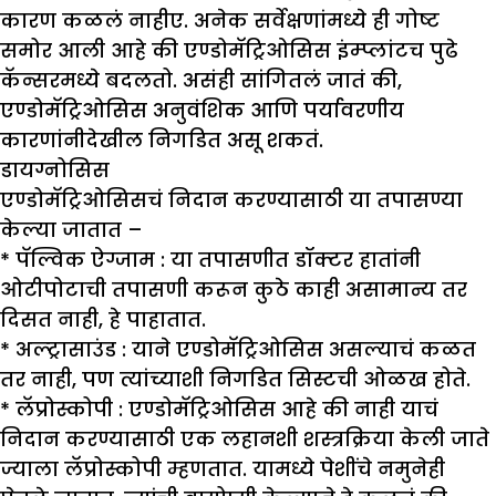
कारण कळलं नाहीए. अनेक सर्वेक्षणांमध्ये ही गोष्ट
समोर आली आहे की एण्डोमॅट्रिओसिस इंम्प्लांटच पुढे
कॅन्सरमध्ये बदलतो. असंही सांगितलं जातं की,
एण्डोमॅट्रिओसिस अनुवंशिक आणि पर्यावरणीय
कारणांनीदेखील निगडित असू शकतं.
डायग्नोसिस
एण्डोमॅट्रिओसिसचं निदान करण्यासाठी या तपासण्या
केल्या जातात –
*
पॅल्विक ऐग्जाम :
या तपासणीत डॉक्टर हातांनी
ओटीपोटाची तपासणी करून कुठे काही असामान्य तर
दिसत नाही, हे पाहातात.
*
अल्ट्रासाउंड :
याने एण्डोमॅट्रिओसिस असल्याचं कळत
तर नाही, पण त्यांच्याशी निगडित सिस्टची ओळख होते.
*
लॅप्रोस्कोपी :
एण्डोमॅट्रिओसिस आहे की नाही याचं
निदान करण्यासाठी एक लहानशी शस्त्रक्रिया केली जाते
ज्याला लॅप्रोस्कोपी म्हणतात. यामध्ये पेशींचे नमुनेही