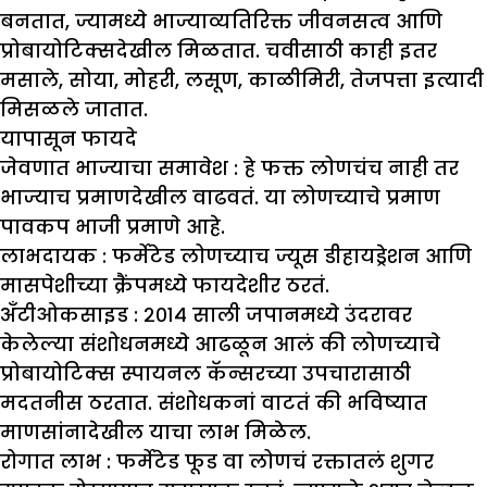
बनतात, ज्यामध्ये भाज्याव्यतिरिक्त जीवनसत्व आणि
प्रोबायोटिक्सदेखील मिळतात. चवीसाठी काही इतर
मसाले, सोया, मोहरी, लसूण, काळीमिरी, तेजपत्ता इत्यादी
मिसळले जातात.
यापासून फायदे
जेवणात भाज्याचा समावेश :
हे फक्त लोणचंच नाही तर
भाज्याच प्रमाणदेखील वाढवतं. या लोणच्याचे प्रमाण
पावकप भाजी प्रमाणे आहे.
लाभदायक :
फर्मेटेड लोणच्याच ज्यूस डीहायड्रेशन आणि
मासपेशीच्या क्रैंपमध्ये फायदेशीर ठरतं.
अँटीओकसाइड :
२०१४ साली जपानमध्ये उंदरावर
केलेल्या संशोधनमध्ये आढळून आलं की लोणच्याचे
प्रोबायोटिक्स स्पायनल कॅन्सरच्या उपचारासाठी
मदतनीस ठरतात. संशोधकनां वाटतं की भविष्यात
माणसांनादेखील याचा लाभ मिळेल.
रोगात लाभ :
फर्मेटेड फूड वा लोणचं रक्तातलं शुगर