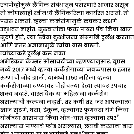
एचपीव्हीमुळे लैंगिक संबंधातून पसरणारे आजार असून
तो कोणत्याही स्त्रीमध्ये लैंगिकरित्या कार्यरत असतो. तो
पसरू शकतो. व्हल्वा कर्करोगामुळे लवकर लक्षणे
उद्भवत नाहीत. सुरुवातीला फक्त पांढरा पॅच किंवा खाज
सुटणे होते, ज्या स्त्रिया बुरशीजन्य संसर्गाने दुर्लक्ष करतात
आणि नंतर अज्ञानामुळे त्यांचा त्रास वाढतो.
त्यांच्याकडे दुर्लक्ष करू नका
अमेरिकन कॅन्सर सोसायटीच्या म्हणण्यानुसार, यूएस
मध्ये 2017 मध्ये व्हल्वा कर्करोगाच्या जवळपास 6 हजार
रुग्णांची नोंद झाली. यामध्ये 1,150 महिला व्हल्वा
कर्करोगाच्या टप्प्यावर पोहोचल्या हेत्या त्यावर उपचार
शक्य नव्हते. वास्तविक या महिलांना कर्करोग
असल्याची कल्पना नव्हती. तर कधी तर
,
जर आपल्याला
खाज सुटणे, घसा, ढेकूळ, व्हल्वावर फुगवटा येणे किंवा
योनीच्या आसपास किंवा भोव-यात व्हल्वाचा स्पर्श
असल्यास पाण्याचे फोड असल्यास, लघवी करताना त्रास