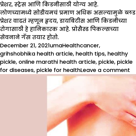
प्रेशर, स्ट्रेस आणि किडनीसाठी योग्य आहे.
लोणच्यामध्ये सोडीयमचं प्रमाण अधिक असल्यामुळे ब्लड
प्रेशर वाढतं म्हणून हृदय, डायबिटीस आणि किडनीच्या
रोगासाठी हे हानिकारक आहे. प्रोसैस्ड पिकल्सच्या
सेवनाने गॅस तयार होतो.
Posted
Author
Categories
Tags
December 21, 2021
uma
Health
cancer
,
on
grihshobhika health article
,
health tips
,
healthy
pickle
,
online marathi health article
,
pickle
,
pickle
o
for diseases
,
pickle for health
Leave a comment
आर
ल