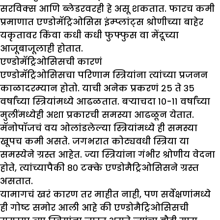
सरविक्स आणि ब्लेडरवरही हे असू शकतात. फारच कमी
प्रमाणात एण्डोमॅट्रिओसिस इंम्प्लांट्स श्रोणीच्या बाहेर
यकृतावर किंवा कधी कधी फुफ्फुस वा मेंदूच्या
आजूबाजूलाही होतात.
एण्डोमॅट्रिओसिसची कारणं
एण्डोमॅट्रिओसिसचा परिणाम स्त्रियांना त्यांच्या प्रजनन
काळादरम्यान होतो. याची अनेक प्रकरणं २५ ते ३५
वर्षांच्या स्त्रियांमध्ये आढळतात. बऱ्याचदा १०-११ वर्षांच्या
मुलींमध्येही अशा प्रकारची समस्या आढळून येतात.
मॅनोपॉजचं वय ओलांडलेल्या स्त्रियांमध्ये ही समस्या
खूपच कमी असते. जगभरात कोट्यवधी स्त्रिया या
समस्येने ग्रस्त आहेत. ज्या स्त्रियांना गंभीर श्रोणीय वेदना
होते, त्यांच्यापैकी ८० टक्के एण्डोमैट्रिओसिसने ग्रस्त
असतात.
यामागचं खरं कारण तर माहीत नाही, पण सर्वेक्षणांमध्ये
ही गोष्ट समोर आली आहे की एण्डोमैट्रिओसिसची