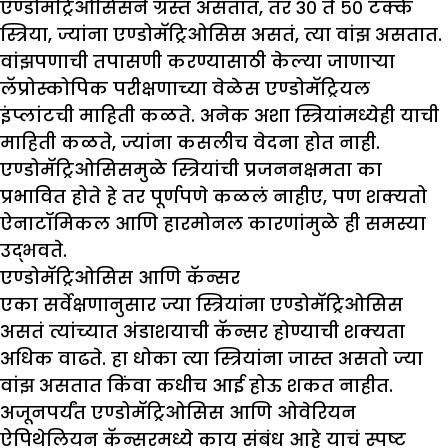
एण्डोमॅट्रिओसिसने ग्रस्त असतात, तर ३० ते ५० टक्के
स्त्रिया, ज्यांना एण्डोमॅट्रिओसिस असतं, त्या वांझ असतात.
वांझपणाची तपासणी करण्यासाठी केल्या जाणाऱ्या
लॅप्रोस्कोपिक परीक्षणाच्या वेळेस एण्डोमॅट्रियल
इंप्लांटची माहिती कळते. अनेक अशा स्त्रियांमध्येही याची
माहिती कळते, ज्यांना कसलीच वेदना होत नाही.
एण्डोमॅट्रिओसिसमुळे स्त्रियांची प्रजननक्षमता का
प्रभावित होते हे तर पूर्णपणे कळलं नाहीए, पण शक्यतो
ऐनाटॉमिकल आणि हारमोनल कारणांमुळे ही समस्या
उद्भवते.
एण्डोमॅट्रिओसिस आणि कॅन्सर
एका सर्वेक्षणानुसार ज्या स्त्रियांना एण्डोमॅट्रिओसिस
असतं त्यांच्यात अंडाशयाची कॅन्सर होण्याची शक्यता
अधिक वाढते. हा धोका त्या स्त्रियांना जास्त असतो ज्या
वांझ असतात किंवा कधीच आई होऊ शकत नाहीत.
अजूनपर्यंत एण्डोमॅट्रिओसिस आणि ओवेरियन
ऐपिथेलियन कॅन्सरमध्ये काय संबंध आहे याचं स्पष्ट