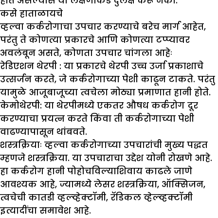
होत असल्यास या लक्षणांकडे दुलर्क्ष करू नका.
कसे हाताळायचे
व्हल्वा कर्करोगाचा उपचार करण्याचे बरेच मार्ग आहेत,
परंतु ते कोणत्या प्रकारचे आणि कोणत्या टप्प्यावर
अवलंबून असते
,
कोणता उपचार चांगला आहेः
रेडिएशन थेरपी
:
या प्रकारचे थेरपी उच्च उर्जा प्रकाशाचे
उत्सर्जन करते, जे कर्करोगाच्या पेशी काढून टाकते. परंतु
यामुळे आजूबाजूच्या त्वचेला मोठ्या प्रमाणात हानी होते.
केमोथेरपी:
या थेरपीमध्ये एकतर औषध कर्करोग दूर
करण्याचा प्रयत्न करते किंवा ती कर्करोगाच्या पेशी
वाढण्यापासून थांबवते.
शस्त्रक्रियाः
व्हल्वा कर्करोगाच्या उपचारांची मुख्य पद्धत
म्हणजे शस्त्रक्रिया. या उपचाराचा उद्देश योनी रोखणे आहे.
हा कर्करोग हानी पोहोचविल्याशिवाय काढले जाणे
आवश्यक आहे, ज्यामध्ये लेसर शस्त्रक्रिया, ऑक्सिजन,
त्वचेची कातडी व्हल्व्हेक्टॉमी, रॅडिकल व्हेल्व्हक्टॉमी
इत्यादींचा समावेश आहे.