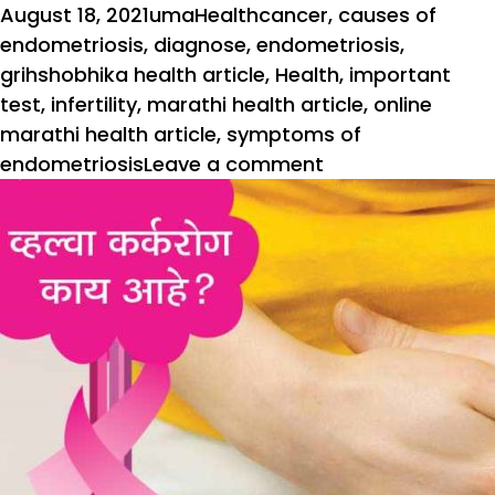
Posted
Author
Categories
Tags
August 18, 2021
uma
Health
cancer
,
causes of
on
endometriosis
,
diagnose
,
endometriosis
,
grihshobhika health article
,
Health
,
important
test
,
infertility
,
marathi health article
,
online
marathi health article
,
symptoms of
on
endometriosis
Leave a comment
एण्डोमॅट्रिओसिसमु
वांझपणाचा
धोका