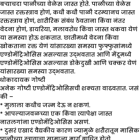
बऱ्याचदा पाळीच्या वेळेस जास्त होते. पाळीच्या वेळेस
जास्त रक्तस्त्राव होणं, कधी कधी पाळी दरम्यानच जास्त
रक्तस्त्राव होणं, शारीरिक संबंध ठेवताना किंवा नंतर
वेदना होणं, डायरिया, मलावरोध किंवा जास्त थकवा येणं
या समस्या होऊ शकतात. छातीमध्ये वेदना किंवा
खोकताना रक्त येणं यांसारख्या समस्या फुफ्फुसांमध्ये
एण्डोमॅट्रिओसिस असल्यास उद्भवतात आणि मेंदूमध्ये
एण्डोमॅट्रिओसिस असल्यास डोकेदुखी आणि चक्कर येणं
यांसारख्या समस्या उद्भवतात.
धोकादायक गोष्टी
अनेक गोष्टी एण्डोमॅट्रिओसिसची शक्यता वाढवतात. जसं
की –
* मुलाला कधीच जन्म देऊ न शकणं.
* आपल्याजवळच्या एक किंवा त्यापेक्षा जास्त
नातलगांना एण्डोमॅट्रिओसिस असणं.
* दुसरं एखादं वैद्यकीय कारण ज्यामुळे शरीरातून मासिक
पाळीच्या स्त्रावाचा सामान्य मार्ग बाधित होतो.