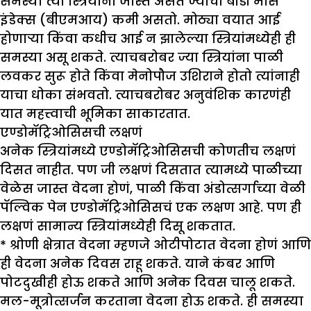
समस्या त्या स्त्रियांना जास्त असते ज्यांचा बौडी मास
इंडेक्स (बीएमआय) कमी असतो. मोठ्या वयात आई
होणाऱ्या किंवा कधीच आई न झालेल्या स्त्रियांमध्येही ही
समस्या असू शकते. त्याचबरोबर ज्या स्त्रियांना पाळी
लवकर सुरू होते किंवा मेनोपौज उशिराने होतो त्यांनाही
याचा धोका संभवतो. त्याचबरोबर अनुवंशिक कारणंही
यात महत्त्वाची भूमिका साकारतात.
एण्डोमॅट्रिओसिसची लक्षणं
अनेक स्त्रियांमध्ये एण्डोमॅट्रिओसिसची कोणतीच लक्षणं
दिसत नाहीत. पण जी लक्षणं दिसतात त्यामध्ये पाळीच्या
वेळेस जास्त वेदना होणं, पाळी किंवा अंडोत्सर्गाच्या वेळी
पॅल्विक पेन एण्डोमॅट्रिओसिसचं एक लक्षण आहे. पण ही
लक्षणं सामान्य स्त्रियांमध्येही दिसू शकतात.
* श्रोणी क्षेत्रात वेदना म्हणजे ओटीपोटात वेदना होणं आणि
ही वेदना अनेक दिवस राहू शकते. याने कंबर आणि
पोटदुखीही होऊ शकते आणि अनेक दिवस चालू शकते.
मल-मूत्रोत्सर्जन करताना वेदना होऊ शकते. ही समस्या