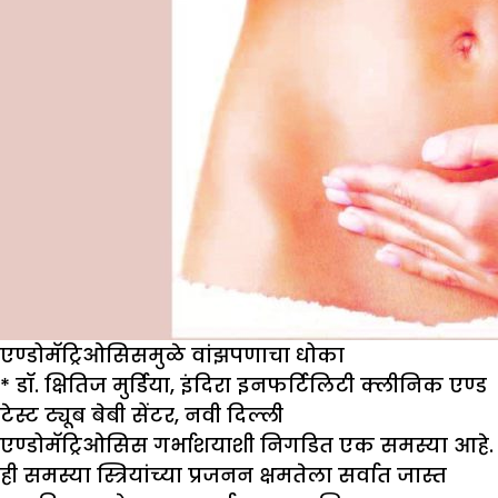
एण्डोमॅट्रिओसिसमुळे वांझपणाचा धोका
*
डॉ. क्षितिज मुर्डिया
,
इंदिरा इनफर्टिलिटी क्लीनिक एण्ड
टेस्ट ट्यूब बेबी सेंटर
,
नवी दिल्ली
एण्डोमॅट्रिओसिस गर्भाशयाशी निगडित एक समस्या आहे.
ही समस्या स्त्रियांच्या प्रजनन क्षमतेला सर्वात जास्त