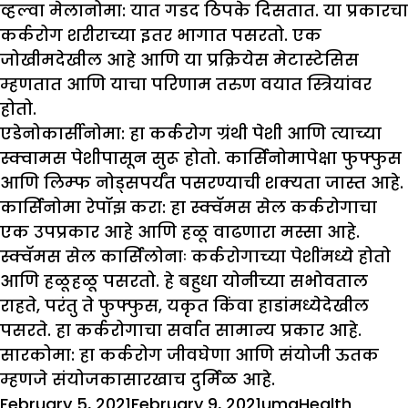
व्ह
ल्वा मेलानोमा
: यात गडद ठिपके दिसतात. या प्रकारचा
कर्करोग शरीराच्या इतर भागात पसरतो. एक
जोखीमदेखील आहे आणि या प्रक्रियेस मेटास्टेसिस
म्हणतात आणि याचा परिणाम तरुण वयात स्त्रियांवर
होतो.
ए
डे
नोकार्सीनोमा:
हा कर्करोग ग्रंथी पेशी आणि त्याच्या
स्क्वामस पेशीपासून सुरू होतो. कार्सिनोमापेक्षा फुफ्फुस
आणि लिम्फ नोड्सपर्यंत पसरण्याची शक्यता जास्त आहे.
कार्सिनोमा रेपॉझ करा:
हा स्क्वॅमस सेल कर्करोगाचा
एक उपप्रकार आहे आणि हळू वाढणारा मस्सा आहे.
स्क्वॅमस सेल कार्सिलोनाः
कर्करोगाच्या पेशींमध्ये होतो
आणि हळूहळू पसरतो. हे बहुधा योनीच्या सभोवताल
राहते, परंतु ते फुफ्फुस, यकृत किंवा हाडांमध्येदेखील
पसरते. हा कर्करोगाचा सर्वात सामान्य प्रकार आहे.
सारकोमा:
हा कर्करोग जीवघेणा आणि संयोजी ऊतक
म्हणजे संयोजकासारखाच दुर्मिळ आहे.
Posted
Author
Categories
Tags
February 5, 2021
February 9, 2021
uma
Health