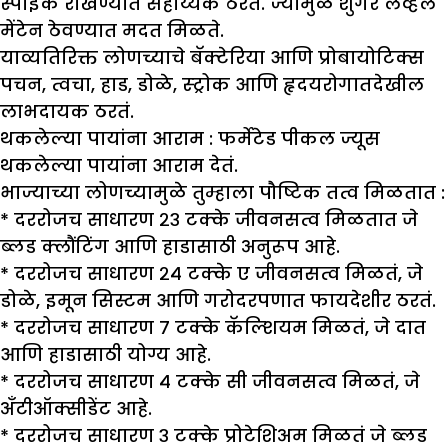
स्पाइक रोखण्यात सहाय्यक ठरतं. ज्यामुळे शुगर लेव्हल
मेंटेन ठेवण्यात मदत मिळते.
याव्यतिरिक्त लोणच्याचे बॅक्टेरिया आणि प्रोबायोटिक्स
पचन, त्वचा, हाड, डोळे, स्ट्रोक आणि हृदयरोगातदेखील
लाभदायक ठरतं.
थकलेल्या पायांना आराम :
फर्मेटेड पीकल ज्यूस
थकलेल्या पायांना आराम देतं.
भाज्याच्या लोणच्यामुळे तुम्हाला पौष्टिक तत्व मिळतात :
* दररोजच साधारण २३ टक्के जीवनसत्व मिळतात जे
ब्लड क्लौंटिंग आणि हाडासाठी अनुरूप आहे.
* दररोजच साधारण २४ टक्के ए जीवनसत्व मिळतं, जे
डोळे, इमून सिस्टम आणि गरोदरपणात फायदेशीर ठरतं.
* दररोजच साधारण ७ टक्के कॅल्शियम मिळतं, जे दात
आणि हाडासाठी योग्य आहे.
* दररोजच साधारण ४ टक्के सी जीवनसत्व मिळतं, जे
अँटीऑक्सीडेंट आहे.
* दररोजच साधारण ३ टक्के प्रोटेशिअम मिळतं जे ब्लड