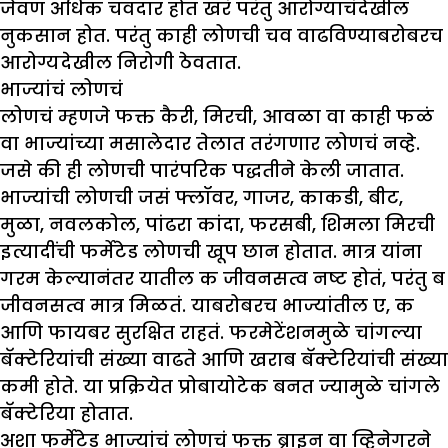
जेवण अधिक चवदार होत खरं परंतु आरोग्याचंदेखील
नुकसान होत. परंतु काही लोणची चव वाढविण्याबरोबरच
आरोग्यदेखील निरोगी ठेवतात.
भाज्यांचं लोणचं
लोणचं म्हणजे फक्त कैरी, मिरची, आवळा वा काही फळं
वा भाज्यांच्या मसालेदार तेलात तरंगणार लोणचं नव्हे.
जसे की ही लोणची पारंपरिक पद्धतीने केली जातात.
भाज्यांची लोणची जसं फ्लॉवर, गाजर, काकडी, बीट,
मुळा, नवलकोल, पांढरा कांदा, फरसबी, शिमला मिरची
इत्यादींची फर्मेटेड लोणची खूप छान होतात. मात्र यांना
गरम केल्यानंतर यातील क जीवनसत्व नष्ट होतं, परंतु ब
जीवनसत्व मात्र मिळतं. याबरोबरच भाज्यांतील ए, क
आणि फायबर सुरक्षित राहतं. फरमेटेंशनमुळे चांगल्या
बॅक्टेरियांची संख्या वाढते आणि खराब बॅक्टेरियांची संख्या
कमी होते. या प्रक्रियेत प्रोबायोटेक बनत ज्यामुळे चांगले
बॅक्टेरिया होतात.
अशा फर्मेटेड भाज्यांचं लोणचं फक्त ब्राइन वा व्हिनेगरने