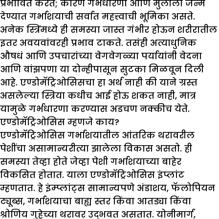
प्रभावित करते; कारण गर्भधारणा आणि मुलाला जन्म
देण्यात गर्भाशयाची सर्वात महत्त्वाची भूमिका असते.
अनेक स्त्रिंमध्ये ही समस्या जास्त गंभीर होऊन शरीरातील
इतर अवयवांवरही प्रभाव टाकते. तसंही अत्याधुनिक
औषधं आणि उपचारांच्या वेगवेगळ्या पर्यायांनी वेदना
आणि वांझपणा या दोन्हीपासून सुटका मिळवून दिली
आहे. एण्डोमॅट्रिओसिसचा हा अर्थ नाही की याने ग्रस्त
असलेल्या स्त्रिया कधीच आई होऊ शकत नाही, मात्र
यामुळे गर्भधारणा करण्यास अडचण नक्कीच येते.
एण्डोमॅट्रिओसिस म्हणजे काय
?
एण्डोमॅट्रिओसिस गर्भाशयातील आंतरिक थरावरील
पेशींचा असामान्यरीत्या झालेला विकास असतो. ही
समस्या तेव्हा होते जेव्हा पेशी गर्भाशयाच्या बाहेर
विकसित होतात. याला एण्डोमॅट्रिओसिस इंप्लांट
म्हणतात. हे इंम्प्लांट्स सामान्यपणे अंडाशय, फॅलोपियन
ट्यूब्स, गर्भाशयाचा बाह्य स्तर किंवा आतड्या किंवा
श्रोणिय गुहेच्या थरावर उद्भवत असतात. योनीमार्ग,