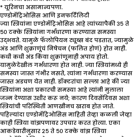
* यूरिनचा असामान्यपणा.
एण्डोमॅट्रिओसिस आणि इनफर्टिलिटी
ज्या स्त्रियांना एण्डोमॅट्रिओसिस आहे त्यांच्यापैकी ३५ ते
५० टक्के स्त्रियांना गर्भधारणा करण्यास समस्या
उद्भवते. यामुळे फॅलोपियन ट्यूब्स बंद पडतात, ज्यामुळे
अंड आणि शुक्राणूंचं निषेचन (फलित होणं) होत नाही.
कधी कधी अंड किंवा शुक्रांणूनाही अपाय होतो.
यामुळेदेखील गर्भधारणा होत नाही. ज्या स्त्रियांमध्ये ही
समस्या जास्त गंभीर नसते, त्यांना गर्भधारणा करण्यास
जास्त अडचण येत नाही. डॉक्टरांचा सल्ला आहे की ज्या
स्त्रियांना अशा प्रकारची समस्या आहे त्यांनी मुलाला
जन्म देण्यास उशीर करू नये; कारण दिवसेंदिवस अशा
स्त्रियांची परिस्थिती आणखीनच खराब होत जाते.
पहिल्यांदा एण्डोमॅट्रिओसिस माहिती तेव्हा कळली जेव्हा
काही स्त्रिया वांझपणावर उपचार करत होत्या. एका
आकडेवारीनुसार २५ ते ५० टक्के वांझ स्त्रिया