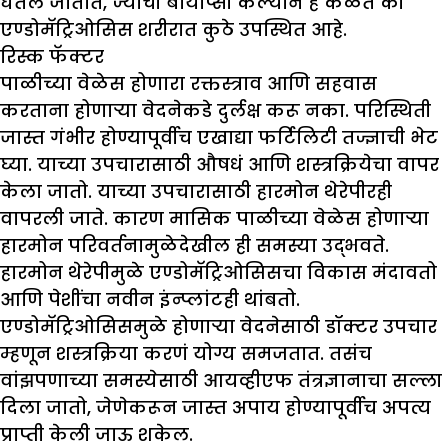
घेतले जातात, ज्यांची बायोप्सी केल्याने हे कळतं की
एण्डोमॅट्रिओसिस शरीरात कुठे उपस्थित आहे.
रिस्क फॅक्टर
पाळीच्या वेळेस होणारा रक्तस्त्राव आणि सहवास
करताना होणाऱ्या वेदनेकडे दुर्लक्ष करू नका. परिस्थिती
जास्त गंभीर होण्यापूर्वीच एखाद्या फर्टिलिटी तज्ज्ञाची भेट
घ्या. याच्या उपचारासाठी औषधं आणि शस्त्रक्रियेचा वापर
केला जातो. याच्या उपचारासाठी हारमोन थेरेपीरही
वापरली जाते. कारण मासिक पाळीच्या वेळेस होणाऱ्या
हारमोन परिवर्तनामुळेदेखील ही समस्या उद्भवते.
हारमोन थेरेपीमुळे एण्डोमॅट्रिओसिसचा विकास मंदावतो
आणि पेशींचा नवीन इंन्प्लांटही थांबतो.
एण्डोमॅट्रिओसिसमुळे होणाऱ्या वेदनेसाठी डॉक्टर उपचार
म्हणून शस्त्रक्रिया करणं योग्य समजतात. तसंच
वांझपणाच्या समस्येसाठी आयव्हीएफ तंत्रज्ञानाचा सल्ला
दिला जातो, जेणेकरून जास्त अपाय होण्यापूर्वीच अपत्य
प्राप्ती केली जाऊ शकेल.