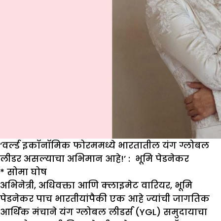
‘वर्ल्ड इकॉनॉमिक फोरममध्ये भारतातील यंग ग्लोबल
लीडर असल्याचा अभिमान आहे!’ : भूमि पेडनेकर
* सोमा घोष
अभिनेत्री, अधिवक्ता आणि क्लाइमेट वारियर, भूमि
पेडनेकर पाच भारतीयांपैकी एक आहे ज्यांची जागतिक
आर्थिक मंचाने यंग ग्लोबल लीडर्स (YGL) समुदायाचा