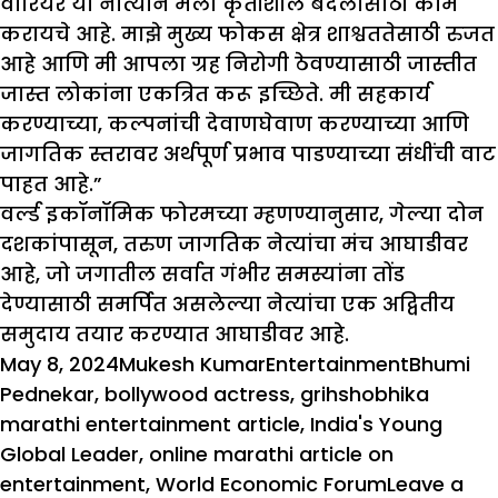
वारियर या नात्याने मला कृतीशील बदलासाठी काम
करायचे आहे. माझे मुख्य फोकस क्षेत्र शाश्वततेसाठी रुजत
आहे आणि मी आपला ग्रह निरोगी ठेवण्यासाठी जास्तीत
जास्त लोकांना एकत्रित करू इच्छिते. मी सहकार्य
करण्याच्या, कल्पनांची देवाणघेवाण करण्याच्या आणि
जागतिक स्तरावर अर्थपूर्ण प्रभाव पाडण्याच्या संधींची वाट
पाहत आहे.”
वर्ल्ड इकॉनॉमिक फोरमच्या म्हणण्यानुसार, गेल्या दोन
दशकांपासून, तरुण जागतिक नेत्यांचा मंच आघाडीवर
आहे, जो जगातील सर्वात गंभीर समस्यांना तोंड
देण्यासाठी समर्पित असलेल्या नेत्यांचा एक अद्वितीय
समुदाय तयार करण्यात आघाडीवर आहे.
Posted
Author
Categories
Tags
May 8, 2024
Mukesh Kumar
Entertainment
Bhumi
on
Pednekar
,
bollywood actress
,
grihshobhika
marathi entertainment article
,
India's Young
Global Leader
,
online marathi article on
entertainment
,
World Economic Forum
Leave a