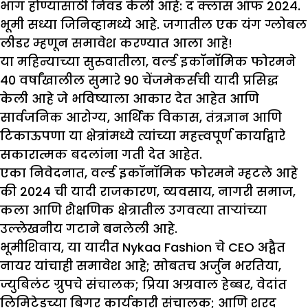
भाग होण्यासाठी निवड केली आहे: द क्लास ऑफ 2024.
भूमी सध्या जिनिव्हामध्ये आहे. जगातील एक यंग ग्लोबल
लीडर म्हणून समावेश करण्यात आला आहे!
या महिन्याच्या सुरुवातीला, वर्ल्ड इकॉनॉमिक फोरमने
40 वर्षांखालील सुमारे 90 चेंजमेकर्सची यादी प्रसिद्ध
केली आहे जे भविष्याला आकार देत आहेत आणि
सार्वजनिक आरोग्य, आर्थिक विकास, तंत्रज्ञान आणि
टिकाऊपणा या क्षेत्रांमध्ये त्यांच्या महत्त्वपूर्ण कार्याद्वारे
सकारात्मक बदलांना गती देत आहेत.
एका निवेदनात, वर्ल्ड इकॉनॉमिक फोरमने म्हटले आहे
की 2024 ची यादी राजकारण, व्यवसाय, नागरी समाज,
कला आणि शैक्षणिक क्षेत्रातील उगवत्या ताऱ्यांच्या
उल्लेखनीय गटाने बनलेली आहे.
भूमीशिवाय, या यादीत Nykaa Fashion चे CEO अद्वैत
नायर यांचाही समावेश आहे; सोबतच अर्जुन भरतिया,
ज्युबिलंट ग्रुपचे संचालक; प्रिया अग्रवाल हेब्बर, वेदांत
लिमिटेडच्या बिगर कार्यकारी संचालक; आणि शरद