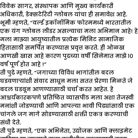
विवेक सागर, संस्थापक आणि मुख्य कार्यकारी
अधिकारी, डेक्सटेरिटी ग्लोबल यांचा ही समावेश आहे.
भूमी म्हणते, “वर्ल्ड इकॉनॉमिक फोरममध्ये भारतातील
एक यंग ग्लोबल लीडर असल्याचा मला अभिमान आहे! हे
मला माझ्या आयुष्यातील प्रत्येक मिनिट सामाजिक
हितासाठी समर्पित करण्यास प्रवृत्त करते. ही ओळख
आणखी खास आहे कारण पुढच्या वर्षी सिनेमात माझे १०
वर्ष पूर्ण होत आहे !”
ती पुढे म्हणते, “जगाच्या विविध भागांतील बदल
घडवणाऱ्यांशी संवाद साधून मला सतत प्रेरणा मिळते जे
बदल घडवून आणण्यासाठी चर्चा करत आहेत. हे
आश्चर्यकारकपणे प्रतिष्ठित व्यासपीठ मला अशा तेजस्वी
मनांशी जोडण्याची आणि आपल्या भावी पिढ्यांसाठी एक
चांगले जग मागे सोडण्यासाठी शक्ती एकत्र करण्याची
संधी देते.
ती पुढे म्हणते, “एक अभिनेता, उद्योजक आणि क्लाइमेट