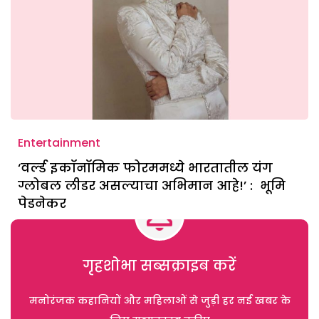
Entertainment
‘वर्ल्ड इकॉनॉमिक फोरममध्ये भारतातील यंग
ग्लोबल लीडर असल्याचा अभिमान आहे!’ : भूमि
पेडनेकर
गृहशोभा सब्सक्राइब करें
मनोरंजक कहानियों और महिलाओं से जुड़ी हर नई खबर के