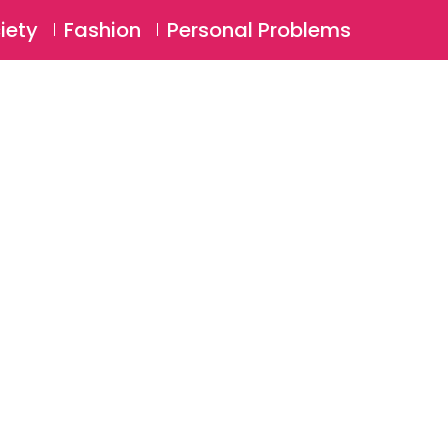
⚲
BSCRIBE
Login
iety
Fashion
Personal Problems
⚲