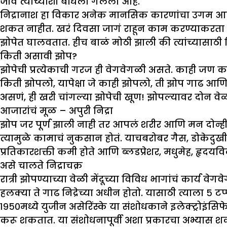
जीव त्यांच्याशी बांधला गेलेला आहे.
निद्रानाश हा विकार अनेक मानसिक कारणांचा उगम आहे. म
शकत नाहीत. खरं दिवसा जागं राहून काम करण्याकरता मा
झोपेत घालवतात. हीच बाळं मोठी झाली की त्यांच्यासाठी क
किती असावी
झो
प
?
झोपेची प्रत्येकाची गरज ही वेगवेगळी असते. काही जण 
किती झोपलो, यापेक्षा जे काही झोपलो, ती झोप गाढ आण
असणं, ही खरी चांगल्या झोपेची खूण! झोपल्यावर दोन व
आजारांचं मूळ – अपुरी निद्रा
झोप जर पूर्ण झाली नाही तर आपलं शरीर आणि मन दोन्हीह
त्यामुळे कामाचं नुकसान होतं. याचबरोबर गैस, डोकेदुखी,
प्रतिकारशक्ती कमी होते आणि ब्लडप्रेशर, मधुमेह, हृदयविका
असे चालते निद्राचक्र
रात्री झोपण्याच्या वेळी मेंदूच्या विविध भागांचं कार्य 
हलक्या ते गाढ निद्रेच्या अधीन होतो. यासाठी त्याला
१९५०मध्ये युजीन असेरिंस्के या संशोधकाने इलेक्ट्रोइं
करू शकतात. या संशोधनापूर्वी अशा प्रकारचा अभ्यास शक्य