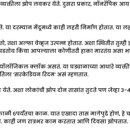
ात व्यक्तीला झोप लवकर येते. दुसरा प्रकार, नॉनरॅपिक 
े. या दरम्यान मेंदूमध्ये काही लहरी निर्माण होतात. या ल
ा अल्फा वेव्ह्ज उत्पन्न होतात. अशा स्थितीत तुम्ही झो
 पडतोय किंवा आपल्याला कोणीतरी हाका मारतंय असा भा
ॉजिकल क्लॉक असतं. या घड्याळाच्या आधारे व्यक्तीच्या
ते, तिला ‘सरकेडियन रिदम’ असं म्हणतात.
 येते. अशा लोकांची झोप दोन तासांत तुटते पण जेव्हा ३-
काळी ६पर्यंतचा काळ. यात एखादा तास मागेपुढे होणं, हे 
. काही जण रात्रभर काम करतात आणि दिवसा झोपतात. आरोग्