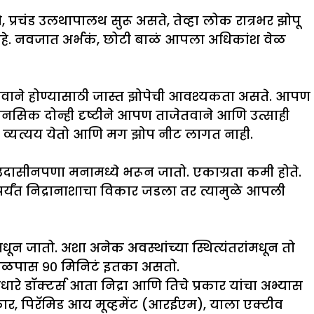
्रचंड उलथापालथ सुरू असते, तेव्हा लोक रात्रभर झोपू
 आहे. नवजात अर्भकं, छोटी बाळं आपला अधिकांश वेळ
जेतवाने होण्यासाठी जास्त झोपेची आवश्यकता असते. आपण
ानसिक दोन्ही दृष्टीने आपण ताजेतवाने आणि उत्साही
े व्यत्यय येतो आणि मग झोप नीट लागत नाही.
उदासीनपणा मनामध्ये भरून जातो. एकाग्रता कमी होते.
ापर्यंत निद्रानाशाचा विकार जडला तर त्यामुळे आपली
ंमधून जातो. अशा अनेक अवस्थांच्या स्थित्यंतरांमधून तो
 जवळपास ९० मिनिटं इतका असतो.
रे डॉक्टर्स आता निद्रा आणि तिचे प्रकार यांचा अभ्यास
रकार, पिरॅमिड आय मूव्हमेंट (आरईएम), याला एक्टीव