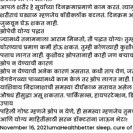
आपलं शरीर हे सूर्याच्या दिनक्रमाप्रमाणे काम करतं. त्
शरीराचं घड्याळ म्हणजेच बॉडीक्लॉक बदलतं. दिनक्रम अस
जुळवून घेऊ शकत नाही.
झो
पेची योग्य पद्धत
ज्यामध्ये तनामनाला आराम मिळतो, ती पद्धत योग्य! तु
घोरण्याचं प्रमाण कमी होऊ शकतं. तुम्ही कोणत्याही 
पत्ताच लागत नाही. कुशीवर झोपतानाही काही जण बऱ्या
झो
प न येण्याची कारणं
झोप न येण्याची अनेक कारणं असतात. कधी ताप येणं, जखम
वेगवेगळ्या पाळ्यांमध्ये काम केलं तर झोप लागत नाही. द
याशिवाय निद्रानाशाची समस्या दीर्घकाळ सतावत असेल त
औषधं हीसुद्धा असू शकतात. पार्किसन्स, हायपरटेन्शन, ड
उपाय
पहिली गोष्ट म्हणजे झोप न येणे, ही समस्या म्हणजेच तु
आणि योग्य माहितीसाठी सरळ डॉक्टरांना जाऊन भेटा!
Posted
Author
Categories
Tags
November 16, 2021
uma
Health
better sleep
,
cure of