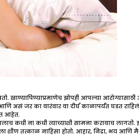
लवतो. खाण्यापिण्याप्रमाणेच झोपही आपल्या आरोग्यास
तं. आणि असं जर का वारंवार वा दीर्घ काळापर्यंत घडत
त आहेत.
येकालाच कधी ना कधी त्याच्याशी सामना करावाच लागतो.
 शीण तत्काळ नाहिसा होतो. आहार, निद्रा, भय आणि मैथु