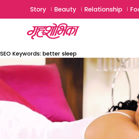
Story
Beauty
Relationship
Fo
SEO Keywords:
better sleep