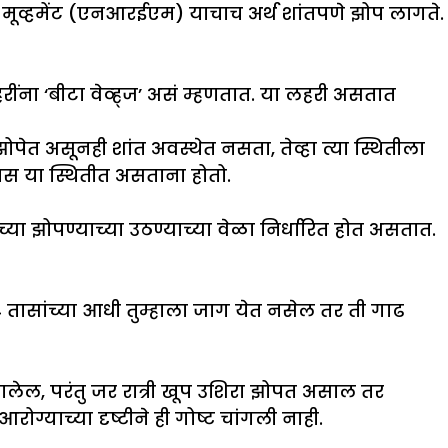
आय मूव्हमेंट (एनआरईएम) याचाच अर्थ शांतपणे झोप लागते.
हरींना ‘बीटा वेव्ह्ज’ असं म्हणतात. या लहरी असतात
पेत असूनही शांत अवस्थेत नसता, तेव्हा त्या स्थितीला
स या स्थितीत असताना होतो.
 झोपण्याच्या उठण्याच्या वेळा निर्धारित होत असतात.
४ तासांच्या आधी तुम्हाला जाग येत नसेल तर ती गाढ
चालेल, परंतु जर रात्री खूप उशिरा झोपत असाल तर
याच्या दृष्टीने ही गोष्ट चांगली नाही.