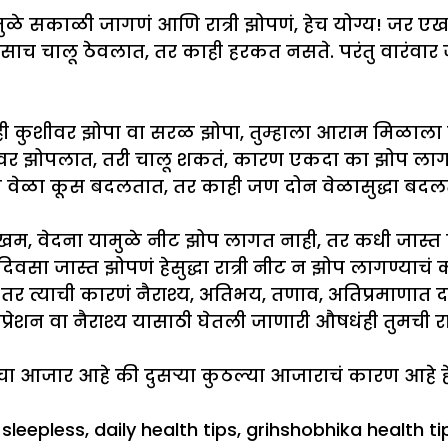
यामुळे सकाळी जागणं आणि रात्री झोपणं, हेच योग्य! जर एख
ाच चालू ठेवलात, तर काही हरकत नसते. परंतु वारंवार ज
म्ही कुशीवर झोपा वा सरळ झोपा, तुम्हाला आराम मिळाला
कुशीवर झोपलात, तरी चालू शकतं, कारण एकदा का झोप ला
च वेळा कूस बदलतात, तर काही जण दोन वेळासुद्धा बदल
, वेदना यामुळे नीट झोप लागत नाही, तर कधी जास्त प्र
िवसा जास्त झोपणं हेसुद्धा रात्री नीट न झोप लागण्याचं
र त्याची कारणं नैराश्य, अतिभय, तणाव, अतिप्रमाणात 
िप्रेशन वा नैराश्य यासाठी घेतली जाणारी औषधंही तुमची 
मचा आजार आहे की दुसऱ्या कुठल्या आजाराचं कारण आहे हे
 sleepless
,
daily health tips
,
grihshobhika health ti