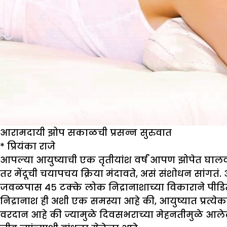
आरामदायी झोप सकाळची प्रसन्न सुरुवात
*
प्रियंका राजे
आपल्या आयुष्याची एक तृतीयांश वर्षं आपण झोपेत घा
तर मेंदूची चयापचय क्रिया मंदावते, असं संशोधन सांग
जवळपास ४५ टक्के लोक निद्रानाशाच्या विकाराने पीडि
निद्रानाश ही अशी एक समस्या आहे की, आयुष्यात प्रत्
वरदान आहे की ज्यामुळे दिवसभराच्या मेहनतीमुळे आलेला