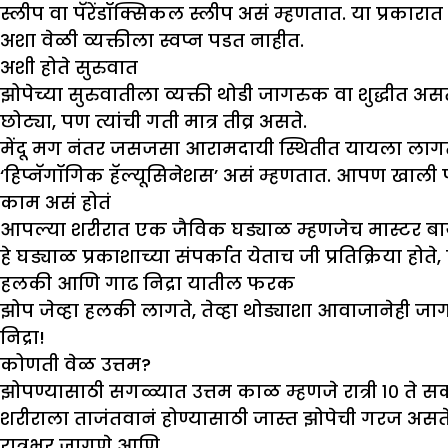
स्लीप वा पॅरेंडॉक्सिकल स्लीप असं म्हणतात. या प्रकार
अशा वेळी व्यक्तीला स्वप्न पडत नाहीत.
अशी होते सुरुवात
झोपेच्या सुरुवातीला व्यक्ती थोडी जागरुक वा शुद्धीत असत
छोट्या, पण त्यांची गती मात्र तीव्र असते.
मेंदू मग नंतर जसजसा आरामदायी स्थितीत यायला लागतो, तश
‘हिप्नॅगॉगिक हॅल्यूसिनेशस’ असं म्हणतात. आपण खाली
काम असं होतं
आपल्या शरीरात एक जैविक घड्याळ म्हणजेच मास्टर बायॉल
हे घड्याळ प्रकाशाच्या संपर्कात येताच जी प्रतिक्रिया हो
हलकी आणि गाढ निद्रा यातील फरक
झोप जेव्हा हलकी लागते, तेव्हा थोड्याशा आवाजानेही जाग
निद्रा!
कोणती वेळ उत्तम
?
झोपण्यासाठी सगळ्यात उत्तम काळ म्हणजे रात्री १० ते स
शरीराला ताजंतवानं होण्यासाठी जास्त झोपेची गरज असते
रात्रभर जागणे आणि….