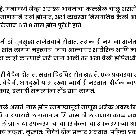
नामध्ये जेव्हा असंख्य भावनांचा कल्लोळ चालू असतो, प
णसाने रात्री झोपावं, अशी व्यवस्था निसर्गानेच केली
िमान ६ ते ८ तास झोप पुरेशी होते.
कमी झोपूनसुद्धा ताजेतवाने होतात, तर काही जणांना ता
ि शांत लागणं महत्त्वाचं! जाग आल्यावर शारीरिक आणि म
ेळा काही कारणाने जरी जाग आली तर अशा वेळी झोपेमध्य
ी बेचैन होतात. सतत चिडचिड होत राहाते. एक प्रकारचा 
 बेचैनी, अंगदुखी यांसारख्या व्याधीही जडतात. दीर्घकाळ
र, इत्यादी समस्यांना तोंड द्यावं लागतं.
वेगवेगळं असतं. गाढ झोप लागण्यापूर्वी माणूस अनेक अवस्था
 ५ टप्पे पार पाडावे लागतात आणि यासाठी लागणारा काळ
सिफेलोग्राफ या उपकरणाचा वापर केला. या उपकरणाच्या आधा
 नव्हता. मुख्यत: निद्रेचे दोन प्रकार असतात. पहिला प्