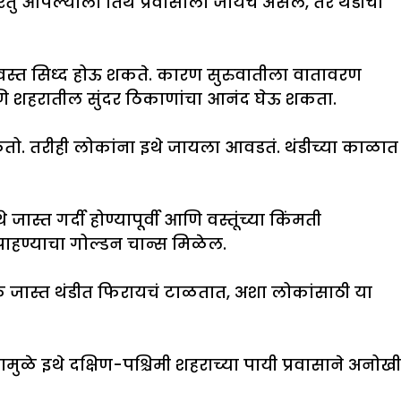
ंतु आपल्याला तिथे प्रवासाला जायचं असेल, तर थंडीचा
व स्वस्त सिध्द होऊ शकते. कारण सुरुवातीला वातावरण
ि शहरातील सुंदर ठिकाणांचा आनंद घेऊ शकता.
 मिळतो. तरीही लोकांना इथे जायला आवडतं. थंडीच्या काळात
्त गर्दी होण्यापूर्वी आणि वस्तूंच्या किंमती
ाहण्याचा गोल्डन चान्स मिळेल.
 लोक जास्त थंडीत फिरायचं टाळतात, अशा लोकांसाठी या
ुळे इथे दक्षिण-पश्चिमी शहराच्या पायी प्रवासाने अनोखी