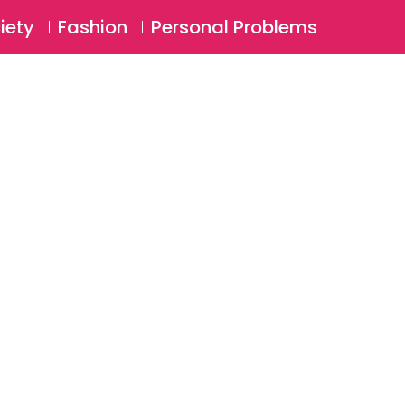
⚲
BSCRIBE
Login
iety
Fashion
Personal Problems
⚲