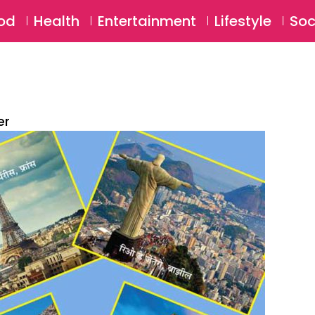
SU
od
Health
Entertainment
Lifestyle
Soc
er