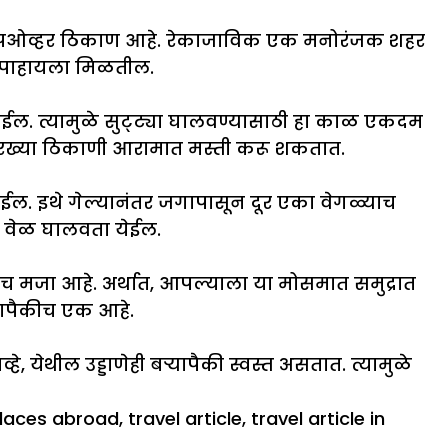
 स्टॉपओव्हर ठिकाण आहे. रेकाजाविक एक मनोरंजक शहर
ही पाहायला मिळतील.
होईल. त्यामुळे सुट्ट्या घालवण्यासाठी हा काळ एकदम
्कसारख्या ठिकाणी आरामात मस्ती करू शकतात.
येईल. इथे गेल्यानंतर जगापासून दूर एका वेगळ्याच
गला वेळ घालवता येईल.
ळीच मजा आहे. अर्थात, आपल्याला या मोसमात समुद्रात
यापैकीच एक आहे.
येथील उड्डाणेही बऱ्यापैकी स्वस्त असतात. त्यामुळे
places abroad
,
travel article
,
travel article in