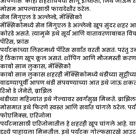
आपणास काही शहरांविषयी सांगू इच्छितो, जिथे जाऊन राह
मोसम आपल्यासाठी फायदेशीर ठरेल.
सेन मिगुएल डे अल्लेन्डे
,
मॅक्सिको
मॅक्सिकोमध्ये सेन मिगुएल डे अल्लेन्डे खूप सुंदर शहर 
कोरडे असते. त्यामुळे इथे सूर्य आणि वातावरणाबाब
पॅरिस
,
फ्रांस
पर्यटकांच्या लिस्टमध्ये पॅरिस सर्वात वरती असतं. परंत
हे ठिकाण खूप कूल असतं. शॉपिंग आणि मौजमस्ती करणा
काबो सान लुकास
,
मॅक्सिको
काबो सान लुकास शहरही मॅक्सिकोमध्ये थंडीच्या सुट्टीच्य
वाढण्यापूर्वी आपण थंडी संपवण्याच्या आत इथे जाऊ शक
रिओ डे जेनेरो
,
ब्रा
झिल
थंडीच्या महिन्यांत इथे गेल्यावर स्वर्गसुख मिळते. ब्
मोसमात इथे फिरणे स्वस्त आणि सर्वात चांगले ठरेल. पर
फोएनिक्स
,
एरिजोना
पर्यटनासाठी एरिजोनातील हे शहरही खूप चांगले आहे. याव
दृश्ये पाहायला मिळतील. इथे पर्यटक गोल्फसारखे आउट