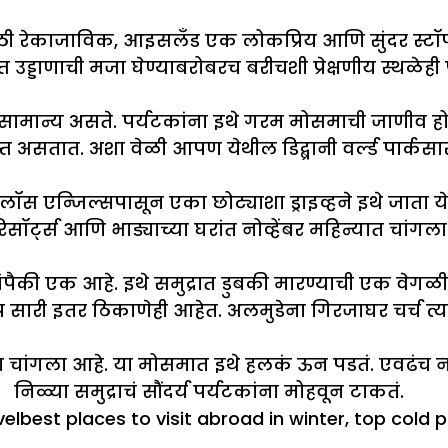
टकांसाठी रेकाजाविक, आइसलँड एक लोकप्रिय आणि सुंदर
त उड्डाणाची मजा घेण्याबरोबरच बरीचशी प्रेक्षणीय स्थळे
ूप सामान्य असते. पर्यटकांना इथे गरम मोसमाची जाणीव 
वस्त असतात. अशा वेळी आपण येथील डिद्ब्रानी वर्ल्ड पार
 लॉस एन्जिल्सपासून एका छोट्याशा ड्राइव्हने इथे जाता 
 रिसॉर्ट्स आणि भाड्याच्या घरांत नोव्हेंबर महिन्यात चां
रांपैकी एक आहे. इथे समुद्रात डुबकी मारण्याची एक वेग
प सारी इतर ठिकाणेही आहेत. अलमुडेना गिरजाघर चर्च त्
ांगला आहे. या मोसमात इथे हलकं ऊन पडतं. एवढंच नव्हे, 
ळ्या समुद्राचं सौंदर्य पर्यटकांना मोहवून टाकतं.
Tags
vel
best places to visit abroad in winter
,
top cold 