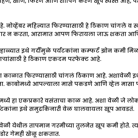
णे, खाणे, फिरणे आणि शॉपिंग करणे खूप स्वस्त आहे, पर
आहे. नोव्हेंबर महिन्यात फिरण्यासाठी हे ठिकाण चांगले 
त विचार न करता, आरामात आपण फिरायला जाऊ शकता आण
ु उन्हाळ्यात इथे गर्दीमुळे पर्यटकांना कम्फर्ट झोन कमी
ऱ्यांसाठी हे ठिकाण एकदम परफेक्ट आहे.
ा काळात फिरण्यासाठी चांगलं ठिकाण आहे. अशावेळी इथे जास
ता. काबोमध्ये आपल्याला मासे पकडणे आणि व्हेल मासा प
राझिलमध्ये हा एकप्रकारे वसंताचा काळ आहे. अशा वेळी जे
्यटकांना इथे समुद्रकिनारी वेळ घालवायला खूप आवडतं.
ेळी येथील तापमान गरमीच्या तुलनेत खूप कमी होते. त्याम
डोर गेमही खेळू शकतात.