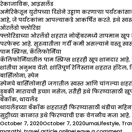
रेकाजाविक
,
आइसलँड
अमेरिकेतून युरोपच्या दिशेने उड्डाण करणाऱ्या पर्य
आहे, जे पर्यटकांना आपल्याकडे आकर्षित करते. इथे स्वस्
ऑरलँडो फ्लोरिडा
फ्लोरिडाच्या ओरलँडो शहरात नोव्हेंबरमध्ये तापमान ख
परफेक्ट आहे. सुरुवातीला गर्दी कमी असल्याने वस्तू स्
पाम स्प्रिंग्स
,
कॅलिफोर्निया
कॅलिफोर्नियातील पाम स्प्रिंग्स शहरही खूप शानदार आहे.
शांतीचा अनुभव येतो. शांतिपूर्ण रेगिस्तान शहरात हॉटेल,
बार्सिलोना
,
स्पेन
स्पेनचे बार्सिलोनाही जगातील स्वस्त आणि चांगल्या शह
डुबकी मारायची इच्छा नसेल, तरीही इथे फिरण्यासाठी खू
बँकॉक
,
थायलँड
थायलँडच्या बँकॉक शहरातही फिरण्यासाठी थंडीचा महिना च
सुट्टीच्या काळात इथे फिरण्याची एक वेगळीच मजा आहे. नि
Posted
Author
Categories
October 7, 2020
October 7, 2020
uma
Lifestyle
,
Tra
on
on
marathi
,
travel article online
Leave a comment