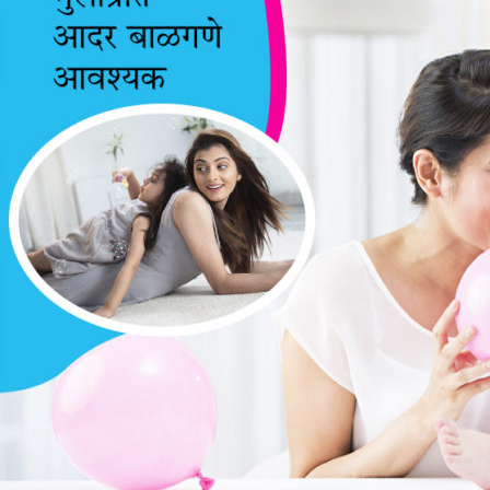
नव्हे
शिक्षण
गरजेचे