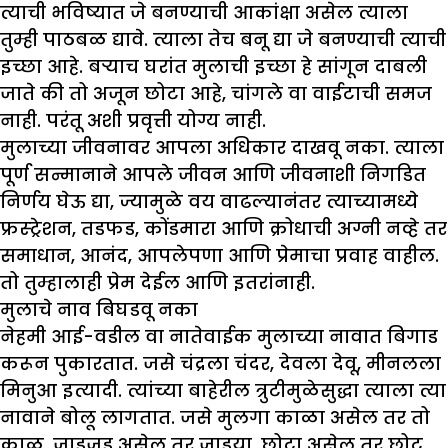
त्याची भविष्यात जे बनण्याची आकांक्षा असेल त्याला
तुम्ही पाठबळ द्यावे. त्याला तेच बनू द्या जे बनण्याची त्याची
इच्छा आहे. बऱ्याच घरांत मुलाची इच्छा हे सांगून दाबली
जाते की तो अजून छोटा आहे, चांगले वा वाईटाची समज
नाही. परंतू अशी प्रवृत्ती योग्य नाही.
मुलाच्या जीवनावर आपला अधिकार दाखवू नका. त्याला
पूर्ण सन्मानाने आपले जीवन आणि जीवनाशी निगडित
निर्णय घेऊ द्या, ज्यामुळे वय वाढल्यानंतर त्याच्यामध्ये
फ्रस्ट्रेशन, तडफड, कोंडमारा आणि क्रोधाची अग्नी नव्हे तर
समाधान, आनंद, आपलेपणा आणि प्रेमाचा प्रवाह वाहील.
तो तुम्हालाही प्रेम देईल आणि इतरांनाही.
मुलाचे नाव बिघडवू नका
नेहमी आई-वडील वा नातेवाईक मुलाच्या नावात बिगाड
करून पुकारतात. जसे चंद्रला चंदर, देवला देवू, मीनलला
मिनुआ इत्यादी. त्यांच्या बाहेरील त्रुटीमुळेसुद्धा त्याला त्या
नावाने बोलू लागतात. जसे मुलगा काळा असेल तर तो
काळू, जाडजूड असेल तर जाडया, छोटा असेल तर छोटू