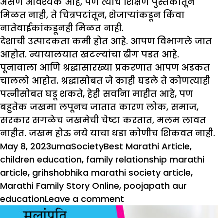
असणे आवश्यक आहे, पण त्याचे शिक्षण पुस्तकांतून
मिळत नाही, ते चित्रपटांतून, शेजाऱ्यांकडून किंवा
नातेवाईकांकडूनही मिळत नाही.
देशाची उत्पादकता कमी होत आहे. आपण विभागले जात
आहोत. न्यायालयात खटल्यांचा ढीग पडत आहे.
पूनावाला आणि श्रद्धासारख्या प्रकरणात आपण अडकत
चाललो आहोत. श्रद्धासोबत जे काही घडले ते कोणत्याही
पत्नीसोबत घडू शकते, हेही सर्वांना माहीत आहे, पण
बहुतेक जखमा लपूनच जातात कारण लोक, समाज,
सरकार सगळेच जखमेची चेष्टा करतात, मलम लावत
नाहीत. जखम होऊ नये याचा धडा कोणीच शिकवत नाही.
Posted
Author
Categories
Tags
May 8, 2023
uma
Society
Best Marathi Article
,
on
children education
,
family relationship marathi
article
,
grihshobhika marathi society article
,
Marathi Family Story Online
,
poojapath aur
on
education
Leave a comment
पूजापाठ