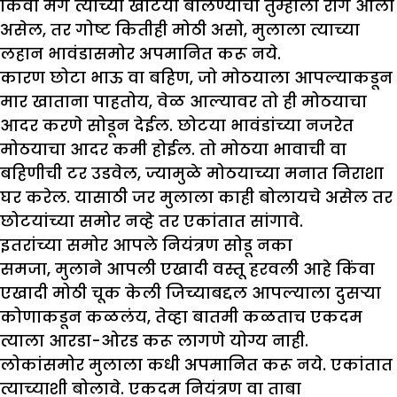
किंवा मग त्याच्या खोटया बोलण्याचा तुम्हाला राग आला
असेल, तर गोष्ट कितीही मोठी असो, मुलाला त्याच्या
लहान भावंडासमोर अपमानित करू नये.
कारण छोटा भाऊ वा बहिण, जो मोठयाला आपल्याकडून
मार खाताना पाहतोय, वेळ आल्यावर तो ही मोठयाचा
आदर करणे सोडून देईल. छोटया भावंडांच्या नजरेत
मोठयाचा आदर कमी होईल. तो मोठया भावाची वा
बहिणीची टर उडवेल, ज्यामुळे मोठयाच्या मनात निराशा
घर करेल. यासाठी जर मुलाला काही बोलायचे असेल तर
छोटयांच्या समोर नव्हे तर एकांतात सांगावे.
इतरांच्या समोर आपले नियंत्रण सोडू नका
समजा, मुलाने आपली एखादी वस्तू हरवली आहे किंवा
एखादी मोठी चूक केली जिच्याबद्दल आपल्याला दुसऱ्या
कोणाकडून कळलंय, तेव्हा बातमी कळताच एकदम
त्याला आरडा-ओरड करू लागणे योग्य नाही.
लोकांसमोर मुलाला कधी अपमानित करू नये. एकांतात
त्याच्याशी बोलावे. एकदम नियंत्रण वा ताबा