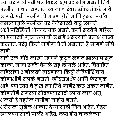
ज्या घरांमध्ये पती पत्नीबद्दल खूप उदासीन असतो तिथे
पत्नी तणावात राहतात, त्यांना वारंवार डॉक्टरांकडे जावे
लागते, पती-पत्नीमध्ये भांडण होते आणि दुसरा पर्याय
नसल्यामुळे पत्नीला घर कैदेसारखे वाटू लागते.
अशी परिस्थिती धोकादायक असते. कमी संख्येने महिला
या प्रकारची गुदमरल्याची लक्षणे असल्याचे प्रत्यक्ष मान्य
करतात, परंतु किती जणींमध्ये ती असतात, हे सांगणे सोपे
नाही.
याचे एक मोठे कारण म्हणजे कुटुंब लहान झाल्यापासून
काका, मामा सर्वच वेगळे राहू लागले आहेत. विवाहित
महिलांचा अनोळखी वाटणाऱ्या किट्टी मैत्रिणींशिवाय
कोणाशीही संपर्क नसतो. व्हॉट्सअॅप आणि फेसबुक
आहे, पण स्वत:चे दु:ख त्या तिथे जाहीर करू शकत नाहीत.
कोणतीही समस्या सोडवण्यासाठी उपाय काय असू
शकतो हे बहुतेक जणींना माहीत नसते.
शरीराला सुडौल आकार देण्यासाठी जिम आहेत, चेहरा
उजळण्यासाठी पार्लर आहेत, लुप्त होत चाललेल्या