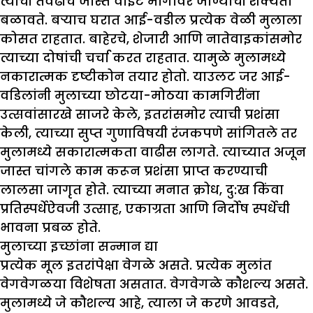
त्याची तेवढीच जास्त वाईट मार्गावर जाण्याची शक्यता
बळावते. बऱ्याच घरात आई-वडील प्रत्येक वेळी मुलाला
कोसत राहतात. बाहेरचे, शेजारी आणि नातेवाइकांसमोर
त्याच्या दोषांची चर्चा करत राहतात. यामुळे मुलामध्ये
नकारात्मक दृष्टीकोन तयार होतो. याउलट जर आई-
वडिलांनी मुलाच्या छोटया-मोठया कामगिरींना
उत्सवांसारखे साजरे केले, इतरांसमोर त्याची प्रशंसा
केली, त्याच्या सुप्त गुणाविषयी रंजकपणे सांगितले तर
मुलामध्ये सकारात्मकता वाढीस लागते. त्याच्यात अजून
जास्त चांगले काम करून प्रशंसा प्राप्त करण्याची
लालसा जागृत होते. त्याच्या मनात क्रोध, दु:ख किंवा
प्रतिस्पर्धेऐवजी उत्साह, एकाग्रता आणि निर्दोष स्पर्धेची
भावना प्रबळ होते.
मुलाच्या इच्छांना सन्मान द्या
प्रत्येक मूल इतरांपेक्षा वेगळे असते. प्रत्येक मुलांत
वेगवेगळया विशेषता असतात. वेगवेगळे कौशल्य असते.
मुलामध्ये जे कौशल्य आहे, त्याला जे करणे आवडते,