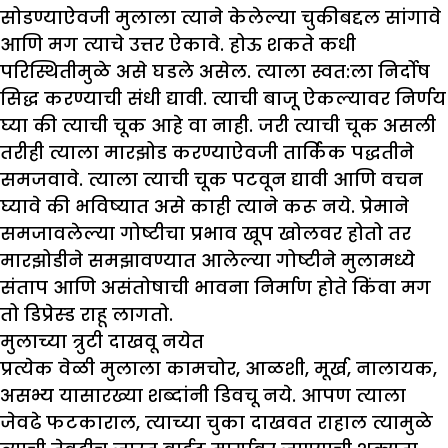
सोडण्याऐवजी मुलाला त्याने केलेल्या चुकीबद्दल सांगावे
आणि मग त्याचे उत्तर ऐकावे. होऊ शकते कधी
परिस्थितीमुळे असे घडले असेल. त्याला स्वत:ला निर्दोष
सिद्ध करण्याची संधी द्यावी. त्याची बाजू ऐकल्यावर निर्णय
घ्या की त्याची चूक आहे वा नाही. जरी त्याची चूक असली
तरीही त्याला मारझोड करण्याऐवजी तार्किक पद्धतीने
समजवावे. त्याला त्याची चूक पटवून द्यावी आणि वचन
घ्यावे की भविष्यात असे काही त्याने करू नये. प्रेमाने
समजावलेल्या गोष्टीचा प्रभाव खूप खोलवर होतो तर
मारझोडीने समझावण्यात आलेल्या गोष्टीने मुलामध्ये
संताप आणि असंतोषाची भावना निर्माण होते किंवा मग
तो डिप्रेस्ड राहू लागतो.
मुलाच्या त्रुटी दाखवू नयेत
प्रत्येक वेळी मुलाला कामचोर, आळशी, मूर्ख, नालायक,
असभ्य यासारख्या शब्दांनी डिवचू नये. आपण त्याला
जेवढे फटकाराल, त्याच्या चुका दाखवत राहाल त्यामुळे