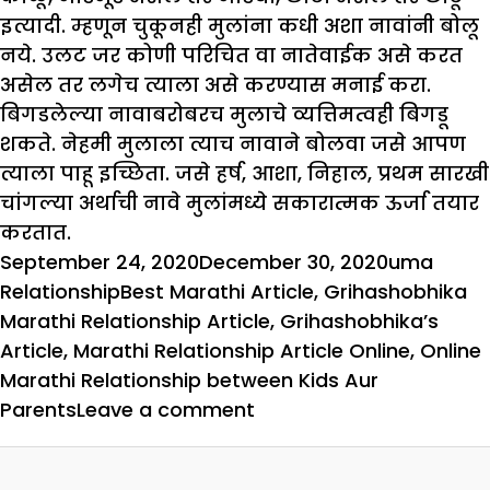
इत्यादी. म्हणून चुकूनही मुलांना कधी अशा नावांनी बोलू
नये. उलट जर कोणी परिचित वा नातेवाईक असे करत
असेल तर लगेच त्याला असे करण्यास मनाई करा.
बिगडलेल्या नावाबरोबरच मुलाचे व्यत्तिमत्वही बिगडू
शकते. नेहमी मुलाला त्याच नावाने बोलवा जसे आपण
त्याला पाहू इच्छिता. जसे हर्ष, आशा, निहाल, प्रथम सारखी
चांगल्या अर्थाची नावे मुलांमध्ये सकारात्मक ऊर्जा तयार
करतात.
Posted
Author
Categ
September 24, 2020
December 30, 2020
uma
on
Tags
Relationship
Best Marathi Article
,
Grihashobhika
Marathi Relationship Article
,
Grihashobhika’s
Article
,
Marathi Relationship Article Online
,
Online
Marathi Relationship between Kids Aur
on
Parents
Leave a comment
मुलांप्रति
आदर