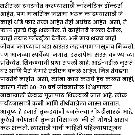
शरीराला टवटवीत करण्यासाठी कॉस्मेटिक डॉक्टर्स
आहेत, पण मानसिक जखमा भरून काढण्यासाठी जे
काही थोडे फार तज्ज्ञ आहेत तेही अर्धवट आहेत. असो, ते
फक्त तुमचे ऐकू शकतील. ते काहीतरी सल्ला देतील,
काही तयार फॉर्म्युला देतील, असे मात्र शक्य नाही.
जीवन जगण्याचा धडा खरंतर लहानपणापासूनच मिळतो,
पण आजच्या स्पर्धेच्या जगात, इतरांपेक्षा सरस बनण्याच्या
प्रक्रियेत, शिकण्याची प्रथा संपली आहे. आई-वडील नुसते
घर आणि पैसे देणारे एटीएम बनले आहेत. मित्र तेवढया
पात्रतेचे नाहीत. असो, त्यांना काय करावे हेच कळत नाही,
कारण गेली ६०-७० वर्षे जीवनातील शिक्षणाच्या
नावाखाली केवळ पूजापाठ शिकवली जात आहे. लोक
पर्यटनासाठी कमी आणि तीर्थयात्रेला जास्त जातात.
आयुष्य हे हजारो तुकडयांनी बनलेल्या गोधडीसारखे आहे.
कुठेही कोणताही तुकडा विसावला की तो गोधडी खराब
करू शकतो. त्यासाठी याची माहिती पहिल्यापासूनच