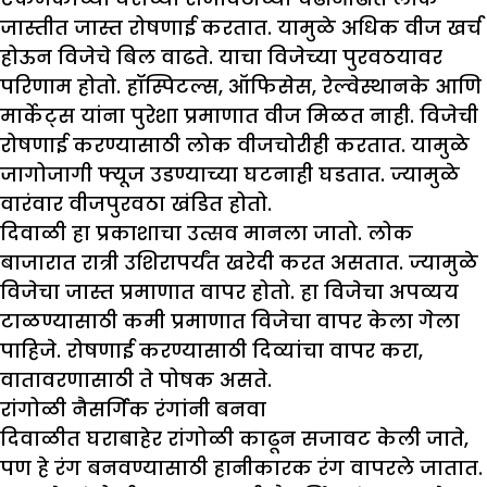
जास्तीत जास्त रोषणाई करतात. यामुळे अधिक वीज खर्च
होऊन विजेचे बिल वाढते. याचा विजेच्या पुरवठयावर
परिणाम होतो. हॉस्पिटल्स, ऑफिसेस, रेल्वेस्थानके आणि
मार्केट्स यांना पुरेशा प्रमाणात वीज मिळत नाही. विजेची
रोषणाई करण्यासाठी लोक वीजचोरीही करतात. यामुळे
जागोजागी फ्यूज उडण्याच्या घटनाही घडतात. ज्यामुळे
वारंवार वीजपुरवठा खंडित होतो.
दिवाळी हा प्रकाशाचा उत्सव मानला जातो. लोक
बाजारात रात्री उशिरापर्यंत खरेदी करत असतात. ज्यामुळे
विजेचा जास्त प्रमाणात वापर होतो. हा विजेचा अपव्यय
टाळण्यासाठी कमी प्रमाणात विजेचा वापर केला गेला
पाहिजे. रोषणाई करण्यासाठी दिव्यांचा वापर करा,
वातावरणासाठी ते पोषक असते.
रांगोळी नैसर्गिक रंगांनी बनवा
दिवाळीत घराबाहेर रांगोळी काढून सजावट केली जाते,
पण हे रंग बनवण्यासाठी हानीकारक रंग वापरले जातात.