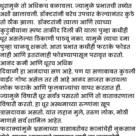
धुरामुळे तो अधिकच बळावला. ज्यामुळे प्रभातची तब्येत
अशी खालावली. डॉक्टरांनी बरेच उपचार केल्यानंतर कुठे
तो ठीक झाला. डॉक्टरांनी त्याला आणि त्याच्या
कुटुंबीयांना स्पष्ट ताकीद दिली की याला पुन्हा कधीही
धूर असलेल्या ठिकाणी पाठवू नका. यामुळे त्याचा दमा
पुन्हा चाळवू शकतो. आता प्रभात कधीही फटाके फोडत
नाही आणि इतरांनाही फोडण्यापासून परावृत्त
करतो.
आनंद कमी आणि धूरच अधिक
दिवाळी हा आनंदाचा सण आहे. पण या सणाबाबत कुठली
वाईट गोष्ट असेल तर ती आहे आनंद साजरा करायला
लोक फटाके आणि फुलबाज्यांचा वापर करतात ही.
ज्यामुळे विषारी धूर सर्वत्र पसरतो आणि तो वातावरणाला
विषारी करतो. हा धूर अस्थमाच्या रुग्णांना खूप
त्रासदायक असतो. यांत लहान मुले, तरुण लोक, मोठी
माणसे सर्व शामिल आहेत.
फटाक्यांमुळे श्वसनाच्या त्रासाबरोबर कानांचेही नुकसान