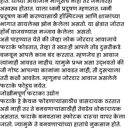
होते. याच्या आवाजाने माणूसच नाही तर जनावरेही
अस्वस्थ होतात. याला ध्वनी प्रदूषण म्हणतात. ध्वनी
प्रदूषण कमी करण्यासाठी हॉस्पिटल्स आणि शाळांच्या
भागात सायलेन्स झोन केलेला असतो. या क्षेत्रात जोरात
हॉर्न वाजवण्यास मज्जाव केलेला असतो.
असे पाहण्यात येते की जेव्हा लोक जोरदार आवाजाचे
फटाके फोडतात, तेव्हा ते स्वत:ही आपले तोंड दुसरीकडे
वळवून आपले कान बंद करतात. म्हणजेच हा आवाज
त्यांनाही आवडत नाहीच. यामुळे प्रश्न असा उद्भवतो की
जी गोष्ट आपल्या कानांना आवडत नाही, ती दुसऱ्याला
तरी कशी आवडेल. म्हणूनच जोरदार आवाज असलेले
फटाके फोडूच नयेत.
जोखीमपूर्ण फटाका उद्योग
फटाके हे केवळ फोडणाऱ्यांसाठीच त्रासदायक ठरतात
असे नाही तर ते बनवणाऱ्यांसाठीही तेवढेच धोकादायक
असतात. फटाके बनवताना स्फोटक दारूचा वापर केला
जातो. ज्यामुळे ते बनवणाऱ्यांच्या हातांचे नुकसान होते.