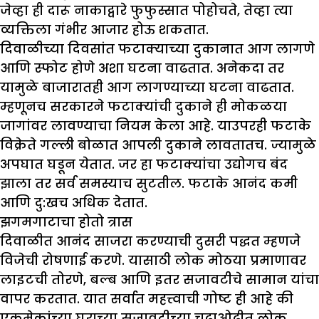
जेव्हा ही दारू नाकाद्वारे फुफुस्सात पोहोचते, तेव्हा त्या
व्यक्तिला गंभीर आजार होऊ शकतात.
दिवाळीच्या दिवसांत फटाक्याच्या दुकानात आग लागणे
आणि स्फोट होणे अशा घटना वाढतात. अनेकदा तर
यामुळे बाजारातही आग लागण्याच्या घटना वाढतात.
म्हणूनच सरकारने फटाक्यांची दुकाने ही मोकळया
जागांवर लावण्याचा नियम केला आहे. याउपरही फटाके
विक्रेते गल्ली बोळात आपली दुकाने लावतातच. ज्यामुळे
अपघात घडून येतात. जर हा फटाक्यांचा उद्योगच बंद
झाला तर सर्व समस्याच सुटतील. फटाके आनंद कमी
आणि दु:खच अधिक देतात.
झ
गमगाटाचा होतो त्रास
दिवाळीत आनंद साजरा करण्याची दुसरी पद्धत म्हणजे
विजेची रोषणाई करणे. यासाठी लोक मोठया प्रमाणावर
लाइटची तोरणे, बल्ब आणि इतर सजावटीचे सामान यांचा
वापर करतात. यात सर्वात महत्त्वाची गोष्ट ही आहे की
एकमेकांच्या घराच्या सजावटीच्या चढाओढीत लोक