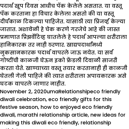
पदार्थ खूप दिवस आधीच पॅक केलेले असतात. या वस्तू
पॅक करताना हा विचार केलेला असतो की या वस्तू
दीर्घकाळ टिकल्या पाहिजेत. यासाठी त्या प्रिजर्व्ह केल्या
जातात. अशावेळी हे चेक करणे गरजेचे आहे की जास्त
प्रमाणात प्रिझर्वेटिव्ह घातलेले हे पदार्थ आपल्या शरीराला
हानिकारक तर नाही ठरणार. खाद्यपदार्थांमध्ये
नुकसानकारक पदार्थ वापरले जाऊ नयेत. या सर्व
गोष्टींची काळजी घेऊन इको फ्रेंडली दिवाळी साजरी
करता येते. खाण्याच्या वस्तू तयार करतानाही ही काळजी
घेतली गेली पाहिजे की त्यात शरीराला अपायकारक असे
घटक वापरले जाणार नाहीत.
Posted
Author
Categories
Tags
November 2, 2020
uma
Relationship
eco friendly
on
diwali celebration
,
eco friendly gifts for this
festive season
,
how to enjoyed eco friendly
diwali
,
marathi relationship article
,
new ideas for
making this diwali eco friendly
,
relationship