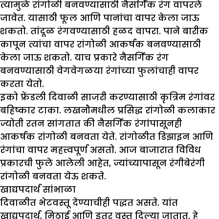
त्यामुळे रांगोळी बनवण्यासाठी नैसर्गिक रंग वापरले
जावेत. यासाठी फूल आणि पानांचा वापर केला जाऊ
शकतो. तांदूळ रंगवण्यासाठी हळद वापरा. पाने बारीक
कापून त्यांचा वापर रांगोळी आकर्षक बनवण्यासाठी
केला जाऊ शकतो. याच प्रकारे नैसर्गिक रंग
बनवण्यासाठी वेगवेगळया रंगांच्या फुलांचाही वापर
करता येतो.
इको फ्रेंडली दिवाळी साजरी करण्यासाठी कृत्रिम रंगांवर
बहिष्कार टाका. लखनौमधील प्रसिद्ध रांगोळी कलाकार
ज्योती रतन सांगतात की नैसर्गिक रंगांपासूनही
आकर्षक रांगोळी बनवता येते. रांगोळीत डिझाइन आणि
रंगांचा वापर महत्त्वपूर्ण असतो. आज बाजारात विविध
प्रकारची फुले आलेली आहेत, ज्यांच्यापासून रंगीबेरंगी
रांगोळी बनवता येऊ शकते.
खाद्यपदार्थ सांभाळा
दिवाळीत भेटवस्तू देण्याचीही पद्धत असते. यांत
खाद्यपदार्थ, मिठाई आणि इतर वस्तू दिल्या जातात. हे