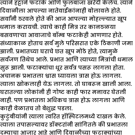
त्याने हट्टाने फटाके आणि फुलबाजा खरेदी केलेच. त्याने
दिवाळीला आपल्या नातेवाईकांनाही बोलावले होते.
सर्वांनी ठरवले होते की आज आपल्या मोहल्ल्यात खूप
धमाल करायची. त्याचे काही मित्र तर कानठळया
बसवणाऱ्या आवाजाचे बॉम्ब फटाकेही आणणार होते.
संध्याकाळ होताच सर्व मुले परिसरात एके ठिकाणी जमा
झाली. प्रभातच्या घराचे छत खूप मोठे होते, त्यामुळे
सर्वजण तिथेच आले. प्रभात आणि त्याच्या मित्रांची धमाल
सुरू झाली. फटाक्यांचा धूर सर्वत्र पसरू लागला होता.
अचानक प्रभातला श्वास घ्यायला त्रास होऊ लागला.
त्याला खोकलाही येऊ लागला. तो घाबरून खाली आला.
घरातल्या लोकांनी ही गोष्ट काही फार मनावर घेतली
नाही. पण प्रभातला अधिकच त्रास होऊ लागला आणि
काही वेळातच तो बेशुद्ध पडला.
कुटुंबीयांनी त्याला त्वरित हॉस्पिटलमध्ये दाखल केले.
त्याला तपासल्यावर डॉक्टरांनी सांगितले की प्रभातला
दम्याचा आजार आहे आणि दिवाळीच्या फटाक्यांच्या