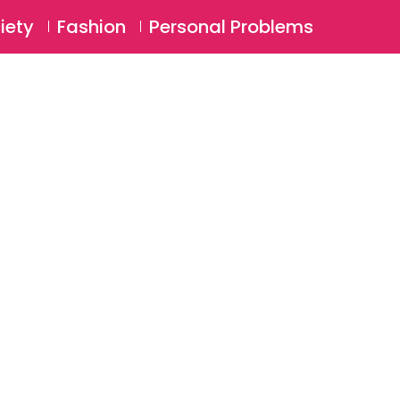
⚲
BSCRIBE
Login
iety
Fashion
Personal Problems
⚲