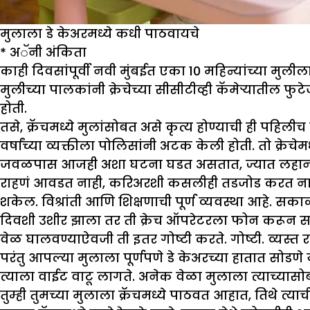
मुलाला डे केअरमध्ये कधी पाठवायचे
*
अॅनी अंकिता
काही दिवसांपूर्वी नवी मुंबईत एका 10 महिन्यांच्या 
मुलीच्या पालकांनी क्रेचेच्या सीसीटीव्ही कॅमेऱ्यातील 
होती.
तसे, क्रॅचमध्ये मुलांसोबत असे कृत्य होण्याची ही पहिल
वर्षांच्या व्यक्तीला पोलिसांनी अटक केली होती. तो क्रेच
जवळपास आजही अशा घटना घडत असतात, ज्यात लहान मुल
राहणं आवडत नाही, करिअरशी कसलीही तडजोड करत नाही, त्
शकेल. विश्रांती आणि शिक्षणाची पूर्ण व्यवस्था आहे. 
दिवशी उशीर झाला तर ती क्रेच ऑपरेटरला फोन करून सांग
वेळ घालवण्याऐवजी ती इतर गोष्टी करते. गोष्टी. व्यस्त
परंतु आपल्या मुलाला पूर्णपणे डे केअरच्या हातात सोडणे
त्याला वाईट वाटू लागते. अनेक वेळा मुलाला त्याच्या
तुम्ही तुमच्या मुलाला क्रॅचमध्ये पाठवत आहात, तिथे त