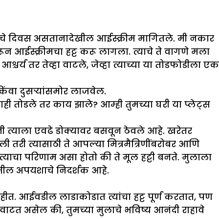
िवाळयाचे दिवस असतानादेखील आईस्क्रीम मागितले. मी नकार
न आईस्क्रीमचा हट्ट करू लागला. त्याचे ते वागणे मला
र्य तर तेव्हा वाटले, जेव्हा त्याच्या या तोडफोडीला एक
िंवा दुसऱ्यांसमोर लाजवेल.
ाही तोडले तर काय झाले? आम्ही तुमच्या घरी या प्लेट्स
ी त्याला एवढे डोक्यावर बसवून ठेवले आहे. खरेतर
ी तरी त्यासाठी ते आपल्या मित्रमैत्रिणींबरोबर आणि
ा त्याचा परिणाम असा होतो की ते मूल हट्टी बनते. मुलाला
ातील अपयशाचे निदर्शक आहे.
ाहीत. आईवडील लाडाकोडात त्यांचा हट्ट पूर्ण करतात, पण
वाटत असेल की, तुमच्या मुलाचे भविष्य आनंदी राहावे