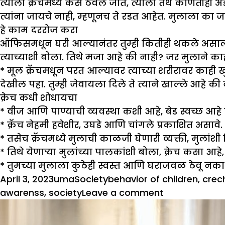
त्याला क्रॅचमध्ये कसे ठेवले जाते, त्याला तेथे कोणत
त्यांना जायचे नाही, म्हणूनच ते रडत आहेत. मुलाला का ज
हे काम दररोज करा
ऑफिसमधून घरी आल्यानंतर तुम्ही कितीही थकले असाल त
त्याच्याशी बोला. तिथे मजा आहे की नाही? जर मुलाने काही
* मूल क्रॅचमधून परत आल्यावर त्याच्या शरीरावर काही 
देखील पहा. तुम्ही जेवायला दिले ते त्याने खाल्ले आहे की 
क्रेच कधी शोधायचा
*
वीज आणि पाण्याची व्यवस्था कशी आहे, बेड स्वच्छ आहे
*
क्रॅच नेहमी हवेशीर, उघडे आणि चांगले प्रकाशित असावे.
*
तसेच क्रॅचमध्ये मुलाची काळजी घेणारी व्यक्ती, मुलांशी
*
तिथे येणाऱ्या मुलांच्या पालकांशी बोला, क्रेच कसा आह
*
तुमच्या मुलाला कुठेही स्वस्त आणि घराजवळ ठेवू नका का
Posted
Author
Categories
Tags
April 3, 2023
uma
Society
behavior of children
,
crec
on
on
awarenss
,
society
Leave a comment
मुलाला
डे