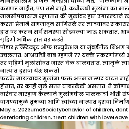
मानसशास्त्रज्ञ प्रांजली मल्होत्रा ​​यांच्या मते, “पालक
करणार नाहीत, पण तसे नाही. कधीकधी मुलांना का मारल
मानसोपचारतज्ञ म्हणतात की मुलांवर हात उगारल्याने त्
करता प्रेमाने समजावून सांगितले तर त्यांच्यावर सकारा
हात वर करून सर्व समस्या सोडवल्या जाऊ शकतात. आजूबाजू
गृहिणी अधिक हात वर करते
पोद्दार इन्स्टिट्यूट ऑफ एज्युकेशन या मुंबईतील शिक्षण 
उचलतात. आश्चर्याची बाब म्हणजे 77 टक्के प्रकरणांमध्
तर गृहिणी मुलांसोबत जास्त वेळ घालवतात, त्यामुळे त्या 
नात्यात दुरावा येऊ शकतो
फटके मारल्यावर मुलांना फक्त अपमानास्पद वाटत नाही,
होतात, तर काही मुलं सतत घाबरलेली असतात. ते कोणाश
वारंवार मारहाण केल्याने मुलांमधील पालकांची भीती सं
वागण्यामुळे तुमच्या आणि त्यांच्या नात्यात दुरावा निर्
Posted
Author
Categories
Tags
May 5, 2023
uma
Society
behavior of children
,
dont
on
deterioting children
,
treat children with love
Leave