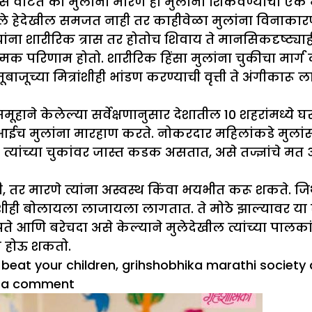
ांना असे वाटते की मुलांना मारणे हा मुलांना शिकवण्याचा 
े हेदेखील समजत नाही तर काहीवेळा मुलांना विनाकारण
यांना शारीरिक त्रास तर होतोच शिवाय ते मानसिकदृष्ट्
त्मक परिणाम होतो. शारीरिक हिंसा मुलांना चुकीचा मार्
च्या मित्रांशीही भांडण करण्याची वृत्ती ते अंगीकारू 
समूहाने केलेल्या सर्वेक्षणानुसार देशातील 10 शहरांमध्ये
ये आईच मुलांना मारहाण करते. नोकरदार महिलांकडे मुला
त्यांच्या चुकांवर जास्त कडक असतात, असे तज्ज्ञांचे मत 
 तर मारणे त्यांना अस्वस्थ किंवा भयभीत करू शकते. जि
ीही बोलायला लाजायला लागतात. ते मोठे झाल्यावर या 
पते आणि बरेचदा असे केल्याने मुलेदेखील त्यांच्या पाल
माण होऊ शकतो.
 beat your children
,
grihshobhika marathi society a
on
 a comment
मारहाण