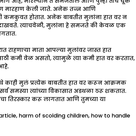
एक मार्ग आहे, मारल्याने ते समजतील आणि पुन्हा तीच चूक
 मारहाण केली जाते. अनेक तज्ज्ञ आणि
याही कमकुवत होतात. अनेक बाबतीत मुलांना हात वर न
ग दाखवते. त्याचवेळी, मुलांना हे समजते की केवळ एक
लागतात.
 घरात राहणाऱ्या माता आपल्या मुलांवर जास्त हात
ंसाठी कमी वेळ असतो, त्यामुळे त्या कमी हात वर करतात,
आहे.
थे काही मुलं प्रत्येक बाबतीत हात वर करून आक्रमक
सर्व समस्या त्यांच्या विकासात अडथळा ठरू शकतात.
कांचा तिरस्कार करू लागतात आणि तुमच्या या
rticle
,
harm of scolding children
,
how to handle