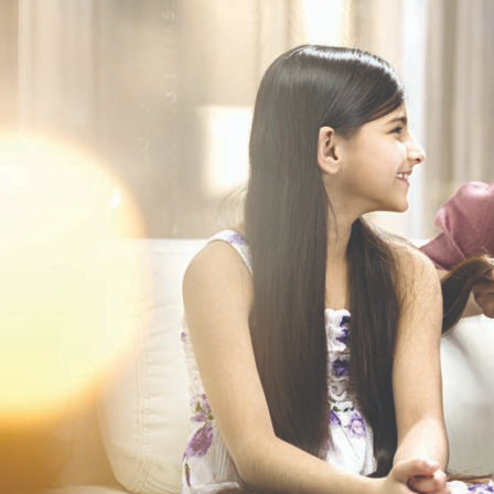
केअरमध्ये
कधी
पाठवायचे