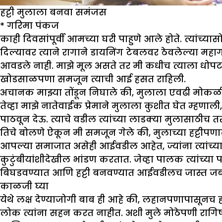
हट्टी मुलाला बनवा समंजस
*
गरिमा पंकज
काही दिवसांपूर्वी आमच्या घरी पाहुणे आले होते. त्यांच्
दिल्यावर त्याने रागाने डायनिंग टेबलवर ठेवलेल्या मह
आवडले नाही. माझे मूल असते तर मी कधीच त्याला धोपटले अ
खोडसाळपणा समजून त्याची आई हसत राहिली.
अचानक माझ्या तोंडून निघाले की, मुलाला एवढी मोकळीक 
तेव्हा माझे नातेवाईक प्रेमाने मुलाला कुशीत घेत म्हणा
पाठवून देऊ. त्याचे वडील त्यांच्या लाडक्या मुलासाठीच 
तिचे बोलणे ऐकून मी समजून गेले की, मुलाच्या हट्टीपण
आपल्या समाजात असेही आईवडील आहेत, ज्यांना त्यांच्या म
कुटुंबीयांशीदेखील भांडण करतात. जेव्हा पालक त्यांच्या प
बिघडवण्यात आणि हट्टी बनवण्यात आईवडीलच जास्त जबाब
काळजी घ्या
येथे लक्ष देण्याजोगी बाब ही आहे की, लहानपणापासूनच ह
लोक त्यांना सहन करत नाहीत. अशी मुले मोठेपणी रागिष्