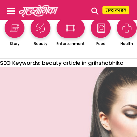
⚲
सब्सक्राइब
Story
Beauty
Entertainment
Food
Health
SEO Keywords:
beauty article in grihshobhika