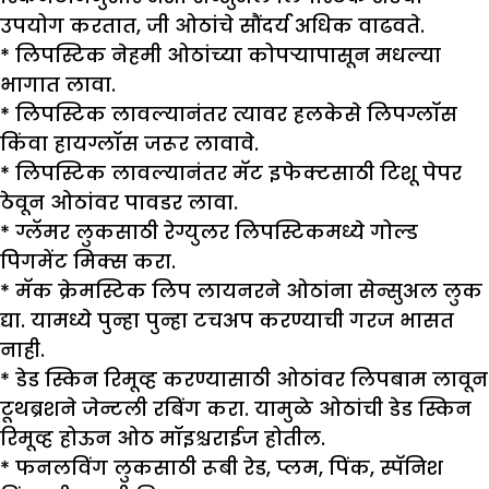
उपयोग करतात, जी ओठांचे सौंदर्य अधिक वाढवते.
* लिपस्टिक नेहमी ओठांच्या कोपऱ्यापासून मधल्या
भागात लावा.
* लिपस्टिक लावल्यानंतर त्यावर हलकेसे लिपग्लॉस
किंवा हायग्लॉस जरूर लावावे.
* लिपस्टिक लावल्यानंतर मॅट इफेक्टसाठी टिशू पेपर
ठेवून ओठांवर पावडर लावा.
* ग्लॅमर लुकसाठी रेग्युलर लिपस्टिकमध्ये गोल्ड
पिगमेंट मिक्स करा.
* मॅक क्रेमस्टिक लिप लायनरने ओठांना सेन्सुअल लुक
द्या. यामध्ये पुन्हा पुन्हा टचअप करण्याची गरज भासत
नाही.
* डेड स्किन रिमूव्ह करण्यासाठी ओठांवर लिपबाम लावून
टूथब्रशने जेन्टली रबिंग करा. यामुळे ओठांची डेड स्किन
रिमूव्ह होऊन ओठ मॉइश्चराईज होतील.
* फनलविंग लुकसाठी रूबी रेड, प्लम, पिंक, स्पॅनिश