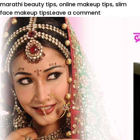
marathi beauty tips
,
online makeup tips
,
slim
on
face makeup tips
Leave a comment
स्लिमिंग
मेकअपने
चेहरा
दिसतो
स्लिम
व
आकर्षक