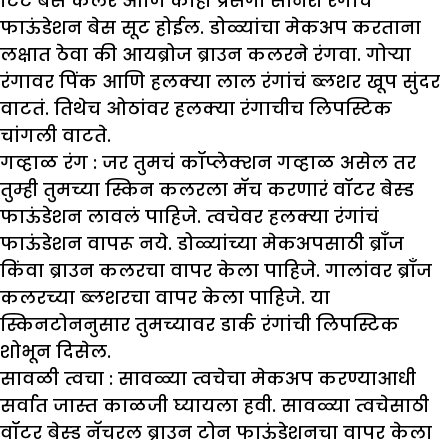
टिंट बेस कलर आणि काही प्रसंगी सोनेरी रंगाचं
फाऊंडेशन बेस सूट होईल. डोळ्यांचा मेकअप करताना
लक्षात ठेवा की आयब्रोज ब्राउन कलरने रंगवा. गोऱ्या
रंगावर पिंक आणि हलक्या लाल रंगांचं ब्लशर खूप सुंदर
वाटतं. तिथेच ओठांवर हलक्या रंगाचीच लिपस्टिक
चांगली वाटते.
गव्हाळ रंग :
जर तुमचं कॉप्लेक्शन गव्हाळ असेल तर
तुम्ही तुमच्या स्किन कलरला मॅच करणारं वॉटर बेस्ड
फाऊंडेशन लावलं पाहिजे. त्वचेवर हलक्या रंगांचं
फाऊंडेशन वापरू नये. डोळ्यांच्या मेकअपसाठी ब्राँज
किंवा ब्राउन कलरचा वापर केला पाहिजे. गालांवर ब्राँज
कलरच्या ब्लशरचा वापर केला पाहिजे. या
स्किनटोननुसार तुमच्यावर डार्क रंगांची लिपस्टिक
शोभून दिसेल.
सावळी त्वचा :
सावळ्या त्वचेचा मेकअप करण्याआधी
सर्वात जास्त काळजी घ्यायला हवी. सावळ्या त्वचेसाठी
वॉटर बेस्ड नॅचरल ब्राउन टोन फाऊंडेशनचा वापर केला