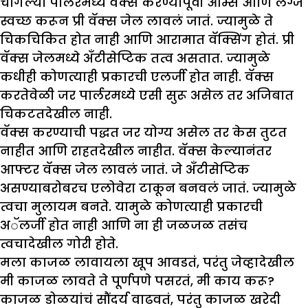
चांगल्या पार्लरमध्ये वॅक्स करण्यापूर्वी आर्म्स आणि लेग्ज
स्वच्छ करून प्री वॅक्स जेल लावलं जातं. ज्यामुळे ते
चिकचिकित होत नाही आणि आरामात वॅक्सिंग होतं. प्री
वॅक्स जेलमध्ये अँटीसेप्टिक तत्व असतात. ज्यामुळे
कधीही कोणत्याही प्रकारची एलर्जी होत नाही. वॅक्स
करतेवेळी जर पार्लरमध्ये एसी सुरू असेल तर अजिबात
चिकटतदेखील नाही.
वॅक्स करण्याची पद्धत जर योग्य असेल तर केस तुटत
नाहीत आणि राहतदेखील नाहीत. वॅक्स केल्यानंतर
आफ्टर वॅक्स जेल लावलं जातं. जे अँटीसेप्टिक
असण्याबरोबरच एलोवेरा टाकून बनवलं जातं. ज्यामुळे
त्वचा मुलायम बनते. यामुळे कोणत्याही प्रकारची
अॅलर्जी होत नाही आणि ना ही जळजळ तसंच
त्वचादेखील गोरी होते.
मला काजळ लावायला खूप आवडतं, परंतु जेव्हादेखील
मी काजळ लावते ते पूर्णपणे पसरतं, मी काय करू?
काजळ डोळयांचं सौंदर्य वाढवतं, परंतु काजळ खरेदी