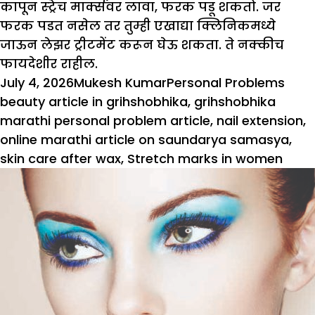
कापून स्ट्रेच मार्क्सवर लावा, फरक पडू शकतो. जर
फरक पडत नसेल तर तुम्ही एखाद्या क्लिनिकमध्ये
जाऊन लेझर ट्रीटमेंट करून घेऊ शकता. ते नक्कीच
फायदेशीर राहील.
Posted
Author
Categories
Tag
July 4, 2026
Mukesh Kumar
Personal Problems
on
beauty article in grihshobhika
,
grihshobhika
marathi personal problem article
,
nail extension
,
online marathi article on saundarya samasya
,
skin care after wax
,
Stretch marks in women