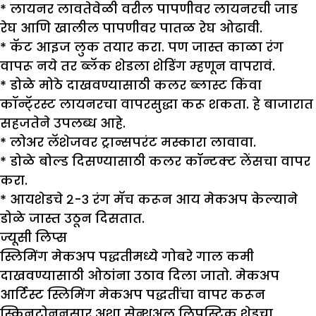
* लायनर लावतेवेळी वरील पापणीवर लायनरची जाड
रेघ आणि खालील पापणीवर पातळ रेघ ओढावी.
* कॅट आइज लुक तयार करा. पण जास्त काळा रंग
वापरू नये तर ब्लॅक शेडला शेडिंग म्हणून वापरावं.
* डोळे मोठे दाखवण्यासाठी कलर ब्लास्ट किंवा
कॉन्टॅ्रस्ट लायनरचा वापरसुद्धा करू शकता. हे बाजारात
सहजतेने उपलब्ध आहे.
* लोअर लॅशेजवर ट्रान्सपरंट मस्कारा लावावा.
* डोळे बोल्ड दिसण्यासाठी कलर कॉन्टक्ट लेंसचा वापर
करा.
* आयशेडचे २-३ रंग मॅच करून आय मेकअप केल्याने
डोळे जास्त उठून दिसतात.
ज्यूसी लिप्स
स्लिमिंग मेकअप पद्धतीमध्ये गोबरे गाल कमी
दाखवण्यासाठी ओठांना उठाव दिला जातो. मेकअप
आर्टिस्ट स्लिमिंग मेकअप पद्धतींचा वापर करून
स्किनटोननुसार अशा सेन्शुअल लिपस्टिक शेडचा