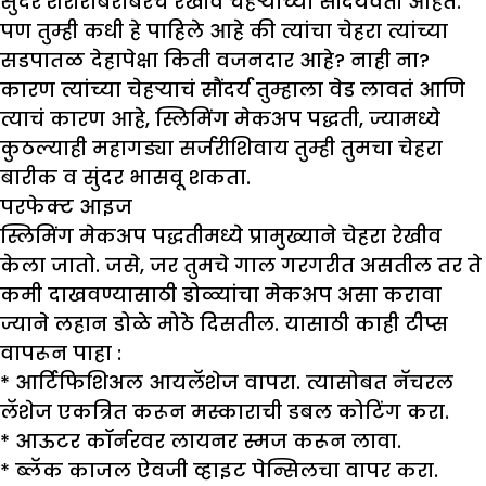
सुंदर शरीराबरोबरच रेखीव चेहऱ्याच्या सौंदर्यवती आहेत.
पण तुम्ही कधी हे पाहिले आहे की त्यांचा चेहरा त्यांच्या
सडपातळ देहापेक्षा किती वजनदार आहे? नाही ना?
कारण त्यांच्या चेहऱ्याचं सौंदर्य तुम्हाला वेड लावतं आणि
त्याचं कारण आहे, स्लिमिंग मेकअप पद्धती, ज्यामध्ये
कुठल्याही महागड्या सर्जरीशिवाय तुम्ही तुमचा चेहरा
बारीक व सुंदर भासवू शकता.
परफेक्ट आइज
स्लिमिंग मेकअप पद्धतीमध्ये प्रामुख्याने चेहरा रेखीव
केला जातो. जसे, जर तुमचे गाल गरगरीत असतील तर ते
कमी दाखवण्यासाठी डोळ्यांचा मेकअप असा करावा
ज्याने लहान डोळे मोठे दिसतील. यासाठी काही टीप्स
वापरून पाहा :
* आर्टिफिशिअल आयलॅशेज वापरा. त्यासोबत नॅचरल
लॅशेज एकत्रित करून मस्काराची डबल कोटिंग करा.
* आऊटर कॉर्नरवर लायनर स्मज करून लावा.
* ब्लॅक काजल ऐवजी व्हाइट पेन्सिलचा वापर करा.