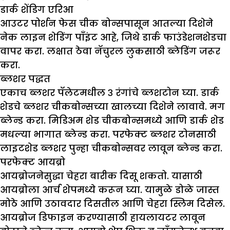
डार्क
शेंडिग एरिआ
आउटर पोर्शन फेस चीक बोन्सपासून आतल्या दिशेने
नेक लाइन शेडिंग पाँइंट आहे, जिथे डार्क फाउंडेशनशेडचा
वापर करा. लक्षात ठेवा नॅचुरल लुकसाठी ब्लेडिंग जरूर
करा.
ब्लशर पद्धत
एकाच ब्लशर पॅलेटमधील ३ रंगांचे ब्लशटोन घ्या. डार्क
शेडचे ब्लशर चीकबोन्सच्या खालच्या दिशेने लावावे. मग
ब्लेन्ड करा. मिडिअम शेड चीकबोन्समध्ये आणि डार्क शेड
मधल्या भागात ब्लेन्ड करा. परफेक्ट ब्लशर टोनसाठी
लाइटशेड ब्लशर पुन्हा चीकबोन्सवर लावून ब्लेन्ड करा.
परफेक्ट आयब्रो
आयब्रोजनेसुद्धा चेहरा बारीक दिसू शकतो. यासाठी
आयब्रोला आर्च शेपमध्ये करून घ्या. यामुळे डोळे जास्त
मोठे आणि उठावदार दिसतील आणि चेहरा स्लिम दिसेल.
आयब्रोज डिफाइन करण्यासाठी हायलायटर लावून