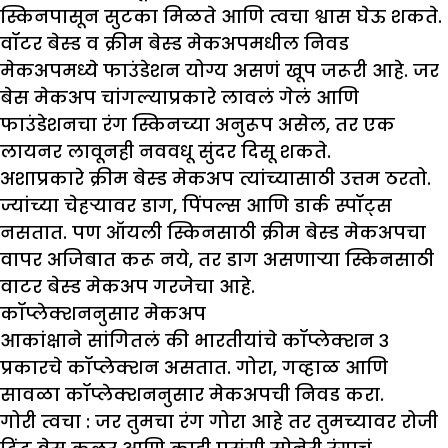
स्किनपासून सुटका मिळते आणि त्वचा श्वास घेऊ शकते.
वॉटर बेस्ड व क्रीम बेस्ड मेकअपमधील निवड
मेकअपमध्ये फाउंडेशन योग्य असणं खूप जरूरी आहे. जर
बेस मेकअप चांगल्याप्रकारे लावलं गेलं आणि
फाउंडेशनचा रंग स्किनच्या अनुरूप असेल, तर एक
लायनर लावूनही नववधू सुंदर दिसू शकते.
अशाप्रकारे क्रीम बेस्ड मेकअप त्यांच्यासाठी उत्तम ठरतो.
ज्यांच्या चेहऱ्यावर डाग, पिंपल्स आणि डार्क स्पॉट्स
नसतात. पण ऑयली स्किनसाठी क्रीम बेस्ड मेकअपचा
वापर अजिबात करू नये, तर डाग असणाऱ्या स्किनसाठी
वाटर बेस्ड मेकअप गरजेचा आहे.
कॉप्लेक्शननुसार मेकअप
आकांक्षाने सांगितलं की भारतीयांचे कॉप्लेक्शन ३
प्रकारचे कॉप्लेक्शन असतात. गोरा, गव्हाळ आणि
सावळा कॉप्लेक्शननुसार मेकअपची निवड करा.
गोरी त्वचा :
जर तुमचा रंग गोरा आहे तर तुमच्यावर रोजी