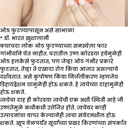
ओठ फुटण्यापासून असे सांभाळा
*
डॉ. भारत खुशालानी
बऱ्याचदा लोक ओठ फुटण्याच्या समस्येला फार
गांभीर्याने घेत नाहीत. घरातील उष्ण कोरडया हवेमुळेही
ओठ हलकेसे फुटतात, पण जेव्हा ओठ गंभीर प्रकारे
फुटतात, तेव्हा ते एखादा रोग किंवा आजार असल्याचे
दर्शवतात. असे कुपोषण किंवा निर्जलीकरण म्हणजेच
डिहायड्रेशन यामुळेही होऊ शकते. हे त्वचेच्या दाहामुळेही
होऊ शकते.
त्वचेचा दाह ही कोरडया त्वचेची एक अशी स्थिती आहे जी
उष्णतेमुळे कधीकधी उत्तेजित होते. त्वचेवर काही
उत्पादनांचा वापर केल्यानेही त्वचा संवेदनशील होऊ
शकते. खूप वेळपर्यंत सूर्याच्या प्रखर किरणांच्या संपर्कात