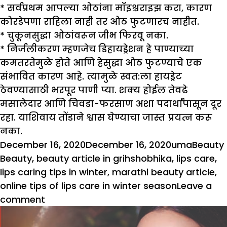
* सर्वप्रथम आपल्या ओठांना मॉइश्चराइझ करा, कारण
कोरडेपणा राहिला नाही तर ओठ फुटणारच नाहीत.
* चुकूनसुद्धा ओठांवरून जीभ फिरवू नका.
* निर्जलीकरण म्हणजेच डिहायड्रेशन हे पाण्याच्या
कमतरतेमुळे होते आणि हेसुद्धा ओठ फुटण्याचे एक
संभावित कारण आहे. त्यामुळे स्वत:ला हायड्रेट
ठेवण्यासाठी भरपूर पाणी प्या. शक्य होईल तेवढे
मसालेदार आणि चिवडा-फरसाण अशा पदार्थांपासून दूर
रहा. याशिवाय तोंडाने श्वास घेण्याचा जास्त प्रयत्न करू
नका.
Posted
Author
Catego
December 16, 2020
December 16, 2020
uma
Beauty
on
Beauty
,
beauty article in grihshobhika
,
lips care
,
lips caring tips in winter
,
marathi beauty article
,
online tips of lips care in winter season
Leave a
on
comment
ओठ
फुटण्यापासून