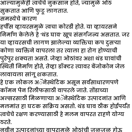
आल्यामुळेही त्वचेचे नुकसान होते, ज्यामुळे ओठ
सुकतात आणि फुटू लागतात.
समस्येचे कारण
हर्पीस व्हायरसमुळे त्वचा कोरडी होते. या व्हायरसने
निर्माण केलेले हे ‘थंड घाव’ खूप संसर्गजन्य असतात. जर
या व्हायरसची लागण झालेल्या व्यक्तिचा कप दुसऱ्या
कोणा व्यक्तिने वापरला तर त्याला हा रोग होण्याची
पुरेपुर शक्यता असते. जेव्हा ओठांवर अशा थंड घावांची
स्थिती निर्माण होते, तेव्हा डॉक्टर त्यावर बेंजोकोन जेल
लावायला सांगू शकतात.
हे एक लोकल अॅनेस्थेटिक असून सर्वसाधारणपणे
कॉमन पेन रिलीफसाठी वापरले जाते. तोंडाच्या
अल्सरसाठी मिळणाऱ्या अॅनेस्थेटिक उत्पादनांत आणि
मलमांत हा घटक सक्रिय असतो. थंड घाव ठीक होईपर्यंत
त्वचेचे रक्षण करण्यासाठी हे मलम वापरत राहणे योग्य
ठरते.
नवीन उत्पादनांच्या वापरामुळे ओठांची जळजळ होऊ