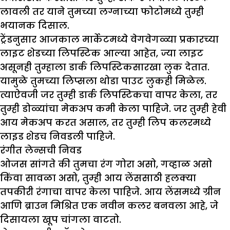
लावली तर याने तुमच्या लग्नाच्या फोटोमध्ये तुम्ही
भयानक दिसाल.
ट्रेंडनुसार आजकाल मार्केटमध्ये वेगवेगळ्या प्रकारच्या
लाइट शेडच्या लिपस्टिक आल्या आहेत, ज्या लाइट
असूनही तुम्हाला डार्क लिपस्टिकसारखा लुक देतात.
यामुळे तुमच्या लिप्सला थोडा पाउट लुकही मिळेल.
त्याऐवजी जर तुम्ही डार्क लिपस्टिकचा वापर केला, तर
तुम्ही डोळ्यांचा मेकअप कमी केला पाहिजे. जर तुम्ही हेवी
आय मेकअप करत असाल, तर तुम्ही लिप कलरमध्ये
लाइड शेडच निवडली पाहिजे.
रंगीत लेन्सची निवड
ओजस सांगते की तुमचा रंग गोरा असो, गव्हाळ असो
किंवा सावळा असो, तुम्ही आय लेंससाठी हलक्या
तपकीरी रंगाचा वापर केला पाहिजे. आय लेंसमध्ये ग्रीन
आणि ब्राउन मिश्रित एक नवीन कलर बनवला आहे, जे
दिसायला खूप चांगला वाटतो.