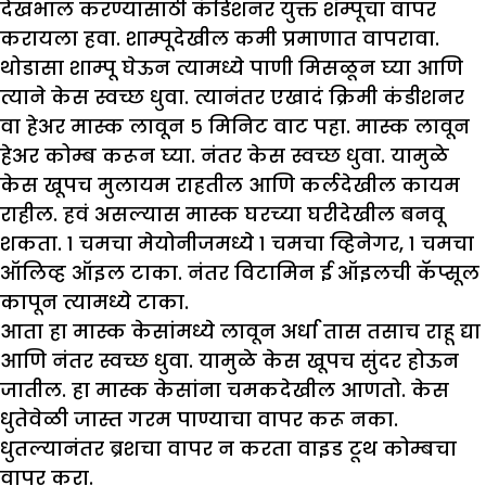
देखभाल करण्यासाठी कंडिशनर युक्त शॅम्पूचा वापर
करायला हवा. शाम्पूदेखील कमी प्रमाणात वापरावा.
थोडासा शाम्पू घेऊन त्यामध्ये पाणी मिसळून घ्या आणि
त्याने केस स्वच्छ धुवा. त्यानंतर एखादं क्रिमी कंडीशनर
वा हेअर मास्क लावून ५ मिनिट वाट पहा. मास्क लावून
हेअर कोम्ब करून घ्या. नंतर केस स्वच्छ धुवा. यामुळे
केस खूपच मुलायम राहतील आणि कर्लदेखील कायम
राहील. हवं असल्यास मास्क घरच्या घरीदेखील बनवू
शकता. १ चमचा मेयोनीजमध्ये १ चमचा व्हिनेगर, १ चमचा
ऑलिव्ह ऑइल टाका. नंतर विटामिन ई ऑइलची कॅप्सूल
कापून त्यामध्ये टाका.
आता हा मास्क केसांमध्ये लावून अर्धा तास तसाच राहू द्या
आणि नंतर स्वच्छ धुवा. यामुळे केस खूपच सुंदर होऊन
जातील. हा मास्क केसांना चमकदेखील आणतो. केस
धुतेवेळी जास्त गरम पाण्याचा वापर करू नका.
धुतल्यानंतर ब्रशचा वापर न करता वाइड टूथ कोम्बचा
वापर करा.