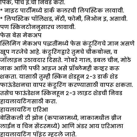
पिंक, पीच इ.ची निवड करा.
* नाइट पार्टीमध्ये डार्क कलरची लिपस्टिक लावावी.
* लिपस्टिक पॉलिशड, मॅटी, फोमी, निओन इ, असावी.
पण स्किनटोननुसारच लावावी.
फेस बेस मेकअप
स्लिमिंग मेकअप पद्धतींमध्ये फेस कंटूरिंगचे ज्ञान असणे
खूप गरजेचे आहे. कंटूरिंगद्वारे तुमचे चीकबोन्स, व
जॉलाइन उठावदार दिसते. गोबरे गाल, डबल चीन, मोठे
नाक आणि पफी आइज असे प्रॉब्लेमही कव्हर करू
शकता. यासाठी तुम्ही स्किन शेडहून २-३ डार्क शेड
फाऊंडेशनचा वापर कंटूरिंग करण्यासाठी वापरू शकता.
तसेच फाऊंडेशन स्किनहून २-३ लाइट शेडची निवड
हायलायटिंगसाठी करा.
हायलायटिंग एरिआ
बेसिकली टी झोन (कपाळामध्ये, नाकामधील ब्रीज
लाईन व चिन सेंटरमध्ये) आणि अंडर आय एरिआला
हायलायटिंग पॉइंट म्हटले जाते.