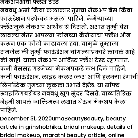
मेकअपआधी फ्लॅश टेस्ट
नववधू असो किंवा कलाकार तुमचा मेकअप बेस किंवा
फाऊंडेशन परफेक्ट असला पाहिजे. कॅमेऱ्याच्या
फ्लॅशमुळे मेकअप आधीच ग्रे दिसतो. अशात तुम्ही बेस
लावल्यानंतर आपल्या फोनच्या कॅमेऱ्याचा फ्लॅश ऑन
करून एक फोटो काढायला हवा. यामुळे तुम्हाला
समजेल की तुम्ही फाऊंडेशन चांगल्याप्रकारे लावलं आहे
की नाही. याला मेकअप आर्टिस्ट फ्लॅश टेस्ट म्हणतात.
कमी बेससह गरजेच्या मेकअपकडे लक्ष दिलं पाहिजे.
कमी फाऊंडेशन, लाइट कलर ब्लश आणि हलक्या रंगांची
लिपस्टिक तुमच्या लुकला उभारी देईल. या सॉफ्ट
स्टाइलिंगबरोबर नववधू खूप सुंदर दिसते. याव्यतिरिक्त
नेहमी आपलं व्यक्तिमत्त्व लक्षात घेऊन मेकअप केला
पाहिजे.
Posted
Author
Categories
Tags
December 31, 2020
uma
Beauty
Beauty
,
beauty
on
article in grihshobhika
,
bridal makeup
,
details of
bridal makeup
,
marathi beauty article
,
online