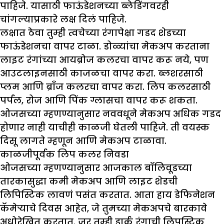
पाहिजे. यासाठी फाऊंडेशनच्या ब्लेडिंगवरही
चांगल्याप्रकारे लक्ष दिलं पाहिजे.
लक्षात ठेवा तुम्ही त्वचेच्या रंगापेक्षा गडद शेडच्या
फाऊंडेशनचा वापर टाळा. डोळ्यांचा मेकअप करताना
लाइट रंगांच्या आयब्रोज कलरचा वापर करू नये, पण
आउटलाइनसाठी काजळचा वापर करा. ब्लशरसाठी
प्लम आणि ब्राँज कलरचा वापर करा. लिप कलरसाठी
पर्पल, रोज आणि पिंक ग्लासचा वापर करू शकता.
ओजसच्या म्हणण्यानुसार नववधूने मेकअप अधिक गडद
होणार नाही याचीही काळजी घेतली पाहिजे. ती वयस्क
दिसू लागते म्हणून आणि मेकअप टाळावा.
काळजीपूर्वक लिप कलर निवडा
ओजसच्या म्हणण्यानुसार आजकाल बॉलिवूडच्या
तारकासुद्धा कमी मेकअप आणि लाइट शेडची
लिपिस्टिक लावणं पसंत करतात. आता हाय डेफिनेशन
कॅमेऱ्याचे दिवस आहेत, जे तुमच्या मेकअपचे बारकावे
अधोरेखित करतात. जर तुम्ही डार्क रंगाची लिपस्टिक