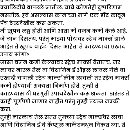
क्वालिटीचे वापरले जातील. याचे कोणतेही दुष्परिणाम
नसतील. हवं असल्यास कानाच्या मागे एक डॉट लावून
पॅच टेस्टदेखील करू शकता.
मी खूपच लठ्ठ होती आणि आता मी वजन कमी केलं आहे.
जे छान दिसतंय, परंतु माझ्या पोटावर स्ट्रेच मार्क्स झाले
आहेत ते खूपच वाईट दिसत आहेत. ते काढण्याचा एखादा
उपाय सांगा?
जास्त वजन कमी केल्यावर स्ट्रेच मार्क्स येतातच. जर
त्यावर नारळ तेल वा विटामिन ई ऑइल लावलं गेलं वा
एखादी चांगली स्ट्रेच मार्क्स क्रीम लावली तर स्ट्रेच मार्क्स
कमी होण्याची शक्यता निर्माण होते. तुम्ही ते
काढण्यासाठी घरगुती उपायदेखील करू शकता. खरंतर ते
काही पूर्णपणे जाणार नाहीत परंतु तुम्ही प्रयत्न नक्की
करा.
तुम्ही नारळाचं तेल सतत तुमच्या स्ट्रेच मार्क्सवर लावा
आणि विटामिन ई चे कॅप्सूल मार्केटमधून विकत घ्या. ते