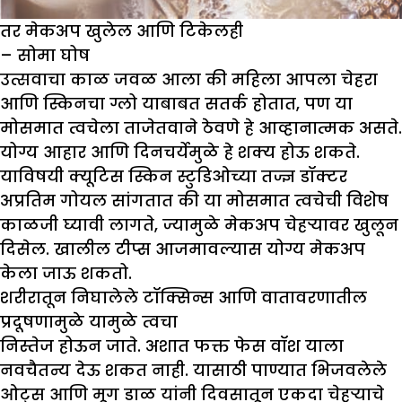
तर मेकअप खुलेल आणि टिकेलही
– सोमा घोष
उत्सवाचा काळ जवळ आला की महिला आपला चेहरा
आणि स्किनचा ग्लो याबाबत सतर्क होतात, पण या
मोसमात त्वचेला ताजेतवाने ठेवणे हे आव्हानात्मक असते.
योग्य आहार आणि दिनचर्येमुळे हे शक्य होऊ शकते.
याविषयी क्यूटिस स्किन स्टुडिओच्या तज्ज्ञ डॉक्टर
अप्रतिम गोयल सांगतात की या मोसमात त्वचेची विशेष
काळजी घ्यावी लागते, ज्यामुळे मेकअप चेहऱ्यावर खुलून
दिसेल. खालील टीप्स आजमावल्यास योग्य मेकअप
केला जाऊ शकतो.
शरीरातून निघालेले टॉक्सिन्स आणि वातावरणातील
प्रदूषणामुळे यामुळे त्वचा
निस्तेज होऊन जाते. अशात फक्त फेस वॉश याला
नवचैतन्य देऊ शकत नाही. यासाठी पाण्यात भिजवलेले
ओट्स आणि मूग डाळ यांनी दिवसातून एकदा चेहऱ्याचे