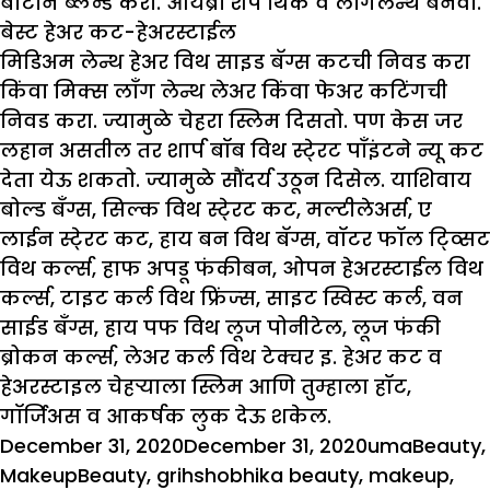
बोटाने ब्लेन्ड करा. आयब्रो शेप थिक व लाँगलेन्थ बनवा.
बेस्ट हेअर कट-हेअरस्टाईल
मिडिअम लेन्थ हेअर विथ साइड बॅग्स कटची निवड करा
किंवा मिक्स लाँग लेन्थ लेअर किंवा फेअर कटिंगची
निवड करा. ज्यामुळे चेहरा स्लिम दिसतो. पण केस जर
लहान असतील तर शार्प बॉब विथ स्टे्रट पाँइंटने न्यू कट
देता येऊ शकतो. ज्यामुळे सौंदर्य उठून दिसेल. याशिवाय
बोल्ड बँग्स, सिल्क विथ स्टे्रट कट, मल्टीलेअर्स, ए
लाईन स्टे्रट कट, हाय बन विथ बॅग्स, वॉटर फॉल ट्व्सिट
विथ कर्ल्स, हाफ अपडू फंकीबन, ओपन हेअरस्टाईल विथ
कर्ल्स, टाइट कर्ल विथ फ्रिंज्स, साइट स्विस्ट कर्ल, वन
साईड बँग्स, हाय पफ विथ लूज पोनीटेल, लूज फंकी
ब्रोकन कर्ल्स, लेअर कर्ल विथ टेक्चर इ. हेअर कट व
हेअरस्टाइल चेहऱ्याला स्लिम आणि तुम्हाला हॉट,
गॉर्जिअस व आकर्षक लुक देऊ शकेल.
Posted
Author
Categor
December 31, 2020
December 31, 2020
uma
Beauty
,
on
Tags
Makeup
Beauty
,
grihshobhika beauty
,
makeup
,