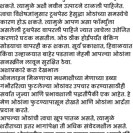
शकते. त्यामुळे अशी नवीन उत्पादने टाळली पाहिजेत.
त्वचा विशेषज्ञांनुसार टूथपेस्ट हेसुद्धा ओठांच्या समस्येचे
कारण होऊ शकते. त्यामुळे आपण असा फॉर्म्युला
असलेली टूथपेस्ट वापरली पाहिजे ज्यात त्वचेला उत्तेजित
करणारे घटक नसतील. ओठ ठीक होईपर्यंत बेकिंग
सोडयाचा वापरही करू शकता. सूर्य प्रकाशात, हिवाळयात
किंवा उन्हाळयात बाहेर पडताना नेहमी आपल्या ओठांना
सनस्क्रीन लावून सुरक्षित ठेवा.
अशाप्रकारे करा देखभाल
ऑनलाइन मिळणाऱ्या मधमाशीच्या मेणाच्या डब्या
गंभीररित्या फुटलेल्या ओठांवर उपचार करण्यासाठीही
सर्वात जुन्या आणि प्रभावशाली पद्धतींपैकी एक आहेत. हे
मेण ओठांना फुटण्यापासून रोखते आणि ओठांना आर्द्रता
प्रदान करते.
आपल्या ओठांची त्वचा खूप पातळ असते, त्यामुळे
शरीराच्या इतर भागांपेक्षा ती अधिक संवेदनशील असते.