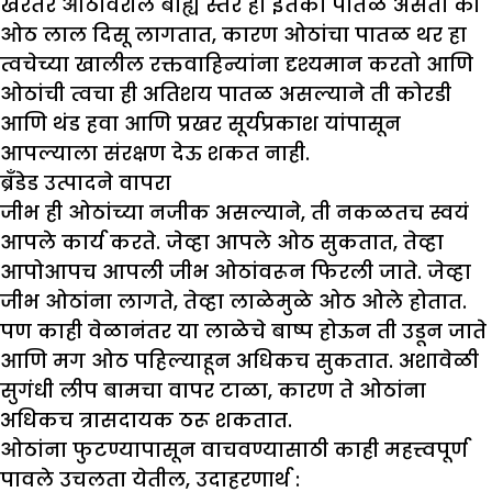
खरंतर ओठांवरील बाह्य स्तर हा इतका पातळ असतो की
ओठ लाल दिसू लागतात, कारण ओठांचा पातळ थर हा
त्वचेच्या खालील रक्तवाहिन्यांना दृश्यमान करतो आणि
ओठांची त्वचा ही अतिशय पातळ असल्याने ती कोरडी
आणि थंड हवा आणि प्रखर सूर्यप्रकाश यांपासून
आपल्याला संरक्षण देऊ शकत नाही.
ब्रँडेड उत्पादने वापरा
जीभ ही ओठांच्या नजीक असल्याने, ती नकळतच स्वयं
आपले कार्य करते. जेव्हा आपले ओठ सुकतात, तेव्हा
आपोआपच आपली जीभ ओठांवरून फिरली जाते. जेव्हा
जीभ ओठांना लागते, तेव्हा लाळेमुळे ओठ ओले होतात.
पण काही वेळानंतर या लाळेचे बाष्प होऊन ती उडून जाते
आणि मग ओठ पहिल्याहून अधिकच सुकतात. अशावेळी
सुगंधी लीप बामचा वापर टाळा, कारण ते ओठांना
अधिकच त्रासदायक ठरू शकतात.
ओठांना फुटण्यापासून वाचवण्यासाठी काही महत्त्वपूर्ण
पावले उचलता येतील, उदाहरणार्थ :