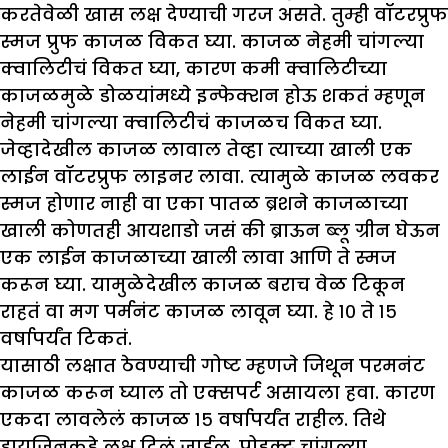
करतेवेळी खास लक्ष देण्याची गरज असते. तुम्ही वॉटरप्रुफ
स्मज प्रुफ काजळ विकत घ्या. काजळ नेहमी चांगल्या
क्वालिटीचं विकत घ्या, कारण कमी क्वालिटीच्या
काजळमुळे डोळयांमध्ये इन्फेक्शन होऊ शकतं म्हणून
नेहमी चांगल्या क्वालिटीचं काजळच विकत घ्या.
जेव्हादेखील काजळ लावाल तेव्हा त्याच्या खाली एक
लाईन वॉटरप्रुफ लाइनर लावा. त्यामुळे काजळ लवकर
स्मज होणार नाही वा एका पातळ ब्रशने काजळाच्या
खाली कोणतही आयशाडो जसं की ब्राऊन ब्लू ग्रीन घेऊन
एक लाईन काजळाच्या खाली लावा आणि ते स्मज
करून घ्या. यामुळेदेखील काजळ बराच वेळ टिकून
राहतं वा मग पर्मनंट काजळ लावून घ्या. हे १० ते १५
वर्षापर्यंत टिकतं.
यासाठी लक्षात ठेवण्याची गोष्ट म्हणजे जिथून परमनंट
काजळ करून घ्याल तो एक्सपर्ट असायला हवा. कारण
एकदा लावलेलं काजळ १५ वर्षापर्यंत राहील. तिथे
हायजिनकडे लक्ष दिलं जाईल. प्रोडक्ट चांगल्या