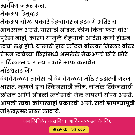
स्क्रबिंग जरूर करा.
मेकअप रिमूव्हर
मेकअप योग्य प्रकारे चेहऱ्यावरून हटवणे अतिशय
आवश्यक असते. यासाठी ऑइल, क्रीम किंवा फेस वॉश
पुरेसा नाही, कारण यामुळे चेहऱ्याची आर्द्रता कमी होऊन
त्वचा रुक्ष होते. यासाठी ड्राय कॉटन बॉलवर मिस्लर वॉटर
घेऊन त्वचेच्या छिद्रांमध्ये असलेले मेकअपचे छोटे छोटे
पार्टिकल्स चांगल्याप्रकारे साफ करावेत.
मॉइश्चराइजिंग
वेगवेगळया त्वचेसाठी वेगवेगळया मॉश्चराइझरची गरज
भासते. म्हणजे ड्राय स्किनसाठी क्रीम, नॉर्मल स्किनसाठी
लोशन आणि ऑइली त्वचेसाठी जेल वापरणे योग्य असते.
आपली त्वचा कोणत्याही प्रकारची असो, रात्री झोपण्यापूर्वी
मॉश्चराइझर जरूर लावावे.
मास्क
अनलिमिटेड कहानियां-आर्टिकल पढ़ने के लिए
या ऋतूत चेहऱ्यावर फ्रुट मास्क लावल्याने खूप छान
सब्सक्राइब करें