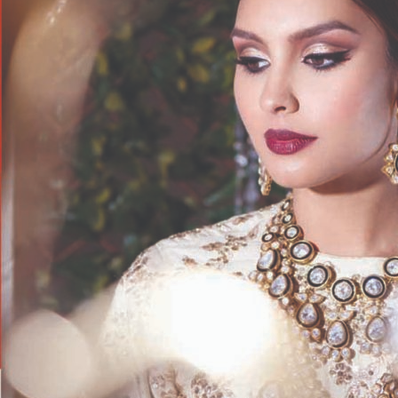
असे
सांभाळा