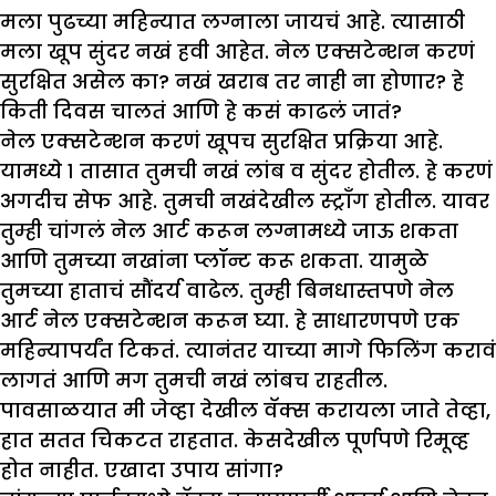
मला पुढच्या महिन्यात लग्नाला जायचं आहे. त्यासाठी
मला खूप सुंदर नखं हवी आहेत. नेल एक्सटेन्शन करणं
सुरक्षित असेल का? नखं खराब तर नाही ना होणार? हे
किती दिवस चालतं आणि हे कसं काढलं जातं?
नेल एक्सटेन्शन करणं खूपच सुरक्षित प्रक्रिया आहे.
यामध्ये १ तासात तुमची नखं लांब व सुंदर होतील. हे करणं
अगदीच सेफ आहे. तुमची नखंदेखील स्ट्राँग होतील. यावर
तुम्ही चांगलं नेल आर्ट करून लग्नामध्ये जाऊ शकता
आणि तुमच्या नखांना प्लॉन्ट करू शकता. यामुळे
तुमच्या हाताचं सौंदर्य वाढेल. तुम्ही बिनधास्तपणे नेल
आर्ट नेल एक्सटेन्शन करून घ्या. हे साधारणपणे एक
महिन्यापर्यंत टिकतं. त्यानंतर याच्या मागे फिलिंग करावं
लागतं आणि मग तुमची नखं लांबच राहतील.
पावसाळयात मी जेव्हा देखील वॅक्स करायला जाते तेव्हा,
हात सतत चिकटत राहतात. केसदेखील पूर्णपणे रिमूव्ह
होत नाहीत. एखादा उपाय सांगा?