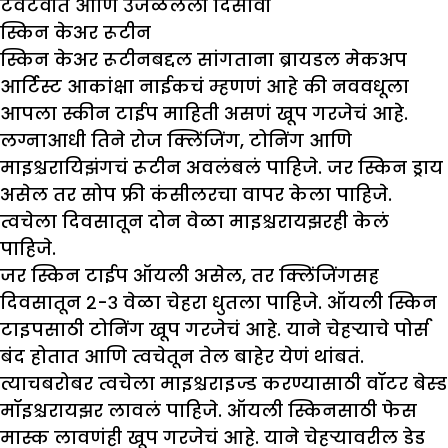
टवटवीत आणि उजळलेली दिसावी
स्किन केअर रूटीन
स्किन केअर रूटीनबद्दल सांगताना ब्रायडल मेकअप
आर्टिस्ट आकांक्षा नाईकचं म्हणणं आहे की नववधूला
आपला स्कीन टाईप माहिती असणं खूप गरजेचं आहे.
लग्नाआधी तिने रोज क्लिंजिंग, टोनिंग आणि
माइश्चरायिझंगचं रूटीन अवलंबलं पाहिजे. जर स्किन ड्राय
असेल तर सोप फ्री कंसीलरचा वापर केला पाहिजे.
त्वचेला दिवसातून दोन वेळा माइश्चरायझरही केलं
पाहिजे.
जर स्किन टाईप ऑयली असेल, तर क्लिंजिंगसह
दिवसातून २-३ वेळा चेहरा धुतला पाहिजे. ऑयली स्किन
टाइपसाठी टोनिंग खूप गरजेचं आहे. याने चेहऱ्याचे पोर्स
बंद होतात आणि त्वचेतून तेल बाहेर येणं थांबतं.
त्याचबरोबर त्वचेला माइश्चराइज्ड करण्यासाठी वॉटर बेस्ड
मॉइश्चरायझर लावलं पाहिजे. ऑयली स्किनसाठी फेस
मास्क लावणंही खूप गरजेचं आहे. याने चेहऱ्यावरील डेड