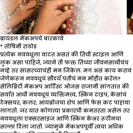
ब्रायडल मेकअपचे बारकावे
*
तोषिनी राठोड
प्रत्येक नववधूला वाटत असतं की तिची स्टाइल आणि
लुक असा पाहिजे, ज्याने ती फक्त तिच्या जीवनसाथीचंच
नव्हे तर सासरच्यांचंही मन जिंकेल. मग असं काय करावं
जेणेकरून नववधूचं सौंदर्य पतीचं मन मोहीत करेल?
सेलिब्रिटी मेकअप आर्टिस्ट ओजस राजानी सांगतात की
सर्वात आधी नववधूचं व्यक्तिमत्त्व, स्किन टाइप, केसांचं
टेक्सचर, कलर, आयब्रोजचा शेप आणि फेस कट पाहावा
लागतो. जर यात कोणत्या प्रकारची कमतरता असेल तर
नववधूला एक्सरसाइज आणि स्किन केअर रूटीनचा
सल्ला दिला जातो. ज्यामुळे मेकअपपूर्वी त्वचा अधिक