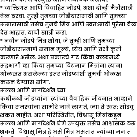
* व्यक्तिगत आणि विवाहित जोडपे, अशा दोन्ही मैत्रीसाठी
वेळ ठरवा. तुम्ही तुमच्या जोडीदारासाठी आणि तुमच्या
संसारासाठी तसेच तुमचे मित्र आणि स्वत:साठी पुरेसा वेळ
देत आहात, याची खात्री करा.
* नवीन जोडपे मित्र शोधा, जे तुम्ही आणि तुमच्या
जोडीदाराप्रमाणे समान मूल्यं, ध्येय आणि तशी कृती
करणारे असेल. अशा प्रकारचे गट किंवा क्लबमध्ये
सहभागी व्हा किंवा तुमच्या विद्यमान मित्रांना त्यांना
ओळखत असलेल्या इतर जोडप्यांशी तुमची ओळख
करून देण्यास सांगा.
सल्ला आणि मार्गदर्शन घ्या
कधीकधी जोडप्यांना त्यांच्या वैवाहिक जीवनात आव्हाने
किंवा समस्यांना सामोरे जावे लागते, ज्या ते स्वत: सोडवू
शकत नाहीत. अशा परिस्थितीत, विश्वासू मित्रांकडून
सल्ला आणि मार्गदर्शन घेणे उपयुक्त तसेच आश्वासक ठरू
शकते. विश्वासू मित्र हे असे मित्र असतात ज्यांच्या मनात