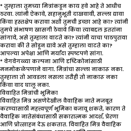
* तुम्हाला तुमच्या मित्रांकडून काय हवे आहे ते आधीच
ठरवा. त्यांनी ऐकावे, सहानुभूती दाखवावी, सल्ला द्यावा
किंवा हस्तक्षेप करावा अशी तुमची इच्छा आहे का? त्यांनी
तुमचे संभाषण खासगी ठेवावे किंवा त्याबद्दल इतरांना
सांगावे, असे तुम्हाला वाटते का? त्यांनी याचा पाठपुरावा
करावा की ते सोडून द्यावे असे तुम्हाला वाटते का?
आपल्या अपेक्षा आणि मर्यादा स्पष्टपणे सांगा.
* वेगवेगळ्या कल्पना आणि दृष्टिकोनांसाठी
मनमोकळेपणाने वागा. मित्रांचा सल्ला नाकारू नका.
तुम्हाला तो आवडला नसला तरीही तो नाकारू नका
किंवा वाद घालू नका.
विवाहित मित्रांची भूमिका
विवाहित मित्र असणेदेखील वैवाहिक नाते मजबूत
करण्यासाठी महत्त्वपूर्ण भूमिका बजावू शकते, कारण ते
वैवाहिक नातेसंबंधासाठी सकारात्मक आदर्श, प्रेरणा
आणि प्रोत्साहन देऊ शकतात. विवाहित मित्र वैवाहिक