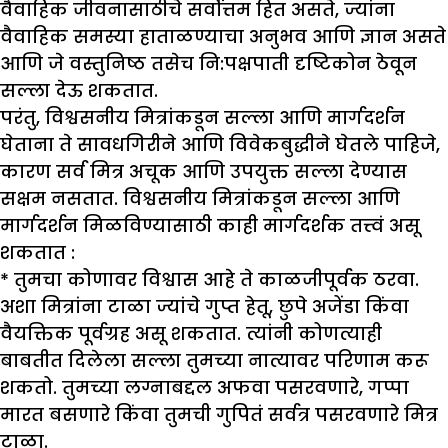
वैवाहिक जीवनासाठीचे सर्वोत्तम हित असते, ज्यांना
वैवाहिक समस्या हाताळण्याचा अनुभव आणि ज्ञान असते
आणि जे वस्तुनिष्ठ तसेच नि:पक्षपाती दृष्टिकोन ठेवून
सल्ला देऊ शकतात.
परंतु, विश्वसनीय मित्रांकडून सल्ला आणि मार्गदर्शन
घेताना ते सावधगिरीने आणि विवेकबुद्धीने घेतले पाहिजे,
कारण सर्व मित्र अचूक आणि उपयुक्त सल्ला देण्यास
सक्षम नसतात. विश्वसनीय मित्रांकडून सल्ला आणि
मार्गदर्शन मिळविण्यासाठी काही मार्गदर्शक तत्त्वं असू
शकतात :
* तुमचा कोणावर विश्वास आहे ते काळजीपूर्वक ठरवा.
अशा मित्रांना टाळा ज्यांचे गुप्त हेतू, छुपे अजेंडा किंवा
वैयक्तिक पूर्वग्रह असू शकतात. त्यांनी कोणत्याही
बाबतीत दिलेला सल्ला तुमच्या नात्यावर परिणाम करू
शकतो. तुमच्या लग्नाबद्दल अफवा पसरवणारे, गप्पा
मारत बसणारे किंवा तुमची गुपितं सर्वत्र पसरवणारे मित्र
टाळा.