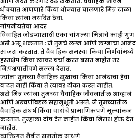
आणि मदत करणारे ठरू शकतात. वैवाहिक जीवन
धोक्यात आणणारे किंवा धोक्यात घालणारे मित्र टाळा
किंवा त्यांना मर्यादेत ठेवा.
गोपनीयतेचा आदर
विवाहित जोडप्यासाठी एका चांगल्या मित्राचे काही गुण
असे असू शकतात :
जे तुमचे लग्न आणि लग्नाचा आनंद
साजरा करतात. ते वैवाहिक समस्या किंवा निर्णयांमध्ये
हस्तक्षेप किंवा त्यावर चर्चा करत बसत नाहीत तर
नि:पक्षपातीपणे सल्ला देतात.
ज्यांना तुमच्या वैवाहिक सुखाचा किंवा आनंदाचा हेवा
वाटत नाही किंवा ते त्यावर टीका करत नाहीत.
असे मित्र ज्यांना तुमच्या वैवाहिक जीवनातील आव्हानं
आणि अडचणींबद्दल सहानुभूती असते. जे तुमच्यातील
वैवाहिक संघर्ष किंवा वादांचे प्रामाणिकपणे मूल्यांकन
करतात. तुम्हाला दोष देत नाहीत किंवा निराश होऊ देत
नाहीत.
व्यक्तिगत मैत्रीत समतोल साधणे