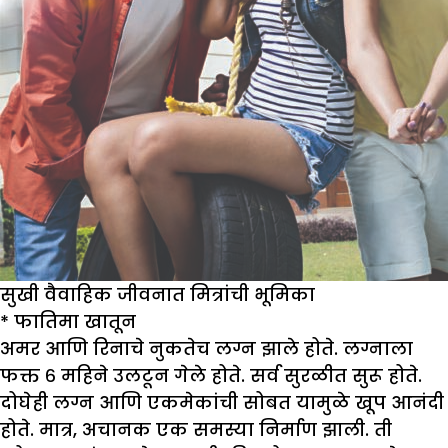
सुखी वैवाहिक जीवनात मित्रांची भूमिका
* फातिमा खातून
अमर आणि रिनाचे नुकतेच लग्न झाले होते. लग्नाला
फक्त ६ महिने उलटून गेले होते. सर्व सुरळीत सुरू होते.
दोघेही लग्न आणि एकमेकांची सोबत यामुळे खूप आनंदी
होते. मात्र, अचानक एक समस्या निर्माण झाली. ती