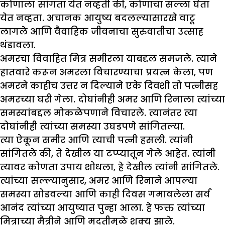
कोणाला सांगता येत नव्हती की, कोणाचा सल्ला घेता
येत नव्हता. अचानक आयुष्य बदलल्यासारखे वाटू
लागले आणि वैवाहिक जीवनाचा सुरुवातीचा उत्साह
थंडावला.
अमरचा विवाहित मित्र समीरला याबद्दल समजले. त्याने
हातवारे करून अमरला विचारण्याचा प्रयत्न केला, पण
अमरने काहीच उत्तर न दिल्याने एके दिवशी तो पत्नीसह
अमरच्या घरी गेला. दोघांनीही अमर आणि रिनाला त्यांच्या
समस्यांबद्दल मोकळेपणाने विचारले. त्यानंतर त्या
दोघांनीही त्यांच्या समस्या उघडपणे सांगितल्या.
त्या ऐकून समीर आणि त्याची पत्नी हसली. त्यांनी
सांगितले की, ते देखील या टप्प्यातून गेले आहेत. त्यांनी
त्यावर कोणता उपाय शोधला, हे देखील त्यांनी सांगितले.
त्यांच्या सल्ल्यानुसार, अमर आणि रिनाने आपल्या
समस्या सोडवल्या आणि काही दिवस गमावलेला सर्व
आनंद त्यांच्या आयुष्यात पुन्हा आला. हे फक्त त्यांच्या
मित्राच्या मैत्रीने आणि मदतीमुळे शक्य झाले.