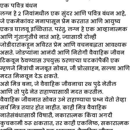
एक पवित्र बंधन
लग्न हे २ जिवांमधील एक सुंदर आणि पवित्र बंधन आहे,
जे एकमेकांवर मनापासून प्रेम करतात आणि आयुष्य
एकत्र घालवू इच्छितात. परंतु, लग्न हे एक आव्हानात्मक
आणि गुंतागुंतीचे नातं आहे, ज्यासाठी दोन्ही
जोडीदारांकडून अविरत प्रेम आणि वचनबद्धता आवश्यक
असते. जोडप्यांना आनंदी आणि निरोगी वैवाहिक जीवन
टिकवून ठेवण्यास उपयुक्त ठरणाऱ्या घटकांपैकी एक
म्हणजे मित्रांची मजबूत सोबत, जी प्रोत्साहन, सल्ला आणि
मदत मिळवून देऊ शकते.
असे मित्र बना, जे वैवाहिक जीवनाचा रथ पुढे नेतील
आणि तो पुढे नेत राहाण्यासाठी मदत करतील.
वैवाहिक जीवनात सोबत उभे राहाण्याचा प्रश्न येतो तेव्हा
सर्व मित्र तयार होत नाहीत. काही मित्र वैवाहिक
नातेसंबंधासाठी विषारी, नकारात्मक किंवा अगदी
कुचकामी ठरू शकतात, तर काही एकनिष्ठ, सकारात्मक