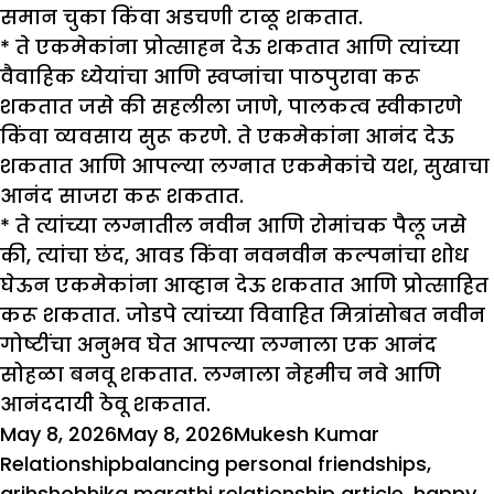
समान चुका किंवा अडचणी टाळू शकतात.
* ते एकमेकांना प्रोत्साहन देऊ शकतात आणि त्यांच्या
वैवाहिक ध्येयांचा आणि स्वप्नांचा पाठपुरावा करू
शकतात जसे की सहलीला जाणे, पालकत्व स्वीकारणे
किंवा व्यवसाय सुरू करणे. ते एकमेकांना आनंद देऊ
शकतात आणि आपल्या लग्नात एकमेकांचे यश, सुखाचा
आनंद साजरा करू शकतात.
* ते त्यांच्या लग्नातील नवीन आणि रोमांचक पैलू जसे
की, त्यांचा छंद, आवड किंवा नवनवीन कल्पनांचा शोध
घेऊन एकमेकांना आव्हान देऊ शकतात आणि प्रोत्साहित
करू शकतात. जोडपे त्यांच्या विवाहित मित्रांसोबत नवीन
गोष्टींचा अनुभव घेत आपल्या लग्नाला एक आनंद
सोहळा बनवू शकतात. लग्नाला नेहमीच नवे आणि
आनंददायी ठेवू शकतात.
Posted
Author
Categories
May 8, 2026
May 8, 2026
Mukesh Kumar
on
Tags
Relationship
balancing personal friendships
,
grihshobhika marathi relationship article
,
happy