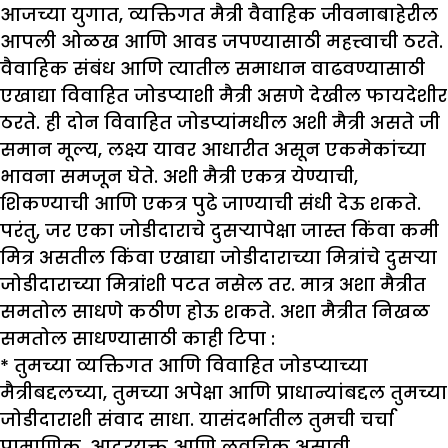
आजच्या युगात, व्यक्तिगत मैत्री वैवाहिक जीवनाबाहेरील
आपली ओळख आणि आवड जपण्यासाठी महत्त्वाची ठरते.
वैवाहिक संबंध आणि त्यातील समाधान वाढवण्यासाठी
एखाद्या विवाहित जोडप्याशी मैत्री असणे देखील फायदेशीर
ठरते. ही दोन विवाहित जोडप्यांमधील अशी मैत्री असते जी
समान मूल्य, लक्ष्य यावर आधारीत असून एकमेकांच्या
भावना समजून घेते. अशी मैत्री एकत्र येण्याची,
शिकण्याची आणि एकत्र पुढे जाण्याची संधी देऊ शकते.
परंतु, जर एका जोडीदाराचे दुसऱ्यापेक्षा जास्त किंवा कमी
मित्र असतील किंवा एखाद्या जोडीदाराच्या मित्रांचे दुसऱ्या
जोडीदाराच्या मित्रांशी पटत नसेल तर. मात्र अशा मैत्रीत
समतोल साधणे कठीण होऊ शकते. अशा मैत्रीत निखळ
समतोल साधण्यासाठी काही टिपा :
* तुमच्या व्यक्तिगत आणि विवाहित जोडप्याच्या
मैत्रीबद्दलच्या, तुमच्या अपेक्षा आणि प्राधान्यांबद्दल तुमच्या
जोडीदाराशी संवाद साधा. यासंदर्भातील तुमची चर्चा
प्रामाणिक, आदरयुक्त आणि लवचिक असावी.