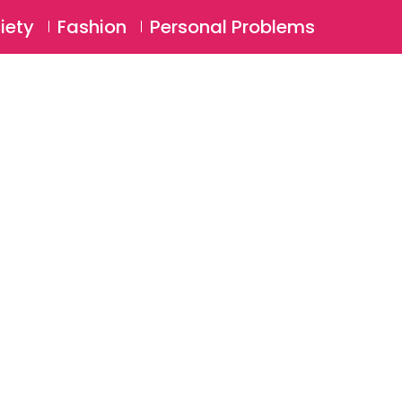
⚲
BSCRIBE
Login
iety
Fashion
Personal Problems
⚲