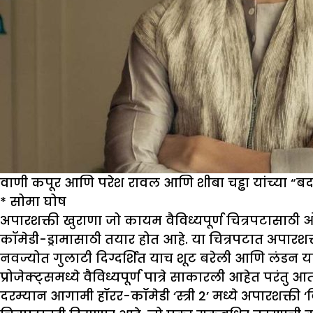
वाणी कपूर आणि परेश रावल आणि शीबा चड्ढा यांच्या “ब
*
सोमा घोष
अपारशक्ती खुराणा जो कायम वैविध्यपूर्ण चित्रपटासाठ
कॉमेडी-ड्रामासाठी तयार होत आहे. या चित्रपटात अपारशक
नवज्योत गुलाटी दिग्दर्शित याच शूट बरेली आणि लंडन या 
प्रोजेक्ट्समध्ये वैविध्यपूर्ण पात्रे साकारली आहेत पर
दरम्यान आगामी हॉरर-कॉमेडी ‘स्त्री 2’ मध्ये अपारशक्ती ‘ब