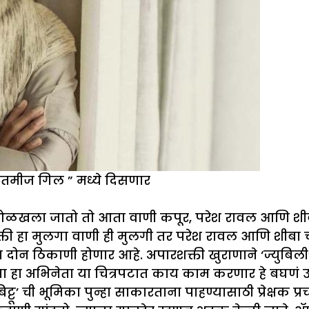
दतमीज गिल ” मध्ये दिसणार
ी ओळखला जातो तो आता वाणी कपूर, परेश रावल आणि शीबा 
्ती हा मुलगा वाणी ही मुलगी तर परेश रावल आणि शीबा चढ्
दोन ठिकाणी होणार आहे. अपारशक्ती खुराणाने ‘ज्युबिली’, 
ंतु आता हा अभिनेता या चित्रपटात काय काम करणार हे बघण
िट्टू’ ची भूमिका पुन्हा साकारताना पाहण्यासाठी प्रेक्षक प