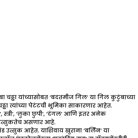
चढ्ढा यांच्यासोबत ‘बदतमीज गिल’ या गिल कुटुंबाच्या
ढा त्यांच्या पेटंटची भूमिका साकारणार आहेत.
स्त्री’, ‘लुका छुपी’, ‘दंगल’ आणि इतर अनेक
ं उत्सुकतेच असणार आहे.
्रचंड उत्सुक आहेत. याशिवाय खुराना ‘बर्लिन’ या