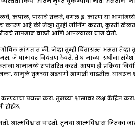
 व्यस्तता किंवा अंतिम मुदत चुकण्याची भीती असताना जा
तळवे, कपाळ, पायाचे तळवे, बगल इ. कारण या भागांमध्ये 
च कारण आहे की जेव्हा तुम्ही जॉगिंग करता, कुस्ती खेळत
 शरीराचे तापमान वाढते आणि आपल्याला घाम येतो.
विल सांगतात की, जेव्हा तुम्ही चिंताग्रस्त असता तेव्हा तुम
 जे घामावर नियंत्रण ठेवते, ते घामाच्या ग्रंथींना संदे
ंना घामामध्ये रूपांतरित करते. आपण ही प्रक्रिया नियं
. यामुळे तुमच्या अडचणी आणखी वाढतील. घाबरून श्वासोच
याचा प्रयत्न करा. तुमच्या श्वासावर लक्ष केंद्रित करा.
मी होईल.
. आत्मविश्वास वाढतो. तुमचा आत्मविश्वास जितका जास्त