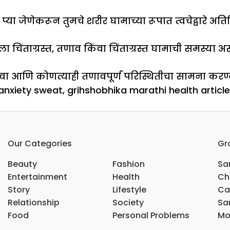
ा जेणेकरून तुमचे शरीर घामाच्या रूपात त्वचेद्वारे अतिर
्हाला चिंताग्रस्त, तणाव किंवा चिंताग्रस्त घामाची समस्य
ठेवा आणि कोणत्याही तणावपूर्ण परिस्थितीचा सामना करण्
anxiety sweat
,
grihshobhika marathi health article
न
Our Categories
Gr
Beauty
Fashion
Sar
Entertainment
Health
Ch
Story
Lifestyle
Ca
Relationship
Society
Sar
Food
Personal Problems
Mo