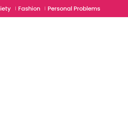
⚲
BSCRIBE
Login
iety
Fashion
Personal Problems
⚲