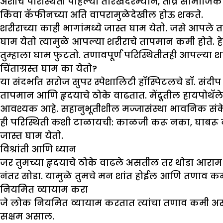
अशीच परिस्थिती पहिल्या तारखेदरम्यान, तीव्र सामाजिक
किंवा कॅफीनच्या अति वापरामुळेदेखील होऊ शकते.
शरीराच्या काही भागांमध्ये जास्त घाम येतो. जसे आपले 
घाम येतो त्यामुळे आपल्या शरीराचे तापमान कमी होते. हे
तुम्हाला घाम फुटतो. तणावपूर्ण परिस्थितीतही आपल्या
चिंताग्रस्त घाम का येतो
?
या संदर्भात सरोज सुपर स्पेशालिटी हॉस्पिटलचे डॉ. संदीप गो
तापमान आणि हृदयाचे ठोके वाढतात. मेंदूतील हायपोथॅलेमस,
आवश्यक आहे. सहानुभूतीशील मज्जासंस्था भावनिक संकेता
ही परिस्थिती कशी टाळायची: काळजी करू नका, घाबरू नका
जास्त घाम येतो.
विश्रांती आणि ध्यान
जर तुमच्या हृदयाचे ठोके वाढले असतील तर थोडा आराम करण्
नंतर सोडा. यामुळे तुमचे मन शांत होईल आणि तणाव क
नियमित व्यायाम करा
जे लोक नियमित व्यायाम करतात त्यांचा तणाव कमी असतो
सक्षम असाल.