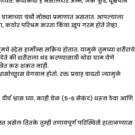
णवते. कधीकधी हे मसालेदार अन्न, जंक फूड, धूम्रपान
घामाच्या ग्रंथी मोठ्या प्रमाणात असतात. आपल्याला
ा, कठोर परिश्रम करता किंवा खूप गरम होते तेव्हा
चे स्ट्रेस हार्मोन्स सक्रिय होतात. यामुळे तुमच्या शरीराचे
श देते की शरीराला थंड करण्यासाठी थोडा घाम येणे
त्रित करू शकत नाही.
्छ्वास वेगवान होतो. रक्त प्रवाह वाढतो ज्यामुळे
 दीर्घ श्वास घ्या. काही वेळ (5-6 सेकंद) धरून ठेवा आणि
 असेल तितके तुम्ही तणावपूर्ण परिस्थिती हाताळण्यास