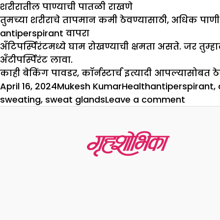
शरीरातील पाण्याची पातळी राखणे
तुमच्या शरीराचे तापमान कमी ठेवण्यासाठी, अधिक पाणी प्य
antiperspirant
वापरा
अँटिपर्स्पिरंटमध्ये घाम रोखण्याची क्षमता असते. जर तुम
अँटीपर्स्पिरंट लावा.
काही बेकिंग पावडर, कॉर्नस्टार्च इत्यादी आपल्यासोबत 
Posted
Author
Categories
Tags
April 16, 2024
Mukesh Kumar
Health
antiperspirant
,
on
on
sweating
,
sweat glands
Leave a comment
शरीरातू
घाम
का
बाहेर
पडतो
याचा
कधी
विचार
केला