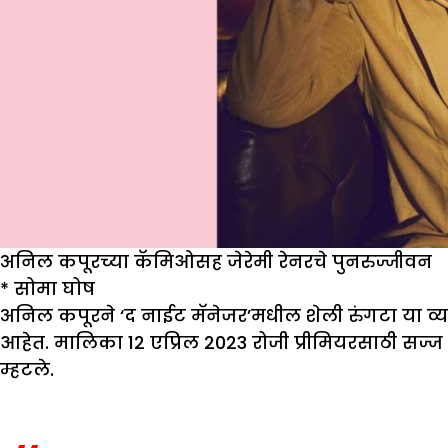
अनिल कपूरच्या कॅमिओसह जेरेमी रेनरचे पुनरुज्जीवन
*
सोमा घोष
अनिल कपूरने ‘द नाईट मॅनेजर’मधील शेली रुंगटा या व्यक्
आहेत. मालिका 12 एप्रिल 2023 रोजी प्रीमियरसाठी सज्ज
म्हटले.