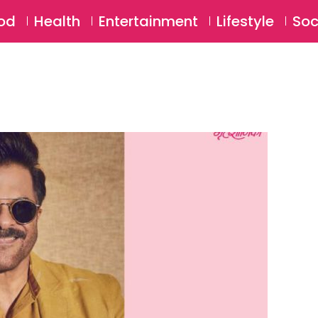
SU
od
Health
Entertainment
Lifestyle
Soc