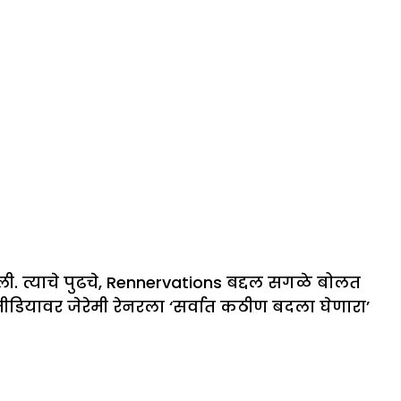
ली. त्याचे पुढचे, Rennervations बद्दल सगळे बोलत
ीडियावर जेरेमी रेनरला ‘सर्वात कठीण बदला घेणारा’