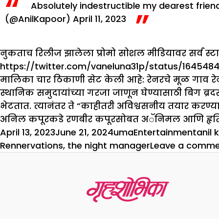
Absolutely indestructible my dearest frie
(@AnilKapoor)
April 11, 2023
नुकताच रिलीज झालेला प्रोमो सोशल मीडियावर सर्व स्ट
https://twitter.com/vaneluna31p/status/1645
मालिका चार ठिकाणी सेट केली आहे: रेनरचे मूळ गाव र
स्थानिक समुदायांच्या गरजा जाणून घेण्यासाठी बिग ब्रद
भेटतात. त्यानंतर ते “काहीतरी अविश्वसनीय तयार करण्य
अनिल कपूरकडे रणबीर कपूरसोबत अॅनिमल आणि हृत
Posted
Author
Categories
Tags
April 13, 2023
June 21, 2024
uma
Entertainment
anil 
on
Rennervations
,
the night manager
Leave a comm