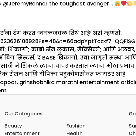
nd
@JeremyRenner
the toughest avenger ..
ार्सना टॅग करत ‘जवळजवळ तिथे आहे’ असे म्हणतो.
484623626108928?s=48&t=66adpYptTczxf7-QQFlS
ेनो; शिकागो; काबो सॅन लुकास, मेक्सिको; आणि अलवर, 
र्स बिग सिस्टर्स, द BASE शिकागो, उवा जागृती संस्था आ
ासाठी जे शिकले त्याचा वापर करतात ज्याचा मोठा प्रभाव
िक रोशन आणि दीपिका पदुकोणसोबत फायटर आहे.
kapoor
,
grihshobhika marathi entertainment articl
on
ent
अनिल
कपूरच्या
Our Categories
Gr
कॅमिओसह
जेरेमी
Beauty
Fashion
Sar
रेनरचे
Entertainment
Health
Ch