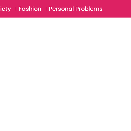
⚲
BSCRIBE
Login
iety
Fashion
Personal Problems
⚲