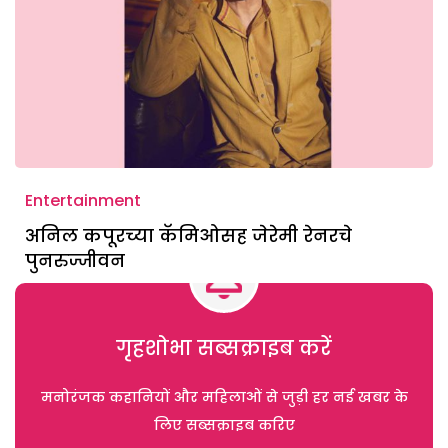
Entertainment
अनिल कपूरच्या कॅमिओसह जेरेमी रेनरचे
पुनरुज्जीवन
गृहशोभा सब्सक्राइब करें
मनोरंजक कहानियों और महिलाओं से जुड़ी हर नई खबर के
लिए सब्सक्राइब करिए