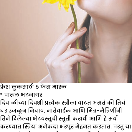
फ्रेश लुकसाठी ५ फेस मास्क
*
पारुल भटनागर
दिवाळीच्या दिवशी प्रत्येक स्त्रीला वाटत असतं की तिचं
घर उजळून निघावं, नातेवाईक आणि मित्र-मैत्रिणींनी
तिने दिलेल्या भेटवस्तूची स्तुती करावी आणि हे सर्व
करण्यात स्त्रिया अनेकदा भरपूर मेहनत करतात. परंतु या