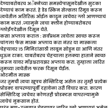
देण्याबरोबरच अॅक्नेच्या समस्येपासूनदेखील सुटका
देण्याचं काम करतं. हे डेड स्किन सेल्सला रिमूव करून
त्वचेतील अतिरिक्त ऑईल काढून त्वचेवर ग्लो आणण्याचं
काम करतं .ज्यामुळे त्वचा क्लीन होण्याबरोबरच
ग्लोईंगदेखील दिसून येते.
कसा अप्लाय कराल :
सर्वप्रथम त्वचेला स्वच्छ करून
चांगला फेस मास्क अप्लाय करा नंतर या मास्कला
चेहऱ्यावर १५ मिनिटांसाठी लावून सोडून द्या आणि नंतर
धुऊन टाका. याबरोबरच चेहऱ्याला हलक्या हाताने स्वच्छ
करून यावर मॉइश्चरायझर अप्लाय करा. तुम्हाला त्वरित
तुमच्या त्वचेतील फरक दिसून येईल.
ओटमील मास्क
जर तुमची त्वचा खूपच सेन्सिटिव्ह असेल तर तुम्ही प्रत्येक
प्रोडक्ट वापरण्यापूर्वी दहावेळा तरी विचार करा. कारण
सेन्सिटिव्ह त्वचेवर कोणतही प्रोडक्टस वापरल्यामुळे
त्वचेचं नुकसान होतं.
परंतु सण-उत्सवात चेहऱ्यावर त्वरित ग्लो आणायचं असेल