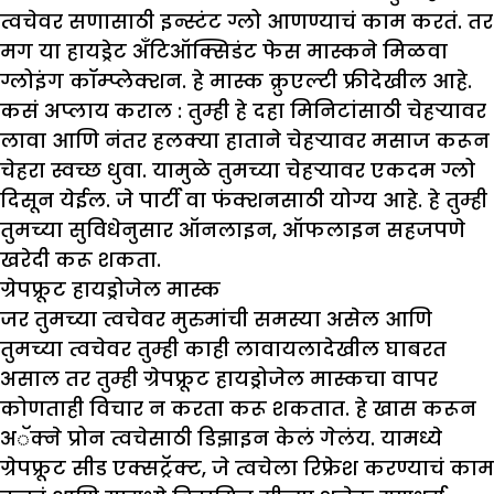
त्वचेवर सणासाठी इन्स्टंट ग्लो आणण्याचं काम करतं. तर
मग या हायड्रेट अँटिऑक्सिडंट फेस मास्कने मिळवा
ग्लोइंग कॉम्प्लेक्शन. हे मास्क क्रुएल्टी फ्रीदेखील आहे.
कसं अप्लाय कराल :
तुम्ही हे दहा मिनिटांसाठी चेहऱ्यावर
लावा आणि नंतर हलक्या हाताने चेहऱ्यावर मसाज करून
चेहरा स्वच्छ धुवा. यामुळे तुमच्या चेहऱ्यावर एकदम ग्लो
दिसून येईल. जे पार्टी वा फंक्शनसाठी योग्य आहे. हे तुम्ही
तुमच्या सुविधेनुसार ऑनलाइन, ऑफलाइन सहजपणे
खरेदी करू शकता.
ग्रेपफ्रूट हायड्रोजेल मास्क
जर तुमच्या त्वचेवर मुरुमांची समस्या असेल आणि
तुमच्या त्वचेवर तुम्ही काही लावायलादेखील घाबरत
असाल तर तुम्ही ग्रेपफ्रूट हायड्रोजेल मास्कचा वापर
कोणताही विचार न करता करू शकतात. हे खास करून
अॅक्ने प्रोन त्वचेसाठी डिझाइन केलं गेलंय. यामध्ये
ग्रेपफ्रूट सीड एक्सट्रॅक्ट, जे त्वचेला रिफ्रेश करण्याचं काम