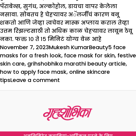
पॅराबेन्स, सुगंध, अल्कोहोल, डायचा वापर केलेला
नसावा. सोबतच हे चेहऱ्यावर अॅलर्जीचं कारण बनू
शकतो आणि जेव्हा त्वचेवर मास्क अप्लाय कराल तेव्हा
उत्तम रिझल्टसाठी तो अधिक काळ चेहऱ्यावर लावून ठेवू
नका. फक्त १० ते १५ मिनिटं योग्य वेळ आहे
Posted
Author
Categories
Tags
November 7, 2023
Mukesh Kumar
Beauty
5 face
on
masks for a fresh look
,
face mask for skin
,
festive
skin care
,
grihshobhika marathi beauty article
,
how to apply face mask
,
online skincare
on
tips
Leave a comment
फ्रेश
लुकसाठी
५
फेस
मास्क