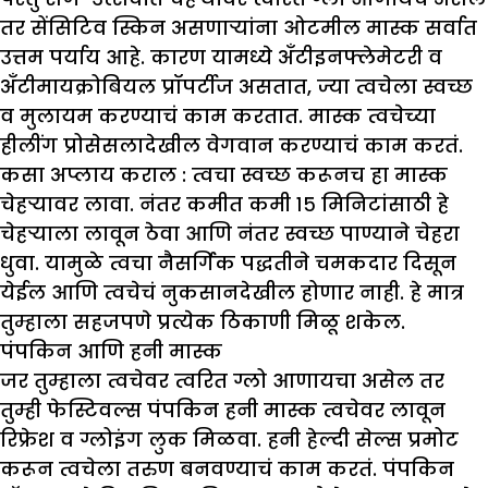
तर सेंसिटिव स्किन असणाऱ्यांना ओटमील मास्क सर्वात
उत्तम पर्याय आहे. कारण यामध्ये अँटीइनफ्लेमेटरी व
अँटीमायक्रोबियल प्रॉपर्टीज असतात, ज्या त्वचेला स्वच्छ
व मुलायम करण्याचं काम करतात. मास्क त्वचेच्या
हीलींग प्रोसेसलादेखील वेगवान करण्याचं काम करतं.
कसा अप्लाय कराल :
त्वचा स्वच्छ करूनच हा मास्क
चेहऱ्यावर लावा. नंतर कमीत कमी १५ मिनिटांसाठी हे
चेहऱ्याला लावून ठेवा आणि नंतर स्वच्छ पाण्याने चेहरा
धुवा. यामुळे त्वचा नैसर्गिक पद्धतीने चमकदार दिसून
येईल आणि त्वचेचं नुकसानदेखील होणार नाही. हे मात्र
तुम्हाला सहजपणे प्रत्येक ठिकाणी मिळू शकेल.
पंपकिन आणि हनी मास्क
जर तुम्हाला त्वचेवर त्वरित ग्लो आणायचा असेल तर
तुम्ही फेस्टिवल्स पंपकिन हनी मास्क त्वचेवर लावून
रिफ्रेश व ग्लोइंग लुक मिळवा. हनी हेल्दी सेल्स प्रमोट
करून त्वचेला तरुण बनवण्याचं काम करतं. पंपकिन