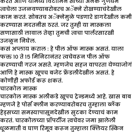
करतं आणि यामध्ये विटामिन सीच्या अनेक गुणधर्म
त्वचेला उजळवण्याबरोबरच अॅक्ने रोखण्याचंदेखील
काम करतं. सोबतच अॅक्नेमुळे पडणारे डागदेखील कमी
करण्यास मदतनीस ठरतं. जर तुम्ही या मास्कला
सणासाठी लावाल तेव्हा तुमची त्वचा पार्लरसारखी
उजळून निघेल.
कसं अप्लाय कराल :
हे पील ऑफ मास्क असतं. याला
फक्त १० ते १५ मिनिटानंतर त्वचेवरून पील ऑफ
करण्याची गरज असते. म्हणजेच सहज वापरता येण्याजोगं
आणि हे मास्क खूपच बजेट फ्रेंडलीदेखील असतं. हे
कोणीही अफोर्ड करू शकतं.
चारकोल मास्क
चारकोल मास्क अलीकडे खूपच ट्रेन्डमध्ये आहे. खास बाब
म्हणजे हे पोर्स क्लीन करण्याबरोबरच तुम्हाला ब्लॅक
हेड्सच्या समस्यापासूनदेखील सुटका देण्याचं काम
करतं. चारकोलच्या प्रॉपर्टीज त्वचेवर जमा झालेली
धूळमाती व घाण रिमूव करून तुम्हाला क्लियर स्किन