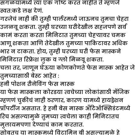
सगळयांमध्ये त्या एक गोष्ट करत नाहीत ते म्हणजे
स्वत:कडे लक्ष देणं.
गरजेचं नाही की तुम्ही पार्लरमध्ये जाऊनच तुमचा चेहरा
उजळवू शकता. तुम्ही घरच्या घरीदेखील सहजपणे सर्व
कामं करता करता मिनिटात तुमच्या चेहऱ्यावर चमक
आणू शकता आणि तेदेखील तुमच्या पाकिटावर अधिक
भार न टाकता. होय, तुम्ही घरच्या घरी फेस मास्कने
मिनिटात रिफ्रेश लुक व ग्लो मिळवू शकता.
चला तर, जाणून घेऊया कोणकोणते फेस मास्क आहेत जे
तुमच्यासाठी बेस्ट आहेत :
हनी पोशन रीनेविंग फेस मास्क
या फेस मास्कला कोरडया त्वचेच्या लोकांसाठी मॅजिक
म्हणणं चुकीचं नाही ठरणार, कारण यामध्ये हायड्रेशन
प्रॉपर्टीज असतात. हे हनी बेस मास्क अँटिऑक्सिडंटमध्ये
रिच असल्यामुळे तुमच्या त्वचेला काही मिनिटातच
मुलायमपणा देण्याचं काम करतात.
सोबतच या मास्कमध्ये विटामिन बी असल्यामुळे हे