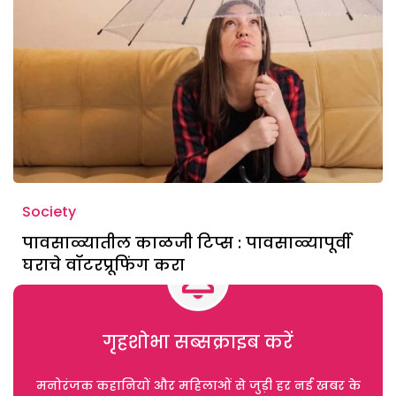
Society
पावसाळ्यातील काळजी टिप्स : पावसाळ्यापूर्वी
घराचे वॉटरप्रूफिंग करा
गृहशोभा सब्सक्राइब करें
मनोरंजक कहानियों और महिलाओं से जुड़ी हर नई खबर के